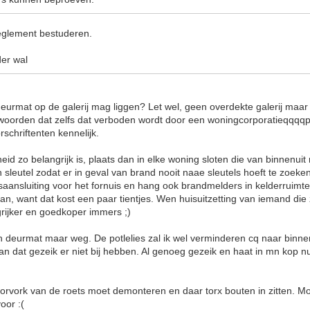
reglement bestuderen.
der wal
deurmat op de galerij mag liggen? Let wel, geen overdekte galerij maar 
 woorden dat zelfs dat verboden wordt door een woningcorporatieqqqqp
chriftenten kennelijk.
heid zo belangrijk is, plaats dan in elke woning sloten die van binnenuit 
leutel zodat er in geval van brand nooit naae sleutels hoeft te zoeke
saansluiting voor het fornuis en hang ook brandmelders in kelderruimt
an, want dat kost een paar tientjes. Wen huisuitzetting van iemand die 
grijker en goedkoper immers ;)
deurmat maar weg. De potlelies zal ik wel verminderen cq naar binnen 
 dat gezeik er niet bij hebben. Al genoeg gezeik en haat in mn kop nu
 voorvork van de roets moet demonteren en daar torx bouten in zitten. M
oor :(