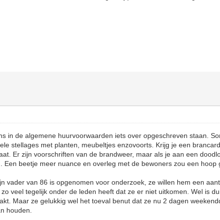
gens in de algemene huurvoorwaarden iets over opgeschreven staan. So
ele stellages met planten, meubeltjes enzovoorts. Krijg je een brancar
aat. Er zijn voorschriften van de brandweer, maar als je aan een doodlo
g. Een beetje meer nuance en overleg met de bewoners zou een hoop 
mijn vader van 86 is opgenomen voor onderzoek, ze willen hem een aan
o veel tegelijk onder de leden heeft dat ze er niet uitkomen. Wel is dui
aakt. Maar ze gelukkig wel het toeval benut dat ze nu 2 dagen weekend
an houden.