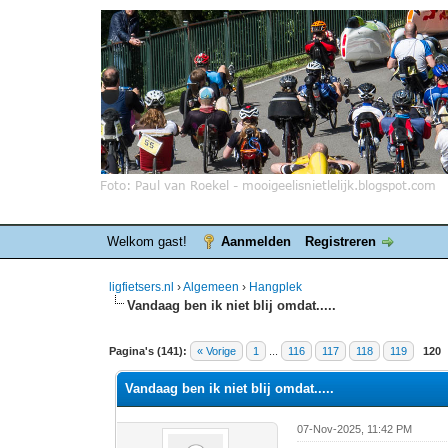
Welkom gast!
Aanmelden
Registreren
ligfietsers.nl
›
Algemeen
›
Hangplek
Vandaag ben ik niet blij omdat.....
5 stemmen - gemiddelde waardering is 4.4
1
2
3
4
5
Pagina's (141):
« Vorige
1
...
116
117
118
119
120
Vandaag ben ik niet blij omdat.....
07-Nov-2025, 11:42 PM