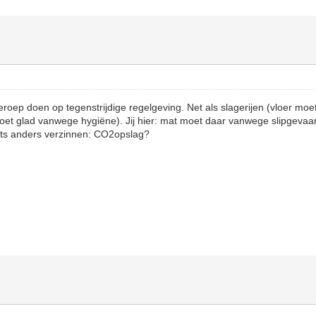
oep doen op tegenstrijdige regelgeving. Net als slagerijen (vloer moe
moet glad vanwege hygiëne). Jij hier: mat moet daar vanwege slipgevaar
iets anders verzinnen: CO2opslag?