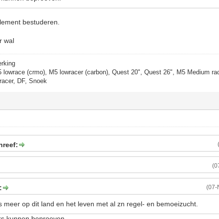
eglement bestuderen.
r wal
erking
5 lowrace (crmo), M5 lowracer (carbon), Quest 20", Quest 26", M5 Medium rac
racer, DF, Snoek
hreef:
(0
:
(07-
ds meer op dit land en het leven met al zn regel- en bemoeizucht.
ers kunnen beproeven.