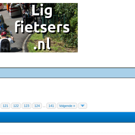
121
122
123
124
...
141
Volgende »