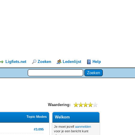
Ligfiets.net
Zoeken
Ledenlijst
Help
Waardering:
Topic Modes
Welkom
Je moet jezelf
aanmelden
#3.095
voor je een bericht kunt