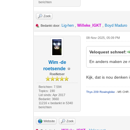
berichten
Zoek
Lig-hen
,
Willeke_IGKT
,
Boyd Maduro
Bedankt door:
08-Nov-2025, 05:09 PM
Veloquest schreef:
En anders maken ze ma
Wim -de
roetsende
Roeifietser
Kijk, dat is nou denken
Berichten: 7.594
Topics: 190
Thys 209 Rowingbike
- M5 CHR 
Lid sinds: Apr 2017
Bedankt: 3660
11216 x bedankt in 5340
berichten
Website
Zoek