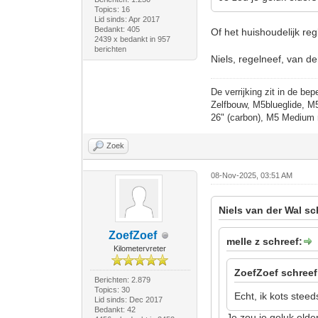
Topics: 16
Lid sinds: Apr 2017
Bedankt: 405
Of het huishoudelijk r
2439 x bedankt in 957
berichten
Niels, regelneef, van de
De verrijking zit in de bep
Zelfbouw, M5blueglide, M
26" (carbon), M5 Medium 
Zoek
08-Nov-2025, 03:51 AM
Niels van der Wal sc
ZoefZoef
melle z schreef:
Kilometervreter
ZoefZoef schreef
Berichten: 2.879
Topics: 30
Echt, ik kots stee
Lid sinds: Dec 2017
Bedankt: 42
Je zou je geluk eld