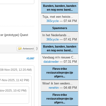
Banden, banden, banden
en nog eens band...
Tsja, met een heiste...
365cycle
— 07:44 PM
Spammers
er (prototype) Quest
In het Nederlands ...
365cycle
— 07:41 PM
Banden, banden, banden
}
Antwoord
en nog eens band...
Vandaag m'n nieuwe C...
#3.097
datakneder
— 07:31 PM
Flevo-trike
(08-Nov-2025, 12:20 AM)
restauratieprojectje
afgero...
7-Nov-2025, 11:42 PM)
Wow! ik ben wedero...
renehin
— 04:48 PM
Nov-2025, 10:42 PM)
Flevo-trike
restauratieprojectje
afgero...