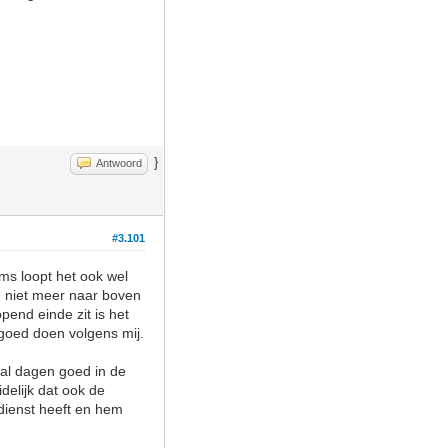
}
Antwoord
#3.101
ms loopt het ook wel
d niet meer naar boven
pend einde zit is het
goed doen volgens mij.
tal dagen goed in de
delijk dat ook de
dienst heeft en hem