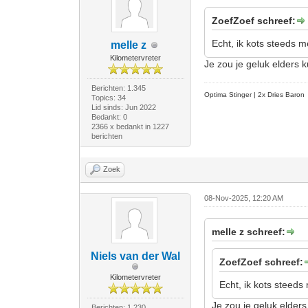
ZoefZoef schreef:
Echt, ik kots steeds m
melle z
Kilometervreter
Je zou je geluk elders
Berichten: 1.345
Optima Stinger |
2x Dries Baron
Topics: 34
Lid sinds: Jun 2022
Bedankt: 0
2366 x bedankt in 1227
berichten
Zoek
08-Nov-2025, 12:20 AM
melle z schreef:
Niels van der Wal
ZoefZoef schreef:
Kilometervreter
Echt, ik kots steeds
Je zou je geluk elder
Berichten: 1.230