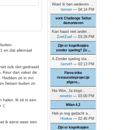
Wow! ik ben wederom ...
tiemen
— 04:14 PM
vork Challenge Taifun
demonteren
Kan haast niet ander...
ZoefZoef
— 03:29 PM
buiten.
Zijn er kogelkopjes
1 en dat allemaal
zonder speling? Zo ...
A Zonder speling sta...
JarnoH
— 03:13 PM
niet ook slot gedraaid
n. Keur dan vaker de
Flevo-trike
e. Hadden ze in mn
restauratieprojectje
afgero...
zn fietsen buiten zn
Hoi Wim, Ja klopt...
renehin
— 03:00 PM
halen. Ik zit in een
Milan 4.2
 :(
Heb je nog gedacht a...
Hoekie
— 02:46 PM
oet ik eerst weer een
Zijn er kogelkopjes