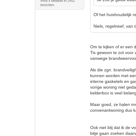
4456 x bedankt in 2452
berichten
Of het huishoudelijk 
Niels, regelneef, van 
Om te kijken of er een 
Tis gewoon te zot voor
vanwege brandweervoors
Als die zgn. brandveilig
kunnen worden met een s
interne gasketels en ga
vorige woning niet geda
kelderbox is veel belan
Maar goed, ze halen mn 
convenantwoning dus kan
Ook niet blij dat ik de
bitje gaan zoeken daarv