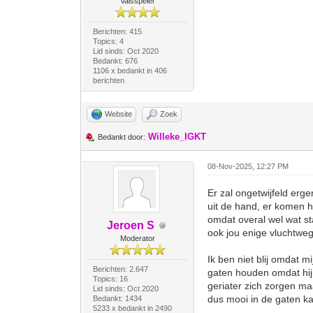
Valsspeler
Berichten: 415
Topics: 4
Lid sinds: Oct 2020
Bedankt: 676
1106 x bedankt in 406
berichten
Website
Zoek
Willeke_IGKT
Bedankt door:
08-Nov-2025, 12:27 PM
Er zal ongetwijfeld er
uit de hand, er komen h
omdat overal wel wat st
Jeroen S
ook jou enige vluchtwe
Moderator
Ik ben niet blij omdat 
Berichten: 2.647
gaten houden omdat hij z
Topics: 16
geriater zich zorgen m
Lid sinds: Oct 2020
dus mooi in de gaten k
Bedankt: 1434
5233 x bedankt in 2490