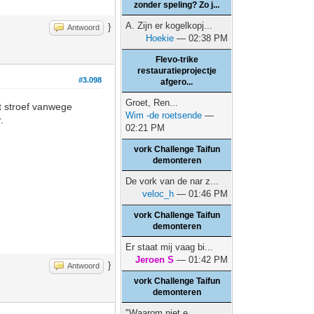
zonder speling? Zo j...
A. Zijn er kogelkopj...
}
Antwoord
Hoekie
— 02:38 PM
Flevo-trike
restauratieprojectje
#3.098
afgero...
Groet, Ren...
t stroef vanwege
Wim -de roetsende
—
.
02:21 PM
vork Challenge Taifun
demonteren
De vork van de nar z...
veloc_h
— 01:46 PM
vork Challenge Taifun
demonteren
Er staat mij vaag bi...
Jeroen S
— 01:42 PM
}
Antwoord
vork Challenge Taifun
demonteren
"Waarom niet e...