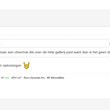
ar een vloermat die over de hele gallerij past want dan is het geen st
 in oplossingen
- DF
282
- DFxl 137 - Rans Dynamik Pro - M5 MinimalBike