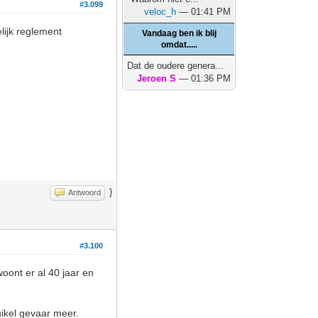
#3.099
veloc_h
— 01:41 PM
lijk reglement
Vandaag ben ik blij
omdat.....
Dat de oudere genera...
Jeroen S
— 01:36 PM
}
Antwoord
#3.100
oont er al 40 jaar en
uikel gevaar meer.