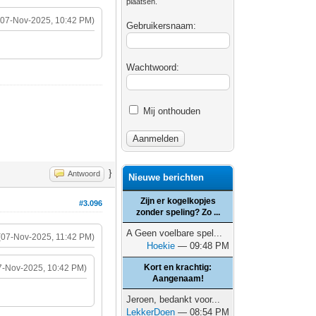
plaatsen.
(07-Nov-2025, 10:42 PM)
Gebruikersnaam:
Wachtwoord:
Mij onthouden
}
Antwoord
Nieuwe berichten
Zijn er kogelkopjes
#3.096
zonder speling? Zo ...
A Geen voelbare spel...
(07-Nov-2025, 11:42 PM)
Hoekie
— 09:48 PM
Kort en krachtig:
7-Nov-2025, 10:42 PM)
Aangenaam!
Jeroen, bedankt voor...
LekkerDoen
— 08:54 PM