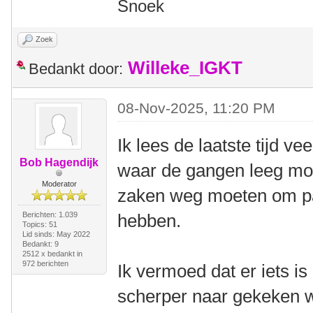
Snoek
Zoek
Willeke_IGKT
Bedankt door:
08-Nov-2025, 11:20 PM
Ik lees de laatste tijd vee
Bob Hagendijk
waar de gangen leeg mo
Moderator
zaken weg moeten om p
Berichten: 1.039
hebben.
Topics: 51
Lid sinds: May 2022
Bedankt: 9
2512 x bedankt in
972 berichten
Ik vermoed dat er iets i
scherper naar gekeken w