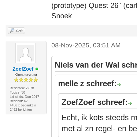
(prototype) Quest 26" (ca
Snoek
Zoek
08-Nov-2025, 03:51 AM
Niels van der Wal sch
ZoefZoef
Kilometervreter
melle z schreef:
Berichten: 2.878
Topics: 30
Lid sinds: Dec 2017
ZoefZoef schreef:
Bedankt: 42
4456 x bedankt in
2452 berichten
Echt, ik kots steeds m
met al zn regel- en b