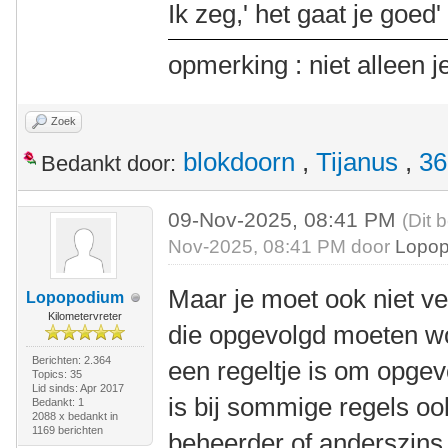
Ik zeg,' het gaat je goed' 
opmerking : niet alleen j
Zoek
blokdoorn
,
Tijanus
,
36
Bedankt door:
09-Nov-2025, 08:41 PM
(Dit 
Nov-2025, 08:41 PM door
Lopo
Maar je moet ook niet ver
Lopopodium
Kilometervreter
die opgevolgd moeten w
Berichten: 2.364
een regeltje is om opgev
Topics: 35
Lid sinds: Apr 2017
is bij sommige regels oo
Bedankt: 1
2088 x bedankt in
1169 berichten
beheerder of anderszins 