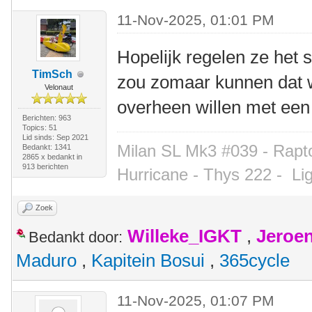
11-Nov-2025, 01:01 PM
Hopelijk regelen ze het 
TimSch
zou zomaar kunnen dat 
Velonaut
overheen willen met een
Berichten: 963
Topics: 51
Lid sinds: Sep 2021
Milan SL Mk3 #039 - Rapto
Bedankt: 1341
2865 x bedankt in
913 berichten
Hurricane - Thys 222 -
Li
Zoek
Willeke_IGKT
,
Jeroe
Bedankt door:
Maduro
,
Kapitein Bosui
,
365cycle
11-Nov-2025, 01:07 PM