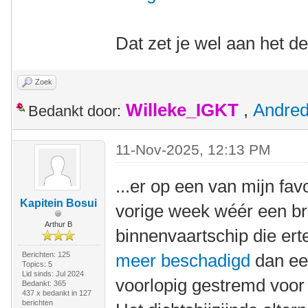
Dat zet je wel aan het d
Zoek
Willeke_IGKT
,
Andre
Bedankt door:
11-Nov-2025, 12:13 PM
...er op een van mijn fa
Kapitein Bosui
vorige week wéér een br
Arthur B
binnenvaartschip die er
Berichten: 125
meer beschadigd
dan eer
Topics: 5
Lid sinds: Jul 2024
voorlopig gestremd voor
Bedankt: 365
437 x bedankt in 127
berichten