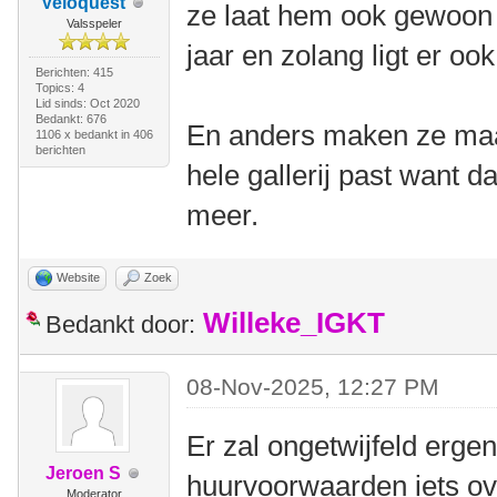
Veloquest
ze laat hem ook gewoon 
Valsspeler
jaar en zolang ligt er oo
Berichten: 415
Topics: 4
Lid sinds: Oct 2020
Bedankt: 676
En anders maken ze maa
1106 x bedankt in 406
berichten
hele gallerij past want d
meer.
Website
Zoek
Willeke_IGKT
Bedankt door:
08-Nov-2025, 12:27 PM
Er zal ongetwijfeld erge
Jeroen S
huurvoorwaarden iets o
Moderator