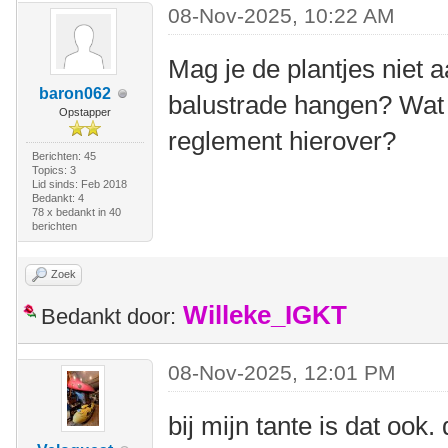
08-Nov-2025, 10:22 AM
Mag je de plantjes niet 
baron062
balustrade hangen? Wat 
Opstapper
reglement hierover?
Berichten: 45
Topics: 3
Lid sinds: Feb 2018
Bedankt: 4
78 x bedankt in 40
berichten
Zoek
Willeke_IGKT
Bedankt door:
08-Nov-2025, 12:01 PM
bij mijn tante is dat oo