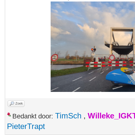
Zoek
TimSch
,
Willeke_IGK
Bedankt door:
PieterTrapt