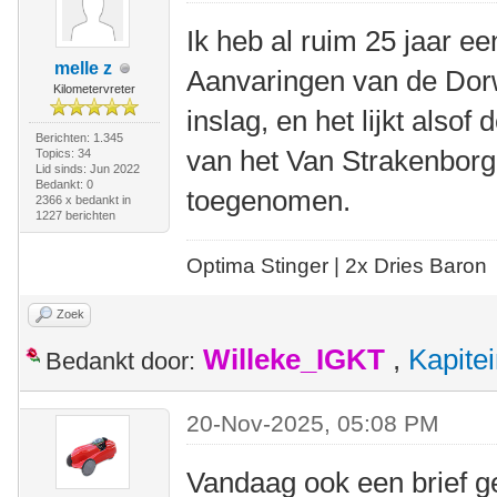
Ik heb al ruim 25 jaar ee
melle z
Aanvaringen van de Dorw
Kilometervreter
inslag, en het lijkt alsof
Berichten: 1.345
van het Van Strakenborg
Topics: 34
Lid sinds: Jun 2022
Bedankt: 0
toegenomen.
2366 x bedankt in
1227 berichten
Optima Stinger |
2x Dries Baron
Zoek
Willeke_IGKT
,
Kapite
Bedankt door:
20-Nov-2025, 05:08 PM
Vandaag ook een brief ge