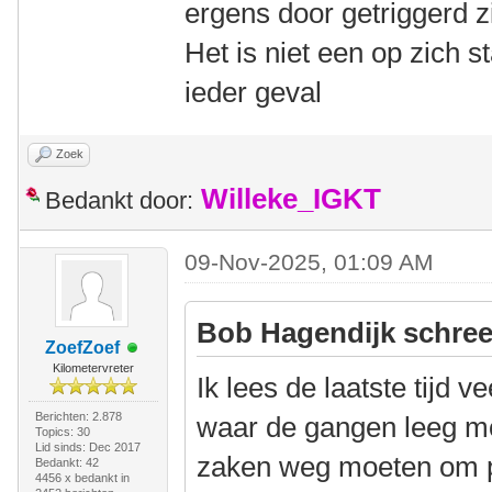
ergens door getriggerd z
Het is niet een op zich st
ieder geval
Zoek
Willeke_IGKT
Bedankt door:
09-Nov-2025, 01:09 AM
Bob Hagendijk schree
ZoefZoef
Kilometervreter
Ik lees de laatste tijd ve
Berichten: 2.878
waar de gangen leeg m
Topics: 30
Lid sinds: Dec 2017
zaken weg moeten om 
Bedankt: 42
4456 x bedankt in