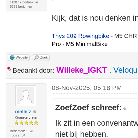
11207 x bedankt in
5339 berichten
Kijk, dat is nou denken 
Thys 209 Rowingbike
- M5 CHR
Pro - M5 MinimalBike
Website
Zoek
Willeke_IGKT
,
Veloqu
Bedankt door:
08-Nov-2025, 05:18 PM
ZoefZoef schreef:
melle z
Kilometervreter
Ik zit in een convenant
Berichten: 1.345
niet bij hebben.
Topics: 34