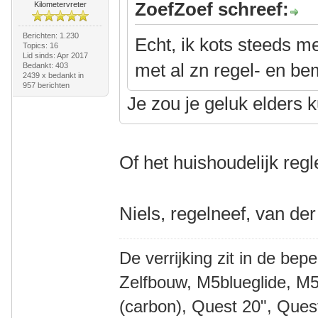
ZoefZoef schreef:
Kilometervreter
Berichten: 1.230
Echt, ik kots steeds me
Topics: 16
Lid sinds: Apr 2017
met al zn regel- en be
Bedankt: 403
2439 x bedankt in
957 berichten
Je zou je geluk elders
Of het huishoudelijk re
Niels, regelneef, van der
De verrijking zit in de bep
Zelfbouw, M5blueglide, M5
(carbon), Quest 20", Que