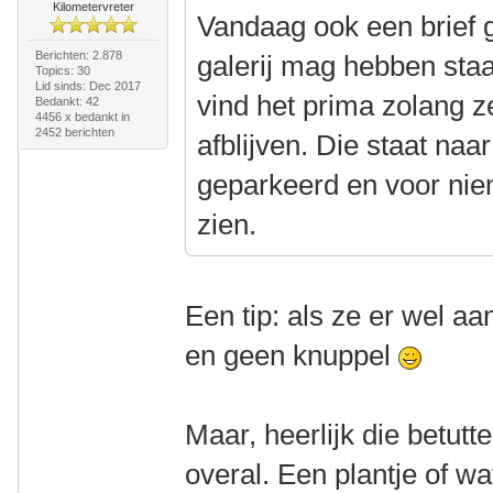
Kilometervreter
Vandaag ook een brief g
Berichten: 2.878
galerij mag hebben staa
Topics: 30
Lid sinds: Dec 2017
vind het prima zolang 
Bedankt: 42
4456 x bedankt in
2452 berichten
afblijven. Die staat naa
geparkeerd en voor nie
zien.
Een tip: als ze er wel aa
en geen knuppel
Maar, heerlijk die betutt
overal. Een plantje of wa