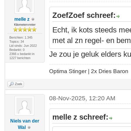
ZoefZoef schreef:
melle z
Kilometervreter
Echt, ik kots steeds mee
Berichten: 1.345
met al zn regel- en bem
Topics: 34
Lid sinds: Jun 2022
Bedankt: 0
Je zou je geluk elders 
2366 x bedankt in
1227 berichten
Optima Stinger |
2x Dries Baron
Zoek
08-Nov-2025, 12:20 AM
melle z schreef:
Niels van der
Wal