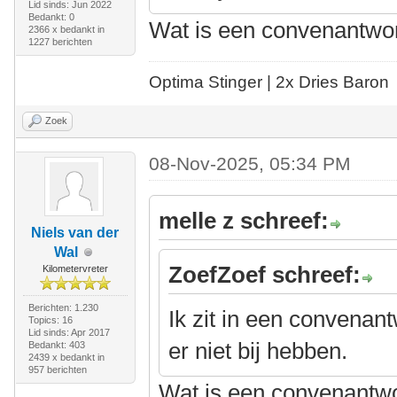
Lid sinds: Jun 2022
Bedankt: 0
Wat is een convenantwo
2366 x bedankt in
1227 berichten
Optima Stinger |
2x Dries Baron
Zoek
08-Nov-2025, 05:34 PM
melle z schreef:
Niels van der
Wal
ZoefZoef schreef:
Kilometervreter
Berichten: 1.230
Ik zit in een convenan
Topics: 16
Lid sinds: Apr 2017
er niet bij hebben.
Bedankt: 403
2439 x bedankt in
957 berichten
Wat is een convenantw