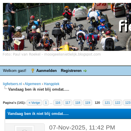
Welkom gast!
Aanmelden
Registreren
ligfietsers.nl
›
Algemeen
›
Hangplek
Vandaag ben ik niet blij omdat.....
elde waardering is 4.4
Pagina's (141):
« Vorige
1
...
116
117
118
119
120
121
122
123
Vandaag ben ik niet blij omdat.....
07-Nov-2025, 11:42 PM