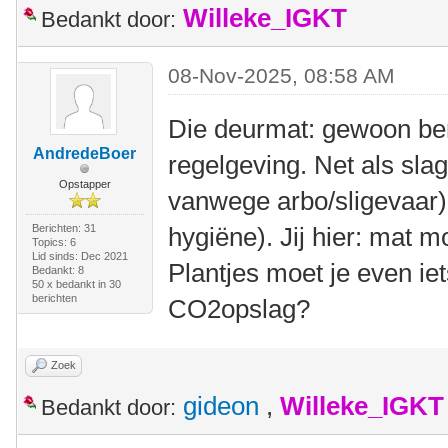
Willeke_IGKT
Bedankt door:
08-Nov-2025, 08:58 AM
Die deurmat: gewoon ber
AndredeBoer
regelgeving. Net als slag
Opstapper
vanwege arbo/sligevaar)
Berichten: 31
hygiëne). Jij hier: mat 
Topics: 6
Lid sinds: Dec 2021
Plantjes moet je even ie
Bedankt: 8
50 x bedankt in 30
berichten
CO2opslag?
Zoek
gideon
,
Willeke_IGKT
Bedankt door: