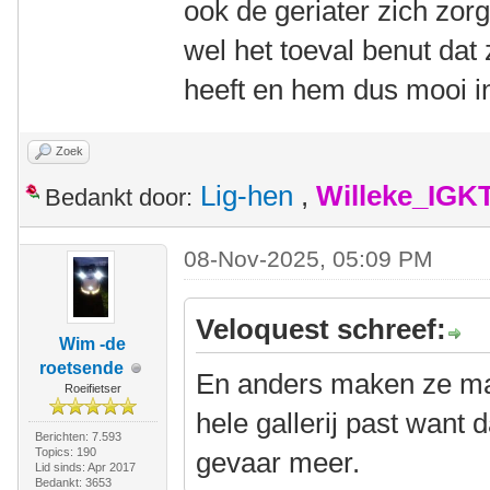
ook de geriater zich zor
wel het toeval benut da
heeft en hem dus mooi i
Zoek
Lig-hen
,
Willeke_IGK
Bedankt door:
08-Nov-2025, 05:09 PM
Veloquest schreef:
Wim -de
roetsende
En anders maken ze ma
Roeifietser
hele gallerij past want d
Berichten: 7.593
Topics: 190
gevaar meer.
Lid sinds: Apr 2017
Bedankt: 3653