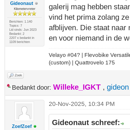
Gideonaut
galerij mag hebben staan
Kilometervreter
vind het prima zolang z
Berichten: 1.140
afblijven. Die staat naa
Topics: 7
Lid sinds: Jun 2023
Bedankt: 2
en voor niemand in de w
2207 x bedankt in
1109 berichten
Velayo #
0
4?
| Flevobike Versati
(custom) | Quattrovelo 175
Zoek
Willeke_IGKT
,
gideon
Bedankt door:
20-Nov-2025, 10:34 PM
Gideonaut schreef:
ZoefZoef