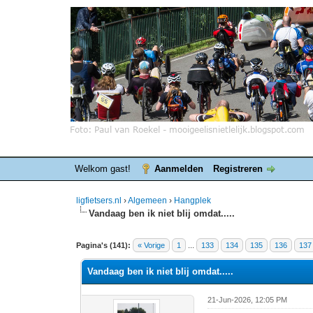
Welkom gast!
Aanmelden
Registreren
ligfietsers.nl
›
Algemeen
›
Hangplek
Vandaag ben ik niet blij omdat.....
5 stemmen - gemiddelde waardering is 4.4
1
2
3
4
5
Pagina's (141):
« Vorige
1
...
133
134
135
136
137
Vandaag ben ik niet blij omdat.....
21-Jun-2026, 12:05 PM