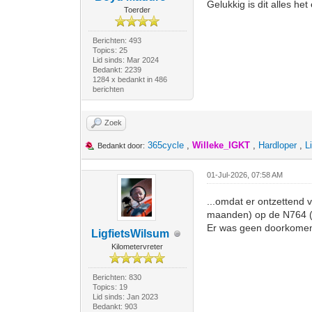
Gelukkig is dit alles het
Toerder
Berichten: 493
Topics: 25
Lid sinds: Mar 2024
Bedankt: 2239
1284 x bedankt in 486
berichten
Zoek
365cycle
,
Willeke_IGKT
,
Hardloper
,
L
Bedankt door:
01-Jul-2026, 07:58 AM
...omdat er ontzetten
maanden) op de N764 
Er was geen doorkomen 
LigfietsWilsum
Kilometervreter
Berichten: 830
Topics: 19
Lid sinds: Jan 2023
Bedankt: 903