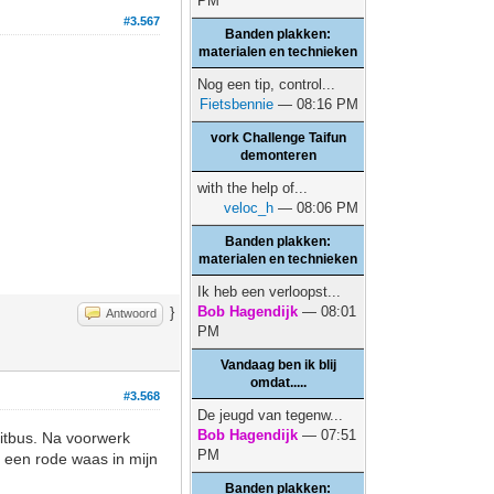
PM
#3.567
Banden plakken:
materialen en technieken
Nog een tip, control...
Fietsbennie
— 08:16 PM
vork Challenge Taifun
demonteren
with the help of...
veloc_h
— 08:06 PM
Banden plakken:
materialen en technieken
Ik heb een verloopst...
Bob Hagendijk
— 08:01
}
Antwoord
PM
Vandaag ben ik blij
omdat.....
#3.568
De jeugd van tegenw...
Bob Hagendijk
— 07:51
itbus. Na voorwerk
PM
 een rode waas in mijn
Banden plakken: