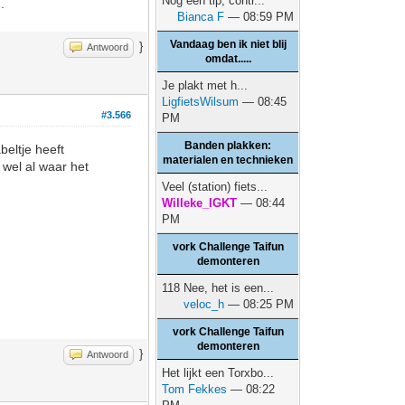
Nog een tip, contr...
.
Bianca F
— 08:59 PM
Vandaag ben ik niet blij
}
Antwoord
omdat.....
Je plakt met h...
LigfietsWilsum
— 08:45
#3.566
PM
Banden plakken:
beltje heeft
materialen en technieken
 wel al waar het
Veel (station) fiets...
Willeke_IGKT
— 08:44
PM
vork Challenge Taifun
demonteren
118 Nee, het is een...
veloc_h
— 08:25 PM
vork Challenge Taifun
demonteren
}
Antwoord
Het lijkt een Torxbo...
Tom Fekkes
— 08:22