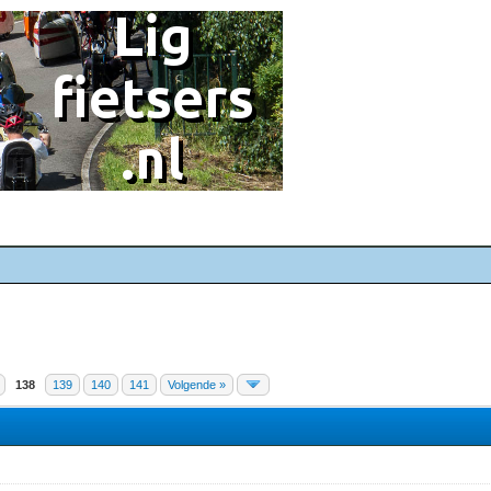
138
139
140
141
Volgende »