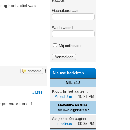
plaatsen.
nog heel actief was
Gebruikersnaam:
Wachtwoord:
Mij onthouden
}
Antwoord
Nieuwe berichten
Milan 4.2
Klopt, bij het aanze...
#3.564
Arend-Jan
— 10:21 PM
gen maar eens ff
Flevobike en trike,
nieuwe eigenaren?
Als je knieën beginn...
martinus
— 09:35 PM