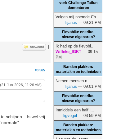
vork Challenge Taifun
demonteren
Volgen mij noemde Ch...
Tijanus
— 09:21 PM
Flevobike en trike,
nieuwe eigenaren?
Ik had op de flevobi...
}
Antwoord
Willeke_IGKT
— 09:15
PM
Banden plakken:
#3.565
materialen en technieken
Nemen mensen n...
(21-Jun-2026, 11:26 AM)
Tijanus
— 09:01 PM
Flevobike en trike,
nieuwe eigenaren?
Inmiddels een half j...
ligvogel
— 08:59 PM
schijnen... Is wel vrij
 "normale"
Banden plakken:
materialen en technieken