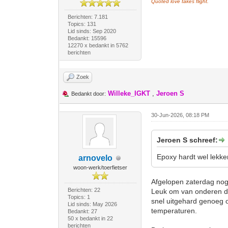
Quoted love takes flight.
Berichten: 7.181
Topics: 131
Lid sinds: Sep 2020
Bedankt: 15596
12270 x bedankt in 5762
berichten
Zoek
Willeke_IGKT
,
Jeroen S
Bedankt door:
30-Jun-2026, 08:18 PM
Jeroen S schreef:
Epoxy hardt wel lekker
arnovelo
woon-werk/toerfietser
Afgelopen zaterdag nog
Berichten: 22
Leuk om van onderen de 
Topics: 1
snel uitgehard genoeg o
Lid sinds: May 2026
temperaturen.
Bedankt: 27
50 x bedankt in 22
berichten