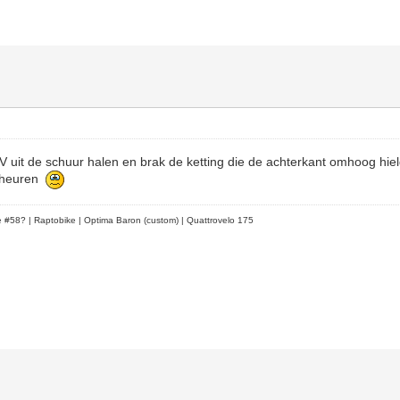
uit de schuur halen en brak de ketting die de achterkant omhoog hield,
scheuren
le #58?
| Raptobike | Optima Baron (custom) | Quattrovelo 175