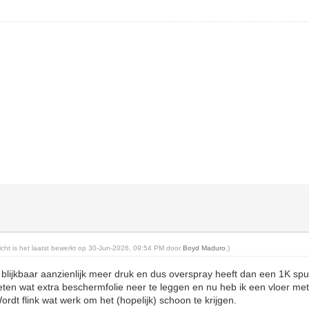
richt is het laatst bewerkt op 30-Jun-2026, 09:54 PM door
Boyd Maduro
.)
blijkbaar aanzienlijk meer druk en dus overspray heeft dan een 1K spu
ten wat extra beschermfolie neer te leggen en nu heb ik een vloer met
dt flink wat werk om het (hopelijk) schoon te krijgen.