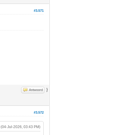
#3.571
}
Antwoord
#3.572
(04-Jul-2026, 03:43 PM)