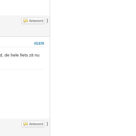
}
Antwoord
#3.570
 de hele fiets zit nu
}
Antwoord