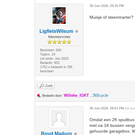
30-Jun-2026, 09:25 PM
Muisje of steenmarter?
LigfietsWilsum
Kilometervreter
Berichten: 830
Topics: 19
Lid sinds: Jan 2023
Bedankt: 903
1752 x bedankt in 785
berichten
Zoek
Willeke_IGKT
,
365cycle
Bedankt door:
30-Jun-2026, 09:51 PM
(Dit be
Omdat een 2K spuitbus 
met oa 1K bussen verge
gehuurde garagebox. Wor
Boyd Maduro