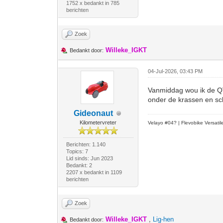
1752 x bedankt in 785
berichten
Zoek
Willeke_IGKT
Bedankt door:
04-Jul-2026, 03:43 PM
Vanmiddag wou ik de QV 
onder de krassen en 
Gideonaut
Kilometervreter
Velayo #
0
4?
| Flevobike Versati
Berichten: 1.140
Topics: 7
Lid sinds: Jun 2023
Bedankt: 2
2207 x bedankt in 1109
berichten
Zoek
Willeke_IGKT
,
Lig-hen
Bedankt door: