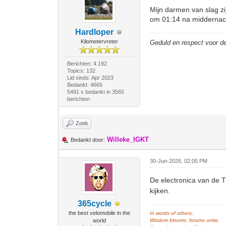
Mijn darmen van slag zi
om 01:14 na middernach
Hardloper
Kilometervreter
Geduld en respect voor 
Berichten: 4.192
Topics: 132
Lid sinds: Apr 2023
Bedankt: 4665
5491 x bedankt in 3565
berichten
Zoek
Willeke_IGKT
Bedankt door:
30-Jun-2026, 02:05 PM
De electronica van de 
kijken.
365cycle
the best velomobile in the
In words of others,
world
Wisdom blooms, forums unite,