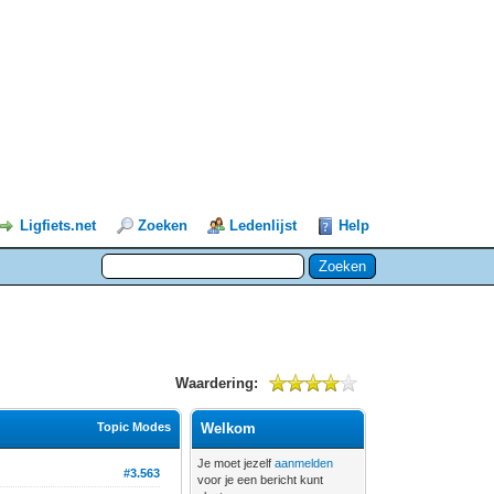
Ligfiets.net
Zoeken
Ledenlijst
Help
Waardering:
Topic Modes
Welkom
Je moet jezelf
aanmelden
#3.563
voor je een bericht kunt