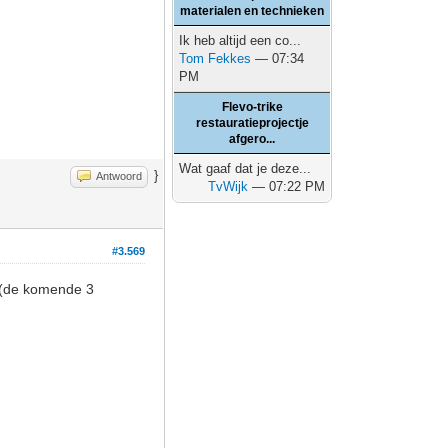
materialen en technieken
Ik heb altijd een co...
Tom Fekkes
— 07:34
PM
Flevo-trike
restauratieprojectje
afgero...
Wat gaaf dat je deze...
}
Antwoord
TvWijk
— 07:22 PM
#3.569
 (de komende 3