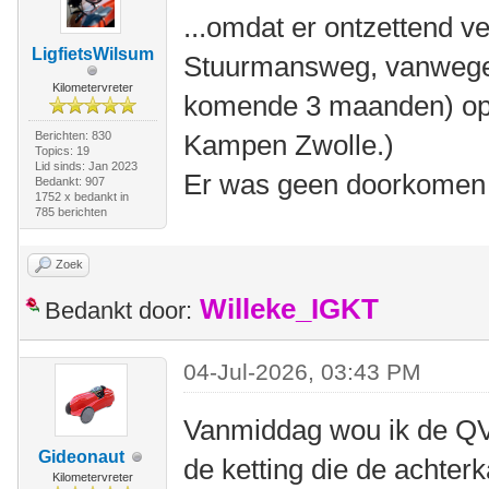
...omdat er ontzettend v
LigfietsWilsum
Stuurmansweg, vanweg
Kilometervreter
komende 3 maanden) op
Berichten: 830
Kampen Zwolle.)
Topics: 19
Lid sinds: Jan 2023
Er was geen doorkomen a
Bedankt: 907
1752 x bedankt in
785 berichten
Zoek
Willeke_IGKT
Bedankt door:
04-Jul-2026, 03:43 PM
Vanmiddag wou ik de QV 
Gideonaut
de ketting die de achter
Kilometervreter