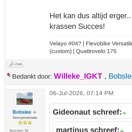
Het kan dus altijd erger..
krassen Succes!
Velayo #
0
4?
| Flevobike Versati
(custom) | Quattrovelo 175
Zoek
Willeke_IGKT
,
Bobsle
Bedankt door:
06-Jul-2026, 07:14 PM
Gideonaut schreef:
Bobslee
Semi pensionado
martinus schreef:
Berichten: 89