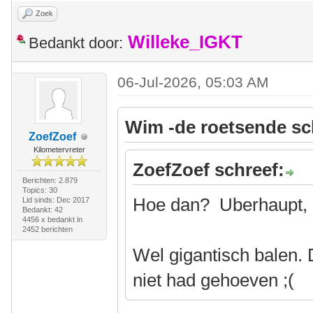
Zoek
Willeke_IGKT
Bedankt door:
06-Jul-2026, 05:03 AM
Wim -de roetsende sc
ZoefZoef
Kilometervreter
ZoefZoef schreef:
Berichten: 2.879
Topics: 30
Hoe dan? Uberhaupt, 
Lid sinds: Dec 2017
Bedankt: 42
4456 x bedankt in
2452 berichten
Wel gigantisch balen. 
niet had gehoeven ;(