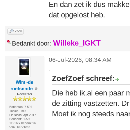
En dan zet ik dus makkeli
dat opgelost heb.
Zoek
Willeke_IGKT
Bedankt door:
06-Jul-2026, 08:34 AM
ZoefZoef schreef:
Wim -de
roetsende
Die heb ik.al een paar
Roeifietser
de zitting vastzetten. Dr
Berichten: 7.594
Topics: 190
Moet ik nog steeds naar
Lid sinds: Apr 2017
Bedankt: 3659
11216 x bedankt in
5340 berichten