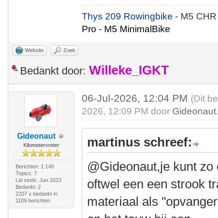
Thys 209 Rowingbike
- M5 CHR
Pro - M5 MinimalBike
Website
Zoek
Willeke_IGKT
Bedankt door:
06-Jul-2026, 12:04 PM
(Dit b
2026, 12:09 PM door
Gideonaut
Gideonaut
martinus schreef:
Kilometervreter
@Gideonaut,je kunt zo 
Berichten: 1.140
Topics: 7
oftwel een een strook t
Lid sinds: Jun 2023
Bedankt: 2
2207 x bedankt in
materiaal als "opvanger
1109 berichten