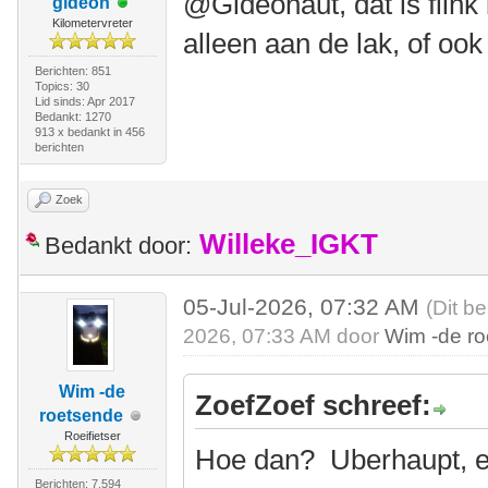
@Gideonaut, dat is flink
gideon
Kilometervreter
alleen aan de lak, of oo
Berichten: 851
Topics: 30
Lid sinds: Apr 2017
Bedankt: 1270
913 x bedankt in 456
berichten
Zoek
Willeke_IGKT
Bedankt door:
05-Jul-2026, 07:32 AM
(Dit be
2026, 07:33 AM door
Wim -de r
Wim -de
ZoefZoef schreef:
roetsende
Roeifietser
Hoe dan? Uberhaupt, e
Berichten: 7.594