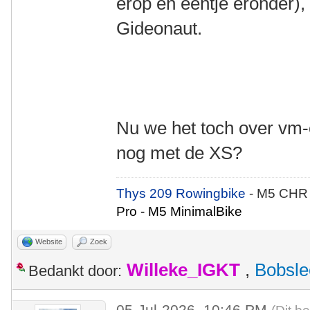
erop en eentje eronder),
Gideonaut.
Nu we het toch over vm-e
nog met de XS?
Thys 209 Rowingbike
- M5 CHR
Pro - M5 MinimalBike
Website
Zoek
Willeke_IGKT
,
Bobsle
Bedankt door:
05-Jul-2026, 10:46 PM