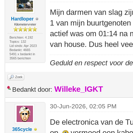
Mijn darmen van slag zi
Hardloper
1 van mijn buurtgenoten
Kilometervreter
actief was om 01:14 na 
Berichten: 4.192
Topics: 132
van house. Dus heel vee
Lid sinds: Apr 2023
Bedankt: 4665
5491 x bedankt in
3565 berichten
Geduld en respect voor d
Zoek
Willeke_IGKT
Bedankt door:
30-Jun-2026, 02:05 PM
De electronica van de T
365cycle
op
vermoed een kabel