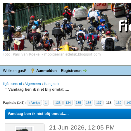
Welkom gast!
Aanmelden
Registreren
ligfietsers.nl
›
Algemeen
›
Hangplek
Vandaag ben ik niet blij omdat.....
elde waardering is 4.4
Pagina's (141):
« Vorige
1
...
133
134
135
136
137
138
139
14
Vandaag ben ik niet blij omdat.....
21-Jun-2026, 12:05 PM