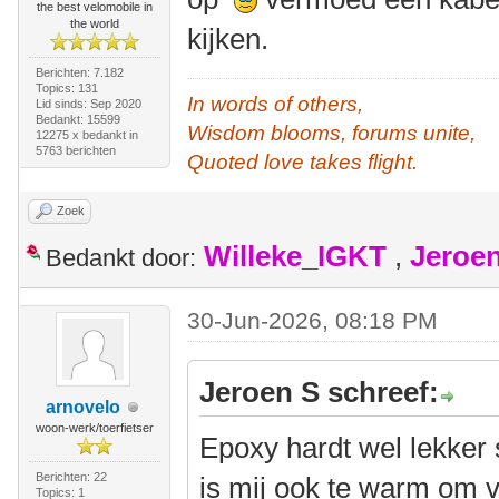
the best velomobile in
the world
kijken.
Berichten: 7.182
Topics: 131
In words of others,
Lid sinds: Sep 2020
Bedankt: 15599
Wisdom blooms, forums unite,
12275 x bedankt in
5763 berichten
Quoted love takes flight.
Zoek
Willeke_IGKT
,
Jeroe
Bedankt door:
30-Jun-2026, 08:18 PM
Jeroen S schreef:
arnovelo
woon-werk/toerfietser
Epoxy hardt wel lekker 
Berichten: 22
is mij ook te warm om v
Topics: 1