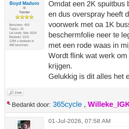
Omdat een 2K spuitbus b
Boyd Maduro
en dus overspray heeft 
Toerder
voorwerk met oa 1K buss
Berichten: 493
Topics: 25
beschermfolie neer te le
Lid sinds: Mar 2024
Bedankt: 2241
1284 x bedankt in
met een rode waas in m
486 berichten
Wordt flink wat werk om 
krijgen.
Gelukkig is dit alles het 
Zoek
365cycle
,
Willeke_IG
Bedankt door:
01-Jul-2026, 07:58 AM