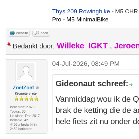
Thys 209 Rowingbike
- M5 CHR
Pro - M5 MinimalBike
Website
Zoek
Willeke_IGKT
,
Jeroe
Bedankt door:
04-Jul-2026, 08:49 PM
Gideonaut schreef:
ZoefZoef
Kilometervreter
Vanmiddag wou ik de QV
Berichten: 2.879
brak de ketting die de 
Topics: 30
Lid sinds: Dec 2017
hele fiets zit nu onder
Bedankt: 42
4456 x bedankt in
2452 berichten