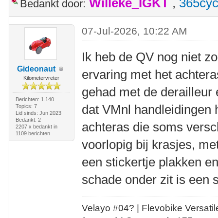
Willeke_IGKT
,
365cyc
Bedankt door:
07-Jul-2026, 10:22 AM
Ik heb de QV nog niet zo
Gideonaut
ervaring met het achteras
Kilometervreter
gehad met de derailleur 
Berichten: 1.140
dat VMnl handleidingen h
Topics: 7
Lid sinds: Jun 2023
Bedankt: 2
achteras die soms versch
2207 x bedankt in
1109 berichten
voorlopig bij krasjes, me
een stickertje plakken e
schade onder zit is een 
Velayo #
0
4?
| Flevobike Versati