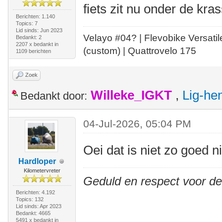
fiets zit nu onder de k
Berichten: 1.140
Topics: 7
Lid sinds: Jun 2023
Velayo #
0
4?
| Flevobike Versati
Bedankt: 2
2207 x bedankt in
(custom) | Quattrovelo 175
1109 berichten
Zoek
Willeke_IGKT
,
Lig-he
Bedankt door:
04-Jul-2026, 05:04 PM
Oei dat is niet zo goed 
Hardloper
Kilometervreter
Geduld en respect voor d
Berichten: 4.192
Topics: 132
Lid sinds: Apr 2023
Bedankt: 4665
5491 x bedankt in