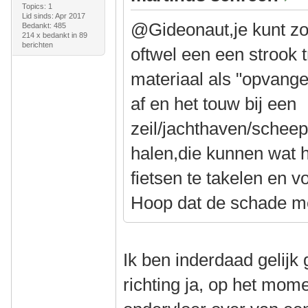
Topics: 1
Lid sinds: Apr 2017
@Gideonaut,je kunt zo
Bedankt: 485
214 x bedankt in 89
berichten
oftwel een een strook 
materiaal als "opvang
af en het touw bij een
zeil/jachthaven/schee
halen,die kunnen wat 
fietsen te takelen en v
Hoop dat de schade me
Ik ben inderdaad gelijk 
richting ja, op het mome