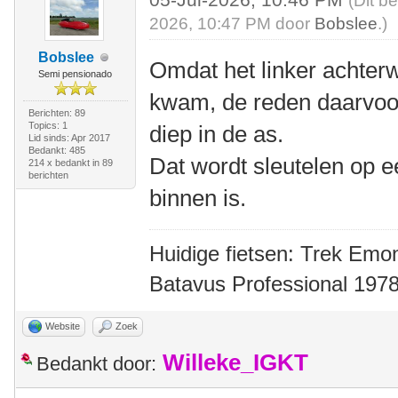
(Dit b
2026, 10:47 PM door
Bobslee
.)
Bobslee
Omdat het linker achter
Semi pensionado
kwam, de reden daarvoo
Berichten: 89
Topics: 1
diep in de as.
Lid sinds: Apr 2017
Bedankt: 485
Dat wordt sleutelen op e
214 x bedankt in 89
berichten
binnen is.
Huidige fietsen: Trek Emon
Batavus Professional 1978
Website
Zoek
Willeke_IGKT
Bedankt door: