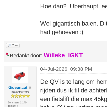
Hoe dan? Uberhaupt, ee
Wel gigantisch balen. Di
had gehoeven ;(
Zoek
Willeke_IGKT
Bedankt door:
04-Jul-2026, 09:38 PM
De QV is te lang om hem
Gideonaut
rijden dus ik til de achte
Kilometervreter
een fietslift die max 4
Berichten: 1.140
Topics: 7