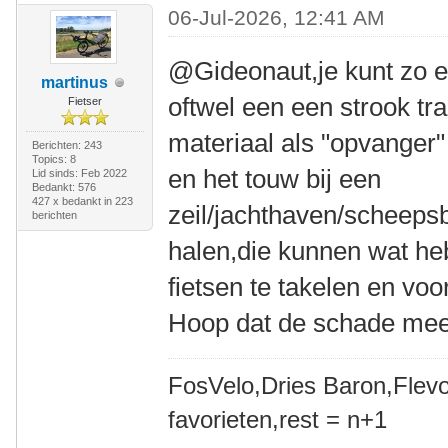
06-Jul-2026, 12:41 AM
@Gideonaut,je kunt zo e
martinus
oftwel een een strook tr
Fietser
materiaal als "opvanger"
Berichten: 243
Topics: 8
en het touw bij een
Lid sinds: Feb 2022
Bedankt: 576
427 x bedankt in 223
zeil/jachthaven/scheep
berichten
halen,die kunnen wat he
fietsen te takelen en voo
Hoop dat de schade meev
FosVelo,Dries Baron,Flevo
favorieten,rest = n+1