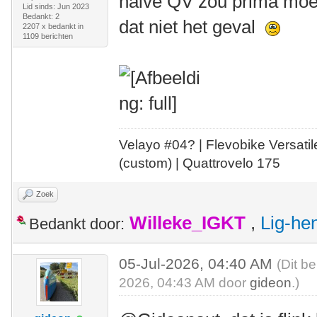
halve QV zou prima moet
Lid sinds: Jun 2023
Bedankt: 2
dat niet het geval
2207 x bedankt in
1109 berichten
Velayo #
0
4?
| Flevobike Versati
(custom) | Quattrovelo 175
Zoek
Willeke_IGKT
,
Lig-he
Bedankt door:
05-Jul-2026, 04:40 AM
(Dit be
2026, 04:43 AM door
gideon
.)