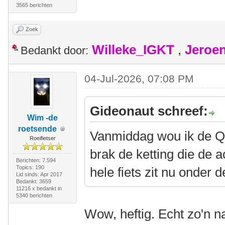
3565 berichten
Zoek
Willeke_IGKT
,
Jeroe
Bedankt door:
04-Jul-2026, 07:08 PM
Gideonaut schreef:
Wim -de
roetsende
Vanmiddag wou ik de QV
Roeifietser
brak de ketting die de 
Berichten: 7.594
Topics: 190
hele fiets zit nu onder
Lid sinds: Apr 2017
Bedankt: 3659
11216 x bedankt in
5340 berichten
Wow, heftig. Echt zo'n n