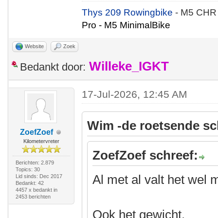
Thys 209 Rowingbike
- M5 CHR
Pro - M5 MinimalBike
Website
Zoek
Willeke_IGKT
Bedankt door:
17-Jul-2026, 12:45 AM
Wim -de roetsende sc
ZoefZoef
Kilometervreter
ZoefZoef schreef:
Berichten: 2.879
Topics: 30
Al met al valt het wel
Lid sinds: Dec 2017
Bedankt: 42
4457 x bedankt in
2453 berichten
Ook het gewicht.