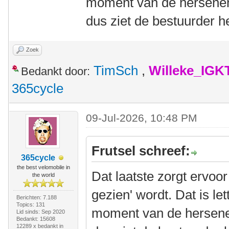
moment van de hersenen
dus ziet de bestuurder he
Zoek
TimSch
,
Willeke_IGK
Bedankt door:
365cycle
09-Jul-2026, 10:48 PM
Frutsel schreef:
365cycle
the best velomobile in
Dat laatste zorgt ervoor
the world
gezien' wordt. Dat is le
Berichten: 7.188
Topics: 131
moment van de hersenen
Lid sinds: Sep 2020
Bedankt: 15608
12289 x bedankt in