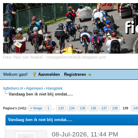
Welkom gast!
Aanmelden
Registreren
ligfietsers.nl
›
Algemeen
›
Hangplek
Vandaag ben ik niet blij omdat.....
elde waardering is 4.4
Pagina's (141):
« Vorige
1
...
133
134
135
136
137
138
139
14
Vandaag ben ik niet blij omdat.....
08-Jul-2026, 11:44 PM