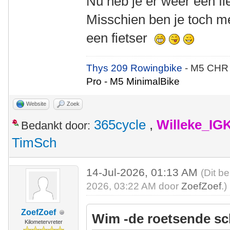
Nu heb je er weer een fi
Misschien ben je toch m
een fietser
Thys 209 Rowingbike
- M5 CHR
Pro - M5 MinimalBike
Website
Zoek
365cycle
,
Willeke_IG
Bedankt door:
TimSch
14-Jul-2026, 01:13 AM
(Dit be
2026, 03:22 AM door
ZoefZoef
.)
ZoefZoef
Wim -de roetsende sc
Kilometervreter