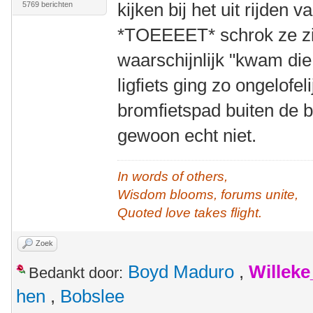
kijken bij het uit rijden 
5769 berichten
*TOEEEET* schrok ze zi
waarschijnlijk "kwam die li
ligfiets ging zo ongelofel
bromfietspad buiten de
gewoon echt niet.
In words of others,
Wisdom blooms, forums unite,
Quoted love takes flight.
Zoek
Boyd Maduro
,
Willek
Bedankt door:
hen
,
Bobslee