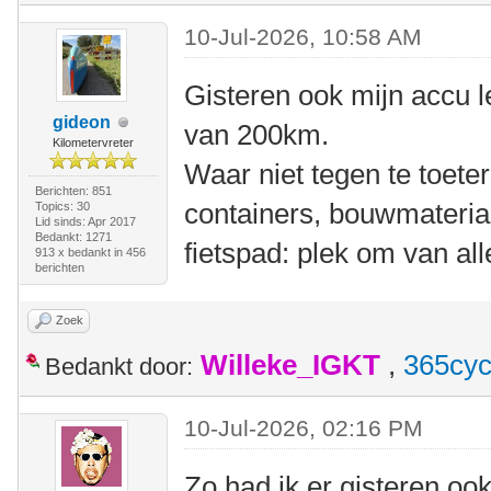
10-Jul-2026, 10:58 AM
Gisteren ook mijn accu l
gideon
van 200km.
Kilometervreter
Waar niet tegen te toeter
Berichten: 851
containers, bouwmateria
Topics: 30
Lid sinds: Apr 2017
Bedankt: 1271
fietspad: plek om van all
913 x bedankt in 456
berichten
Zoek
Willeke_IGKT
,
365cyc
Bedankt door:
10-Jul-2026, 02:16 PM
Zo had ik er gisteren oo