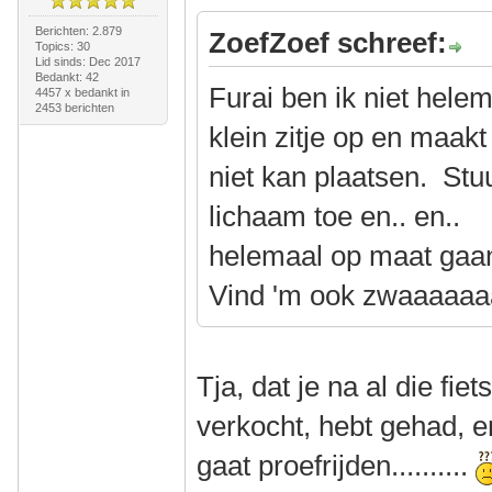
Berichten: 2.879
ZoefZoef schreef:
Topics: 30
Lid sinds: Dec 2017
Bedankt: 42
Furai ben ik niet hele
4457 x bedankt in
2453 berichten
klein zitje op en maakt
niet kan plaatsen. Stu
lichaam toe en.. en..
helemaal op maat gaan
Vind 'm ook zwaaaaaa
Tja, dat je na al die fie
verkocht, hebt gehad, e
gaat proefrijden..........