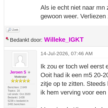
Als ie echt niet naar mn z
gewoon weer. Verliezen za
Zoek
Willeke_IGKT
Bedankt door:
14-Jul-2026, 07:46 AM
Ik zou er toch wel eerst
Jeroen S
Ooit had ik een m5 20-2
Moderator
zitje op te zitten. Steeds
Berichten: 2.649
ik hem verving voor een
Topics: 16
Lid sinds: Oct 2020
Bedankt: 1438
5238 x bedankt in
2491 berichten