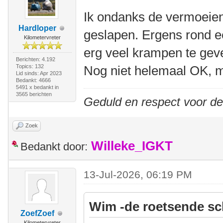
Ik ondanks de vermoeie
Hardloper
geslapen. Ergens rond e
Kilometervreter
erg veel krampen te gev
Berichten: 4.192
Topics: 132
Nog niet helemaal OK, m
Lid sinds: Apr 2023
Bedankt: 4666
5491 x bedankt in
3565 berichten
Geduld en respect voor d
Zoek
Willeke_IGKT
Bedankt door:
13-Jul-2026, 06:19 PM
Wim -de roetsende sc
ZoefZoef
Kilometervreter