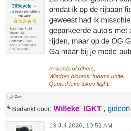
365cycle
omdat ik op de rijbaan f
the best velomobile in
the world
geweest had ik misschien
geparkeerde auto's met 
Berichten: 7.188
Topics: 131
Lid sinds: Sep 2020
rijden, maar op de OG Ga
Bedankt: 15608
12289 x bedankt in
Ga maar bij je mede-aut
5769 berichten
In words of others,
Wisdom blooms, forums unite,
Quoted love takes flight.
Zoek
Willeke_IGKT
,
gideon
Bedankt door:
13-Jul-2026, 10:52 AM