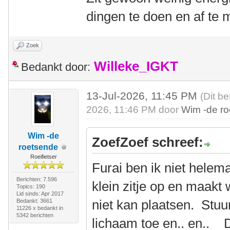
dingen te doen en af te
Zoek
Willeke_IGKT
Bedankt door:
13-Jul-2026, 11:45 PM
(Dit be
2026, 11:46 PM door
Wim -de r
Wim -de
ZoefZoef schreef:
roetsende
Roeifietser
Furai ben ik niet helem
Berichten: 7.596
klein zitje op en maakt 
Topics: 190
Lid sinds: Apr 2017
niet kan plaatsen. Stuu
Bedankt: 3661
11226 x bedankt in
5342 berichten
lichaam toe en.. en.. 