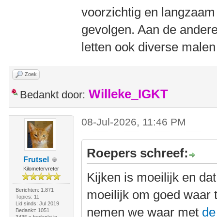
voorzichtig en langzaam 
gevolgen. Aan de andere 
letten ook diverse male
Zoek
Willeke_IGKT
Bedankt door:
08-Jul-2026, 11:46 PM
Roepers schreef:
Frutsel
Kilometervreter
Kijken is moeilijk en dat
Berichten: 1.871
moeilijk om goed waar
Topics: 11
Lid sinds: Jul 2019
nemen we waar met
de
Bedankt: 1051