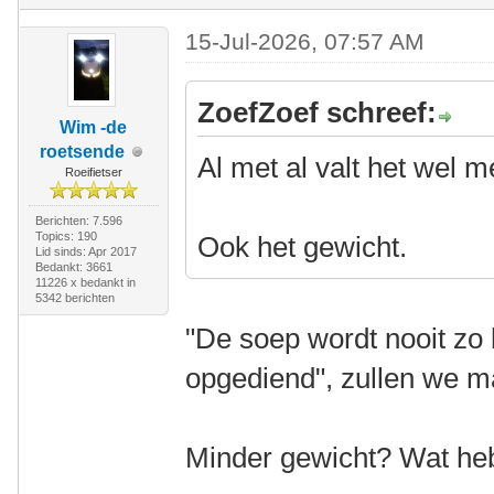
15-Jul-2026, 07:57 AM
ZoefZoef schreef:
Wim -de
roetsende
Al met al valt het wel 
Roeifietser
Berichten: 7.596
Topics: 190
Ook het gewicht.
Lid sinds: Apr 2017
Bedankt: 3661
11226 x bedankt in
5342 berichten
"De soep wordt nooit zo 
opgediend", zullen we m
Minder gewicht? Wat heb