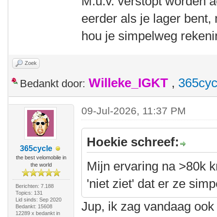
M.u.v. verstopt worden ac
eerder als je lager bent,
hou je simpelweg reken
Zoek
Willeke_IGKT
,
365cyc
Bedankt door:
09-Jul-2026, 11:37 PM
Hoekie schreef:
365cycle
the best velomobile in
Mijn ervaring na >80k k
the world
'niet ziet' dat er ze si
Berichten: 7.188
Topics: 131
Lid sinds: Sep 2020
Jup, ik zag vandaag ook
Bedankt: 15608
12289 x bedankt in