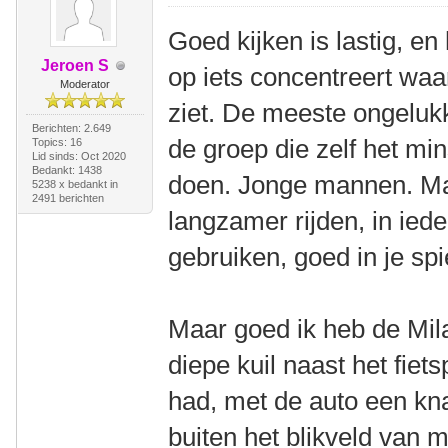
Goed kijken is lastig, en
Jeroen S
op iets concentreert waar
Moderator
ziet. De meeste ongeluk
Berichten: 2.649
de groep die zelf het min
Topics: 16
Lid sinds: Oct 2020
Bedankt: 1438
doen. Jonge mannen. Maa
5238 x bedankt in
2491 berichten
langzamer rijden, in iede
gebruiken, goed in je spi
Maar goed ik heb de Mila
diepe kuil naast het fiet
had, met de auto een kna
buiten het blikveld van m