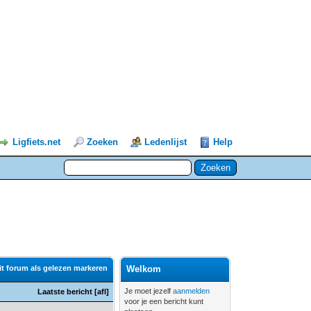
Ligfiets.net
Zoeken
Ledenlijst
Help
it forum als gelezen markeren
Welkom
Je moet jezelf
aanmelden
Laatste bericht
[
afl
]
voor je een bericht kunt