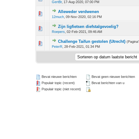
GertBr
,
17-Aug-2020, 07:00 PM
Alleweder verdwenen
0 stem - 0 van 5 gemiddeld
1
2
3
4
5
12much
,
09-Nov-2020, 02:16 PM
Zijn ligfietsen diefstalgevoelig?
0 stem - 0 van 5 gemiddeld
1
2
3
4
5
Roepers
,
02-Feb-2021, 09:46 AM
Challenge Taifun gestolen (Utrecht)
(Pagina
0 stem - 0 van 5 gemiddeld
1
2
3
4
5
PeterR
,
28-Feb-2021, 01:34 PM
Bevat nieuwe berichten
Bevat geen nieuwe berichten
Populair topic (recent)
Bevat berichten van u
Populair topic (niet recent)