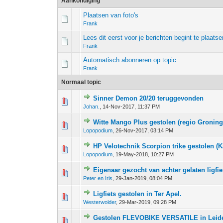
Aankondiging
Plaatsen van foto's
Frank
Lees dit eerst voor je berichten begint te plaatse
Frank
Automatisch abonneren op topic
Frank
Normaal topic
Sinner Demon 20/20 teruggevonden
0 stem - 0 van 5 gemiddeld
1
2
3
4
5
Johan.
,
14-Nov-2017, 11:37 PM
Witte Mango Plus gestolen (regio Groning
0 stem - 0 van 5 gemiddeld
1
2
3
4
5
Lopopodium
,
26-Nov-2017, 03:14 PM
HP Velotechnik Scorpion trike gestolen (K
0 stem - 0 van 5 gemiddeld
1
2
3
4
5
Lopopodium
,
19-May-2018, 10:27 PM
Eigenaar gezocht van achter gelaten ligfie
0 stem - 0 van 5 gemiddeld
1
2
3
4
5
Peter en Iris
,
29-Jan-2019, 08:04 PM
Ligfiets gestolen in Ter Apel.
0 stem - 0 van 5 gemiddeld
1
2
3
4
5
Westerwolder
,
29-Mar-2019, 09:28 PM
Gestolen FLEVOBIKE VERSATILE in Leid
0 stem - 0 van 5 gemiddeld
1
2
3
4
5