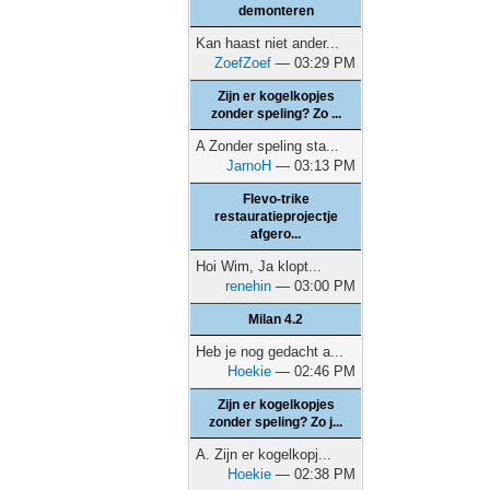
demonteren
Kan haast niet ander...
ZoefZoef
— 03:29 PM
Zijn er kogelkopjes
zonder speling? Zo ...
A Zonder speling sta...
JarnoH
— 03:13 PM
Flevo-trike
restauratieprojectje
afgero...
Hoi Wim, Ja klopt...
renehin
— 03:00 PM
Milan 4.2
Heb je nog gedacht a...
Hoekie
— 02:46 PM
Zijn er kogelkopjes
zonder speling? Zo j...
A. Zijn er kogelkopj...
Hoekie
— 02:38 PM