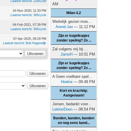
Laatste bericht
:
ZoefZoef
AM
16-Nov-2020, 11:33 PM
Milan 4.2
Laatste bericht
:
365cycle
Wettelijk gezien moe...
04-Feb-2021, 07:39 PM
Arend-Jan
— 11:12 PM
Laatste bericht
:
365cycle
Zijn er kogelkopjes
07-Apr-2025, 09:29 PM
zonder speling? Zo ...
Laatste bericht
:
Bob Hagendijk
Zal volgens mij bij ...
JarnoH
— 10:01 PM
Zijn er kogelkopjes
zonder speling? Zo ...
A Geen voelbare spel...
Hoekie
— 09:48 PM
Kort en krachtig:
Aangenaam!
Jeroen, bedankt voor...
LekkerDoen
— 08:54 PM
Banden, banden, banden
en nog eens band...