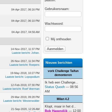
plaatsen.
Gebruikersnaam:
04-Apr-2017, 06:16 PM
04-Apr-2017, 06:10 PM
Wachtwoord:
04-Apr-2017, 04:56 AM
Mij onthouden
14-Nov-2017, 11:37 PM
Laatste bericht
:
Johan.
26-Nov-2017, 11:34 PM
Nieuwe berichten
Laatste bericht
:
Roepers
vork Challenge Taifun
19-May-2018, 10:27 PM
demonteren
Laatste bericht
:
Lopopodium
Ik heb een Challenge...
12-Feb-2019, 07:30 PM
Status Quooh
— 08:56
Laatste bericht
:
Roef Veerman
AM
29-Mar-2019, 09:28 PM
Milan 4.2
Laatste bericht
:
Westerwolder
Klopt, maar in het d...
21-Sep-2020, 12:26 AM
Bob Hagendijk
— 12:00