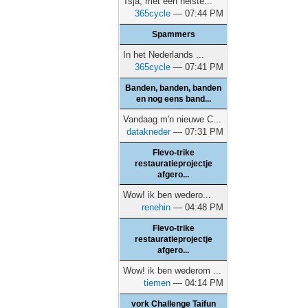
Tsja, met een heiste...
365cycle
— 07:44 PM
Spammers
In het Nederlands ...
365cycle
— 07:41 PM
Banden, banden, banden
en nog eens band...
Vandaag m'n nieuwe C...
datakneder
— 07:31 PM
Flevo-trike
restauratieprojectje
afgero...
Wow! ik ben wedero...
renehin
— 04:48 PM
Flevo-trike
restauratieprojectje
afgero...
Wow! ik ben wederom ...
tiemen
— 04:14 PM
vork Challenge Taifun