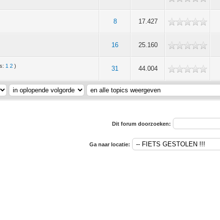
8
17.427
16
25.160
's:
1
2
)
31
44.004
Dit forum doorzoeken:
Ga naar locatie: