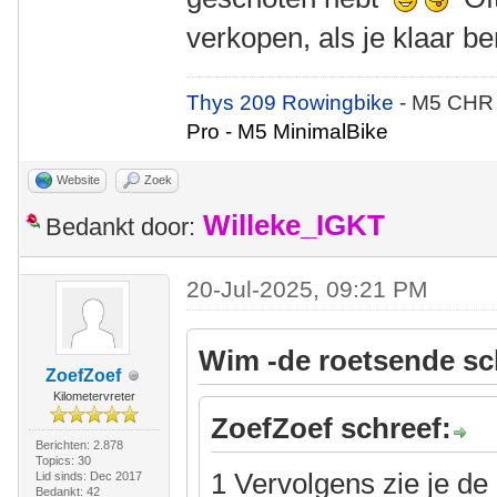
verkopen, als je klaar 
Thys 209 Rowingbike
- M5 CHR
Pro - M5 MinimalBike
Website
Zoek
Willeke_IGKT
Bedankt door:
20-Jul-2025, 09:21 PM
Wim -de roetsende sc
ZoefZoef
Kilometervreter
ZoefZoef schreef:
Berichten: 2.878
Topics: 30
1 Vervolgens zie je de
Lid sinds: Dec 2017
Bedankt: 42