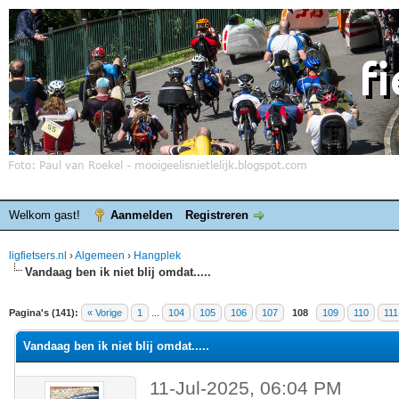
Welkom gast!
Aanmelden
Registreren
ligfietsers.nl
›
Algemeen
›
Hangplek
Vandaag ben ik niet blij omdat.....
elde waardering is 4.4
Pagina's (141):
« Vorige
1
...
104
105
106
107
108
109
110
111
Vandaag ben ik niet blij omdat.....
11-Jul-2025, 06:04 PM