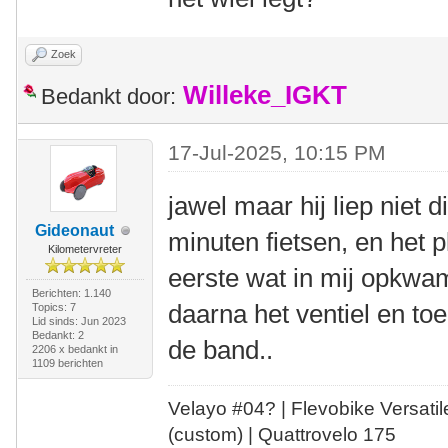
Zoek
Willeke_IGKT
Bedankt door:
17-Jul-2025, 10:15 PM
jawel maar hij liep niet 
Gideonaut
minuten fietsen, en het 
Kilometervreter
eerste wat in mij opkwam
Berichten: 1.140
daarna het ventiel en toe
Topics: 7
Lid sinds: Jun 2023
Bedankt: 2
de band..
2206 x bedankt in
1109 berichten
Velayo #
0
4?
| Flevobike Versati
(custom) | Quattrovelo 175