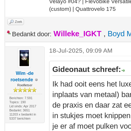
Velayo #
0
4?
| Flevobike Versati
(custom) | Quattrovelo 175
Zoek
Willeke_IGKT
,
Boyd 
Bedankt door:
18-Jul-2025, 09:09 AM
Gideonaut schreef:
Wim -de
roetsende
Ik had ooit eens het lux
Roeifietser
inplaats van metaal) ba
Berichten: 7.591
Topics: 190
de praxis en daar zat ee
Lid sinds: Apr 2017
Bedankt: 3651
in stukjes moet knippen,
11203 x bedankt in
5337 berichten
je er af moet pulken voo