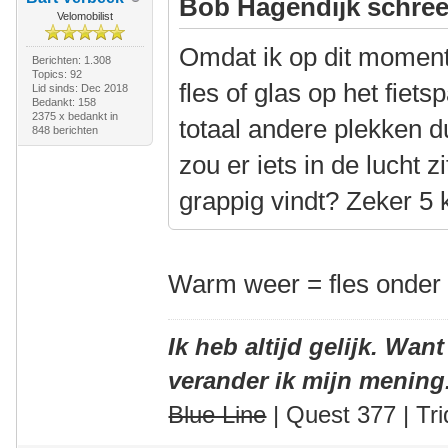
Bob Hagendijk schree
Velomobilist
Omdat ik op dit moment 
Berichten: 1.308
Topics: 92
fles of glas op het fie
Lid sinds: Dec 2018
Bedankt: 158
2375 x bedankt in
totaal andere plekken du
848 berichten
zou er iets in de lucht 
grappig vindt? Zeker 5 
Warm weer = fles onder 
Ik heb altijd gelijk. Want
verander ik mijn mening
Blue Line
| Quest 377 | Tri