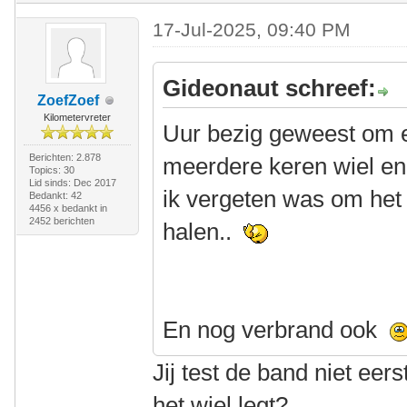
17-Jul-2025, 09:40 PM
Gideonaut schreef:
ZoefZoef
Kilometervreter
Uur bezig geweest om e
Berichten: 2.878
meerdere keren wiel en b
Topics: 30
Lid sinds: Dec 2017
ik vergeten was om het p
Bedankt: 42
4456 x bedankt in
2452 berichten
halen..
En nog verbrand ook
Jij test de band niet eer
het wiel legt?