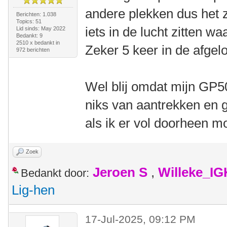
andere plekken dus het za
Berichten: 1.038
Topics: 51
iets in de lucht zitten w
Lid sinds: May 2022
Bedankt: 9
2510 x bedankt in
Zeker 5 keer in de afge
972 berichten
Wel blij omdat mijn GP50
niks van aantrekken en g
als ik er vol doorheen m
Zoek
Jeroen S
,
Willeke_I
Bedankt door:
Lig-hen
17-Jul-2025, 09:12 PM