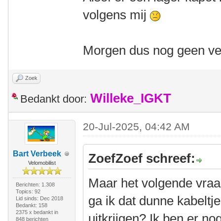
volgens mij
Morgen dus nog geen ver
Zoek
Willeke_IGKT
Bedankt door:
20-Jul-2025, 04:42 AM
Bart Verbeek
ZoefZoef schreef:
Velomobilist
Maar het volgende vraa
Berichten: 1.308
Topics: 92
ga ik dat dunne kabeltj
Lid sinds: Dec 2018
Bedankt: 158
2375 x bedankt in
uitkrijgen? Ik ben er nog
848 berichten