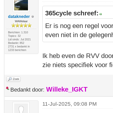
365cycle schreef:
datakneder
WAWelaar
Er is nog een regel voo
Berichten: 1.310
even niet in de gelegen
Topics: 32
Lid sinds: Jul 2021
Bedankt: 852
2731 x bedankt in
1233 berichten
Ik heb even de RVV doorz
zie niets specifiek voor f
Zoek
Willeke_IGKT
Bedankt door:
11-Jul-2025, 09:08 PM