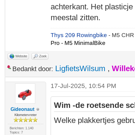
achterkant. Het plasticje
meestal zitten.
Thys 209 Rowingbike
- M5 CHR
Pro - M5 MinimalBike
Website
Zoek
LigfietsWilsum
,
Wille
Bedankt door:
17-Jul-2025, 10:54 PM
Wim -de roetsende sc
Gideonaut
Kilometervreter
Welke plakkertjes gebru
Berichten: 1.140
Topics: 7