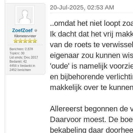
20-Jul-2025, 02:53 AM
..omdat het niet loopt zo
ZoefZoef
Ik dacht dat het vrij ma
Kilometervreter
van de roets te verwisse
Berichten: 2.878
eigenaar zou kunnen wi
Topics: 30
Lid sinds: Dec 2017
Bedankt: 42
'oude' is namelijk voo
4456 x bedankt in
2452 berichten
en bijbehorende verlicht
makkelijk over te kunnen
Allereerst begonnen de v
Daarvoor moest. De boeg
bekabeling daar doorhee