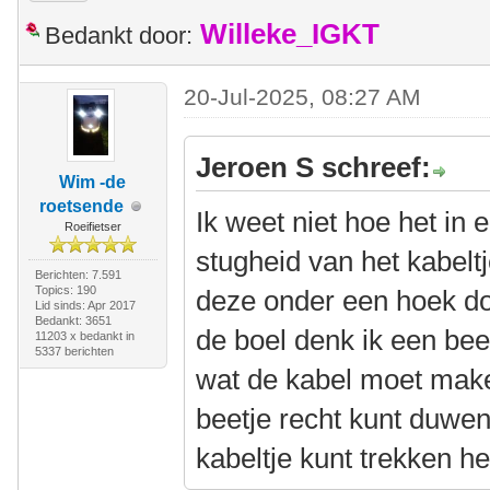
Willeke_IGKT
Bedankt door:
20-Jul-2025, 08:27 AM
Jeroen S schreef:
Wim -de
roetsende
Ik weet niet hoe het in e
Roeifietser
stugheid van het kabeltj
Berichten: 7.591
Topics: 190
deze onder een hoek doo
Lid sinds: Apr 2017
Bedankt: 3651
de boel denk ik een bee
11203 x bedankt in
5337 berichten
wat de kabel moet make
beetje recht kunt duwen
kabeltje kunt trekken he