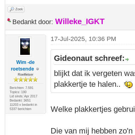
Zoek
Willeke_IGKT
Bedankt door:
17-Jul-2025, 10:36 PM
Gideonaut schreef:
Wim -de
roetsende
blijkt dat ik vergeten w
Roeifietser
plakkertje te halen..
Berichten: 7.591
Topics: 190
Lid sinds: Apr 2017
Bedankt: 3651
11203 x bedankt in
Welke plakkertjes gebrui
5337 berichten
Die van mij hebben zo'n 