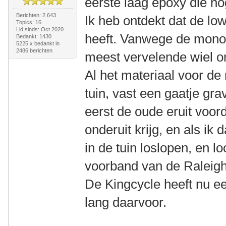
eerste laag epoxy die n
Berichten: 2.643
Ik heb ontdekt dat de lo
Topics: 16
Lid sinds: Oct 2020
heeft. Vanwege de monov
Bedankt: 1430
5225 x bedankt in
2486 berichten
meest vervelende wiel om
Al het materiaal voor de 
tuin, vast een gaatje gr
eerst de oude eruit voord
onderuit krijg, en als ik
in de tuin loslopen, en l
voorband van de Raleigh 
De Kingcycle heeft nu een
lang daarvoor.