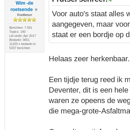
Wim -de
roetsende
Voor auto's staat alles
Roeifietser
aangegeven, maar voor 
Berichten: 7.591
Topics: 190
staat er een bordje op d
Lid sinds: Apr 2017
Bedankt: 3651
11203 x bedankt in
5337 berichten
Helaas zeer herkenbaar.
Een tijdje terug reed ik 
Deventer, dit is een hel
waren ze opeens de weg 
die mega-grote-Asfaltma