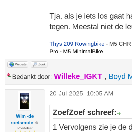
Tja, als je iets los gaat h
tegen. Meestal niet de l
Thys 209 Rowingbike
- M5 CHR
Pro - M5 MinimalBike
Website
Zoek
Willeke_IGKT
,
Boyd 
Bedankt door:
20-Jul-2025, 10:05 AM
ZoefZoef schreef:
Wim -de
roetsende
1 Vervolgens zie je de 
Roeifietser