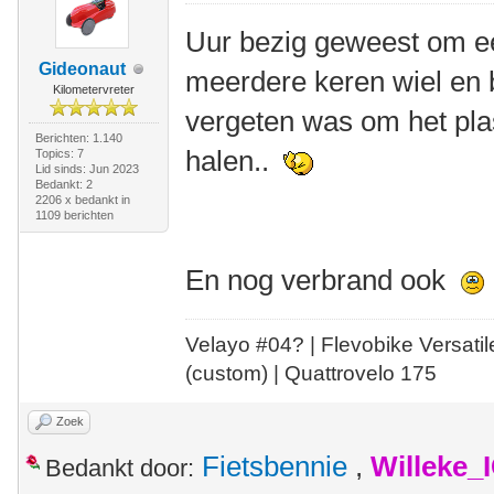
Uur bezig geweest om ee
Gideonaut
meerdere keren wiel en ba
Kilometervreter
vergeten was om het plas
Berichten: 1.140
halen..
Topics: 7
Lid sinds: Jun 2023
Bedankt: 2
2206 x bedankt in
1109 berichten
En nog verbrand ook
Velayo #
0
4?
| Flevobike Versati
(custom) | Quattrovelo 175
Zoek
Fietsbennie
,
Willeke_
Bedankt door: