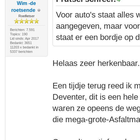
Wim -de
roetsende
Voor auto's staat alles
Roeifietser
aangegeven, maar voor 
Berichten: 7.591
Topics: 190
staat er een bordje op d
Lid sinds: Apr 2017
Bedankt: 3651
11203 x bedankt in
5337 berichten
Helaas zeer herkenbaar.
Een tijdje terug reed ik 
Deventer, dit is een hel
waren ze opeens de weg 
die mega-grote-Asfaltma