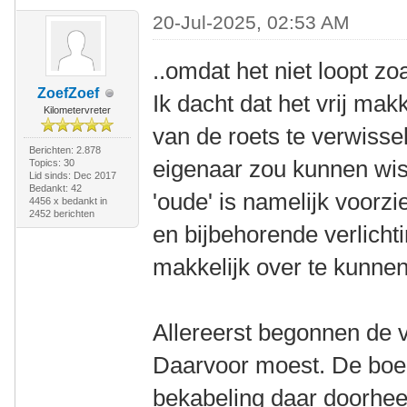
20-Jul-2025, 02:53 AM
..omdat het niet loopt zo
ZoefZoef
Ik dacht dat het vrij ma
Kilometervreter
van de roets te verwisse
Berichten: 2.878
eigenaar zou kunnen wi
Topics: 30
Lid sinds: Dec 2017
Bedankt: 42
'oude' is namelijk voo
4456 x bedankt in
2452 berichten
en bijbehorende verlicht
makkelijk over te kunnen
Allereerst begonnen de v
Daarvoor moest. De boeg
bekabeling daar doorhee