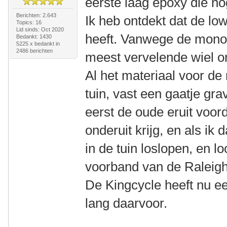
eerste laag epoxy die n
Berichten: 2.643
Ik heb ontdekt dat de lo
Topics: 16
Lid sinds: Oct 2020
heeft. Vanwege de monov
Bedankt: 1430
5225 x bedankt in
2486 berichten
meest vervelende wiel om
Al het materiaal voor de 
tuin, vast een gaatje gr
eerst de oude eruit voord
onderuit krijg, en als ik
in de tuin loslopen, en l
voorband van de Raleigh 
De Kingcycle heeft nu een
lang daarvoor.