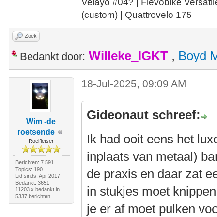
Velayo #
0
4?
| Flevobike Versati
(custom) | Quattrovelo 175
Zoek
Willeke_IGKT
,
Boyd 
Bedankt door:
18-Jul-2025, 09:09 AM
Gideonaut schreef:
Wim -de
roetsende
Ik had ooit eens het lux
Roeifietser
inplaats van metaal) ba
Berichten: 7.591
Topics: 190
de praxis en daar zat ee
Lid sinds: Apr 2017
Bedankt: 3651
in stukjes moet knippen,
11203 x bedankt in
5337 berichten
je er af moet pulken voo