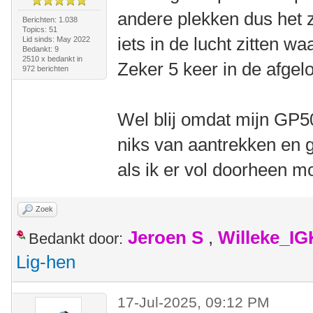
andere plekken dus het za
Berichten: 1.038
Topics: 51
iets in de lucht zitten w
Lid sinds: May 2022
Bedankt: 9
2510 x bedankt in
Zeker 5 keer in de afge
972 berichten
Wel blij omdat mijn GP50
niks van aantrekken en g
als ik er vol doorheen m
Zoek
Jeroen S
,
Willeke_I
Bedankt door:
Lig-hen
17-Jul-2025, 09:12 PM