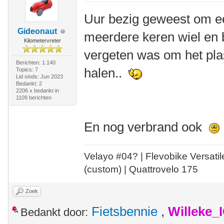
Uur bezig geweest om ee
Gideonaut
meerdere keren wiel en ba
Kilometervreter
vergeten was om het plas
Berichten: 1.140
halen..
Topics: 7
Lid sinds: Jun 2023
Bedankt: 2
2206 x bedankt in
1109 berichten
En nog verbrand ook
Velayo #
0
4?
| Flevobike Versati
(custom) | Quattrovelo 175
Zoek
Fietsbennie
,
Willeke_
Bedankt door: