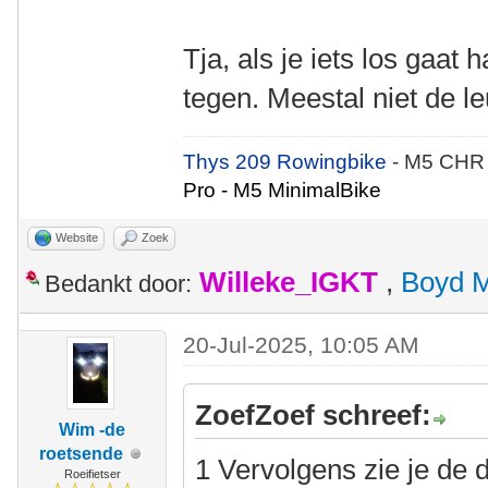
Tja, als je iets los gaat h
tegen. Meestal niet de l
Thys 209 Rowingbike
- M5 CHR
Pro - M5 MinimalBike
Website
Zoek
Willeke_IGKT
,
Boyd 
Bedankt door:
20-Jul-2025, 10:05 AM
ZoefZoef schreef:
Wim -de
roetsende
1 Vervolgens zie je de 
Roeifietser