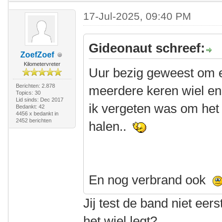
17-Jul-2025, 09:40 PM
Gideonaut schreef:
ZoefZoef
Kilometervreter
Uur bezig geweest om e
Berichten: 2.878
meerdere keren wiel en b
Topics: 30
Lid sinds: Dec 2017
ik vergeten was om het p
Bedankt: 42
4456 x bedankt in
2452 berichten
halen..
En nog verbrand ook
Jij test de band niet eer
het wiel legt?