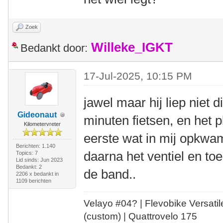
Zoek
Willeke_IGKT
Bedankt door:
17-Jul-2025, 10:15 PM
jawel maar hij liep niet 
Gideonaut
minuten fietsen, en het 
Kilometervreter
eerste wat in mij opkwam
Berichten: 1.140
daarna het ventiel en toe
Topics: 7
Lid sinds: Jun 2023
Bedankt: 2
de band..
2206 x bedankt in
1109 berichten
Velayo #
0
4?
| Flevobike Versati
(custom) | Quattrovelo 175