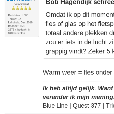
Bob Hagendijk schree
Velomobilist
Omdat ik op dit moment 
Berichten: 1.308
Topics: 92
fles of glas op het fie
Lid sinds: Dec 2018
Bedankt: 158
2375 x bedankt in
totaal andere plekken du
848 berichten
zou er iets in de lucht 
grappig vindt? Zeker 5 
Warm weer = fles onder 
Ik heb altijd gelijk. Want
verander ik mijn mening
Blue Line
| Quest 377 | Tri