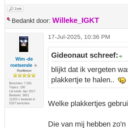
Zoek
Willeke_IGKT
Bedankt door:
17-Jul-2025, 10:36 PM
Gideonaut schreef:
Wim -de
roetsende
blijkt dat ik vergeten w
Roeifietser
plakkertje te halen..
Berichten: 7.591
Topics: 190
Lid sinds: Apr 2017
Bedankt: 3651
11203 x bedankt in
Welke plakkertjes gebrui
5337 berichten
Die van mij hebben zo'n 