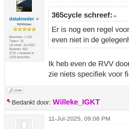
365cycle schreef:
datakneder
WAWelaar
Er is nog een regel voo
Berichten: 1.310
even niet in de gelegen
Topics: 32
Lid sinds: Jul 2021
Bedankt: 852
2731 x bedankt in
1233 berichten
Ik heb even de RVV doorz
zie niets specifiek voor f
Zoek
Willeke_IGKT
Bedankt door:
11-Jul-2025, 09:08 PM