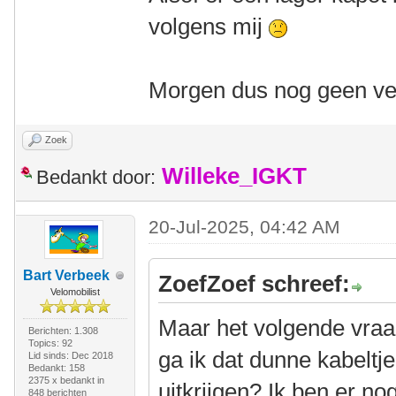
volgens mij
Morgen dus nog geen ver
Zoek
Willeke_IGKT
Bedankt door:
20-Jul-2025, 04:42 AM
Bart Verbeek
ZoefZoef schreef:
Velomobilist
Maar het volgende vraa
Berichten: 1.308
Topics: 92
ga ik dat dunne kabeltj
Lid sinds: Dec 2018
Bedankt: 158
2375 x bedankt in
uitkrijgen? Ik ben er nog
848 berichten