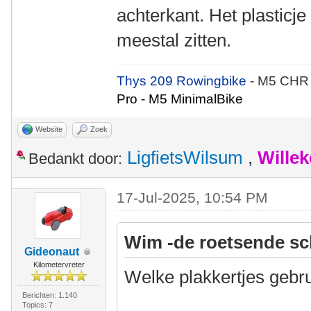
achterkant. Het plasticje
meestal zitten.
Thys 209 Rowingbike
- M5 CHR
Pro - M5 MinimalBike
Website
Zoek
LigfietsWilsum
,
Wille
Bedankt door:
17-Jul-2025, 10:54 PM
Wim -de roetsende sc
Gideonaut
Kilometervreter
Welke plakkertjes gebru
Berichten: 1.140
Topics: 7