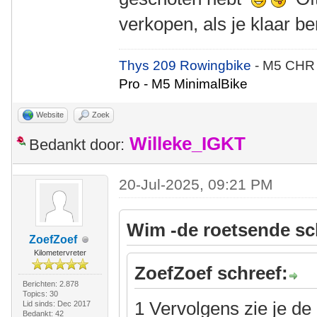
verkopen, als je klaar 
Thys 209 Rowingbike
- M5 CHR
Pro - M5 MinimalBike
Website
Zoek
Willeke_IGKT
Bedankt door:
20-Jul-2025, 09:21 PM
Wim -de roetsende sc
ZoefZoef
Kilometervreter
ZoefZoef schreef:
Berichten: 2.878
Topics: 30
1 Vervolgens zie je de
Lid sinds: Dec 2017
Bedankt: 42