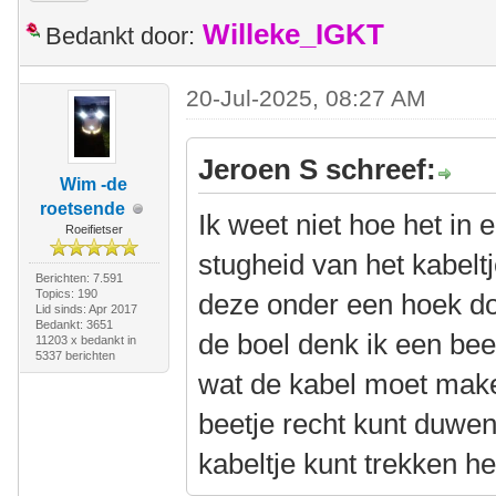
Willeke_IGKT
Bedankt door:
20-Jul-2025, 08:27 AM
Jeroen S schreef:
Wim -de
roetsende
Ik weet niet hoe het in e
Roeifietser
stugheid van het kabeltj
Berichten: 7.591
Topics: 190
deze onder een hoek doo
Lid sinds: Apr 2017
Bedankt: 3651
de boel denk ik een bee
11203 x bedankt in
5337 berichten
wat de kabel moet make
beetje recht kunt duwen
kabeltje kunt trekken he