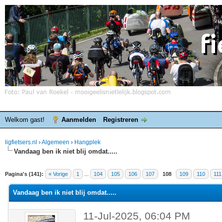
Welkom gast!
Aanmelden
Registreren
ligfietsers.nl
›
Algemeen
›
Hangplek
Vandaag ben ik niet blij omdat.....
elde waardering is 4.4
Pagina's (141):
« Vorige
1
...
104
105
106
107
108
109
110
111
Vandaag ben ik niet blij omdat.....
11-Jul-2025, 06:04 PM