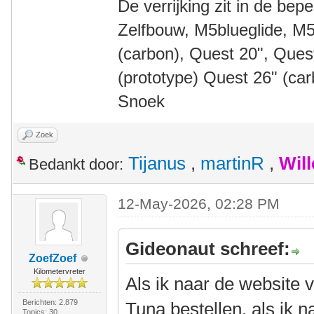
De verrijking zit in de bep
Zelfbouw, M5blueglide, M5
(carbon), Quest 20", Que
(prototype) Quest 26" (ca
Snoek
Zoek
Tijanus
,
martinR
,
Wil
Bedankt door:
12-May-2026, 02:28 PM
Gideonaut schreef:
ZoefZoef
Kilometervreter
Als ik naar de website 
Berichten: 2.879
Tuna bestellen, als ik 
Topics: 30