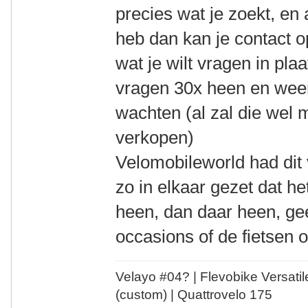
precies wat je zoekt, en
heb dan kan je contact 
wat je wilt vragen in pl
vragen 30x heen en weer.
wachten (al zal die wel m
verkopen)
Velomobileworld had dit 
zo in elkaar gezet dat he
heen, dan daar heen, gee
occasions of de fietsen 
Velayo #
0
4?
| Flevobike Versati
(custom) | Quattrovelo 175