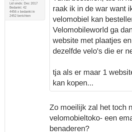
Lid sinds: Dec 2017
raak ik in de war want i
Bedankt: 42
4456 x bedankt in
2452 berichten
velomobiel kan bestellen
Velomobileworld ga dan 
website met plaatjes en
dezelfde velo's die er ne
tja als er maar 1 website
kan kopen...
Zo moeilijk zal het toch 
velomobieltoko- een email
benaderen?