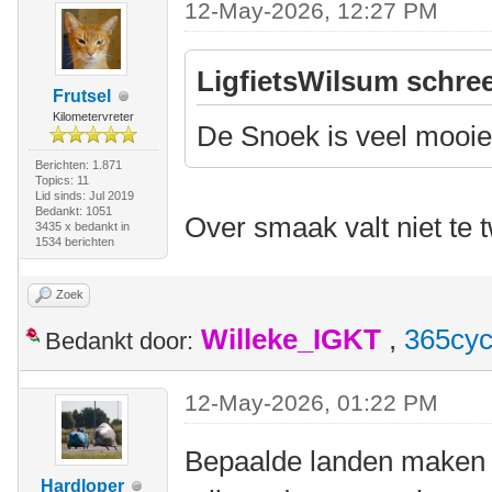
12-May-2026, 12:27 PM
LigfietsWilsum schree
Frutsel
Kilometervreter
De Snoek is veel mooie
Berichten: 1.871
Topics: 11
Lid sinds: Jul 2019
Bedankt: 1051
Over smaak valt niet te t
3435 x bedankt in
1534 berichten
Zoek
Willeke_IGKT
,
365cyc
Bedankt door:
12-May-2026, 01:22 PM
Bepaalde landen maken d
Hardloper