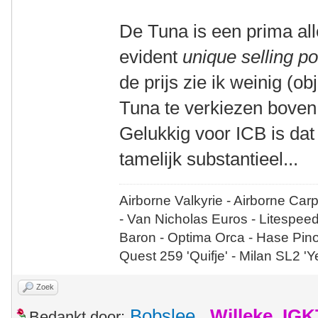
De Tuna is een prima al
evident
unique selling po
de prijs zie ik weinig (
Tuna te verkiezen boven
Gelukkig voor ICB is dat 
tamelijk substantieel...
Airborne Valkyrie - Airborne Car
- Van Nicholas Euros - Litespee
Baron - Optima Orca - Hase Pin
Quest 259 'Quifje' - Milan SL2 '
Zoek
Bobslee
,
Willeke_IGK
Bedankt door: