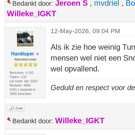
Jeroen S
,
mvdriel
,
Bo
Bedankt door:
Willeke_IGKT
12-May-2026, 09:04 PM
Als ik zie hoe weinig Tu
Hardloper
mensen wel niet een Snoe
Kilometervreter
wel opvallend.
Berichten: 4.192
Topics: 132
Lid sinds: Apr 2023
Bedankt: 4665
Geduld en respect voor d
5491 x bedankt in
3565 berichten
Zoek
Willeke_IGKT
Bedankt door: