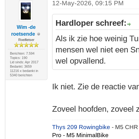
12-May-2026, 09:15 PM
Hardloper schreef:
Wim -de
roetsende
Als ik zie hoe weinig T
Roeifietser
mensen wel niet een Sno
Berichten: 7.594
Topics: 190
wel opvallend.
Lid sinds: Apr 2017
Bedankt: 3659
11216 x bedankt in
5340 berichten
Ik niet. Zie de reactie v
Zoveel hoofden, zoveel 
Thys 209 Rowingbike
- M5 CHR
Pro - M5 MinimalBike