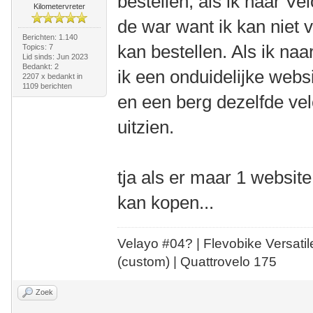
bestellen, als ik naar Ve
Kilometervreter
de war want ik kan niet 
Berichten: 1.140
kan bestellen. Als ik na
Topics: 7
Lid sinds: Jun 2023
Bedankt: 2
ik een onduidelijke websi
2207 x bedankt in
1109 berichten
en een berg dezelfde velo
uitzien.
tja als er maar 1 website 
kan kopen...
Velayo #
0
4?
| Flevobike Versati
(custom) | Quattrovelo 175
Zoek