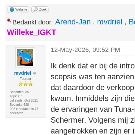
Website
Zoek
Arend-Jan
,
mvdriel
,
B
Bedankt door:
Willeke_IGKT
12-May-2026, 09:52 PM
Ik denk dat er bij de int
mvdriel
scepsis was ten aanzien
Toerder
dat daardoor de verkoop
Berichten: 85
kwam. Inmiddels zijn die
Topics: 1
Lid sinds: Oct 2021
Bedankt: 620
de ervaringen van Tuna-
202 x bedankt in 77
berichten
Schermer. Volgens mij z
aangetrokken en zijn er 