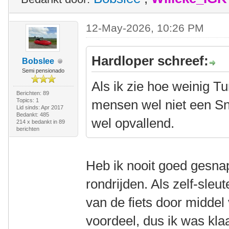
12-May-2026, 10:26 PM
Hardloper schreef:
Bobslee
Semi pensionado
Als ik zie hoe weinig T
Berichten: 89
Topics: 1
mensen wel niet een Sno
Lid sinds: Apr 2017
Bedankt: 485
wel opvallend.
214 x bedankt in 89
berichten
Heb ik nooit goed gesnap
rondrijden. Als zelf-sleut
van de fiets door middel
voordeel, dus ik was kl