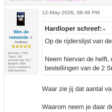
12-May-2026, 08:48 PM
Hardloper schreef:
Wim -de
roetsende
Op de rijderslijst van 
Roeifietser
Berichten: 7.594
Topics: 190
Neem hiervan de helft, 
Lid sinds: Apr 2017
Bedankt: 3659
bestellingen van de 2 
11216 x bedankt in
5340 berichten
Waar zie jij dat aantal 
Waarom neem je daar de