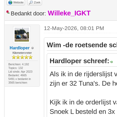
Website
Zoek
Willeke_IGKT
Bedankt door:
12-May-2026, 08:01 PM
Wim -de roetsende sc
Hardloper
Kilometervreter
Hardloper schreef:
Berichten: 4.192
Topics: 132
Lid sinds: Apr 2023
Als ik in de rijderslijs
Bedankt: 4665
5491 x bedankt in
zijn er 32 Tuna's. De he
3565 berichten
Kijk ik in de orderlijst
Snoek L besteld en 3x