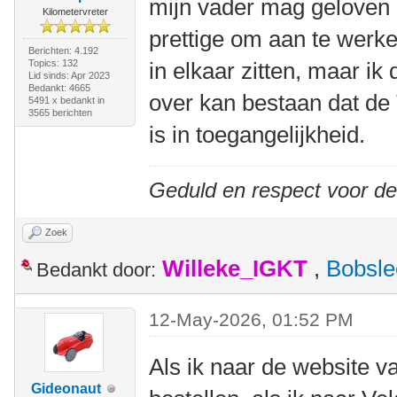
mijn vader mag geloven zi
Kilometervreter
prettige om aan te werke
Berichten: 4.192
Topics: 132
in elkaar zitten, maar ik
Lid sinds: Apr 2023
Bedankt: 4665
over kan bestaan dat de 
5491 x bedankt in
3565 berichten
is in toegangelijkheid.
Geduld en respect voor d
Zoek
Willeke_IGKT
,
Bobsle
Bedankt door:
12-May-2026, 01:52 PM
Als ik naar de website 
Gideonaut