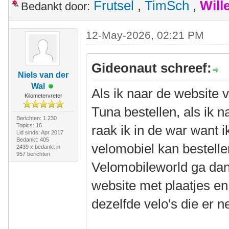
Frutsel
,
TimSch
,
Will
Bedankt door:
12-May-2026, 02:21 PM
Gideonaut schreef:
Niels van der
Wal
Als ik naar de website 
Kilometervreter
Tuna bestellen, als ik 
Berichten: 1.230
Topics: 16
raak ik in de war want i
Lid sinds: Apr 2017
Bedankt: 405
velomobiel kan bestellen
2439 x bedankt in
957 berichten
Velomobileworld ga dan 
website met plaatjes en
dezelfde velo's die er ne