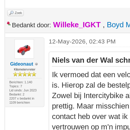
Zoek
Willeke_IGKT
,
Boyd 
Bedankt door:
12-May-2026, 02:43 PM
Niels van der Wal sch
Gideonaut
Kilometervreter
Ik vermoed dat een vel
Berichten: 1.140
is. Hierop zal de bestel
Topics: 7
Lid sinds: Jun 2023
Zowel bij Intercitybike 
Bedankt: 2
2207 x bedankt in
1109 berichten
prettig. Maar misschien 
contact heb over wat i
vertrouwen op m'n impu