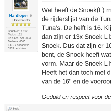
Wat heeft de Snoek(L) me
Hardloper
de rijderslijst van de Tun
Kilometervreter
Tuna's. De helft is 16. Ki
Berichten: 4.192
Topics: 132
dan zijn er 13x Snoek L
Lid sinds: Apr 2023
Bedankt: 4665
Snoek. Dus dat zijn er 16.
5491 x bedankt in
3565 berichten
bent, de Snoek heeft wat
vorm. Maar de Snoek L h
Heeft het dan toch met d
van de 16" en de vooroo
Geduld en respect voor d
Zoek