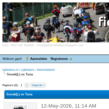
Welkom gast!
Aanmelden
Registreren
ligfietsers.nl
›
Ligfietsers
›
Velomobielen
Snoek(L) vs Tuna
elde waardering is 0
Pagina's (2):
1
2
Volgende »
Snoek(L) vs Tuna
12-May-2026, 11:14 AM