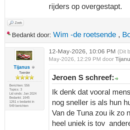
rijders op overgestapt.
Zoek
Wim -de roetsende
,
Bo
Bedankt door:
12-May-2026, 10:06 PM
(Dit 
May-2026, 12:29 PM door
Tijan
Tijanus
Toerder
Jeroen S schreef:
Berichten: 556
Topics: 3
Ik denk dat vooral men
Lid sinds: Jan 2024
Bedankt: 1645
nog sneller is als hun 
1261 x bedankt in
549 berichten
Van de Tuna zou ik zo n
heel uniek is tov andere