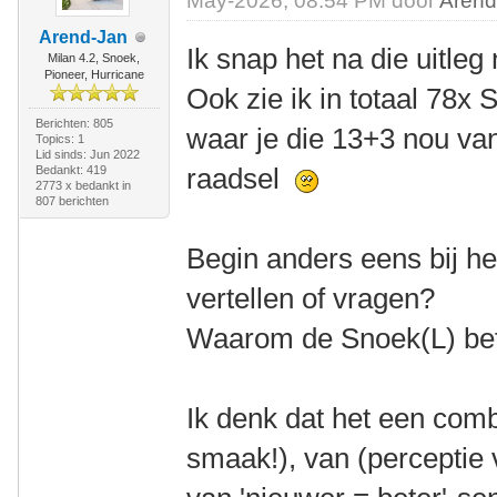
May-2026, 08:54 PM door
Arend
Arend-Jan
Ik snap het na die uitleg
Milan 4.2, Snoek,
Pioneer, Hurricane
Ook zie ik in totaal 78x
Berichten: 805
waar je die 13+3 nou van
Topics: 1
Lid sinds: Jun 2022
raadsel
Bedankt: 419
2773 x bedankt in
807 berichten
Begin anders eens bij he
vertellen of vragen?
Waarom de Snoek(L) bet
Ik denk dat het een comb
smaak!), van (perceptie v