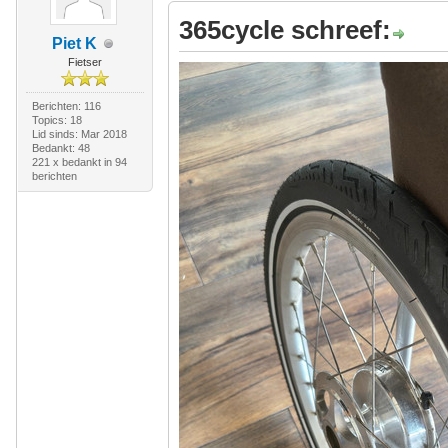
365cycle schreef:
Piet K
Fietser
Berichten: 116
Topics: 18
Lid sinds: Mar 2018
Bedankt: 48
221 x bedankt in 94
berichten