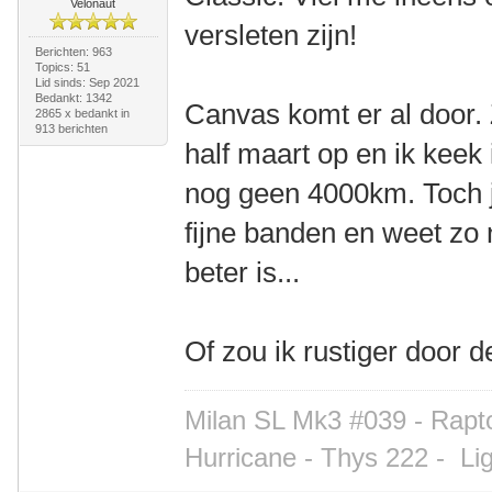
Velonaut
versleten zijn!
Berichten: 963
Topics: 51
Lid sinds: Sep 2021
Bedankt: 1342
Canvas komt er al door.
2865 x bedankt in
913 berichten
half maart op en ik keek
nog geen 4000km. Toch j
fijne banden en weet zo n
beter is...
Of zou ik rustiger door
Milan SL Mk3 #039 - Rapto
Hurricane - Thys 222 -
Li