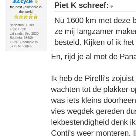
365cycle
Piet K schreef:
the best velomobile in
the world
Nu 1600 km met deze ba
Berichten: 7.190
ze mij langzamer maken
Topics: 131
Lid sinds: Sep 2020
Bedankt: 15609
besteld. Kijken of ik het
12297 x bedankt in
5771 berichten
En, rijd je al met de Pa
Ik heb de Pirelli's zojui
wachten tot de plakker op
was iets kleins doorhee
vies wegdek gereden dus
lekbestendigheid denk ik
Conti's weer monteren. Ik