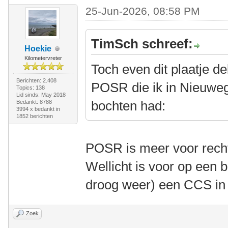
25-Jun-2026, 08:58 PM
TimSch schreef:
Hoekie
Kilometervreter
Toch even dit plaatje d
Berichten: 2.408
POSR die ik in Nieuweg
Topics: 138
Lid sinds: May 2018
bochten had:
Bedankt: 8788
3994 x bedankt in
1852 berichten
POSR is meer voor rech
Wellicht is voor op een 
droog weer) een CCS in 
Zoek