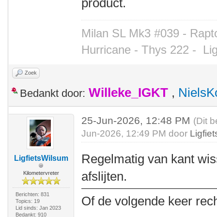
product.
Milan SL Mk3 #039 - Rapto
Hurricane - Thys 222 -
Li
Zoek
Willeke_IGKT
,
NielsK
Bedankt door:
25-Jun-2026, 12:48 PM
(Dit b
Jun-2026, 12:49 PM door
Ligfie
Regelmatig van kant wiss
LigfietsWilsum
afslijten.
Kilometervreter
Berichten: 831
Of de volgende keer rec
Topics: 19
Lid sinds: Jan 2023
Bedankt: 910