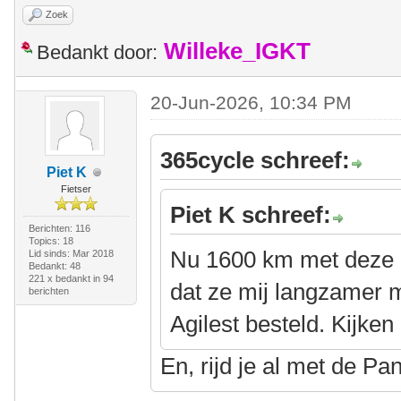
Zoek
Willeke_IGKT
Bedankt door:
20-Jun-2026, 10:34 PM
365cycle schreef:
Piet K
Fietser
Piet K schreef:
Berichten: 116
Topics: 18
Nu 1600 km met deze b
Lid sinds: Mar 2018
Bedankt: 48
221 x bedankt in 94
dat ze mij langzamer 
berichten
Agilest besteld. Kijken 
En, rijd je al met de P