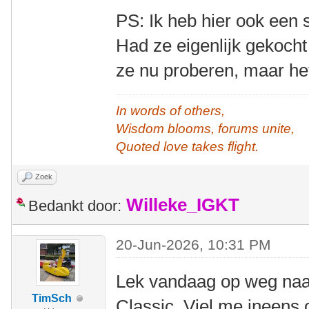
PS: Ik heb hier ook een s
Had ze eigenlijk gekoch
ze nu proberen, maar het
In words of others,
Wisdom blooms, forums unite,
Quoted love takes flight.
Zoek
Willeke_IGKT
Bedankt door:
20-Jun-2026, 10:31 PM
Lek vandaag op weg naa
TimSch
Classic. Viel me ineens