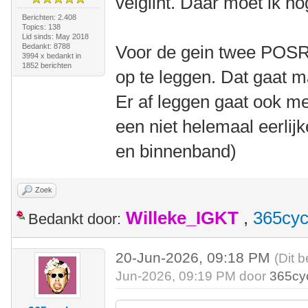
velglint. Daar moet ik no
Berichten: 2.408
Topics: 138
Lid sinds: May 2018
Bedankt: 8788
Voor de gein twee POSR
3994 x bedankt in
1852 berichten
op te leggen. Dat gaat m
Er af leggen gaat ook m
een niet helemaal eerlijk
en binnenband)
Zoek
Willeke_IGKT
,
365cyc
Bedankt door:
20-Jun-2026, 09:18 PM
(Dit b
Jun-2026, 09:19 PM door
365cy