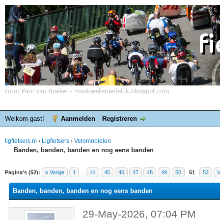
Welkom gast!
Aanmelden
Registreren
ligfietsers.nl
›
Ligfietsers
›
Velomobielen
Banden, banden, banden en nog eens banden
elde waardering is 3
Pagina's (52):
« Vorige
1
...
44
45
46
47
48
49
50
51
52
V
Banden, banden, banden en nog eens banden
29-May-2026, 07:04 PM