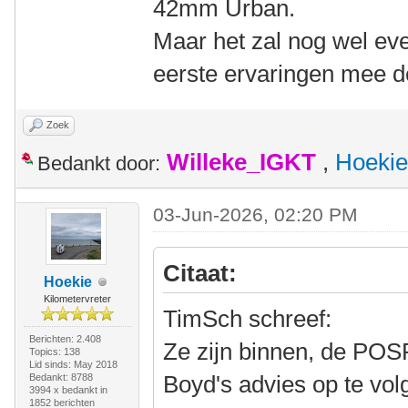
42mm Urban.
Maar het zal nog wel eve
eerste ervaringen mee dee
Zoek
Willeke_IGKT
,
Hoekie
Bedankt door:
03-Jun-2026, 02:20 PM
Citaat:
Hoekie
Kilometervreter
TimSch schreef:
Berichten: 2.408
Ze zijn binnen, de POS
Topics: 138
Lid sinds: May 2018
Boyd's advies op te vol
Bedankt: 8788
3994 x bedankt in
1852 berichten