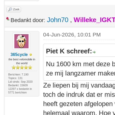
Zoek
John70
,
Willeke_IGK
Bedankt door:
04-Jun-2026, 10:01 PM
Piet K schreef:
365cycle
the best velomobile in
Nu 1600 km met deze ba
the world
ze mij langzamer make
Berichten: 7.190
Topics: 131
Lid sinds: Sep 2020
Ze liepen bij mij vandaa
Bedankt: 15609
12297 x bedankt in
toch de indruk dat er mi
5771 berichten
heeft gezeten afgelopen
helemaal waarom. Hoe vi