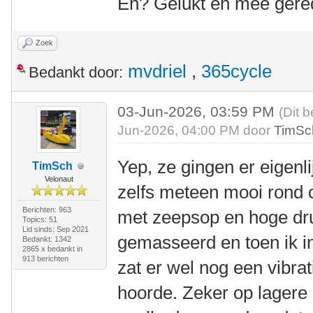
En? Gelukt en mee ger
Zoek
mvdriel
,
365cycle
Bedankt door:
03-Jun-2026, 03:59 PM
(Dit b
Jun-2026, 04:00 PM door
TimSc
Yep, ze gingen er eigenli
TimSch
Velonaut
zelfs meteen mooi rond o
Berichten: 963
met zeepsop en hoge dru
Topics: 51
Lid sinds: Sep 2021
gemasseerd en toen ik i
Bedankt: 1342
2865 x bedankt in
913 berichten
zat er wel nog een vibrati
hoorde. Zeker op lagere