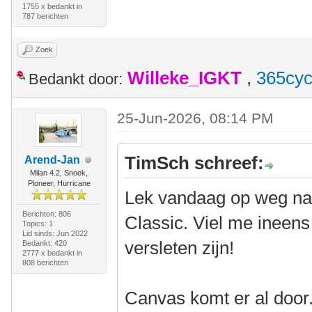
1755 x bedankt in
787 berichten
Zoek
Willeke_IGKT
,
365cyc
Bedankt door:
25-Jun-2026, 08:14 PM
TimSch schreef:
Arend-Jan
Milan 4.2, Snoek,
Pioneer, Hurricane
Lek vandaag op weg naa
Berichten: 806
Classic. Viel me ineen
Topics: 1
Lid sinds: Jun 2022
versleten zijn!
Bedankt: 420
2777 x bedankt in
808 berichten
Canvas komt er al door