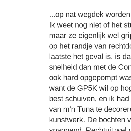
...op nat wegdek worden 
Ik weet nog niet of het 
maar ze eigenlijk wel gr
op het randje van rechtd
laatste het geval is, is d
snelheid dan met de Con
ook hard opgepompt was d
want de GP5K wil op ho
best schuiven, en ik ha
van m'n Tuna te decorer
kunstwerk. De bochten v
spannend. Rechtuit wel g