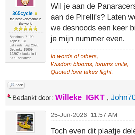
Wil je aan de Panaracer
365cycle
aan de Pirelli's? Laten 
the best velomobile in
the world
we desnoods een keer b
je mijn nummer even.
Berichten: 7.190
Topics: 131
Lid sinds: Sep 2020
Bedankt: 15609
12297 x bedankt in
In words of others,
5771 berichten
Wisdom blooms, forums unite,
Quoted love takes flight.
Zoek
Willeke_IGKT
,
John7
Bedankt door:
25-Jun-2026, 11:57 AM
Toch even dit plaatje de