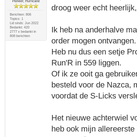
Pioneer, Hurricane
droog weer echt heerlijk,
Berichten: 806
Topics: 1
Lid sinds: Jun 2022
Ik heb na anderhalve maa
Bedankt: 420
2777 x bedankt in
808 berichten
order mogen ontvangen
Heb nu dus een setje Pr
Run'R in 559 liggen.
Of ik ze ooit ga gebruik
besteld voor de Nazca, m
voordat de S-Licks versle
Het nieuwe achterwiel voo
heb ook mijn allereerste