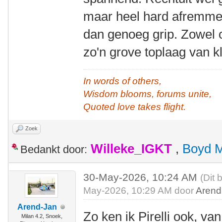
maar heel hard afremmen 
dan genoeg grip. Zowel o
zo'n grove toplaag van kl
In words of others,
Wisdom blooms, forums unite,
Quoted love takes flight.
Zoek
Willeke_IGKT
,
Boyd 
Bedankt door:
30-May-2026, 10:24 AM
(Dit 
May-2026, 10:29 AM door
Arend
Arend-Jan
Zo ken ik Pirelli ook, va
Milan 4.2, Snoek,