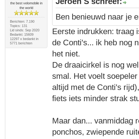
Jeroen S schreef:
the best velomobile in
the world
Ben benieuwd naar je er
Berichten: 7.190
Topics: 131
Eerste indrukken: traag is
Lid sinds: Sep 2020
Bedankt: 15609
12297 x bedankt in
de Conti's... ik heb nog
5771 berichten
het niet.
De draaicirkel is nog wel 
smal. Het voelt soepeler
altijd met de Conti's rij
fiets iets minder strak st
Maar dan... vanmiddag re
ponchos, zwiepende ruit