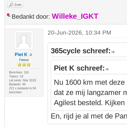
Zoek
Willeke_IGKT
Bedankt door:
20-Jun-2026, 10:34 PM
365cycle schreef:
Piet K
Fietser
Piet K schreef:
Berichten: 116
Topics: 18
Nu 1600 km met deze b
Lid sinds: Mar 2018
Bedankt: 46
221 x bedankt in 94
dat ze mij langzamer 
berichten
Agilest besteld. Kijken 
En, rijd je al met de P