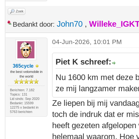
Zoek
John70
,
Willeke_IGK
Bedankt door:
04-Jun-2026, 10:01 PM
Piet K schreef:
365cycle
the best velomobile in
Nu 1600 km met deze ba
the world
ze mij langzamer make
Berichten: 7.182
Topics: 131
Lid sinds: Sep 2020
Ze liepen bij mij vandaa
Bedankt: 15599
12275 x bedankt in
toch de indruk dat er mi
5763 berichten
heeft gezeten afgelopen
helemaal waarom. Hoe vi