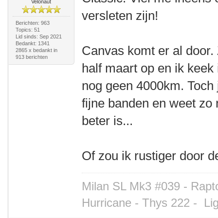
Velonaut
versleten zijn!
Berichten: 963
Topics: 51
Lid sinds: Sep 2021
Bedankt: 1341
Canvas komt er al door.
2865 x bedankt in
913 berichten
half maart op en ik keek
nog geen 4000km. Toch j
fijne banden en weet zo n
beter is...
Of zou ik rustiger door
Milan SL Mk3 #039 - Rapto
Hurricane - Thys 222 -
Li