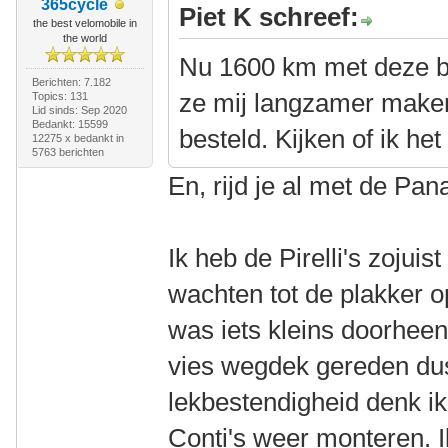
365cycle
Piet K schreef:
the best velomobile in
the world
Nu 1600 km met deze ba
Berichten: 7.182
ze mij langzamer maken
Topics: 131
Lid sinds: Sep 2020
Bedankt: 15599
besteld. Kijken of ik het
12275 x bedankt in
5763 berichten
En, rijd je al met de Pa
Ik heb de Pirelli's zojui
wachten tot de plakker op
was iets kleins doorhee
vies wegdek gereden dus
lekbestendigheid denk ik
Conti's weer monteren. Ik