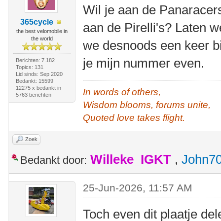
Wil je aan de Panaracer
365cycle
aan de Pirelli's? Laten 
the best velomobile in
the world
we desnoods een keer b
je mijn nummer even.
Berichten: 7.182
Topics: 131
Lid sinds: Sep 2020
Bedankt: 15599
12275 x bedankt in
In words of others,
5763 berichten
Wisdom blooms, forums unite,
Quoted love takes flight.
Zoek
Willeke_IGKT
,
John7
Bedankt door:
25-Jun-2026, 11:57 AM
Toch even dit plaatje de