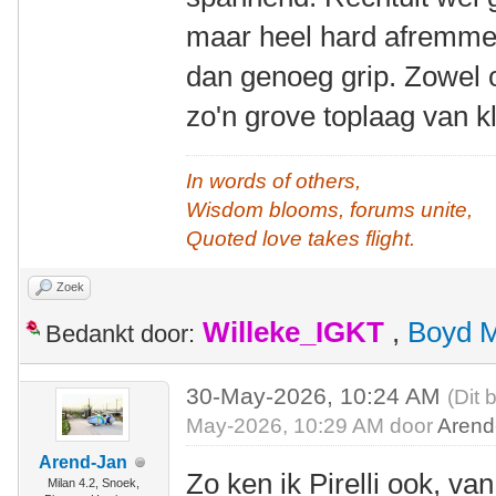
maar heel hard afremmen 
dan genoeg grip. Zowel o
zo'n grove toplaag van kl
In words of others,
Wisdom blooms, forums unite,
Quoted love takes flight.
Zoek
Willeke_IGKT
,
Boyd 
Bedankt door:
30-May-2026, 10:24 AM
(Dit 
May-2026, 10:29 AM door
Arend
Arend-Jan
Zo ken ik Pirelli ook, va
Milan 4.2, Snoek,