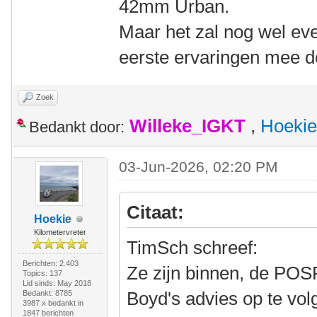
42mm Urban.
Maar het zal nog wel eve
eerste ervaringen mee dee
Zoek
Willeke_IGKT
,
Hoekie
Bedankt door:
03-Jun-2026, 02:20 PM
Citaat:
Hoekie
Kilometervreter
TimSch schreef:
Berichten: 2.403
Ze zijn binnen, de POS
Topics: 137
Lid sinds: May 2018
Boyd's advies op te vol
Bedankt: 8785
3987 x bedankt in
1847 berichten