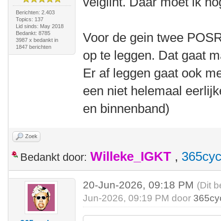
velglint. Daar moet ik no
Berichten: 2.403
Topics: 137
Lid sinds: May 2018
Bedankt: 8785
Voor de gein twee POSR
3987 x bedankt in
1847 berichten
op te leggen. Dat gaat m
Er af leggen gaat ook m
een niet helemaal eerlijk
en binnenband)
Zoek
Willeke_IGKT
,
365cyc
Bedankt door:
20-Jun-2026, 09:18 PM
(Dit b
Jun-2026, 09:19 PM door
365cy