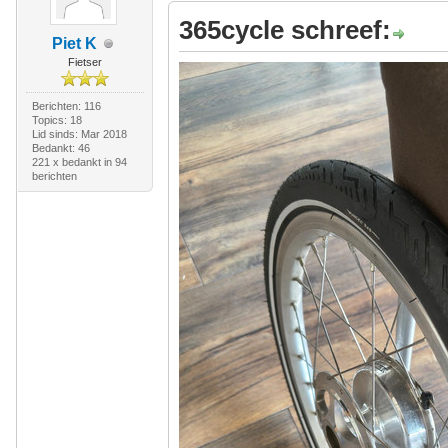
365cycle schreef:
Piet K
Fietser
Berichten: 116
Topics: 18
Lid sinds: Mar 2018
Bedankt: 46
221 x bedankt in 94
berichten