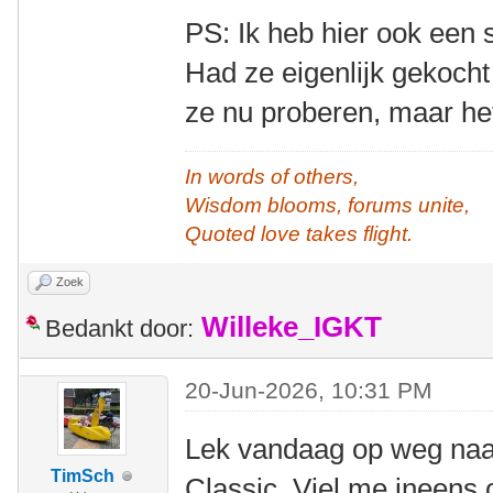
PS: Ik heb hier ook een s
Had ze eigenlijk gekoch
ze nu proberen, maar het
In words of others,
Wisdom blooms, forums unite,
Quoted love takes flight.
Zoek
Willeke_IGKT
Bedankt door:
20-Jun-2026, 10:31 PM
Lek vandaag op weg naa
TimSch
Classic. Viel me ineens