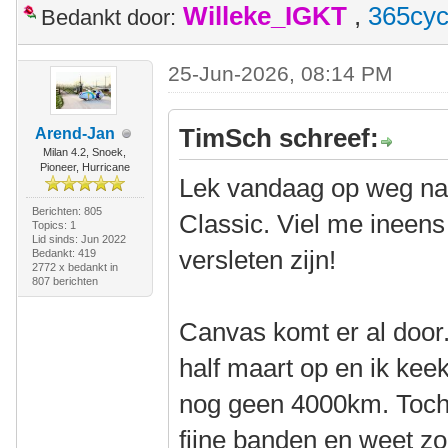
Willeke_IGKT
,
365cyc
Bedankt door:
25-Jun-2026, 08:14 PM
TimSch schreef:
Arend-Jan
Milan 4.2, Snoek,
Pioneer, Hurricane
Lek vandaag op weg naa
Berichten: 805
Classic. Viel me ineen
Topics: 1
Lid sinds: Jun 2022
versleten zijn!
Bedankt: 419
2772 x bedankt in
807 berichten
Canvas komt er al door
half maart op en ik kee
nog geen 4000km. Toch 
fijne banden en weet zo 