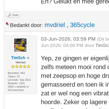
En? Gelukt en mee ger
Zoek
mvdriel
,
365cycle
Bedankt door:
03-Jun-2026, 03:59 PM
(Dit b
Jun-2026, 04:00 PM door
TimSc
Yep, ze gingen er eigenli
TimSch
Velonaut
zelfs meteen mooi rond o
Berichten: 963
met zeepsop en hoge dru
Topics: 51
Lid sinds: Sep 2021
gemasseerd en toen ik i
Bedankt: 1341
2865 x bedankt in
913 berichten
zat er wel nog een vibrati
hoorde. Zeker op lagere