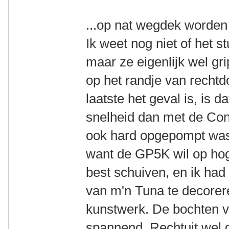
...op nat wegdek worden 
Ik weet nog niet of het 
maar ze eigenlijk wel gr
op het randje van rechtd
laatste het geval is, is d
snelheid dan met de Con
ook hard opgepompt was d
want de GP5K wil op ho
best schuiven, en ik ha
van m'n Tuna te decorer
kunstwerk. De bochten v
spannend. Rechtuit wel g