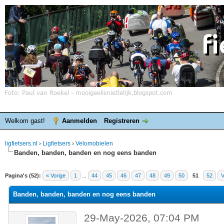
Welkom gast!
Aanmelden
Registreren
ligfietsers.nl
›
Ligfietsers
›
Velomobielen
Banden, banden, banden en nog eens banden
elde waardering is 3
Pagina's (52):
« Vorige
1
...
44
45
46
47
48
49
50
51
52
V
Banden, banden, banden en nog eens banden
29-May-2026, 07:04 PM