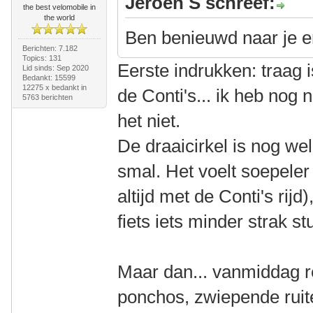
Jeroen S schreef:
the best velomobile in
the world
Ben benieuwd naar je er
Berichten: 7.182
Topics: 131
Eerste indrukken: traag is
Lid sinds: Sep 2020
Bedankt: 15599
12275 x bedankt in
de Conti's... ik heb nog
5763 berichten
het niet.
De draaicirkel is nog wel 
smal. Het voelt soepeler
altijd met de Conti's rij
fiets iets minder strak st
Maar dan... vanmiddag re
ponchos, zwiepende ruit