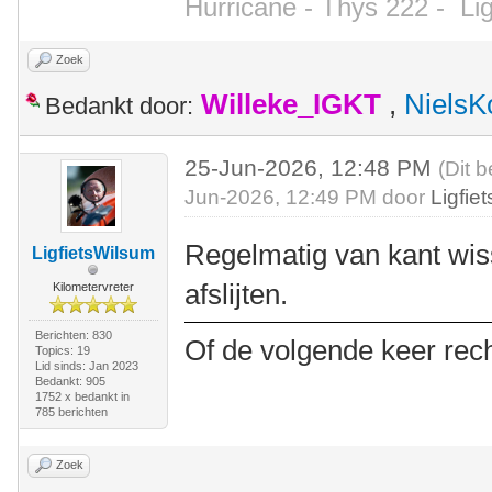
Hurricane - Thys 222 -
Li
Zoek
Willeke_IGKT
,
NielsK
Bedankt door:
25-Jun-2026, 12:48 PM
(Dit b
Jun-2026, 12:49 PM door
Ligfie
Regelmatig van kant wiss
LigfietsWilsum
afslijten.
Kilometervreter
Berichten: 830
Of de volgende keer rec
Topics: 19
Lid sinds: Jan 2023
Bedankt: 905
1752 x bedankt in
785 berichten
Zoek