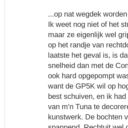
...op nat wegdek worden 
Ik weet nog niet of het 
maar ze eigenlijk wel gr
op het randje van rechtd
laatste het geval is, is d
snelheid dan met de Con
ook hard opgepompt was d
want de GP5K wil op ho
best schuiven, en ik ha
van m'n Tuna te decorer
kunstwerk. De bochten v
spannend. Rechtuit wel g