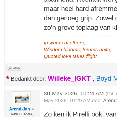
maar heel hard afremmen 
dan genoeg grip. Zowel o
zo'n grove toplaag van kl
In words of others,
Wisdom blooms, forums unite,
Quoted love takes flight.
Zoek
Willeke_IGKT
,
Boyd 
Bedankt door:
30-May-2026, 10:24 AM
(Dit 
May-2026, 10:29 AM door
Arend
Arend-Jan
Zo ken ik Pirelli ook, va
Milan 4.2, Snoek,