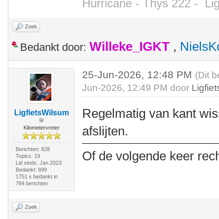
Hurricane - Thys 222 -
Li
Zoek
Willeke_IGKT
,
NielsK
Bedankt door:
25-Jun-2026, 12:48 PM
(Dit b
Jun-2026, 12:49 PM door
Ligfie
Regelmatig van kant wiss
LigfietsWilsum
afslijten.
Kilometervreter
Berichten: 828
Of de volgende keer rec
Topics: 19
Lid sinds: Jan 2023
Bedankt: 899
1751 x bedankt in
784 berichten
Zoek