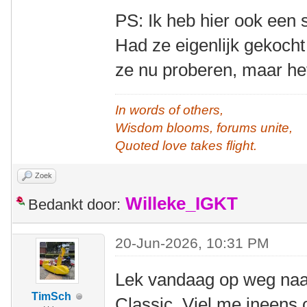
PS: Ik heb hier ook een s
Had ze eigenlijk gekoch
ze nu proberen, maar het
In words of others,
Wisdom blooms, forums unite,
Quoted love takes flight.
Zoek
Willeke_IGKT
Bedankt door:
20-Jun-2026, 10:31 PM
Lek vandaag op weg naa
TimSch
Classic. Viel me ineens