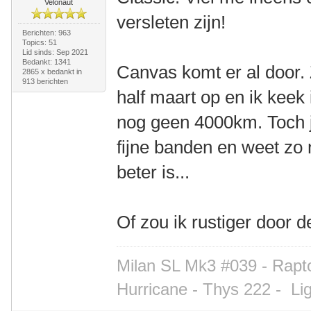
Velonaut
versleten zijn!
Berichten: 963
Topics: 51
Lid sinds: Sep 2021
Bedankt: 1341
Canvas komt er al door.
2865 x bedankt in
913 berichten
half maart op en ik keek
nog geen 4000km. Toch j
fijne banden en weet zo n
beter is...
Of zou ik rustiger door
Milan SL Mk3 #039 - Rapto
Hurricane - Thys 222 -
Li