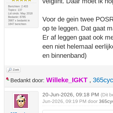
velglint. Daar moet ik no
Berichten: 2.403
Topics: 137
Lid sinds: May 2018
Bedankt: 8785
Voor de gein twee POSR
3987 x bedankt in
1847 berichten
op te leggen. Dat gaat m
Er af leggen gaat ook m
een niet helemaal eerlijk
en binnenband)
Zoek
Willeke_IGKT
,
365cyc
Bedankt door:
20-Jun-2026, 09:18 PM
(Dit b
Jun-2026, 09:19 PM door
365cy