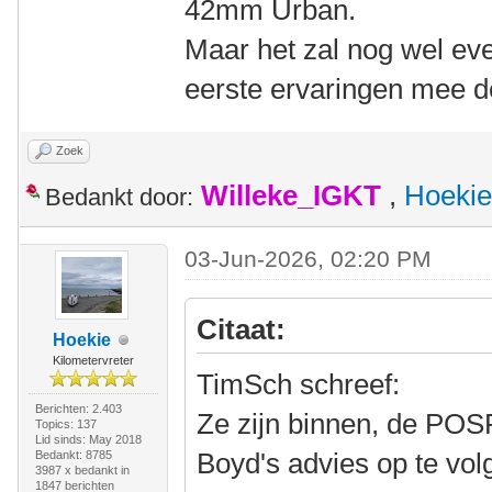
42mm Urban.
Maar het zal nog wel eve
eerste ervaringen mee dee
Zoek
Willeke_IGKT
,
Hoekie
Bedankt door:
03-Jun-2026, 02:20 PM
Citaat:
Hoekie
Kilometervreter
TimSch schreef:
Berichten: 2.403
Ze zijn binnen, de POS
Topics: 137
Lid sinds: May 2018
Boyd's advies op te vol
Bedankt: 8785
3987 x bedankt in
1847 berichten