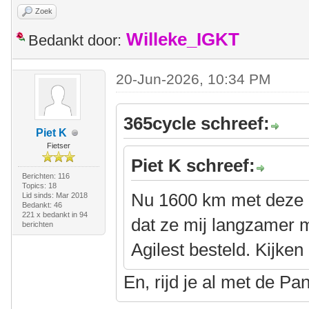
Zoek
Willeke_IGKT
Bedankt door:
20-Jun-2026, 10:34 PM
365cycle schreef:
Piet K
Fietser
Piet K schreef:
Berichten: 116
Topics: 18
Nu 1600 km met deze b
Lid sinds: Mar 2018
Bedankt: 46
221 x bedankt in 94
dat ze mij langzamer 
berichten
Agilest besteld. Kijken 
En, rijd je al met de P