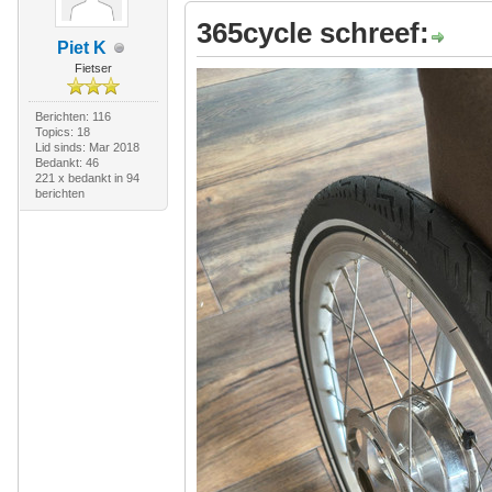
365cycle schreef:
Piet K
Fietser
Berichten: 116
Topics: 18
Lid sinds: Mar 2018
Bedankt: 46
221 x bedankt in 94
berichten