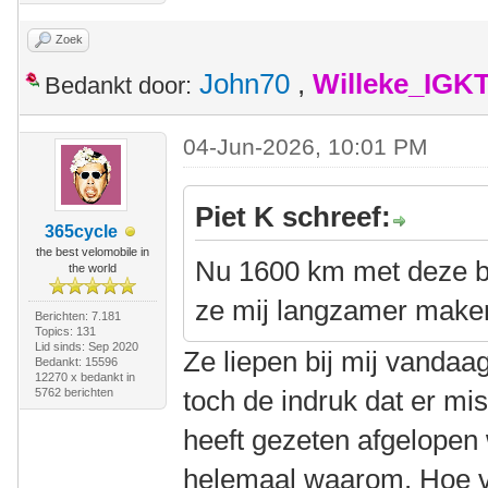
Zoek
John70
,
Willeke_IGK
Bedankt door:
04-Jun-2026, 10:01 PM
Piet K schreef:
365cycle
the best velomobile in
Nu 1600 km met deze ba
the world
ze mij langzamer make
Berichten: 7.181
Topics: 131
Lid sinds: Sep 2020
Ze liepen bij mij vandaa
Bedankt: 15596
12270 x bedankt in
toch de indruk dat er mi
5762 berichten
heeft gezeten afgelopen
helemaal waarom. Hoe vi