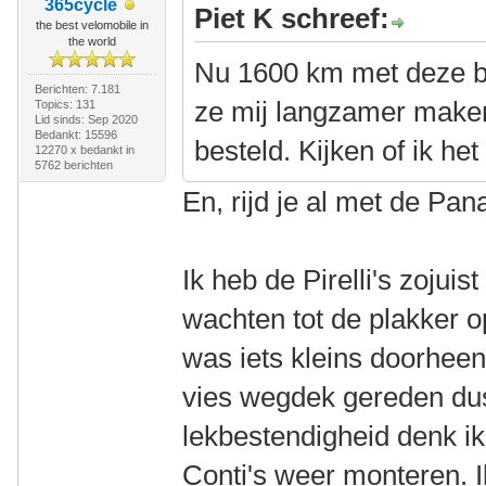
365cycle
Piet K schreef:
the best velomobile in
the world
Nu 1600 km met deze ba
Berichten: 7.181
ze mij langzamer maken
Topics: 131
Lid sinds: Sep 2020
Bedankt: 15596
besteld. Kijken of ik het
12270 x bedankt in
5762 berichten
En, rijd je al met de Pa
Ik heb de Pirelli's zojui
wachten tot de plakker op
was iets kleins doorhee
vies wegdek gereden dus
lekbestendigheid denk ik
Conti's weer monteren. Ik