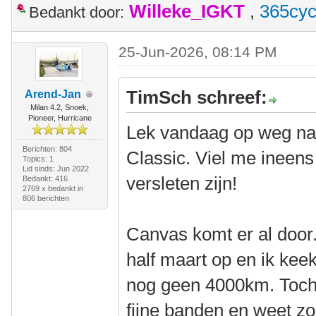
Willeke_IGKT
,
365cyc
Bedankt door:
25-Jun-2026, 08:14 PM
TimSch schreef:
Arend-Jan
Milan 4.2, Snoek,
Pioneer, Hurricane
Lek vandaag op weg naa
Berichten: 804
Classic. Viel me ineen
Topics: 1
Lid sinds: Jun 2022
versleten zijn!
Bedankt: 416
2769 x bedankt in
806 berichten
Canvas komt er al door
half maart op en ik kee
nog geen 4000km. Toch 
fijne banden en weet zo 