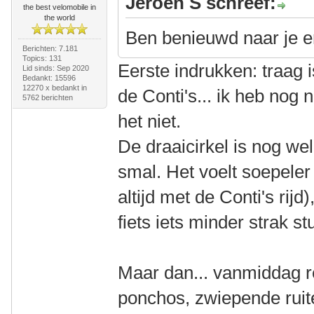
Jeroen S schreef:
the best velomobile in
the world
Ben benieuwd naar je er
Berichten: 7.181
Topics: 131
Eerste indrukken: traag is
Lid sinds: Sep 2020
Bedankt: 15596
12270 x bedankt in
de Conti's... ik heb nog
5762 berichten
het niet.
De draaicirkel is nog wel 
smal. Het voelt soepeler
altijd met de Conti's rij
fiets iets minder strak st
Maar dan... vanmiddag re
ponchos, zwiepende ruit