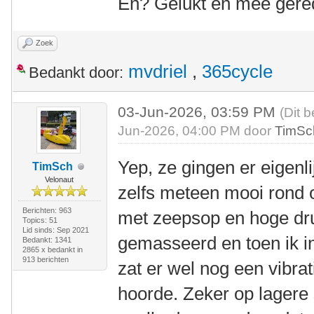
En? Gelukt en mee ger
Zoek
mvdriel
,
365cycle
Bedankt door:
03-Jun-2026, 03:59 PM
(Dit b
Jun-2026, 04:00 PM door
TimSc
Yep, ze gingen er eigenli
TimSch
Velonaut
zelfs meteen mooi rond o
Berichten: 963
met zeepsop en hoge dru
Topics: 51
Lid sinds: Sep 2021
gemasseerd en toen ik i
Bedankt: 1341
2865 x bedankt in
913 berichten
zat er wel nog een vibrati
hoorde. Zeker op lagere