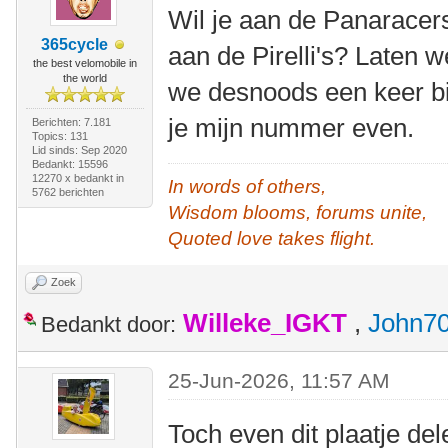
Wil je aan de Panaracer
365cycle
aan de Pirelli's? Laten 
the best velomobile in
the world
we desnoods een keer b
je mijn nummer even.
Berichten: 7.181
Topics: 131
Lid sinds: Sep 2020
Bedankt: 15596
12270 x bedankt in
In words of others,
5762 berichten
Wisdom blooms, forums unite,
Quoted love takes flight.
Zoek
Willeke_IGKT
,
John7
Bedankt door:
25-Jun-2026, 11:57 AM
Toch even dit plaatje de