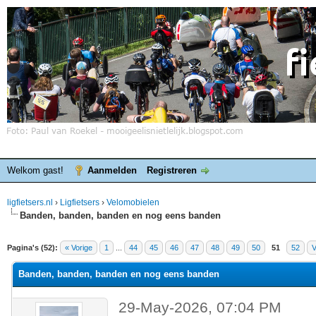
Welkom gast!
Aanmelden
Registreren
ligfietsers.nl
›
Ligfietsers
›
Velomobielen
Banden, banden, banden en nog eens banden
elde waardering is 3
Pagina's (52):
« Vorige
1
...
44
45
46
47
48
49
50
51
52
V
Banden, banden, banden en nog eens banden
29-May-2026, 07:04 PM