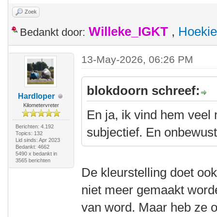
Zoek
Willeke_IGKT
,
Hoekie
Bedankt door:
13-May-2026, 06:26 PM
blokdoorn schreef:
Hardloper
Kilometervreter
En ja, ik vind hem veel
Berichten: 4.192
subjectief. En onbewus
Topics: 132
Lid sinds: Apr 2023
Bedankt: 4662
5490 x bedankt in
3565 berichten
De kleurstelling doet ook
niet meer gemaakt worde
van word. Maar heb ze o