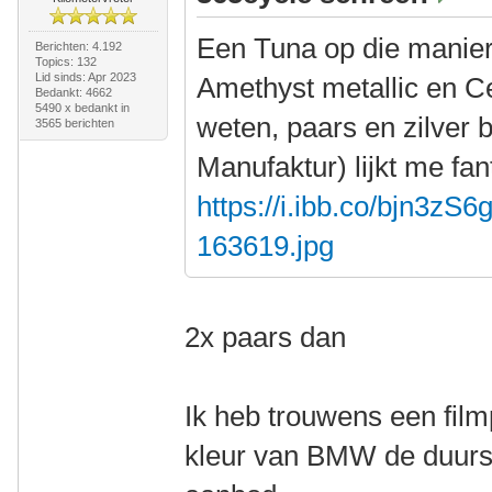
Een Tuna op die manier
Berichten: 4.192
Topics: 132
Lid sinds: Apr 2023
Amethyst metallic en Cen
Bedankt: 4662
5490 x bedankt in
weten, paars en zilver 
3565 berichten
Manufaktur) lijkt me fan
https://i.ibb.co/bjn3zS6
163619.jpg
2x paars dan
Ik heb trouwens een film
kleur van BMW de duurst