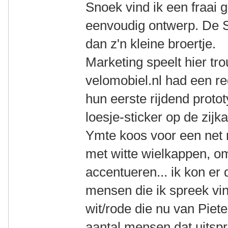
Snoek vind ik een fraai ge
eenvoudig ontwerp. De S
dan z'n kleine broertje.
Marketing speelt hier tro
velomobiel.nl had een r
hun eerste rijdend proto
loesje-sticker op de zijka
Ymte koos voor een net n
met witte wielkappen, om
accentueren... ik kon er
mensen die ik spreek vin
wit/rode die nu van Pieter
aantal mensen dat uitspra