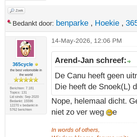
Zoek
benparke
,
Hoekie
,
36
Bedankt door:
14-May-2026, 12:06 PM
Arend-Jan schreef:
365cycle
the best velomobile in
De Canu heeft geen ui
the world
Die heeft de Snoek(L)
Berichten: 7.181
Topics: 131
Lid sinds: Sep 2020
Nope, helemaal dicht. Ge
Bedankt: 15596
12270 x bedankt in
niet zo ver weg
e
5762 berichten
In words of others,