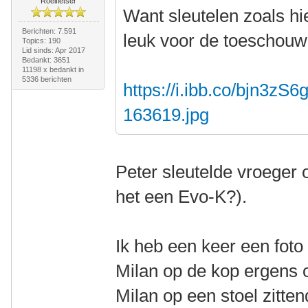
Roeifietser
Want sleutelen zoals hi
Berichten: 7.591
leuk voor de toeschou
Topics: 190
Lid sinds: Apr 2017
Bedankt: 3651
11198 x bedankt in
5336 berichten
https://i.ibb.co/bjn3zS6
163619.jpg
Peter sleutelde vroeger 
het een Evo-K?).
Ik heb een keer een foto
Milan op de kop ergens o
Milan op een stoel zitten