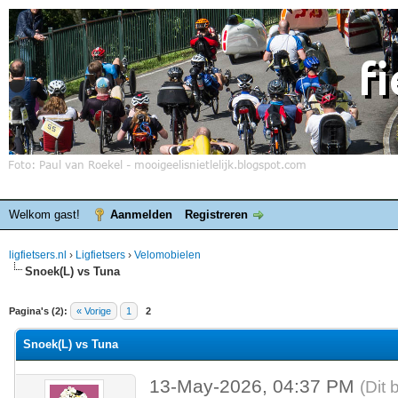
Welkom gast!
Aanmelden
Registreren
ligfietsers.nl
›
Ligfietsers
›
Velomobielen
Snoek(L) vs Tuna
elde waardering is 0
Pagina's (2):
« Vorige
1
2
Snoek(L) vs Tuna
13-May-2026, 04:37 PM
(Dit 