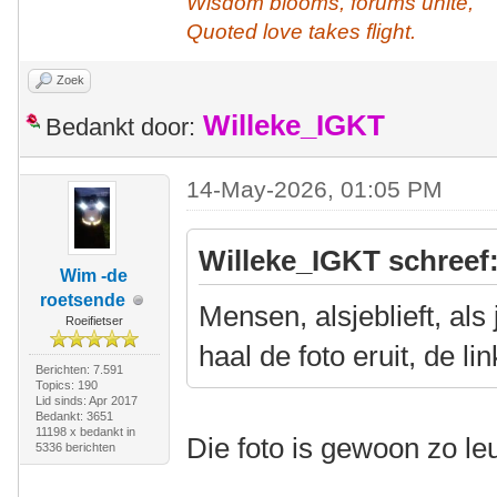
Wisdom blooms, forums unite,
Quoted love takes flight.
Zoek
Willeke_IGKT
Bedankt door:
14-May-2026, 01:05 PM
Willeke_IGKT schreef
Wim -de
roetsende
Mensen, alsjeblieft, als
Roeifietser
haal de foto eruit, de li
Berichten: 7.591
Topics: 190
Lid sinds: Apr 2017
Bedankt: 3651
11198 x bedankt in
Die foto is gewoon zo l
5336 berichten