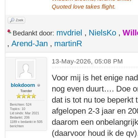
Quoted love takes flight.
Zoek
mvdriel
,
NielsKo
,
Wil
Bedankt door:
,
Arend-Jan
,
martinR
13-May-2026, 05:08 PM
Voor mij is het enige na
blokdoorn
nog even duurt…. Doe on
Toerder
dat is tot nu toe beperkt
Berichten: 524
afgelopen 2-3 jaar en 20
Topics: 10
Lid sinds: Mar 2021
Bedankt: 206
daarom een onbelangrijke
1189 x bedankt in 505
berichten
(daarvoor houd ik de qv