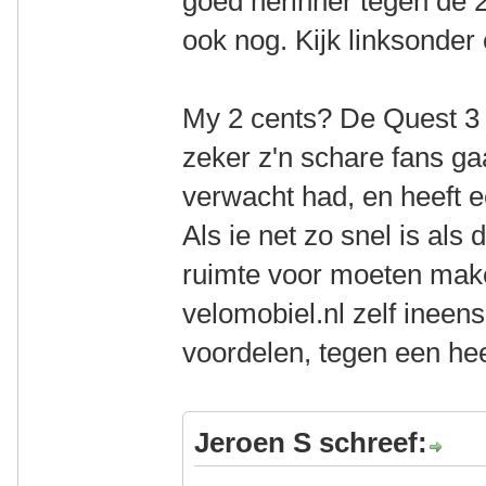
goed herinner tegen de 
ook nog. Kijk linksonder
My 2 cents? De Quest 3 
zeker z'n schare fans gaa
verwacht had, en heeft 
Als ie net zo snel is al
ruimte voor moeten make
velomobiel.nl zelf ineen
voordelen, tegen een hee
Jeroen S schreef: