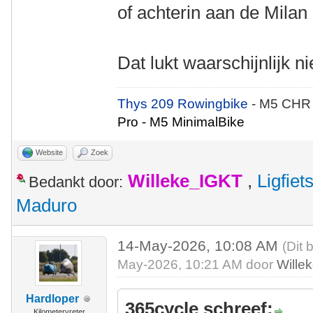
of achterin aan de Milan 
Dat lukt waarschijnlijk 
Thys 209 Rowingbike
- M5 CHR
Pro - M5 MinimalBike
Website
Zoek
Willeke_IGKT
,
Ligfie
Bedankt door:
Maduro
14-May-2026, 10:08 AM
(Dit 
May-2026, 10:21 AM door
Wille
Hardloper
365cycle schreef:
Kilometervreter