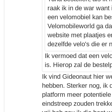
raak ik in de war want 
een velomobiel kan bes
Velomobileworld ga dan
website met plaatjes e
dezelfde velo's die er n
Ik vermoed dat een vel
is. Hierop zal de bestel
Ik vind Gideonaut hier w
hebben. Sterker nog, ik 
platform meer potentiele
eindstreep zouden trekk