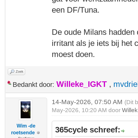
een DF/Tuna.
De oude Milans hadden d
irritant als je iets bij h
moest doen.
Zoek
Willeke_IGKT
,
mvdrie
Bedankt door:
14-May-2026, 07:50 AM
(Dit 
May-2026, 10:20 AM door
Wille
Wim -de
365cycle schreef:
roetsende