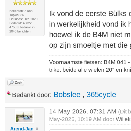
Berichten: 3.088
Ik vond de eerste Bülks 
Topics: 86
Lid sinds: Dec 2020
in werkelijkheid vond ik 
Bedankt: 46022
4758 x bedankt in
2040 berichten
hoewel ik de B4M niet m
op zijn smoeltje met die 
Voornaamste fietsen: B4M 041 -
trike, beide alle wielen 20" en kn
Zoek
Bobslee
,
365cycle
Bedankt door:
14-May-2026, 07:31 AM
(Dit 
May-2026, 10:19 AM door
Wille
Arend-Jan