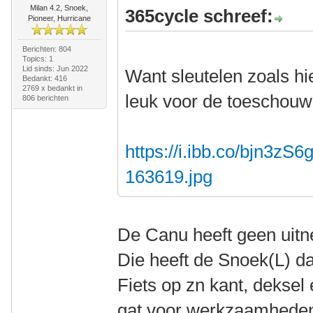
Milan 4.2, Snoek,
365cycle schreef:
Pioneer, Hurricane
Berichten: 804
Topics: 1
Lid sinds: Jun 2022
Want sleutelen zoals hi
Bedankt: 416
2769 x bedankt in
leuk voor de toeschou
806 berichten
https://i.ibb.co/bjn3zS6
163619.jpg
De Canu heeft geen uit
Die heeft de Snoek(L) 
Fiets op zn kant, deksel 
gat voor werkzaamheden,