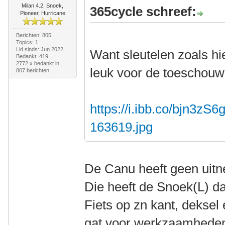
Milan 4.2, Snoek,
365cycle schreef:
Pioneer, Hurricane
Berichten: 805
Topics: 1
Lid sinds: Jun 2022
Want sleutelen zoals hi
Bedankt: 419
2772 x bedankt in
leuk voor de toeschou
807 berichten
https://i.ibb.co/bjn3zS6
163619.jpg
De Canu heeft geen uit
Die heeft de Snoek(L) 
Fiets op zn kant, deksel 
gat voor werkzaamheden,