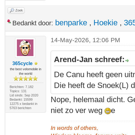
Zoek
benparke
,
Hoekie
,
36
Bedankt door:
14-May-2026, 12:06 PM
Arend-Jan schreef:
365cycle
the best velomobile in
De Canu heeft geen ui
the world
Die heeft de Snoek(L)
Berichten: 7.182
Topics: 131
Lid sinds: Sep 2020
Nope, helemaal dicht. Ge
Bedankt: 15599
12275 x bedankt in
niet zo ver weg
e
5763 berichten
In words of others,