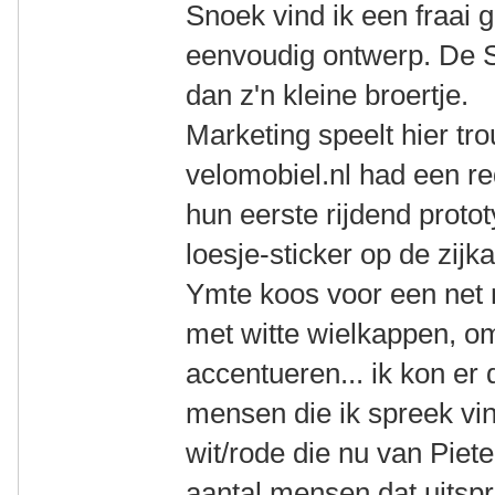
Snoek vind ik een fraai ge
eenvoudig ontwerp. De S
dan z'n kleine broertje.
Marketing speelt hier tro
velomobiel.nl had een r
hun eerste rijdend proto
loesje-sticker op de zijka
Ymte koos voor een net n
met witte wielkappen, om
accentueren... ik kon er
mensen die ik spreek vin
wit/rode die nu van Pieter
aantal mensen dat uitspra