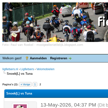
Welkom gast!
Aanmelden
Registreren
ligfietsers.nl
›
Ligfietsers
›
Velomobielen
Snoek(L) vs Tuna
elde waardering is 0
Pagina's (2):
« Vorige
1
2
Snoek(L) vs Tuna
13-May-2026, 04:37 PM
(Dit 