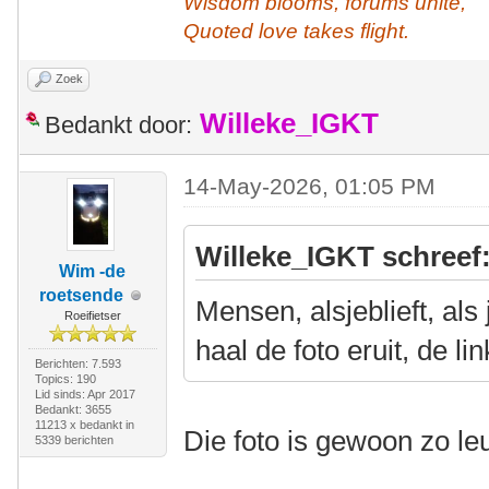
Wisdom blooms, forums unite,
Quoted love takes flight.
Zoek
Willeke_IGKT
Bedankt door:
14-May-2026, 01:05 PM
Willeke_IGKT schreef
Wim -de
roetsende
Mensen, alsjeblieft, als
Roeifietser
haal de foto eruit, de li
Berichten: 7.593
Topics: 190
Lid sinds: Apr 2017
Bedankt: 3655
11213 x bedankt in
Die foto is gewoon zo l
5339 berichten