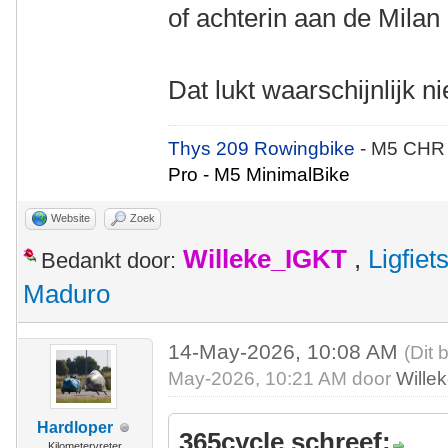
of achterin aan de Milan 
Dat lukt waarschijnlijk 
Thys 209 Rowingbike
- M5 CHR
Pro - M5 MinimalBike
Website
Zoek
Willeke_IGKT
,
Ligfie
Bedankt door:
Maduro
14-May-2026, 10:08 AM
(Dit 
May-2026, 10:21 AM door
Wille
Hardloper
365cycle schreef:
Kilometervreter