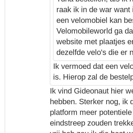
raak ik in de war want 
een velomobiel kan bes
Velomobileworld ga dan
website met plaatjes e
dezelfde velo's die er n
Ik vermoed dat een vel
is. Hierop zal de bestel
Ik vind Gideonaut hier w
hebben. Sterker nog, ik 
platform meer potentiele
eindstreep zouden trekk