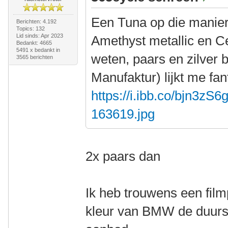
Een Tuna op die manier
Berichten: 4.192
Topics: 132
Lid sinds: Apr 2023
Amethyst metallic en Cen
Bedankt: 4665
5491 x bedankt in
weten, paars en zilver 
3565 berichten
Manufaktur) lijkt me fan
https://i.ibb.co/bjn3zS6
163619.jpg
2x paars dan
Ik heb trouwens een film
kleur van BMW de duurst