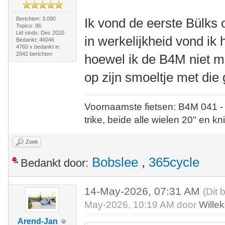
Berichten: 3.090
Ik vond de eerste Bülks 
Topics: 86
Lid sinds: Dec 2020
in werkelijkheid vond ik 
Bedankt: 46046
4760 x bedankt in
2042 berichten
hoewel ik de B4M niet m
op zijn smoeltje met die 
Voornaamste fietsen: B4M 041 -
trike, beide alle wielen 20" en kn
Zoek
Bobslee
,
365cycle
Bedankt door:
14-May-2026, 07:31 AM
(Dit 
May-2026, 10:19 AM door
Wille
Arend-Jan