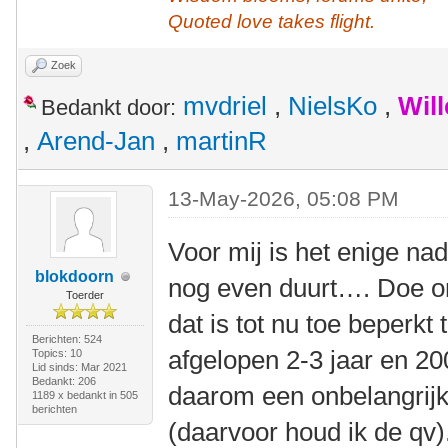
Quoted love takes flight.
Zoek
mvdriel
,
NielsKo
,
Wil
Bedankt door:
,
Arend-Jan
,
martinR
13-May-2026, 05:08 PM
Voor mij is het enige na
blokdoorn
nog even duurt…. Doe on
Toerder
dat is tot nu toe beperkt
Berichten: 524
afgelopen 2-3 jaar en 20
Topics: 10
Lid sinds: Mar 2021
Bedankt: 206
daarom een onbelangrijke
1189 x bedankt in 505
berichten
(daarvoor houd ik de qv