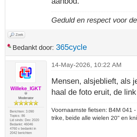
aanbod.
Geduld en respect voor d
Zoek
365cycle
Bedankt door:
14-May-2026, 10:22 AM
Mensen, alsjeblieft, als 
Willeke_IGKT
haal de foto eruit, de lin
Moderator
Voornaamste fietsen: B4M 041 -
Berichten: 3.090
Topics: 86
trike, beide alle wielen 20" en kn
Lid sinds: Dec 2020
Bedankt: 46046
4760 x bedankt in
2042 berichten