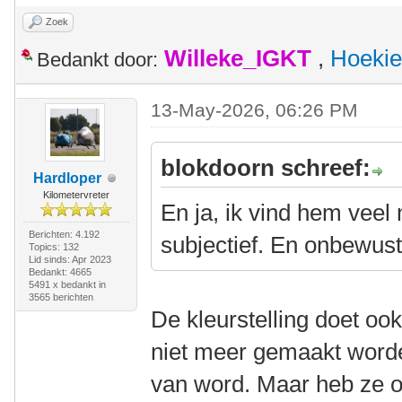
Zoek
Willeke_IGKT
,
Hoekie
Bedankt door:
13-May-2026, 06:26 PM
blokdoorn schreef:
Hardloper
Kilometervreter
En ja, ik vind hem veel
Berichten: 4.192
subjectief. En onbewus
Topics: 132
Lid sinds: Apr 2023
Bedankt: 4665
5491 x bedankt in
3565 berichten
De kleurstelling doet ook
niet meer gemaakt worde
van word. Maar heb ze o