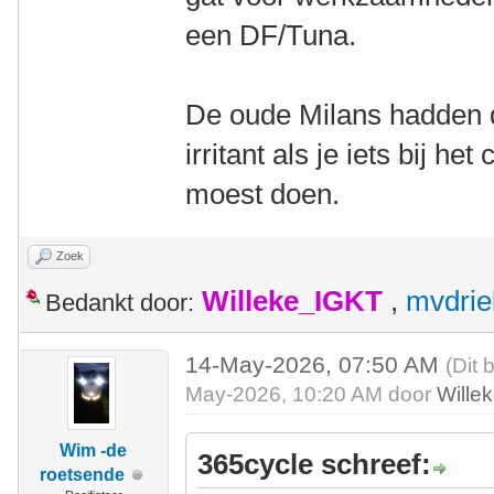
een DF/Tuna.
De oude Milans hadden d
irritant als je iets bij h
moest doen.
Zoek
Willeke_IGKT
,
mvdrie
Bedankt door:
14-May-2026, 07:50 AM
(Dit 
May-2026, 10:20 AM door
Wille
Wim -de
365cycle schreef:
roetsende