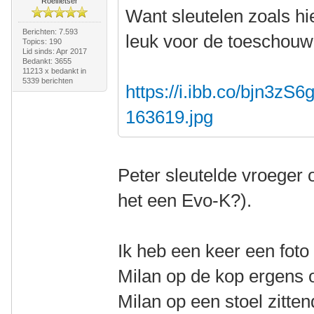
Roeifietser
Want sleutelen zoals hi
Berichten: 7.593
leuk voor de toeschou
Topics: 190
Lid sinds: Apr 2017
Bedankt: 3655
11213 x bedankt in
5339 berichten
https://i.ibb.co/bjn3zS6
163619.jpg
Peter sleutelde vroeger 
het een Evo-K?).
Ik heb een keer een foto
Milan op de kop ergens o
Milan op een stoel zitten