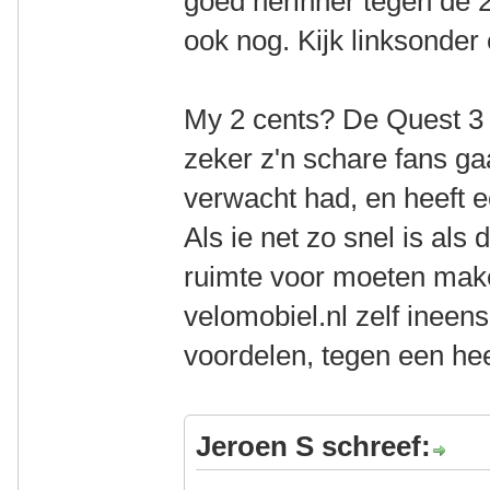
goed herinner tegen de 
ook nog. Kijk linksonder
My 2 cents? De Quest 3 
zeker z'n schare fans gaa
verwacht had, en heeft 
Als ie net zo snel is al
ruimte voor moeten make
velomobiel.nl zelf ineen
voordelen, tegen een hee
Jeroen S schreef: