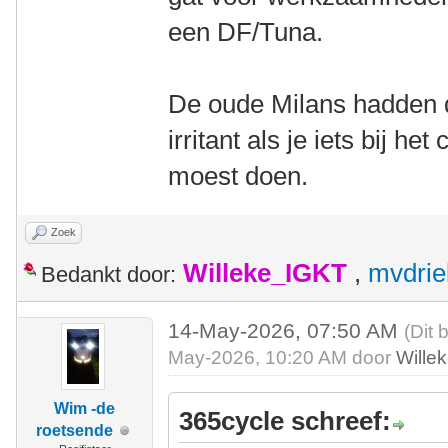
een DF/Tuna.
De oude Milans hadden d
irritant als je iets bij h
moest doen.
Zoek
Willeke_IGKT
,
mvdrie
Bedankt door:
14-May-2026, 07:50 AM
(Dit 
May-2026, 10:20 AM door
Wille
Wim -de
365cycle schreef:
roetsende