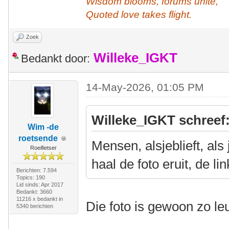
Wisdom blooms, forums unite,
Quoted love takes flight.
Zoek
Willeke_IGKT
Bedankt door:
14-May-2026, 01:05 PM
Willeke_IGKT schreef
Wim -de
roetsende
Mensen, alsjeblieft, als
Roeifietser
haal de foto eruit, de li
Berichten: 7.594
Topics: 190
Lid sinds: Apr 2017
Bedankt: 3660
11216 x bedankt in
Die foto is gewoon zo l
5340 berichten