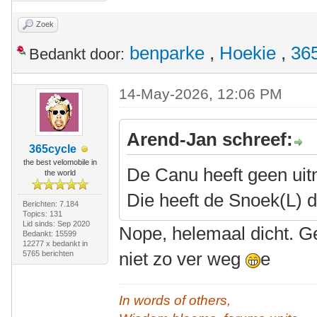
Zoek
benparke
,
Hoekie
,
36
Bedankt door:
14-May-2026, 12:06 PM
Arend-Jan schreef:
365cycle
the best velomobile in
De Canu heeft geen ui
the world
Die heeft de Snoek(L)
Berichten: 7.184
Topics: 131
Lid sinds: Sep 2020
Nope, helemaal dicht. Ge
Bedankt: 15599
12277 x bedankt in
niet zo ver weg
e
5765 berichten
In words of others,