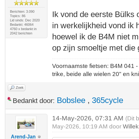
Berichten: 3.090
Ik vond de eerste Bülks 
Topics: 86
Lid sinds: Dec 2020
in werkelijkheid vond ik 
Bedankt: 46064
4760 x bedankt in
2042 berichten
hoewel ik de B4M niet m
op zijn smoeltje met die 
Voornaamste fietsen: B4M 041 -
trike, beide alle wielen 20" en kn
Zoek
Bobslee
,
365cycle
Bedankt door:
14-May-2026, 07:31 AM
(Dit 
May-2026, 10:19 AM door
Wille
Arend-Jan