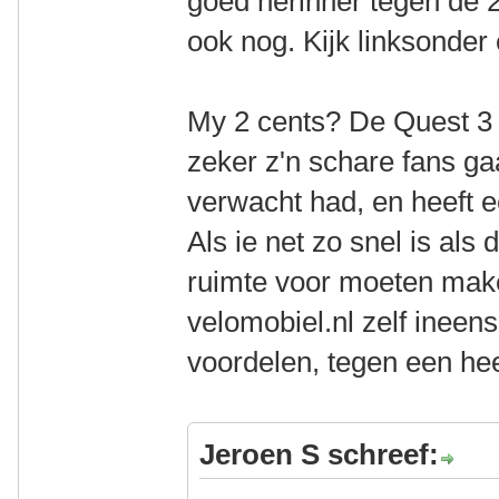
goed herinner tegen de 
ook nog. Kijk linksonder
My 2 cents? De Quest 3 
zeker z'n schare fans gaa
verwacht had, en heeft 
Als ie net zo snel is al
ruimte voor moeten make
velomobiel.nl zelf ineen
voordelen, tegen een hee
Jeroen S schreef: