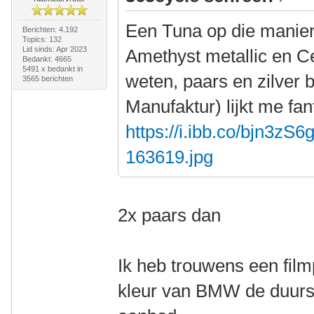
Een Tuna op die manier
Berichten: 4.192
Topics: 132
Lid sinds: Apr 2023
Amethyst metallic en Cen
Bedankt: 4665
5491 x bedankt in
weten, paars en zilver 
3565 berichten
Manufaktur) lijkt me fan
https://i.ibb.co/bjn3zS6
163619.jpg
2x paars dan
Ik heb trouwens een film
kleur van BMW de duurst