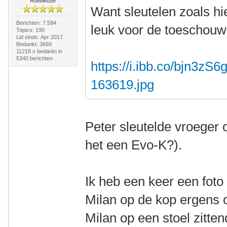
Roeifietser
Want sleutelen zoals hi
Berichten: 7.594
leuk voor de toeschou
Topics: 190
Lid sinds: Apr 2017
Bedankt: 3660
11216 x bedankt in
5340 berichten
https://i.ibb.co/bjn3zS6
163619.jpg
Peter sleutelde vroeger 
het een Evo-K?).
Ik heb een keer een foto
Milan op de kop ergens o
Milan op een stoel zitten