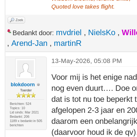
Quoted love takes flight.
Zoek
mvdriel
,
NielsKo
,
Wil
Bedankt door:
,
Arend-Jan
,
martinR
13-May-2026, 05:08 PM
Voor mij is het enige na
blokdoorn
nog even duurt…. Doe on
Toerder
dat is tot nu toe beperkt
Berichten: 524
afgelopen 2-3 jaar en 20
Topics: 10
Lid sinds: Mar 2021
Bedankt: 206
daarom een onbelangrijke
1189 x bedankt in 505
berichten
(daarvoor houd ik de qv