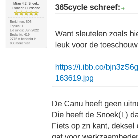
Milan 4.2, Snoek,
365cycle schreef:
Pioneer, Hurricane
Berichten: 806
Topics: 1
Lid sinds: Jun 2022
Want sleutelen zoals hi
Bedankt: 419
2775 x bedankt in
leuk voor de toeschou
808 berichten
https://i.ibb.co/bjn3zS6
163619.jpg
De Canu heeft geen uit
Die heeft de Snoek(L) 
Fiets op zn kant, deksel 
gat voor werkzaamheden,