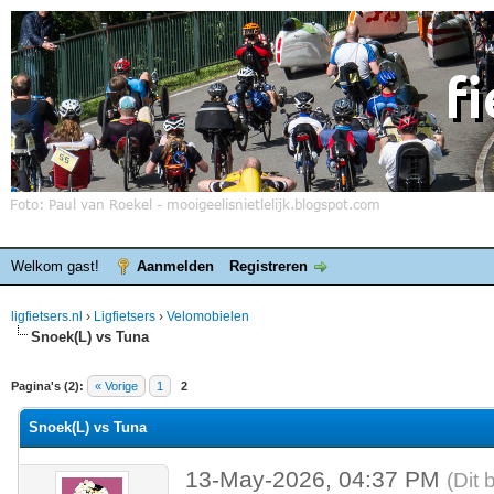
Welkom gast!
Aanmelden
Registreren
ligfietsers.nl
›
Ligfietsers
›
Velomobielen
Snoek(L) vs Tuna
elde waardering is 0
Pagina's (2):
« Vorige
1
2
Snoek(L) vs Tuna
13-May-2026, 04:37 PM
(Dit 