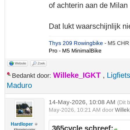
of achterin aan de Milan 
Dat lukt waarschijnlijk 
Thys 209 Rowingbike
- M5 CHR
Pro - M5 MinimalBike
Website
Zoek
Willeke_IGKT
,
Ligfie
Bedankt door:
Maduro
14-May-2026, 10:08 AM
(Dit 
May-2026, 10:21 AM door
Wille
Hardloper
365cycle schreef:
Kilometervreter