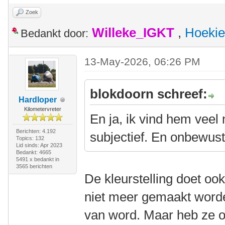
Zoek
Willeke_IGKT
,
Hoekie
Bedankt door:
13-May-2026, 06:26 PM
blokdoorn schreef:
Hardloper
Kilometervreter
En ja, ik vind hem veel
Berichten: 4.192
subjectief. En onbewus
Topics: 132
Lid sinds: Apr 2023
Bedankt: 4665
5491 x bedankt in
3565 berichten
De kleurstelling doet ook
niet meer gemaakt worde
van word. Maar heb ze o