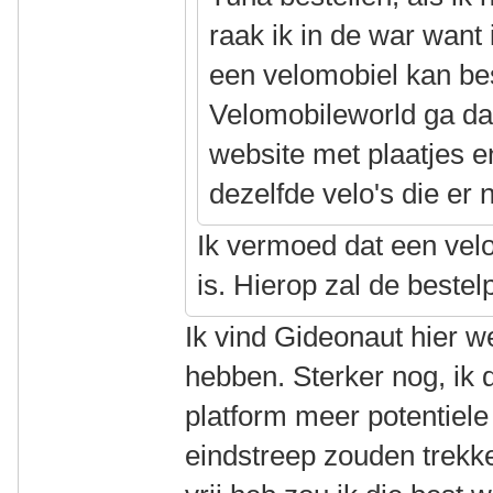
raak ik in de war want 
een velomobiel kan bes
Velomobileworld ga dan
website met plaatjes e
dezelfde velo's die er n
Ik vermoed dat een vel
is. Hierop zal de bestel
Ik vind Gideonaut hier w
hebben. Sterker nog, ik 
platform meer potentiele
eindstreep zouden trekk