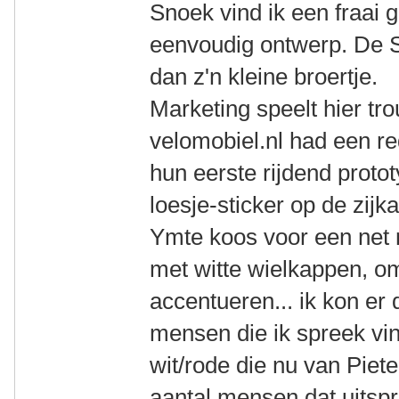
Snoek vind ik een fraai ge
eenvoudig ontwerp. De S
dan z'n kleine broertje.
Marketing speelt hier tro
velomobiel.nl had een r
hun eerste rijdend proto
loesje-sticker op de zijka
Ymte koos voor een net n
met witte wielkappen, om
accentueren... ik kon er
mensen die ik spreek vin
wit/rode die nu van Pieter
aantal mensen dat uitspra