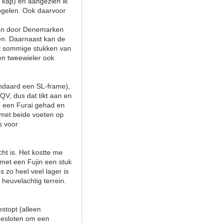
e kap) en aangezien ik
vogelen. Ook daarvoor
eken door Denemarken
sen. Daarnaast kan de
dat sommige stukken van
en tweewieler ook
andaard een SL-frame),
 QV, dus dat tikt aan en
eb een Furai gehad en
k met beide voeten op
s voor
cht is. Het kostte me
 met een Fujin een stuk
 zo heel veel lager is
heuvelachtig terrein.
estopt (alleen
 besloten om een