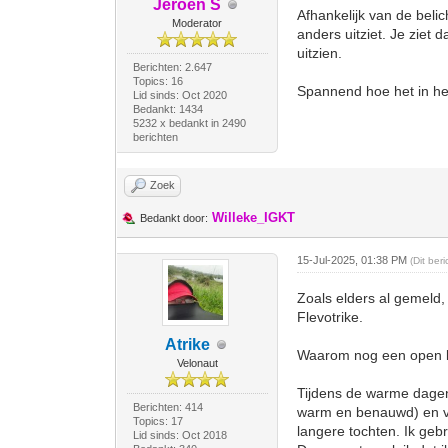
Jeroen S
Afhankelijk van de belich
Moderator
anders uitziet. Je ziet 
uitzien.
Berichten: 2.647
Topics: 16
Spannend hoe het in het
Lid sinds: Oct 2020
Bedankt: 1434
5232 x bedankt in 2490
berichten
Zoek
Willeke_IGKT
Bedankt door:
15-Jul-2025, 01:38 PM
(Dit ber
Zoals elders al gemeld, 
Flevotrike.
Atrike
Waarom nog een open li
Velonaut
Tijdens de warme dagen v
Berichten: 414
warm en benauwd) en ver
Topics: 17
langere tochten. Ik gebr
Lid sinds: Oct 2018