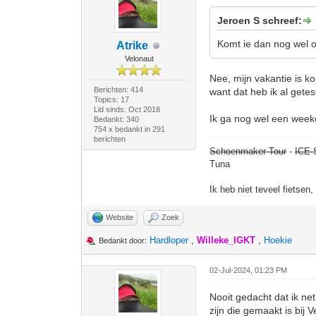
Jeroen S schreef:
Komt ie dan nog wel op
Atrike
Velonaut
Nee, mijn vakantie is k
Berichten: 414
want dat heb ik al getes
Topics: 17
Lid sinds: Oct 2018
Ik ga nog wel een week
Bedankt: 340
754 x bedankt in 291
berichten
Schoenmaker Tour
-
ICE 
Tuna
Ik heb niet teveel fietsen
Website
Zoek
Hardloper
,
Willeke_IGKT
,
Hoekie
Bedankt door:
02-Jul-2024, 01:23 PM
Nooit gedacht dat ik ne
zijn die gemaakt is bij 