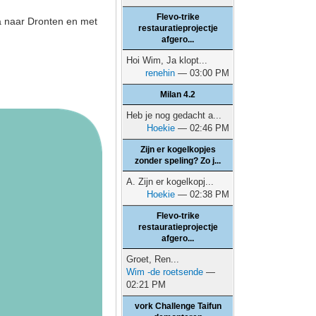
Flevo-trike
da naar Dronten en met
restauratieprojectje
afgero...
Hoi Wim, Ja klopt...
renehin
— 03:00 PM
Milan 4.2
Heb je nog gedacht a...
Hoekie
— 02:46 PM
Zijn er kogelkopjes
zonder speling? Zo j...
A. Zijn er kogelkopj...
Hoekie
— 02:38 PM
Flevo-trike
restauratieprojectje
afgero...
Groet, Ren...
Wim -de roetsende
—
02:21 PM
vork Challenge Taifun