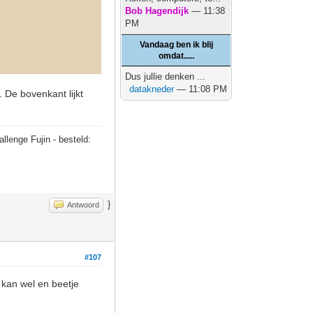
Bob Hagendijk
— 11:38
PM
Vandaag ben ik blij
omdat.....
Dus jullie denken ...
datakneder
— 11:08 PM
. De bovenkant lijkt
allenge Fujin - besteld:
}
Antwoord
#107
 kan wel en beetje