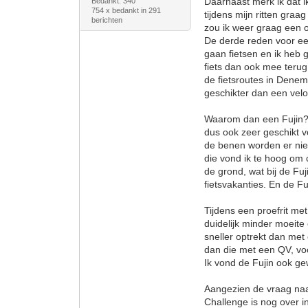
Daarnaast merk ik dat i
Bedankt: 340
754 x bedankt in 291
tijdens mijn ritten gra
berichten
zou ik weer graag een 
De derde reden voor een
gaan fietsen en ik heb 
fiets dan ook mee terug
de fietsroutes in Denem
geschikter dan een vel
Waarom dan een Fujin? D
dus ook zeer geschikt vo
de benen worden er niet
die vond ik te hoog om 
de grond, wat bij de Fuj
fietsvakanties. En de Fu
Tijdens een proefrit met
duidelijk minder moeite
sneller optrekt dan met
dan die met een QV, voo
Ik vond de Fujin ook ge
Aangezien de vraag naar 
Challenge is nog over i