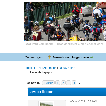
Welkom gast!
Aanmelden
Registreren
ligfietsers.nl
›
Algemeen
›
Nieuw hier?
Leve de ligsport
0 stemmen - gemiddelde waardering is 0
1
2
3
4
5
Pagina's (5):
« Vorige
1
2
3
4
5
Leve de ligsport
06-Jun-2024, 10:29 AM