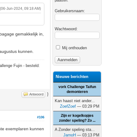
plaatsen.
(06-Jun-2024, 09:18 AM)
Gebruikersnaam:
Wachtwoord:
 bagage gemakkelijk in,
Mij onthouden
 augustus kunnen.
allenge Fujin - besteld:
Nieuwe berichten
vork Challenge Taifun
demonteren
}
Antwoord
Kan haast niet ander...
ZoefZoef
— 03:29 PM
Zijn er kogelkopjes
#106
zonder speling? Zo ...
atste exemplaren kunnen
A Zonder speling sta...
JarnoH
— 03:13 PM