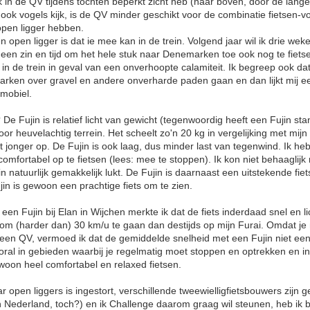
k in de QV tijdens tochten beperkt zicht heb (naar boven, door de lang
ag ook vogels kijk, is de QV minder geschikt voor de combinatie fietsen-
open ligger hebben.
 open ligger is dat ie mee kan in de trein. Volgend jaar wil ik drie w
geen zin en tijd om het hele stuk naar Denemarken toe ook nog te fiet
 in de trein in geval van een onverhoopte calamiteit. Ik begreep ook 
arken over gravel en andere onverharde paden gaan en dan lijkt mij e
omobiel.
e Fujin is relatief licht van gewicht (tegenwoordig heeft een Fujin st
or heuvelachtig terrein. Het scheelt zo'n 20 kg in vergelijking met mijn
 jonger op. De Fujin is ook laag, dus minder last van tegenwind. Ik h
comfortabel op te fietsen (lees: mee te stoppen). Ik kon niet behaaglij
in natuurlijk gemakkelijk lukt. De Fujin is daarnaast een uitstekende fiet
jin is gewoon een prachtige fiets om te zien.
 een Fujin bij Elan in Wijchen merkte ik dat de fiets inderdaad snel en li
 om (harder dan) 30 km/u te gaan dan destijds op mijn Furai. Omdat je
 een QV, vermoed ik dat de gemiddelde snelheid met een Fujin niet eens
ral in gebieden waarbij je regelmatig moet stoppen en optrekken en in 
woon heel comfortabel en relaxed fietsen.
open liggers is ingestort, verschillende tweewielligfietsbouwers zijn g
n Nederland, toch?) en ik Challenge daarom graag wil steunen, heb ik