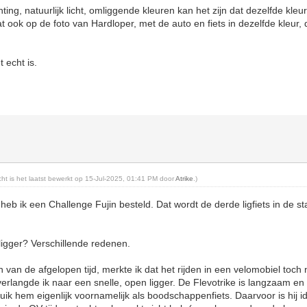
ting, natuurlijk licht, omliggende kleuren kan het zijn dat dezelfde kleur
dat ook op de foto van Hardloper, met de auto en fiets in dezelfde kleur,
 echt is.
icht is het laatst bewerkt op 15-Jul-2025, 01:41 PM door
Atrike
.)
heb ik een Challenge Fujin besteld. Dat wordt de derde ligfiets in de s
gger? Verschillende redenen.
an de afgelopen tijd, merkte ik dat het rijden in een velomobiel toch ni
langde ik naar een snelle, open ligger. De Flevotrike is langzaam en 
uik hem eigenlijk voornamelijk als boodschappenfiets. Daarvoor is hij i