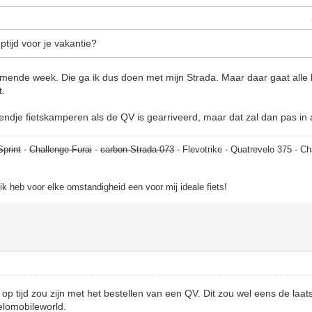
tijd voor je vakantie?
omende week. Die ga ik dus doen met mijn Strada. Maar daar gaat alle
t.
endje fietskamperen als de QV is gearriveerd, maar dat zal dan pas in
Sprint
-
Challenge Furai
-
carbon Strada 073
- Flevotrike - Quatrevelo 375 - Ch
, ik heb voor elke omstandigheid een voor mij ideale fiets!
t op tijd zou zijn met het bestellen van een QV. Dit zou wel eens de la
Velomobileworld.