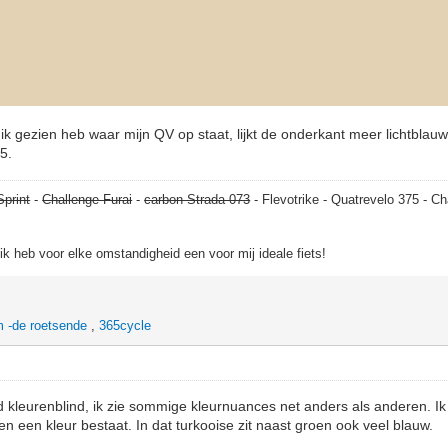
ik gezien heb waar mijn QV op staat, lijkt de onderkant meer lichtblauw
5.
Sprint
-
Challenge Furai
-
carbon Strada 073
- Flevotrike - Quatrevelo 375 - Ch
, ik heb voor elke omstandigheid een voor mij ideale fiets!
 -de roetsende
,
365cycle
erd kleurenblind, ik zie sommige kleurnuances net anders als anderen. Ik
en een kleur bestaat. In dat turkooise zit naast groen ook veel blauw.