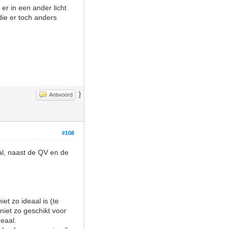
 er in een ander licht
 die er toch anders
}
Antwoord
#108
tal, naast de QV en de
et zo ideaal is (te
niet zo geschikt voor
deaal.