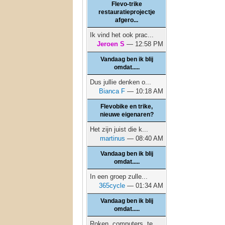
Flevo-trike
restauratieprojectje
afgero...
Ik vind het ook prac...
Jeroen S
— 12:58 PM
Vandaag ben ik blij
omdat.....
Dus jullie denken o...
Bianca F
— 10:18 AM
Flevobike en trike,
nieuwe eigenaren?
Het zijn juist die k...
martinus
— 08:40 AM
Vandaag ben ik blij
omdat.....
In een groep zulle...
365cycle
— 01:34 AM
Vandaag ben ik blij
omdat.....
Roken, computers, te...