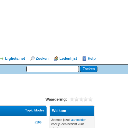
Ligfiets.net
Zoeken
Ledenlijst
Help
Waardering:
Topic Modes
Welkom
Je moet jezelf
aanmelden
#105
voor je een bericht kunt