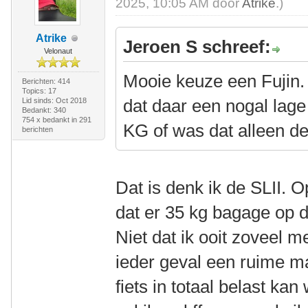
2025, 10:05 AM door
Atrike
.)
Atrike
Jeroen S schreef:
Velonaut
Mooie keuze een Fujin.
Berichten: 414
Topics: 17
dat daar een nogal lage
Lid sinds: Oct 2018
Bedankt: 340
754 x bedankt in 291
KG of was dat alleen d
berichten
Dat is denk ik de SLII. 
dat er 35 kg bagage op d
Niet dat ik ooit zoveel m
ieder geval een ruime ma
fiets in totaal belast ka