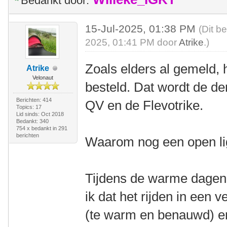
Bedankt door:
15-Jul-2025, 01:38 PM
(Dit b
2025, 01:41 PM door
Atrike
.)
Zoals elders al gemeld, 
Atrike
Velonaut
besteld. Dat wordt de der
Berichten: 414
QV en de Flevotrike.
Topics: 17
Lid sinds: Oct 2018
Bedankt: 340
754 x bedankt in 291
berichten
Waarom nog een open li
Tijdens de warme dagen 
ik dat het rijden in een v
(te warm en benauwd) en