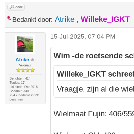
Zoek
Atrike
,
Willeke_IGKT
Bedankt door:
15-Jul-2025, 07:04 PM
Wim -de roetsende sc
Atrike
Velonaut
Willeke_IGKT schree
Berichten: 414
Topics: 17
Vraagje, zijn al die wi
Lid sinds: Oct 2018
Bedankt: 340
754 x bedankt in 291
berichten
Wielmaat Fujin: 406/55