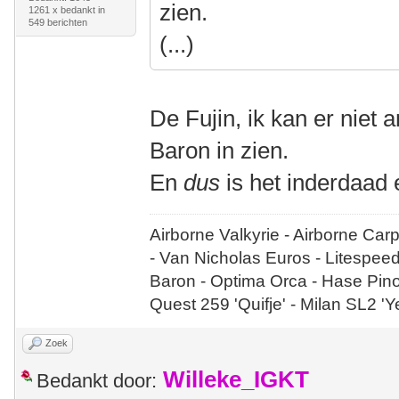
zien.
1261 x bedankt in
549 berichten
(...)
De Fujin, ik kan er niet
Baron in zien.
En
dus
is het inderdaad 
Airborne Valkyrie - Airborne Car
- Van Nicholas Euros - Litespee
Baron - Optima Orca - Hase Pin
Quest 259 'Quifje' - Milan SL2 '
Zoek
Willeke_IGKT
Bedankt door: