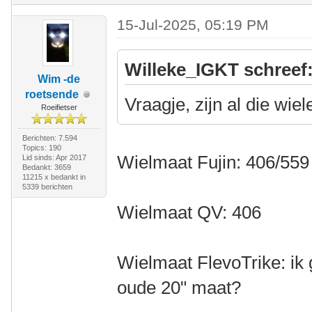
15-Jul-2025, 05:19 PM
Willeke_IGKT schreef
Wim -de
roetsende
Vraagje, zijn al die wie
Roeifietser
Berichten: 7.594
Topics: 190
Wielmaat Fujin: 406/559
Lid sinds: Apr 2017
Bedankt: 3659
11215 x bedankt in
5339 berichten
Wielmaat QV: 406
Wielmaat FlevoTrike: ik 
oude 20" maat?