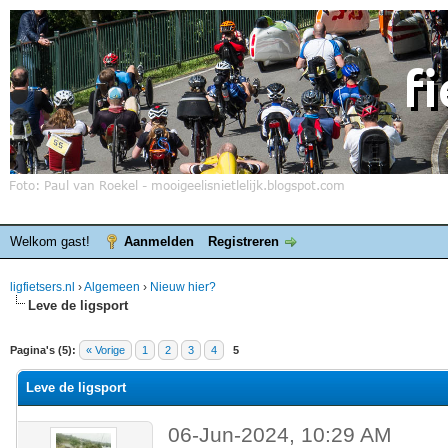
Welkom gast!
Aanmelden
Registreren
ligfietsers.nl
›
Algemeen
›
Nieuw hier?
Leve de ligsport
elde waardering is 0
Pagina's (5):
« Vorige
1
2
3
4
5
Leve de ligsport
06-Jun-2024, 10:29 AM