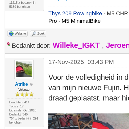
11215 x bedankt in
5339 berichten
Thys 209 Rowingbike
- M5 CHR
Pro - M5 MinimalBike
Website
Zoek
Willeke_IGKT
,
Jeroe
Bedankt door:
17-Nov-2025, 03:43 PM
Voor de volledigheid in 
Atrike
van mijn nieuwe Fujin. H
Velonaut
draad geplaatst, maar hi
Berichten: 414
Topics: 17
Lid sinds: Oct 2018
Bedankt: 340
754 x bedankt in 291
berichten