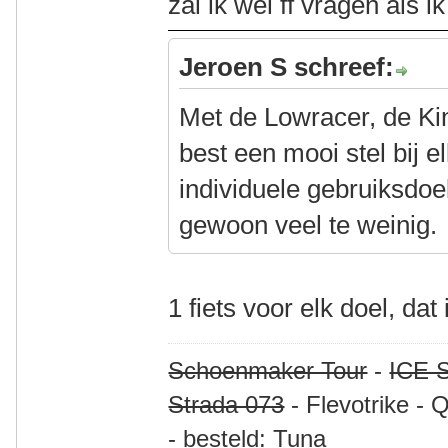
zal ik wel ff vragen als i
Jeroen S schreef:
Met de Lowracer, de Ki
best een mooi stel bij 
individuele gebruiksdoele
gewoon veel te weinig.
1 fiets voor elk doel, dat 
Schoenmaker Tour
-
ICE S
Strada 073
- Flevotrike - 
- besteld: Tuna