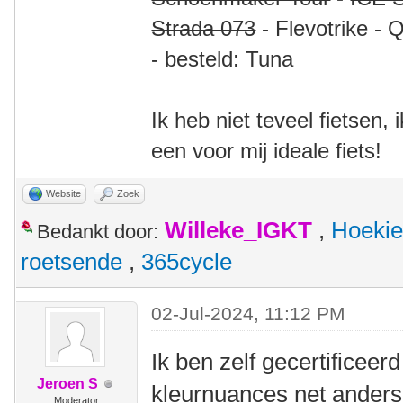
Strada 073
- Flevotrike - 
- besteld: Tuna
Ik heb niet teveel fietsen,
een voor mij ideale fiets!
Website
Zoek
Willeke_IGKT
,
Hoekie
Bedankt door:
roetsende
,
365cycle
02-Jul-2024, 11:12 PM
Ik ben zelf gecertificeer
Jeroen S
kleurnuances net anders 
Moderator