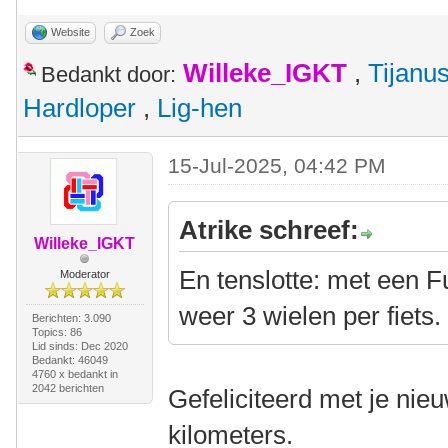
Website
Zoek
Willeke_IGKT
,
Tijanu
Bedankt door:
Hardloper
,
Lig-hen
15-Jul-2025, 04:42 PM
Atrike schreef:
Willeke_IGKT
En tenslotte: met een Fu
Moderator
weer 3 wielen per fiets
Berichten: 3.090
Topics: 86
Lid sinds: Dec 2020
Bedankt: 46049
4760 x bedankt in
2042 berichten
Gefeliciteerd met je nieuw
kilometers.