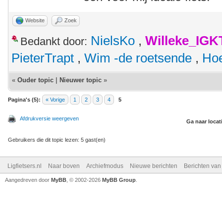
Website
Zoek
NielsKo
,
Willeke_IGK
Bedankt door:
PieterTrapt
,
Wim -de roetsende
,
Hoe
«
Ouder topic
|
Nieuwer topic
»
Pagina's (5):
« Vorige
1
2
3
4
5
Afdrukversie weergeven
Ga naar locat
Gebruikers die dit topic lezen: 5 gast(en)
Ligfietsers.nl
Naar boven
Archiefmodus
Nieuwe berichten
Berichten va
Aangedreven door
MyBB
, © 2002-2026
MyBB Group
.