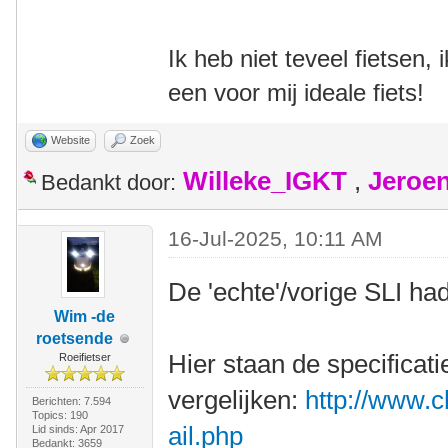
Ik heb niet teveel fietsen,
een voor mij ideale fiets!
Website
Zoek
Willeke_IGKT
,
Jeroe
Bedankt door:
16-Jul-2025, 10:11 AM
De 'echte'/vorige SLI ha
Wim -de
roetsende
Hier staan de specificati
Roeifietser
vergelijken:
http://www.c
Berichten: 7.594
Topics: 190
ail.php
Lid sinds: Apr 2017
Bedankt: 3659