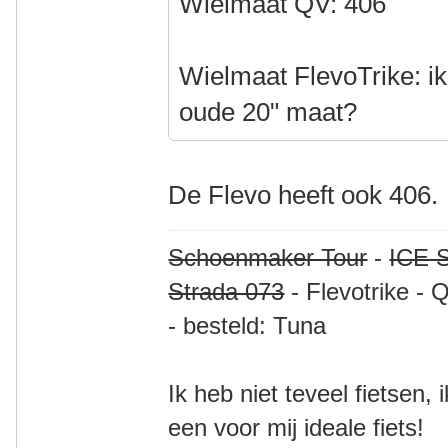
Wielmaat QV: 406
Wielmaat FlevoTrike: ik
oude 20" maat?
De Flevo heeft ook 406.
Schoenmaker Tour
-
ICE S
Strada 073
- Flevotrike - 
- besteld: Tuna
Ik heb niet teveel fietsen,
een voor mij ideale fiets!