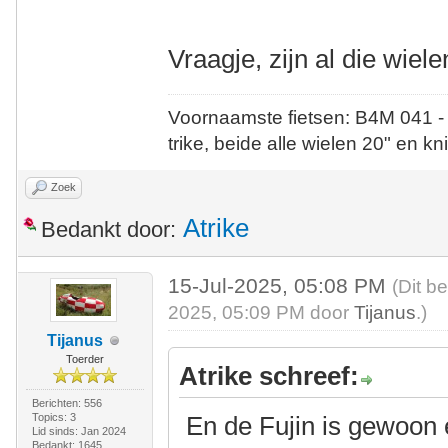
Vraagje, zijn al die wiel
Voornaamste fietsen: B4M 041 -
trike, beide alle wielen 20" en kn
Zoek
Atrike
Bedankt door:
15-Jul-2025, 05:08 PM
(Dit b
2025, 05:09 PM door
Tijanus
.)
Tijanus
Toerder
Atrike schreef:
Berichten: 556
Topics: 3
En de Fujin is gewoon e
Lid sinds: Jan 2024
Bedankt: 1645