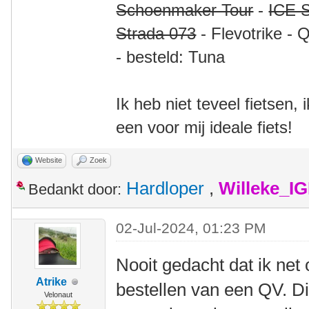
Schoenmaker Tour
-
ICE S
Strada 073
- Flevotrike - 
- besteld: Tuna
Ik heb niet teveel fietsen,
een voor mij ideale fiets!
Website
Zoek
Hardloper
,
Willeke_I
Bedankt door:
02-Jul-2024, 01:23 PM
Nooit gedacht dat ik net 
Atrike
bestellen van een QV. Di
Velonaut