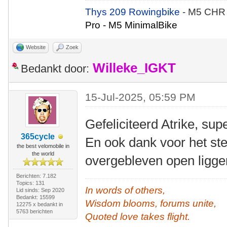
Thys 209 Rowingbike
- M5 CHR
Pro - M5 MinimalBike
Website
Zoek
Willeke_IGKT
Bedankt door:
15-Jul-2025, 05:59 PM
Gefeliciteerd Atrike, sup
365cycle
En ook dank voor het st
the best velomobile in
the world
overgebleven open ligge
Berichten: 7.182
Topics: 131
In words of others,
Lid sinds: Sep 2020
Bedankt: 15599
Wisdom blooms, forums unite,
12275 x bedankt in
5763 berichten
Quoted love takes flight.