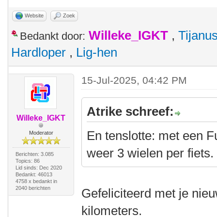
Website
Zoek
Willeke_IGKT
,
Tijanu
Bedankt door:
Hardloper
,
Lig-hen
15-Jul-2025, 04:42 PM
Atrike schreef:
Willeke_IGKT
En tenslotte: met een Fu
Moderator
weer 3 wielen per fiets
Berichten: 3.085
Topics: 86
Lid sinds: Dec 2020
Bedankt: 46013
4758 x bedankt in
2040 berichten
Gefeliciteerd met je nieuw
kilometers.