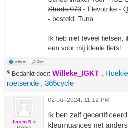
Strada 073
- Flevotrike - 
- besteld: Tuna
Ik heb niet teveel fietsen,
een voor mij ideale fiets!
Website
Zoek
Willeke_IGKT
,
Hoekie
Bedankt door:
roetsende
,
365cycle
02-Jul-2024, 11:12 PM
Ik ben zelf gecertificeer
Jeroen S
kleurnuances net anders 
Moderator