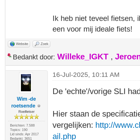
Ik heb niet teveel fietsen,
een voor mij ideale fiets!
Website
Zoek
Willeke_IGKT
,
Jeroe
Bedankt door:
16-Jul-2025, 10:11 AM
De 'echte'/vorige SLI ha
Wim -de
roetsende
Hier staan de specificati
Roeifietser
vergelijken:
http://www.c
Berichten: 7.588
Topics: 190
ail.php
Lid sinds: Apr 2017
Bedankt: 3651