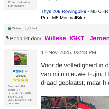
11194 x bedankt in
5334 berichten
Thys 209 Rowingbike
- M5 CHR
Pro - M5 MinimalBike
Website
Zoek
Willeke_IGKT
,
Jeroe
Bedankt door:
17-Nov-2025, 03:43 PM
Voor de volledigheid in 
Atrike
van mijn nieuwe Fujin. H
Velonaut
draad geplaatst, maar hi
Berichten: 414
Topics: 17
Lid sinds: Oct 2018
Bedankt: 340
754 x bedankt in 291
berichten