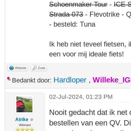
Schoenmaker Tour
-
ICE S
Strada 073
- Flevotrike - 
- besteld: Tuna
Ik heb niet teveel fietsen,
een voor mij ideale fiets!
Website
Zoek
Hardloper
,
Willeke_I
Bedankt door:
02-Jul-2024, 01:23 PM
Nooit gedacht dat ik net 
Atrike
bestellen van een QV. Di
Velonaut