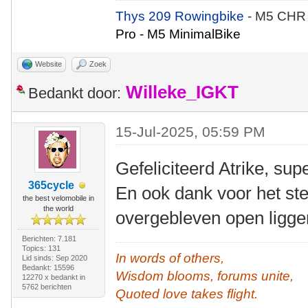
Thys 209 Rowingbike
- M5 CHR
Pro - M5 MinimalBike
Website
Zoek
Willeke_IGKT
Bedankt door:
15-Jul-2025, 05:59 PM
Gefeliciteerd Atrike, sup
365cycle
En ook dank voor het st
the best velomobile in
the world
overgebleven open ligge
Berichten: 7.181
Topics: 131
In words of others,
Lid sinds: Sep 2020
Bedankt: 15596
Wisdom blooms, forums unite,
12270 x bedankt in
5762 berichten
Quoted love takes flight.