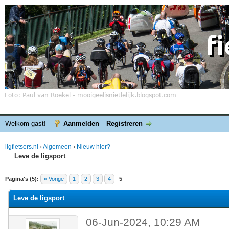
Welkom gast!
Aanmelden
Registreren
ligfietsers.nl
›
Algemeen
›
Nieuw hier?
Leve de ligsport
elde waardering is 0
Pagina's (5):
« Vorige
1
2
3
4
5
Leve de ligsport
06-Jun-2024, 10:29 AM