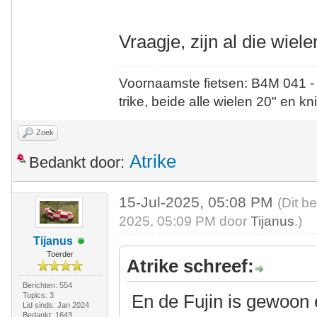
Vraagje, zijn al die wiel
Voornaamste fietsen: B4M 041 -
trike, beide alle wielen 20" en kn
Zoek
Atrike
Bedankt door:
15-Jul-2025, 05:08 PM
(Dit b
2025, 05:09 PM door
Tijanus
.)
Tijanus
Toerder
Atrike schreef:
Berichten: 554
Topics: 3
En de Fujin is gewoon e
Lid sinds: Jan 2024
Bedankt: 1643