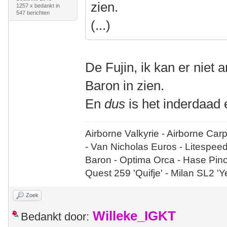
zien.
1257 x bedankt in
547 berichten
(...)
De Fujin, ik kan er niet
Baron in zien.
En
dus
is het inderdaad 
Airborne Valkyrie - Airborne Car
- Van Nicholas Euros - Litespee
Baron - Optima Orca - Hase Pin
Quest 259 'Quifje' - Milan SL2 '
Zoek
Willeke_IGKT
Bedankt door: