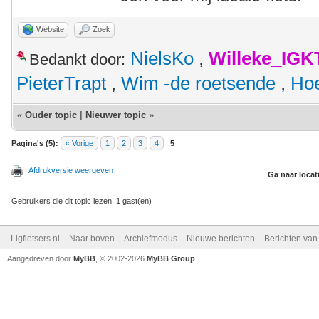
Website
Zoek
NielsKo
,
Willeke_IGK
Bedankt door:
PieterTrapt
,
Wim -de roetsende
,
Hoe
«
Ouder topic
|
Nieuwer topic
»
Pagina's (5):
« Vorige
1
2
3
4
5
Afdrukversie weergeven
Ga naar locat
Gebruikers die dit topic lezen: 1 gast(en)
Ligfietsers.nl
Naar boven
Archiefmodus
Nieuwe berichten
Berichten va
Aangedreven door
MyBB
, © 2002-2026
MyBB Group
.