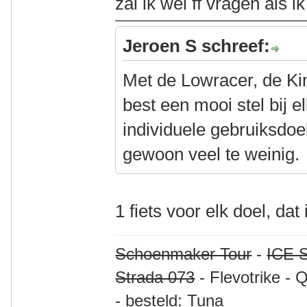
zal ik wel ff vragen als i
Jeroen S schreef:
Met de Lowracer, de Ki
best een mooi stel bij 
individuele gebruiksdoele
gewoon veel te weinig.
1 fiets voor elk doel, dat 
Schoenmaker Tour
-
ICE S
Strada 073
- Flevotrike - 
- besteld: Tuna