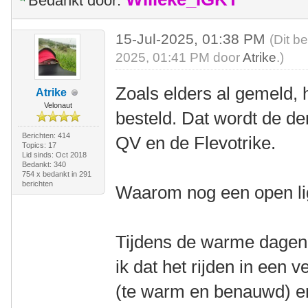
Bedankt door:
15-Jul-2025, 01:38 PM
(Dit b
2025, 01:41 PM door
Atrike
.)
Zoals elders al gemeld, 
Atrike
Velonaut
besteld. Dat wordt de der
Berichten: 414
QV en de Flevotrike.
Topics: 17
Lid sinds: Oct 2018
Bedankt: 340
754 x bedankt in 291
berichten
Waarom nog een open li
Tijdens de warme dagen 
ik dat het rijden in een v
(te warm en benauwd) en