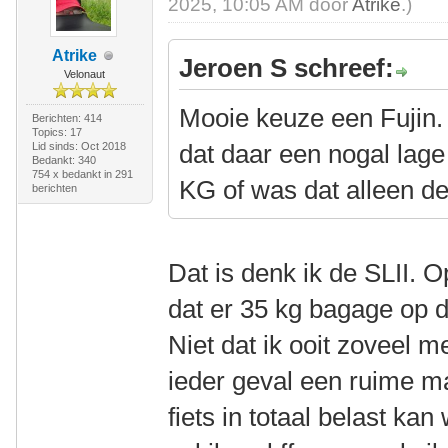
2025, 10:05 AM door
Atrike
.)
Atrike
Jeroen S schreef:
Velonaut
Mooie keuze een Fujin.
Berichten: 414
Topics: 17
dat daar een nogal lage
Lid sinds: Oct 2018
Bedankt: 340
754 x bedankt in 291
KG of was dat alleen d
berichten
Dat is denk ik de SLII. 
dat er 35 kg bagage op d
Niet dat ik ooit zoveel m
ieder geval een ruime ma
fiets in totaal belast ka