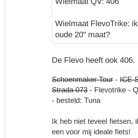
Wielmaat QV: 406
Wielmaat FlevoTrike: ik
oude 20" maat?
De Flevo heeft ook 406.
Schoenmaker Tour
-
ICE S
Strada 073
- Flevotrike - 
- besteld: Tuna
Ik heb niet teveel fietsen,
een voor mij ideale fiets!