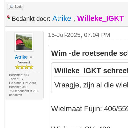
Zoek
Atrike
,
Willeke_IGKT
Bedankt door:
15-Jul-2025, 07:04 PM
Wim -de roetsende sc
Atrike
Velonaut
Willeke_IGKT schree
Berichten: 414
Topics: 17
Vraagje, zijn al die wi
Lid sinds: Oct 2018
Bedankt: 340
754 x bedankt in 291
berichten
Wielmaat Fujin: 406/55