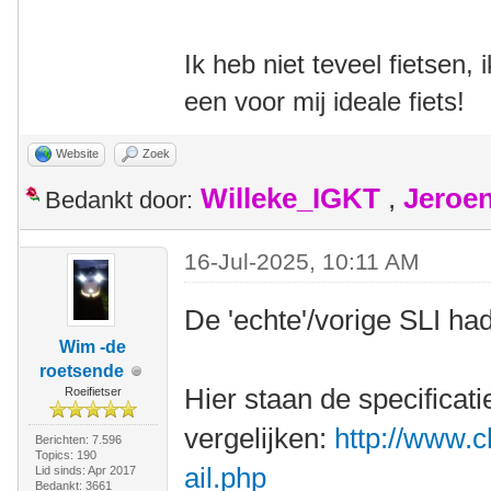
Ik heb niet teveel fietsen,
een voor mij ideale fiets!
Website
Zoek
Willeke_IGKT
,
Jeroe
Bedankt door:
16-Jul-2025, 10:11 AM
De 'echte'/vorige SLI ha
Wim -de
roetsende
Hier staan de specificati
Roeifietser
vergelijken:
http://www.c
Berichten: 7.596
Topics: 190
ail.php
Lid sinds: Apr 2017
Bedankt: 3661