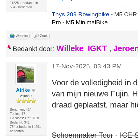
11225 x bedankt in
5342 berichten
Thys 209 Rowingbike
- M5 CHR
Pro - M5 MinimalBike
Website
Zoek
Willeke_IGKT
,
Jeroe
Bedankt door:
17-Nov-2025, 03:43 PM
Voor de volledigheid in 
Atrike
van mijn nieuwe Fujin. H
Velonaut
draad geplaatst, maar hi
Berichten: 414
Topics: 17
Lid sinds: Oct 2018
Bedankt: 341
754 x bedankt in 291
berichten
Schoenmaker Tour
-
ICE S