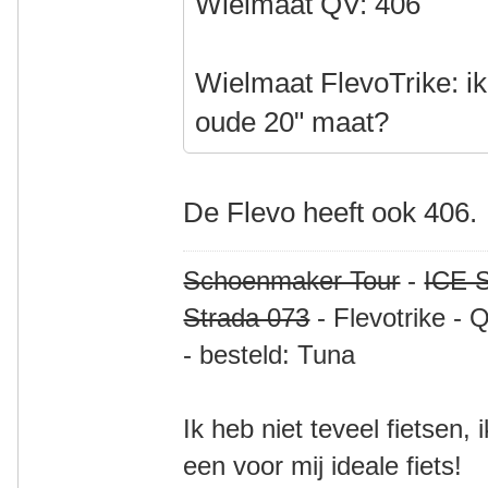
Wielmaat QV: 406
Wielmaat FlevoTrike: ik
oude 20" maat?
De Flevo heeft ook 406.
Schoenmaker Tour
-
ICE S
Strada 073
- Flevotrike - 
- besteld: Tuna
Ik heb niet teveel fietsen,
een voor mij ideale fiets!