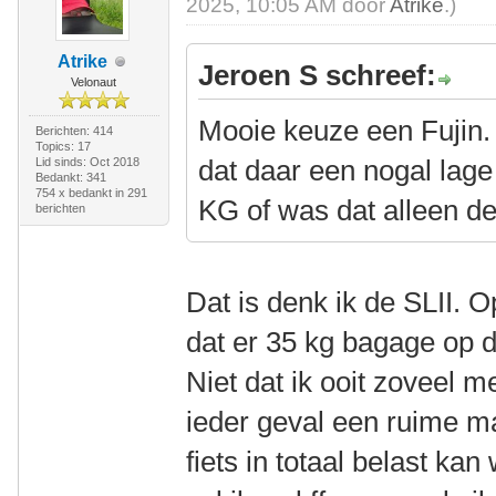
2025, 10:05 AM door
Atrike
.)
Atrike
Jeroen S schreef:
Velonaut
Mooie keuze een Fujin.
Berichten: 414
Topics: 17
dat daar een nogal lage
Lid sinds: Oct 2018
Bedankt: 341
754 x bedankt in 291
KG of was dat alleen d
berichten
Dat is denk ik de SLII. 
dat er 35 kg bagage op d
Niet dat ik ooit zoveel m
ieder geval een ruime ma
fiets in totaal belast ka