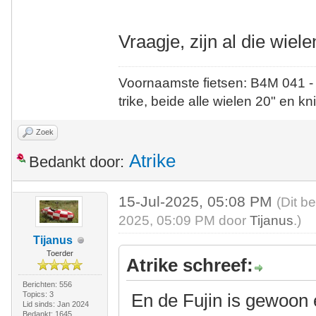
Vraagje, zijn al die wiel
Voornaamste fietsen: B4M 041 -
trike, beide alle wielen 20" en kn
Zoek
Atrike
Bedankt door:
15-Jul-2025, 05:08 PM
(Dit b
2025, 05:09 PM door
Tijanus
.)
Tijanus
Toerder
Atrike schreef:
Berichten: 556
Topics: 3
En de Fujin is gewoon e
Lid sinds: Jan 2024
Bedankt: 1645