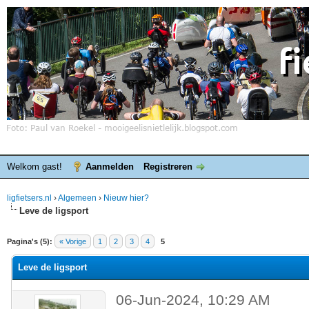
Welkom gast!
Aanmelden
Registreren
ligfietsers.nl
›
Algemeen
›
Nieuw hier?
Leve de ligsport
elde waardering is 0
Pagina's (5):
« Vorige
1
2
3
4
5
Leve de ligsport
06-Jun-2024, 10:29 AM