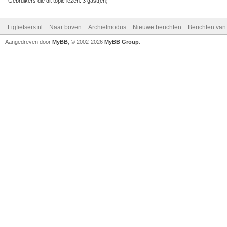
Gebruikers die dit topic lezen: 3 gast(en)
Ligfietsers.nl
Naar boven
Archiefmodus
Nieuwe berichten
Berichten va
Aangedreven door
MyBB
, © 2002-2026
MyBB Group
.