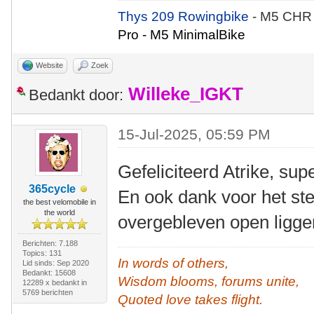
Thys 209 Rowingbike
- M5 CHR
Pro - M5 MinimalBike
Website
Zoek
Willeke_IGKT
Bedankt door:
15-Jul-2025, 05:59 PM
Gefeliciteerd Atrike, sup
365cycle
En ook dank voor het st
the best velomobile in
the world
overgebleven open ligge
Berichten: 7.188
Topics: 131
In words of others,
Lid sinds: Sep 2020
Bedankt: 15608
Wisdom blooms, forums unite,
12289 x bedankt in
5769 berichten
Quoted love takes flight.