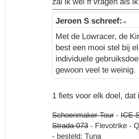
zal ik wel ff vragen als i
Jeroen S schreef:
Met de Lowracer, de Ki
best een mooi stel bij 
individuele gebruiksdoele
gewoon veel te weinig.
1 fiets voor elk doel, dat 
Schoenmaker Tour
-
ICE S
Strada 073
- Flevotrike - 
- besteld: Tuna