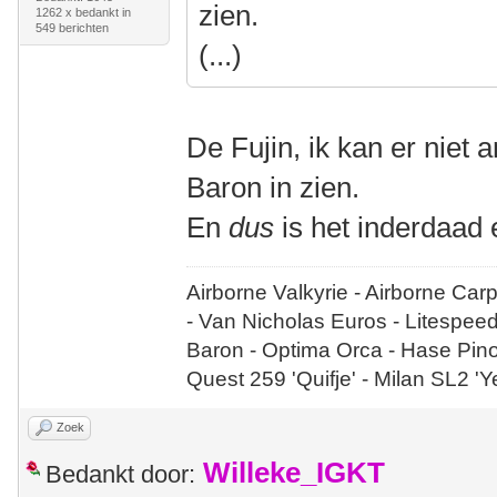
zien.
1262 x bedankt in
549 berichten
(...)
De Fujin, ik kan er niet
Baron in zien.
En
dus
is het inderdaad 
Airborne Valkyrie - Airborne Car
- Van Nicholas Euros - Litespee
Baron - Optima Orca - Hase Pin
Quest 259 'Quifje' - Milan SL2 '
Zoek
Willeke_IGKT
Bedankt door: