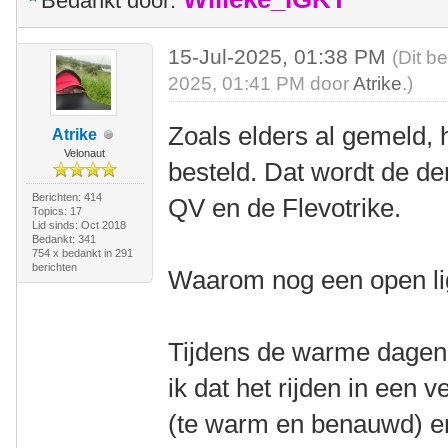
Bedankt door:
15-Jul-2025, 01:38 PM
(Dit b
2025, 01:41 PM door
Atrike
.)
Zoals elders al gemeld, 
Atrike
Velonaut
besteld. Dat wordt de der
Berichten: 414
QV en de Flevotrike.
Topics: 17
Lid sinds: Oct 2018
Bedankt: 341
754 x bedankt in 291
berichten
Waarom nog een open li
Tijdens de warme dagen 
ik dat het rijden in een v
(te warm en benauwd) en