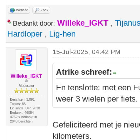
Website
Zoek
Willeke_IGKT
,
Tijanu
Bedankt door:
Hardloper
,
Lig-hen
15-Jul-2025, 04:42 PM
Atrike schreef:
Willeke_IGKT
En tenslotte: met een Fu
Moderator
weer 3 wielen per fiets
Berichten: 3.091
Topics: 86
Lid sinds: Dec 2020
Bedankt: 46084
4762 x bedankt in
2043 berichten
Gefeliciteerd met je nieuw
kilometers.