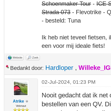
Schoenmaker Tour
-
ICE S
Strada 073
- Flevotrike - 
- besteld: Tuna
Ik heb niet teveel fietsen,
een voor mij ideale fiets!
Website
Zoek
Hardloper
,
Willeke_I
Bedankt door:
02-Jul-2024, 01:23 PM
Nooit gedacht dat ik net 
Atrike
bestellen van een QV. Di
Velonaut