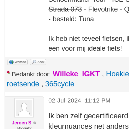
Strada 073
- Flevotrike - 
- besteld: Tuna
Ik heb niet teveel fietsen,
een voor mij ideale fiets!
Website
Zoek
Willeke_IGKT
,
Hoekie
Bedankt door:
roetsende
,
365cycle
02-Jul-2024, 11:12 PM
Ik ben zelf gecertificeer
Jeroen S
kleurnuances net anders 
Moderator