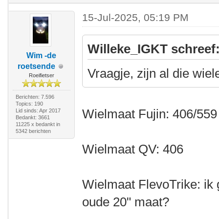
15-Jul-2025, 05:19 PM
Willeke_IGKT schreef
Wim -de
roetsende
Vraagje, zijn al die wie
Roeifietser
Berichten: 7.596
Topics: 190
Wielmaat Fujin: 406/559
Lid sinds: Apr 2017
Bedankt: 3661
11225 x bedankt in
5342 berichten
Wielmaat QV: 406
Wielmaat FlevoTrike: ik 
oude 20" maat?