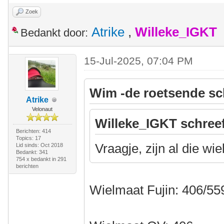
Zoek
Atrike
,
Willeke_IGKT
Bedankt door:
15-Jul-2025, 07:04 PM
Wim -de roetsende sc
Atrike
Velonaut
Willeke_IGKT schree
Berichten: 414
Topics: 17
Vraagje, zijn al die wi
Lid sinds: Oct 2018
Bedankt: 341
754 x bedankt in 291
berichten
Wielmaat Fujin: 406/55