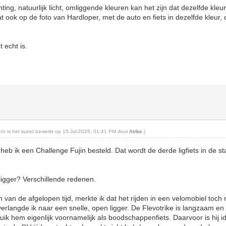
ting, natuurlijk licht, omliggende kleuren kan het zijn dat dezelfde kleur
dat ook op de foto van Hardloper, met de auto en fiets in dezelfde kleur,
 echt is.
icht is het laatst bewerkt op 15-Jul-2025, 01:41 PM door
Atrike
.)
heb ik een Challenge Fujin besteld. Dat wordt de derde ligfiets in de s
gger? Verschillende redenen.
an de afgelopen tijd, merkte ik dat het rijden in een velomobiel toch ni
langde ik naar een snelle, open ligger. De Flevotrike is langzaam en 
uik hem eigenlijk voornamelijk als boodschappenfiets. Daarvoor is hij i