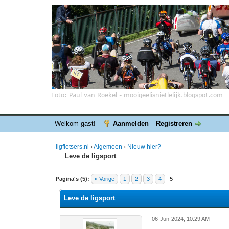
Welkom gast!
Aanmelden
Registreren
ligfietsers.nl
›
Algemeen
›
Nieuw hier?
Leve de ligsport
0 stemmen - gemiddelde waardering is 0
1
2
3
4
5
Pagina's (5):
« Vorige
1
2
3
4
5
Leve de ligsport
06-Jun-2024, 10:29 AM