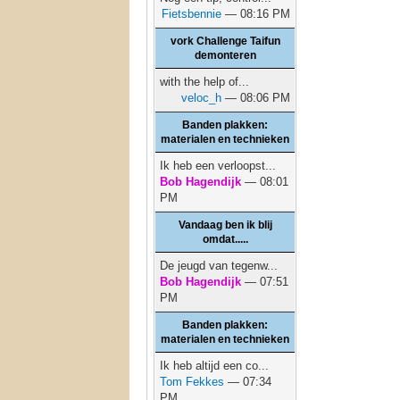
Fietsbennie
— 08:16 PM
vork Challenge Taifun
demonteren
with the help of...
veloc_h
— 08:06 PM
Banden plakken:
materialen en technieken
Ik heb een verloopst...
Bob Hagendijk
— 08:01
PM
Vandaag ben ik blij
omdat.....
De jeugd van tegenw...
Bob Hagendijk
— 07:51
PM
Banden plakken:
materialen en technieken
Ik heb altijd een co...
Tom Fekkes
— 07:34
PM