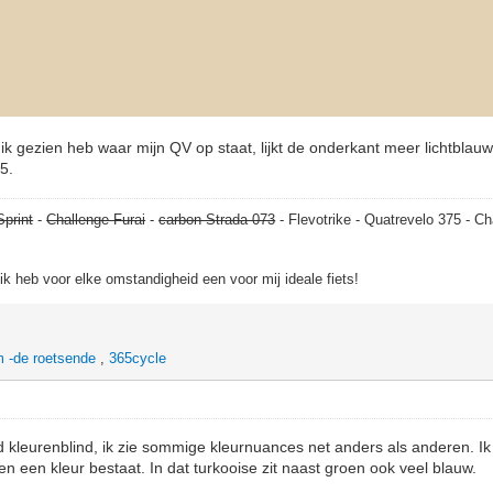
ik gezien heb waar mijn QV op staat, lijkt de onderkant meer lichtblauw
5.
Sprint
-
Challenge Furai
-
carbon Strada 073
- Flevotrike - Quatrevelo 375 - Ch
, ik heb voor elke omstandigheid een voor mij ideale fiets!
 -de roetsende
,
365cycle
erd kleurenblind, ik zie sommige kleurnuances net anders als anderen. Ik
en een kleur bestaat. In dat turkooise zit naast groen ook veel blauw.