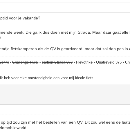
tijd voor je vakantie?
omende week. Die ga ik dus doen met mijn Strada. Maar daar gaat alle
t.
endje fietskamperen als de QV is gearriveerd, maar dat zal dan pas in
Sprint
-
Challenge Furai
-
carbon Strada 073
- Flevotrike - Quatrevelo 375 - Ch
, ik heb voor elke omstandigheid een voor mij ideale fiets!
t op tijd zou zijn met het bestellen van een QV. Dit zou wel eens de la
Velomobileworld.