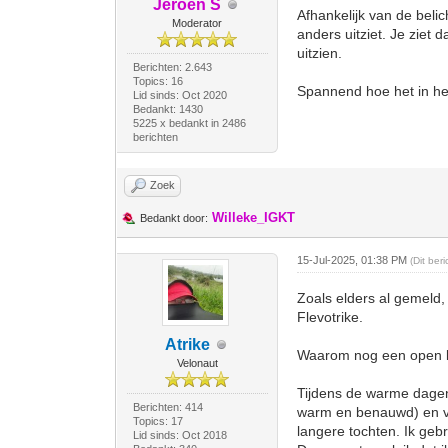
Jeroen S
Afhankelijk van de belich
Moderator
anders uitziet. Je ziet 
uitzien.
Berichten: 2.643
Topics: 16
Spannend hoe het in het
Lid sinds: Oct 2020
Bedankt: 1430
5225 x bedankt in 2486
berichten
Zoek
Willeke_IGKT
Bedankt door:
15-Jul-2025, 01:38 PM
(Dit ber
Zoals elders al gemeld, 
Flevotrike.
Atrike
Waarom nog een open li
Velonaut
Tijdens de warme dagen v
Berichten: 414
warm en benauwd) en ver
Topics: 17
langere tochten. Ik gebr
Lid sinds: Oct 2018