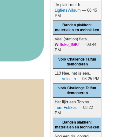
Je plakt met h...
LigfietsWilsum
— 08:45
PM
Banden plakken:
materialen en technieken
Veel (station) fiets...
Willeke_IGKT
— 08:44
PM
vork Challenge Taifun
demonteren
118 Nee, het is een...
veloc_h
— 08:25 PM
vork Challenge Taifun
demonteren
Het lijkt een Torxbo...
Tom Fekkes
— 08:22
PM
Banden plakken:
materialen en technieken
Nog een tip, control...