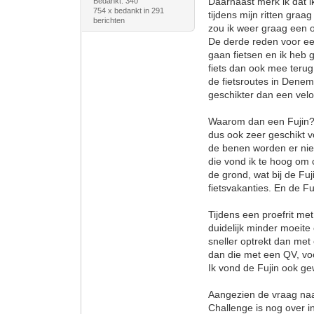
Daarnaast merk ik dat i
Bedankt: 340
754 x bedankt in 291
tijdens mijn ritten gra
berichten
zou ik weer graag een 
De derde reden voor een
gaan fietsen en ik heb 
fiets dan ook mee terug
de fietsroutes in Denem
geschikter dan een vel
Waarom dan een Fujin? D
dus ook zeer geschikt vo
de benen worden er niet
die vond ik te hoog om 
de grond, wat bij de Fuj
fietsvakanties. En de Fu
Tijdens een proefrit met
duidelijk minder moeite
sneller optrekt dan met
dan die met een QV, voo
Ik vond de Fujin ook ge
Aangezien de vraag naar 
Challenge is nog over i