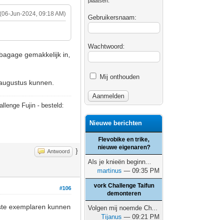
plaatsen.
(06-Jun-2024, 09:18 AM)
Gebruikersnaam:
Wachtwoord:
 bagage gemakkelijk in,
Mij onthouden
 augustus kunnen.
allenge Fujin - besteld:
Nieuwe berichten
Flevobike en trike,
nieuwe eigenaren?
}
Antwoord
Als je knieën beginn...
martinus
— 09:35 PM
vork Challenge Taifun
#106
demonteren
atste exemplaren kunnen
Volgen mij noemde Ch...
Tijanus
— 09:21 PM