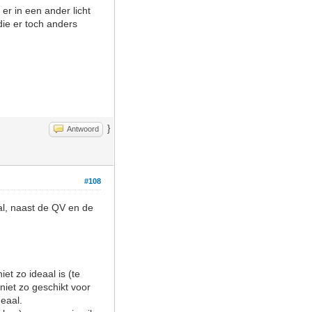
 er in een ander licht
 die er toch anders
}
Antwoord
#108
tal, naast de QV en de
et zo ideaal is (te
niet zo geschikt voor
deaal.