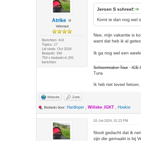
Jeroen S schreef:
Komt ie dan nog wel op
Atrike
Velonaut
Nee, mijn vakantie is k
Berichten: 414
want dat heb ik al getes
Topics: 17
Lid sinds: Oct 2018
Ik ga nog wel een week
Bedankt: 340
754 x bedankt in 291
berichten
Schoenmaker Tour
-
ICE 
Tuna
Ik heb niet teveel fietsen
Website
Zoek
Hardloper
,
Willeke_IGKT
,
Hoekie
Bedankt door:
02-Jul-2024, 01:23 PM
Nooit gedacht dat ik ne
zijn die gemaakt is bij 