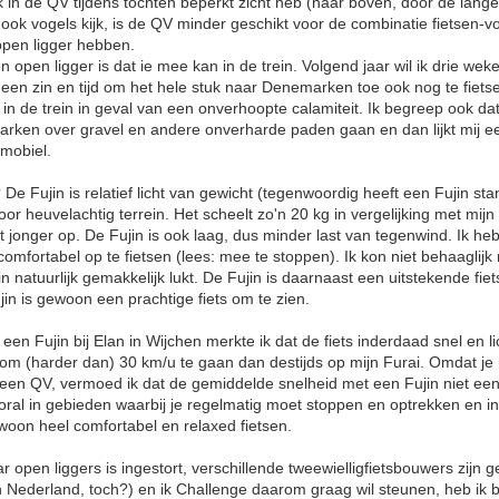
k in de QV tijdens tochten beperkt zicht heb (naar boven, door de lang
ag ook vogels kijk, is de QV minder geschikt voor de combinatie fietsen-
open ligger hebben.
 open ligger is dat ie mee kan in de trein. Volgend jaar wil ik drie w
geen zin en tijd om het hele stuk naar Denemarken toe ook nog te fiet
 in de trein in geval van een onverhoopte calamiteit. Ik begreep ook 
arken over gravel en andere onverharde paden gaan en dan lijkt mij e
omobiel.
e Fujin is relatief licht van gewicht (tegenwoordig heeft een Fujin st
or heuvelachtig terrein. Het scheelt zo'n 20 kg in vergelijking met mijn
 jonger op. De Fujin is ook laag, dus minder last van tegenwind. Ik h
comfortabel op te fietsen (lees: mee te stoppen). Ik kon niet behaaglij
in natuurlijk gemakkelijk lukt. De Fujin is daarnaast een uitstekende fiet
jin is gewoon een prachtige fiets om te zien.
 een Fujin bij Elan in Wijchen merkte ik dat de fiets inderdaad snel en li
 om (harder dan) 30 km/u te gaan dan destijds op mijn Furai. Omdat je
 een QV, vermoed ik dat de gemiddelde snelheid met een Fujin niet eens
ral in gebieden waarbij je regelmatig moet stoppen en optrekken en in 
woon heel comfortabel en relaxed fietsen.
open liggers is ingestort, verschillende tweewielligfietsbouwers zijn g
n Nederland, toch?) en ik Challenge daarom graag wil steunen, heb ik