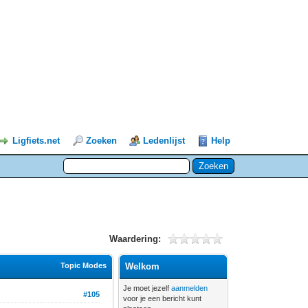
Ligfiets.net
Zoeken
Ledenlijst
Help
Waardering:
Topic Modes
Welkom
Je moet jezelf
aanmelden
#105
voor je een bericht kunt