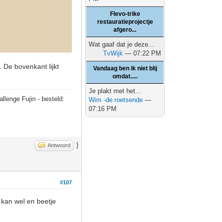
Flevo-trike
restauratieprojectje
afgero...
Wat gaaf dat je deze...
TvWijk
— 07:22 PM
. De bovenkant lijkt
Vandaag ben ik niet blij
omdat.....
Je plakt met het...
allenge Fujin - besteld:
Wim -de roetsende
—
07:16 PM
}
Antwoord
#107
 kan wel en beetje