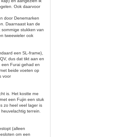
e kap) en aangezien ik
vogelen. Ook daarvoor
eken door Denemarken
sen. Daarnaast kan de
dat sommige stukken van
en tweewieler ook
andaard een SL-frame),
 QV, dus dat tikt aan en
eb een Furai gehad en
k met beide voeten op
s voor
cht is. Het kostte me
 met een Fujin een stuk
 zo heel veel lager is
heuvelachtig terrein.
estopt (alleen
 besloten om een