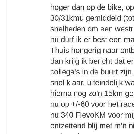
hoger dan op de bike, o
30/31kmu gemiddeld (tot
snelheden om een westri
nu durf ik er best een m
Thuis hongerig naar ontbi
dan krijg ik bericht dat 
collega's in de buurt zijn
snel klaar, uiteindelijk 
hierna nog zo'n 15km gefi
nu op +/-60 voor het rac
nu 340 FlevoKM voor mij!
ontzettend blij met m'n n