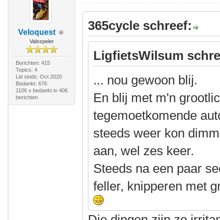
365cycle schreef:
Veloquest
Valsspeler
LigfietsWilsum schre
Berichten: 415
Topics: 4
... nou gewoon blij.
Lid sinds: Oct 2020
Bedankt: 676
1106 x bedankt in 406
En blij met m'n grootl
berichten
tegemoetkomende auto
steeds weer kon dimme
aan, wel zes keer.
Steeds na een paar s
feller, knipperen met g
Die dingen zijn zo irritan