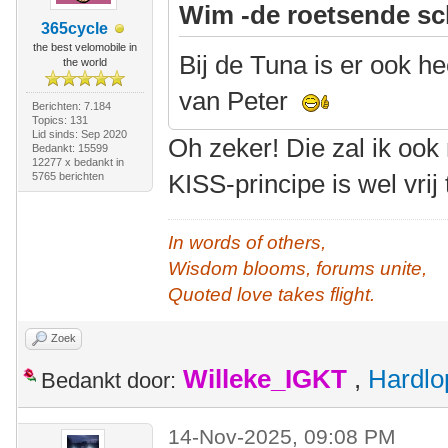
Wim -de roetsende sc
365cycle
the best velomobile in
Bij de Tuna is er ook h
the world
van Peter
Berichten: 7.184
Topics: 131
Lid sinds: Sep 2020
Oh zeker! Die zal ik ook
Bedankt: 15599
12277 x bedankt in
KISS-principe is wel vrij
5765 berichten
In words of others,
Wisdom blooms, forums unite,
Quoted love takes flight.
Zoek
Willeke_IGKT
,
Hardlo
Bedankt door:
14-Nov-2025, 09:08 PM