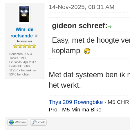
14-Nov-2025, 08:31 AM
gideon schreef:
Wim -de
roetsende
Easy, met de hoogte ver
Roeifietser
koplamp
Berichten: 7.594
Topics: 190
Lid sinds: Apr 2017
Bedankt: 3660
11217 x bedankt in
Met dat systeem ben ik n
5340 berichten
het werkt.
Thys 209 Rowingbike
- M5 CHR
Pro - M5 MinimalBike
Website
Zoek