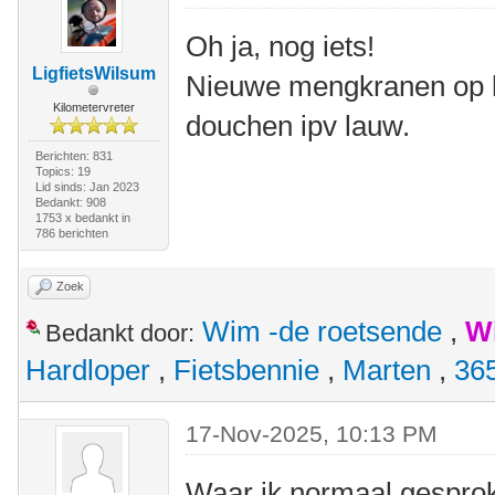
Oh ja, nog iets!
LigfietsWilsum
Nieuwe mengkranen op h
Kilometervreter
douchen ipv lauw.
Berichten: 831
Topics: 19
Lid sinds: Jan 2023
Bedankt: 908
1753 x bedankt in
786 berichten
Zoek
Wim -de roetsende
,
W
Bedankt door:
Hardloper
,
Fietsbennie
,
Marten
,
36
17-Nov-2025, 10:13 PM
Waar ik normaal gesprok