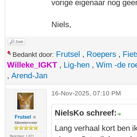
vorige eigenaar nog geen
Niels,
Zoek
Frutsel
,
Roepers
,
Fie
Bedankt door:
Willeke_IGKT
,
Lig-hen
,
Wim -de ro
,
Arend-Jan
16-Nov-2025, 07:10 PM
NielsKo schreef:
Frutsel
Kilometervreter
Lang verhaal kort ben ik
Berichten: 1.871