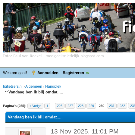
Welkom gast!
Aanmelden
Registreren
ligfietsers.nl
›
Algemeen
›
Hangplek
Vandaag ben ik blij omdat.....
elde waardering is 4.25
Pagina's (255):
« Vorige
1
...
226
227
228
229
230
231
232
23
Vandaag ben ik blij omdat.....
13-Nov-2025, 11:01 PM