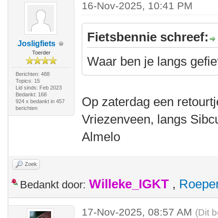
16-Nov-2025, 10:41 PM
Fietsbennie schreef:
Josligfiets
Toerder
Waar ben je langs gefie
Berichten: 488
Topics: 15
Lid sinds: Feb 2023
Bedankt: 168
Op zaterdag een retourt
924 x bedankt in 457
berichten
Vriezenveen, langs Sibcu
Almelo
Zoek
Willeke_IGKT
,
Roepe
Bedankt door:
17-Nov-2025, 08:57 AM
(Dit 