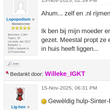
15-Nov-2025, 02:39 PM
Ahum... zelf en .nl rijmen
Lopopodium
Kilometervreter
Ik ben bij mijn moeder e
Berichten: 2.364
gezet. Meestal propt ze e
Topics: 35
Lid sinds: Apr 2017
Bedankt: 1
in huis heeft liggen...
2089 x bedankt in
1170 berichten
Zoek
Willeke_IGKT
Bedankt door:
15-Nov-2025, 06:31 PM
Gewèldig hulp-Sinter-
Lig-hen