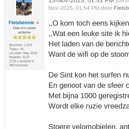
15-Nov-2025, 01:51 PM
(Dit 
Nov-2025, 01:54 PM door
Fiets
,,O kom toch eens kijken”
Fietsbennie
Fiets m'n voeten
,,Wat een leuke site ik h
achterna
Het laden van de berich
Berichten: 1.879
Topics: 45
Want de wifi op de stoo
Lid sinds: May 2018
Bedankt: 3123
2715 x bedankt in
989 berichten
De Sint kon het surfen nu
En genoot van de sfeer op
Met bijna 1000 geregist
Wordt elke ruzie vreed
Stoere velomobielen, a