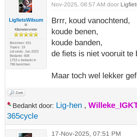
Nov-2025, 08:57 AM door
Ligfie
Brrr, koud vanochtend,
LigfietsWilsum
koude benen,
Kilometervreter
koude banden,
Berichten: 831
Topics: 19
de fiets is niet vooruit t
Lid sinds: Jan 2023
Bedankt: 908
1753 x bedankt in
786 berichten
Maar toch wel lekker gef
Zoek
Lig-hen
,
Willeke_IGK
Bedankt door:
365cycle
17-Nov-2025, 07:51 PM