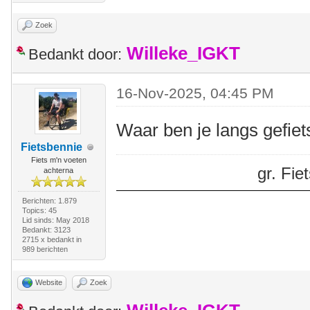
Zoek
Willeke_IGKT
Bedankt door:
16-Nov-2025, 04:45 PM
Waar ben je langs gefiet
Fietsbennie
Fiets m'n voeten
gr. Fi
achterna
Berichten: 1.879
Topics: 45
Lid sinds: May 2018
Bedankt: 3123
2715 x bedankt in
989 berichten
Website
Zoek