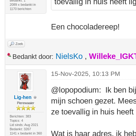
toevallig in huis heeft li
Bedankt: 1
2089 x bedankt in
1170 berichten
Een chocoladereep!
Zoek
NielsKo
,
Willeke_IGK
Bedankt door:
15-Nov-2025, 10:13 PM
@lopopodium: Ik ben bij
Lig-hen
mijn schoen gezet. Meest
Pierewaaier
ze toevallig in huis heeft 
Berichten: 383
Topics: 4
Lid sinds: Aug 2021
Bedankt: 3267
Wat is haar adres, ik h
1141 x bedankt in 360