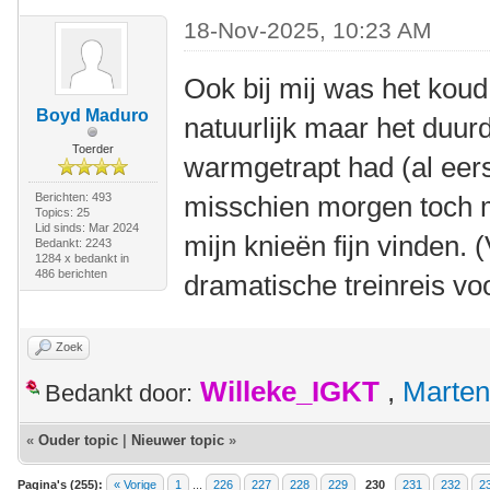
18-Nov-2025, 10:23 AM
Ook bij mij was het koud 
Boyd Maduro
natuurlijk maar het duurd
Toerder
warmgetrapt had (al eerst
Berichten: 493
misschien morgen toch m
Topics: 25
Lid sinds: Mar 2024
mijn knieën fijn vinden.
Bedankt: 2243
1284 x bedankt in
486 berichten
dramatische treinreis v
Zoek
Willeke_IGKT
,
Marten
Bedankt door:
«
Ouder topic
|
Nieuwer topic
»
Pagina's (255):
« Vorige
1
...
226
227
228
229
230
231
232
2