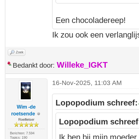
Een chocoladereep!
Ik zou ook een verlangli
Zoek
Willeke_IGKT
Bedankt door:
16-Nov-2025, 11:03 AM
Lopopodium schreef:
Wim -de
roetsende
Lopopodium schreef
Roeifietser
Berichten: 7.594
Ik ben bij mijn moeder
Topics: 190