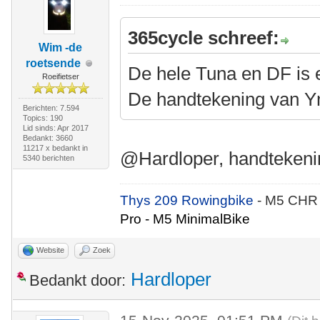
365cycle schreef:
Wim -de
roetsende
De hele Tuna en DF is 
Roeifietser
De handtekening van Y
Berichten: 7.594
Topics: 190
Lid sinds: Apr 2017
Bedankt: 3660
11217 x bedankt in
@Hardloper, handtekenin
5340 berichten
Thys 209 Rowingbike
- M5 CHR
Pro - M5 MinimalBike
Website
Zoek
Hardloper
Bedankt door: