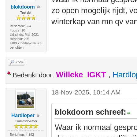
blokdoorn
zo open mogelijk rijdt,
Toerder
winterkap van mn qv van
Berichten: 524
Topics: 10
Lid sinds: Mar 2021
Bedankt: 206
1189 x bedankt in 505
berichten
Zoek
Willeke_IGKT
,
Hardlo
Bedankt door:
18-Nov-2025, 10:14 AM
blokdoorn schreef:
Hardloper
Kilometervreter
Waar ik normaal gespro
Berichten: 4.192