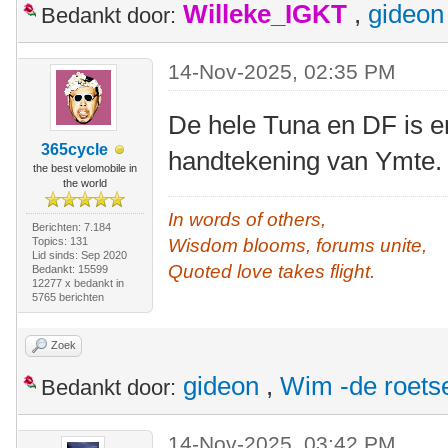
Willeke_IGKT
,
gideon
Bedankt door:
14-Nov-2025, 02:35 PM
De hele Tuna en DF is e
365cycle
handtekening van Ymte.
the best velomobile in
the world
In words of others,
Berichten: 7.184
Topics: 131
Wisdom blooms, forums unite,
Lid sinds: Sep 2020
Quoted love takes flight.
Bedankt: 15599
12277 x bedankt in
5765 berichten
Zoek
gideon
,
Wim -de roets
Bedankt door:
14-Nov-2025, 03:42 PM