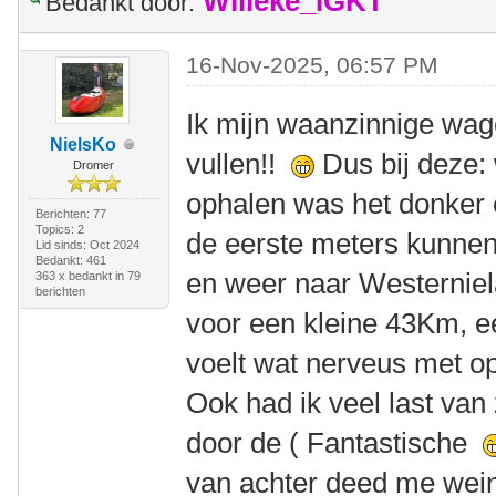
Willeke_IGKT
Bedankt door:
16-Nov-2025, 06:57 PM
Ik mijn waanzinnige wag
NielsKo
vullen!!
Dus bij deze:
Dromer
ophalen was het donker e
Berichten: 77
Topics: 2
de eerste meters kunne
Lid sinds: Oct 2024
Bedankt: 461
en weer naar Westernie
363 x bedankt in 79
berichten
voor een kleine 43Km, e
voelt wat nerveus met opt
Ook had ik veel last van
door de ( Fantastische
van achter deed me weini