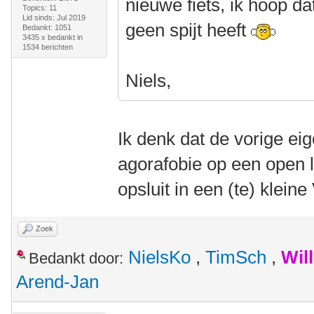
nieuwe fiets, ik hoop d
Topics: 11
Lid sinds: Jul 2019
geen spijt heeft
Bedankt: 1051
3435 x bedankt in
1534 berichten
Niels,
Ik denk dat de vorige ei
agorafobie op een open li
opsluit in een (te) klei
Zoek
NielsKo
,
TimSch
,
Wil
Bedankt door:
Arend-Jan