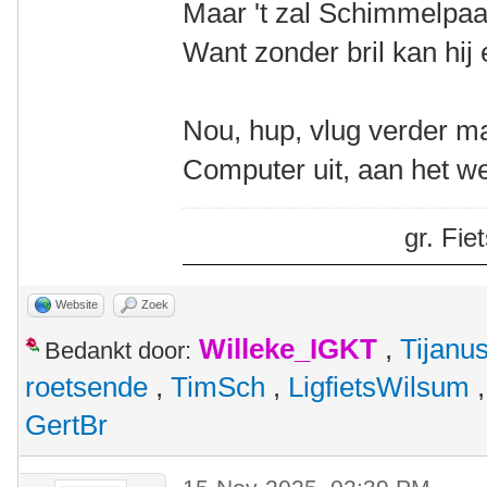
Maar 't zal Schimmelpaa
Want zonder bril kan hij 
Nou, hup, vlug verder ma
Computer uit, aan het we
gr. Fi
Website
Zoek
Willeke_IGKT
,
Tijanu
Bedankt door:
roetsende
,
TimSch
,
LigfietsWilsum
GertBr