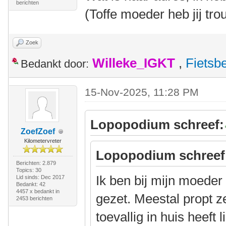
berichten
(Toffe moeder heb jij tr
Zoek
Willeke_IGKT
,
Fietsb
Bedankt door:
15-Nov-2025, 11:28 PM
Lopopodium schreef:
ZoefZoef
Kilometervreter
Lopopodium schreef
Berichten: 2.879
Topics: 30
Ik ben bij mijn moeder
Lid sinds: Dec 2017
Bedankt: 42
4457 x bedankt in
gezet. Meestal propt ze
2453 berichten
toevallig in huis heeft l