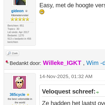
Easy, met de hoogte ver
gideon
Kilometervreter
Berichten: 851
Topics: 30
Lid sinds: Apr 2017
Bedankt: 1270
913 x bedankt in 456
berichten
Zoek
Willeke_IGKT
,
Wim -d
Bedankt door:
14-Nov-2025, 01:32 AM
Veloquest schreef:
365cycle
the best velomobile in
Ze hadden het laatst ov
the world