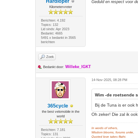
Hardloper
Geduld en respect voor 
Kilometervreter
Berichten: 4.192
Topics: 132
Lid sinds: Apr 2023
Bedankt: 4665
5491 x bedankt in 3565
berichten
Zoek
Willeke_IGKT
Bedankt door:
14-Nov-2025, 08:28 PM
Wim -de roetsende s
Bij de Tuna is er ook
365cycle
the best velomobile in the
Oh zeker! Die zal ik ook
world
In words of others,
Berichten: 7.181
Wisdom blooms, forums unite,
Topics: 131
Quoted love takes flight.