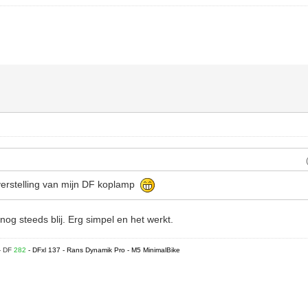
verstelling van mijn DF koplamp
nog steeds blij. Erg simpel en het werkt.
- DF
282
- DFxl 137 - Rans Dynamik Pro - M5 MinimalBike