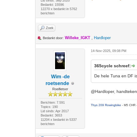
Lid sinds: Sep 2020
Bedankt: 15596
12270 x bedankt in 5762
berichten
Zoek
Willeke_IGKT
,
Hardloper
Bedankt door:
14-Nov-2025, 09:08 PM
365cycle schreef:
De hele Tuna en DF i
Wim -de
roetsende
Roeifietser
@Hardloper, handtekeni
Berichten: 7.591
Thys 209 Rowingbike
- M5 CHR 
Topics: 190
Lid sinds: Apr 2017
Bedankt: 3653
11204 x bedankt in 5337
berichten