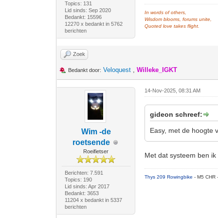
Topics: 131
Lid sinds: Sep 2020
In words of others,
Bedankt: 15596
Wisdom blooms, forums unite,
12270 x bedankt in 5762
Quoted love takes flight.
berichten
Zoek
Veloquest
,
Willeke_IGKT
Bedankt door:
14-Nov-2025, 08:31 AM
gideon schreef:
Easy, met de hoogte 
Wim -de
roetsende
Roeifietser
Met dat systeem ben ik 
Berichten: 7.591
Thys 209 Rowingbike
- M5 CHR 
Topics: 190
Lid sinds: Apr 2017
Bedankt: 3653
11204 x bedankt in 5337
berichten