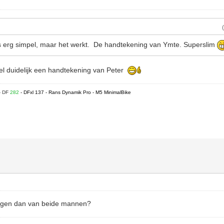
s erg simpel, maar het werkt. De handtekening van Ymte. Superslim
eel duidelijk een handtekening van Peter
- DF
282
- DFxl 137 - Rans Dynamik Pro - M5 MinimalBike
ingen dan van beide mannen?