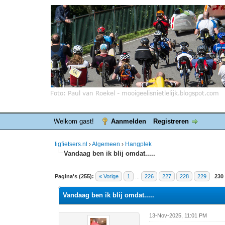
Welkom gast!
Aanmelden
Registreren
ligfietsers.nl
›
Algemeen
›
Hangplek
Vandaag ben ik blij omdat.....
8 stemmen - gemiddelde waardering is 4.25
1
2
3
4
5
Pagina's (255):
« Vorige
1
...
226
227
228
229
230
Vandaag ben ik blij omdat.....
13-Nov-2025, 11:01 PM