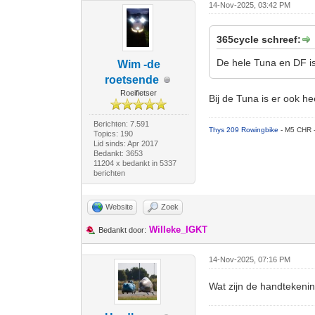
14-Nov-2025, 03:42 PM
365cycle schreef:
De hele Tuna en DF i
Wim -de
roetsende
Roeifietser
Bij de Tuna is er ook h
Berichten: 7.591
Thys 209 Rowingbike
- M5 CHR 
Topics: 190
Lid sinds: Apr 2017
Bedankt: 3653
11204 x bedankt in 5337
berichten
Website
Zoek
Willeke_IGKT
Bedankt door:
14-Nov-2025, 07:16 PM
Wat zijn de handteken