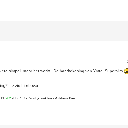
s erg simpel, maar het werkt. De handtekening van Ymte. Superslim
ng? --> zie hierboven
- DF
282
- DFxl 137 - Rans Dynamik Pro - M5 MinimalBike