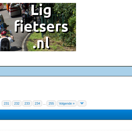
231
232
233
234
...
255
Volgende »