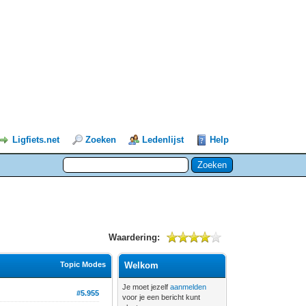
Ligfiets.net
Zoeken
Ledenlijst
Help
Waardering:
Topic Modes
Welkom
Je moet jezelf
aanmelden
#5.955
voor je een bericht kunt