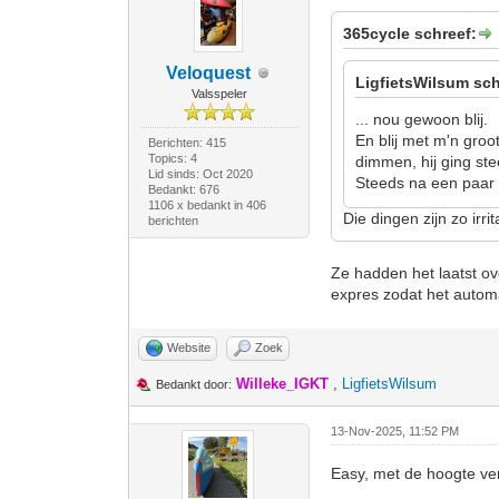
365cycle schreef:
Veloquest
LigfietsWilsum sch
Valsspeler
... nou gewoon blij.
En blij met m'n gro
Berichten: 415
Topics: 4
dimmen, hij ging st
Lid sinds: Oct 2020
Steeds na een paar 
Bedankt: 676
1106 x bedankt in 406
Die dingen zijn zo irri
berichten
Ze hadden het laatst ov
expres zodat het automat
Website
Zoek
Willeke_IGKT
,
LigfietsWilsum
Bedankt door:
13-Nov-2025, 11:52 PM
Easy, met de hoogte ve