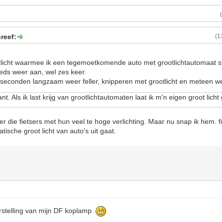
reef:
(1
otlicht waarmee ik een tegemoetkomende auto met grootlichtautomaat 
eeds weer aan, wel zes keer.
seconden langzaam weer feller, knipperen met grootlicht en meteen we
tant. Als ik last krijg van grootlichtautomaten laat ik m'n eigen groot lic
er die fietsers met hun veel te hoge verlichting. Maar nu snap ik hem. f
ische groot licht van auto's uit gaat.
rstelling van mijn DF koplamp