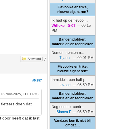
Flevobike en trike,
nieuwe eigenaren?
Ik had op de flevobi...
Willeke_IGKT
— 09:15
PM
Banden plakken:
materialen en technieken
Nemen mensen n...
Tijanus
— 09:01 PM
}
Antwoord
Flevobike en trike,
nieuwe eigenaren?
Inmiddels een half j...
#5.957
ligvogel
— 08:59 PM
Banden plakken:
(13-Nov-2025, 11:01 PM)
materialen en technieken
 fietsers doen dat
Nog een tip, contr...
Bianca F
— 08:59 PM
 door heeft dat ik last
Vandaag ben ik niet blij
omdat.....