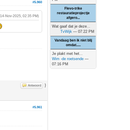
#5.960
Flevo-trike
restauratieprojectje
(14-Nov-2025, 02:35 PM)
afgero...
Wat gaaf dat je deze...
TvWijk
— 07:22 PM
Vandaag ben ik niet blij
omdat.....
Je plakt met het...
Wim -de roetsende
—
07:16 PM
}
Antwoord
#5.961