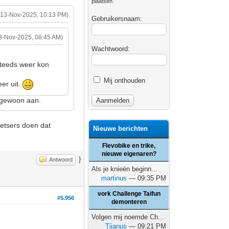
plaatsen.
(13-Nov-2025, 10:13 PM)
Gebruikersnaam:
3-Nov-2025, 08:45 AM)
Wachtwoord:
steeds weer kon
Mij onthouden
er uit.
ht gewoon aan.
ietsers doen dat
Nieuwe berichten
Flevobike en trike,
nieuwe eigenaren?
}
Antwoord
Als je knieën beginn...
martinus
— 09:35 PM
vork Challenge Taifun
#5.956
demonteren
Volgen mij noemde Ch...
Tijanus
— 09:21 PM