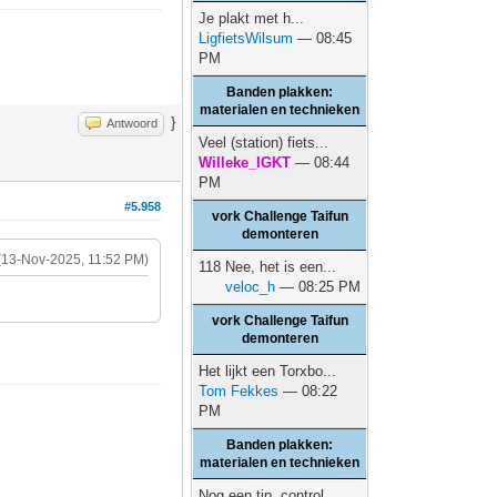
Je plakt met h...
LigfietsWilsum
— 08:45
PM
Banden plakken:
materialen en technieken
}
Antwoord
Veel (station) fiets...
Willeke_IGKT
— 08:44
PM
#5.958
vork Challenge Taifun
demonteren
(13-Nov-2025, 11:52 PM)
118 Nee, het is een...
veloc_h
— 08:25 PM
vork Challenge Taifun
demonteren
Het lijkt een Torxbo...
Tom Fekkes
— 08:22
PM
Banden plakken:
materialen en technieken
Nog een tip, control...