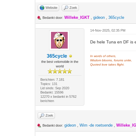
Website
Zoek
Willeke_IGKT
,
gideon
,
365cycle
Bedankt door:
14-Nov-2025, 02:35 PM
De hele Tuna en DF is 
365cycle
In words of others,
Wisdom blooms, forums unite,
the best velomobile in the
Quoted love takes flight.
world
Berichten: 7.181
Topics: 131
Lid sinds: Sep 2020
Bedankt: 15596
12270 x bedankt in 5762
berichten
Zoek
gideon
,
Wim -de roetsende
,
Willeke_I
Bedankt door: