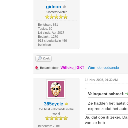
gideon
Kilometervreter
Berichten: 851
Topics: 30
Lid sinds: Apr 2017
Bedankt: 1270
913 x bedankt in 456
berichten
Zoek
Willeke_IGKT
,
Wim -de roetsende
Bedankt door:
14-Nov-2025, 01:32 AM
Veloquest schreef:
Ze hadden het laatst o
365cycle
expres zodat het autom
the best velomobile in the
world
Ja, dat doe ik zeker. Da
van ze heb.
Berichten: 7.181