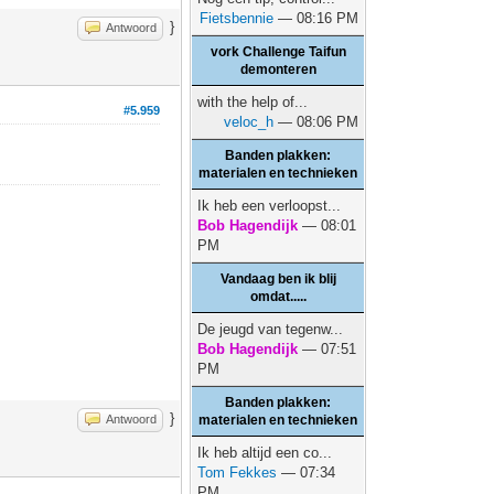
Fietsbennie
— 08:16 PM
}
Antwoord
vork Challenge Taifun
demonteren
with the help of...
#5.959
veloc_h
— 08:06 PM
Banden plakken:
materialen en technieken
Ik heb een verloopst...
Bob Hagendijk
— 08:01
PM
Vandaag ben ik blij
omdat.....
De jeugd van tegenw...
Bob Hagendijk
— 07:51
PM
Banden plakken:
}
Antwoord
materialen en technieken
Ik heb altijd een co...
Tom Fekkes
— 07:34
PM