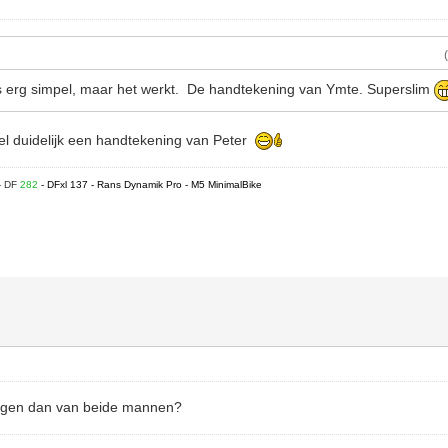
s erg simpel, maar het werkt. De handtekening van Ymte. Superslim
eel duidelijk een handtekening van Peter
- DF
282
- DFxl 137 - Rans Dynamik Pro - M5 MinimalBike
ingen dan van beide mannen?