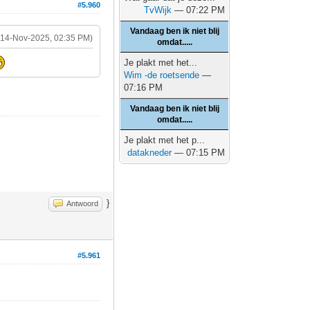
#5.960
TvWijk
— 07:22 PM
Vandaag ben ik niet blij
(14-Nov-2025, 02:35 PM)
omdat.....
Je plakt met het...
Wim -de roetsende
—
07:16 PM
Vandaag ben ik niet blij
omdat.....
Je plakt met het p...
datakneder
— 07:15 PM
}
Antwoord
#5.961