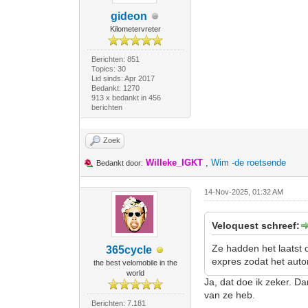
gideon
Kilometervreter
Berichten: 851
Topics: 30
Lid sinds: Apr 2017
Bedankt: 1270
913 x bedankt in 456
berichten
Zoek
Willeke_IGKT
,
Wim -de roetsende
Bedankt door:
14-Nov-2025, 01:32 AM
Veloquest schreef:
Ze hadden het laatst o
365cycle
expres zodat het autom
the best velomobile in the
world
Ja, dat doe ik zeker. Da
van ze heb.
Berichten: 7.181