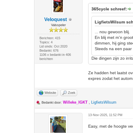
365cycle schreef:
Veloquest
LigfietsWilsum sch
Valsspeler
... nou gewoon blij.
En blij met m'n gro
Berichten: 415
Topics: 4
dimmen, hij ging st
Lid sinds: Oct 2020
Steeds na een paar 
Bedankt: 676
1106 x bedankt in 406
Die dingen zijn zo irri
berichten
Ze hadden het laatst ov
expres zodat het automat
Website
Zoek
Willeke_IGKT
,
LigfietsWilsum
Bedankt door:
13-Nov-2025, 11:52 PM
Easy, met de hoogte ve