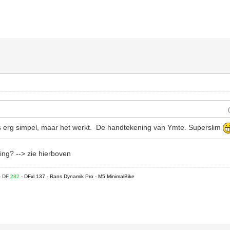
s erg simpel, maar het werkt. De handtekening van Ymte. Superslim
ng? --> zie hierboven
- DF
282
- DFxl 137 - Rans Dynamik Pro - M5 MinimalBike