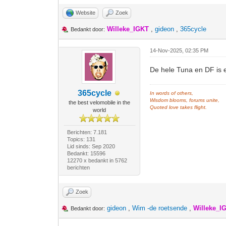
Website
Zoek
Willeke_IGKT
,
gideon
,
365cycle
Bedankt door:
14-Nov-2025, 02:35 PM
De hele Tuna en DF is 
365cycle
In words of others,
Wisdom blooms, forums unite,
the best velomobile in the
Quoted love takes flight.
world
Berichten: 7.181
Topics: 131
Lid sinds: Sep 2020
Bedankt: 15596
12270 x bedankt in 5762
berichten
Zoek
gideon
,
Wim -de roetsende
,
Willeke_I
Bedankt door: