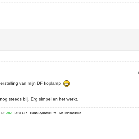
verstelling van mijn DF koplamp
nog steeds blij. Erg simpel en het werkt.
- DF
282
- DFxl 137 - Rans Dynamik Pro - M5 MinimalBike