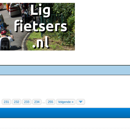
231
232
233
234
...
255
Volgende »