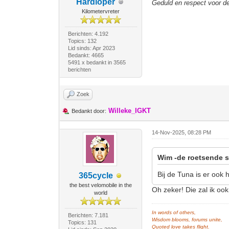
Hardloper
Geduld en respect voor 
Kilometervreter
Berichten: 4.192
Topics: 132
Lid sinds: Apr 2023
Bedankt: 4665
5491 x bedankt in 3565
berichten
Zoek
Willeke_IGKT
Bedankt door:
14-Nov-2025, 08:28 PM
Wim -de roetsende s
Bij de Tuna is er ook
365cycle
the best velomobile in the
Oh zeker! Die zal ik ook
world
In words of others,
Berichten: 7.181
Wisdom blooms, forums unite,
Topics: 131
Quoted love takes flight.