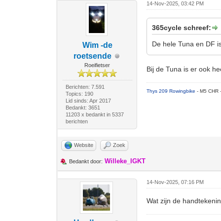
14-Nov-2025, 03:42 PM
365cycle schreef:
De hele Tuna en DF i
Wim -de
roetsende
Roeifietser
Bij de Tuna is er ook h
Berichten: 7.591
Thys 209 Rowingbike
- M5 CHR 
Topics: 190
Lid sinds: Apr 2017
Bedankt: 3651
11203 x bedankt in 5337
berichten
Website
Zoek
Willeke_IGKT
Bedankt door:
14-Nov-2025, 07:16 PM
Wat zijn de handteken