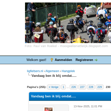
Welkom gast!
Aanmelden
Registreren
ligfietsers.nl
›
Algemeen
›
Hangplek
Vandaag ben ik blij omdat.....
8 stemmen - gemiddelde waardering is 4.25
1
2
3
4
5
Pagina's (255):
« Vorige
1
...
226
227
228
229
230
Vandaag ben ik blij omdat.....
13-Nov-2025, 11:01 PM