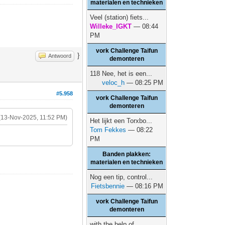
materialen en technieken
Veel (station) fiets...
Willeke_IGKT
— 08:44
PM
vork Challenge Taifun
}
Antwoord
demonteren
118 Nee, het is een...
veloc_h
— 08:25 PM
#5.958
vork Challenge Taifun
demonteren
(13-Nov-2025, 11:52 PM)
Het lijkt een Torxbo...
Tom Fekkes
— 08:22
PM
Banden plakken:
materialen en technieken
Nog een tip, control...
Fietsbennie
— 08:16 PM
vork Challenge Taifun
demonteren
with the help of...