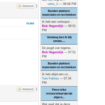
veloc_h
— 08:06 PM
}
Antwoord
Banden plakken:
materialen en technieken
Ik heb een verloopst...
#5.959
Bob Hagendijk
— 08:01
PM
Vandaag ben ik blij
omdat.....
De jeugd van tegenw...
Bob Hagendijk
— 07:51
PM
Banden plakken:
materialen en technieken
Ik heb altijd een co...
Tom Fekkes
— 07:34
PM
}
Antwoord
Flevo-trike
restauratieprojectje
afgero...
Wat gaaf dat je deze...