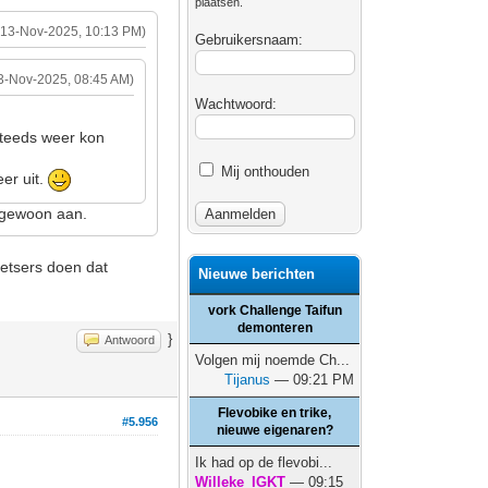
plaatsen.
(13-Nov-2025, 10:13 PM)
Gebruikersnaam:
3-Nov-2025, 08:45 AM)
Wachtwoord:
steeds weer kon
Mij onthouden
er uit.
ht gewoon aan.
ietsers doen dat
Nieuwe berichten
vork Challenge Taifun
demonteren
}
Antwoord
Volgen mij noemde Ch...
Tijanus
— 09:21 PM
Flevobike en trike,
#5.956
nieuwe eigenaren?
Ik had op de flevobi...
Willeke_IGKT
— 09:15