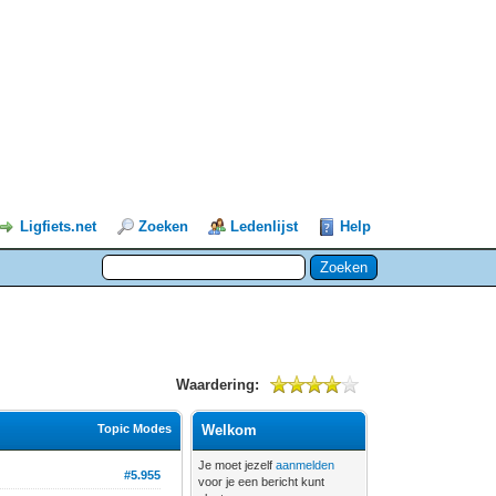
Ligfiets.net
Zoeken
Ledenlijst
Help
Waardering:
Topic Modes
Welkom
Je moet jezelf
aanmelden
#5.955
voor je een bericht kunt