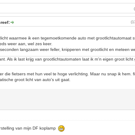
reef:
(1
otlicht waarmee ik een tegemoetkomende auto met grootlichtautomaat 
eeds weer aan, wel zes keer.
seconden langzaam weer feller, knipperen met grootlicht en meteen we
tant. Als ik last krijg van grootlichtautomaten laat ik m'n eigen groot lic
er die fietsers met hun veel te hoge verlichting. Maar nu snap ik hem. f
ische groot licht van auto's uit gaat.
rstelling van mijn DF koplamp