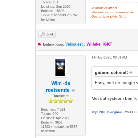
Topics: 131
Lid sinds: Sep 2020
In words of others,
Bedankt: 15596
Wisdom blooms, forums unite,
12270 x bedankt in 5762
Quoted love takes flight.
berichten
Zoek
Veloquest
,
Willeke_IGKT
Bedankt door:
14-Nov-2025, 08:31 AM
gideon schreef:
Easy, met de hoogte 
Wim -de
roetsende
Roeifietser
Met dat systeem ben ik 
Berichten: 7.591
Thys 209 Rowingbike
- M5 CHR 
Topics: 190
Lid sinds: Apr 2017
Bedankt: 3651
11203 x bedankt in 5337
berichten