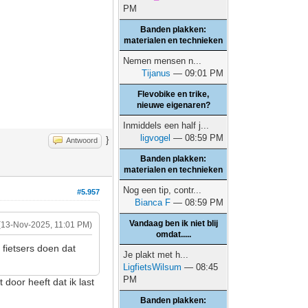
PM
Banden plakken:
materialen en technieken
Nemen mensen n...
Tijanus
— 09:01 PM
Flevobike en trike,
nieuwe eigenaren?
Inmiddels een half j...
ligvogel
— 08:59 PM
}
Antwoord
Banden plakken:
materialen en technieken
Nog een tip, contr...
#5.957
Bianca F
— 08:59 PM
Vandaag ben ik niet blij
(13-Nov-2025, 11:01 PM)
omdat.....
 fietsers doen dat
Je plakt met h...
LigfietsWilsum
— 08:45
PM
 door heeft dat ik last
Banden plakken: