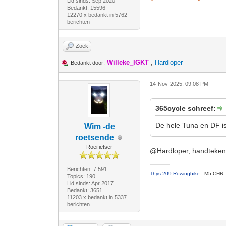
Lid sinds: Sep 2020
Bedankt: 15596
12270 x bedankt in 5762
berichten
Zoek
Willeke_IGKT
,
Hardloper
Bedankt door:
14-Nov-2025, 09:08 PM
365cycle schreef:
De hele Tuna en DF i
Wim -de
roetsende
Roeifietser
@Hardloper, handtekeni
Berichten: 7.591
Thys 209 Rowingbike
- M5 CHR 
Topics: 190
Lid sinds: Apr 2017
Bedankt: 3651
11203 x bedankt in 5337
berichten