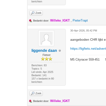
berichten
Zoek
Willeke_IGKT
,
PieterTrapt
Bedankt door:
30-Apr-2026, 05:42 PM
aangeboden CHR lijkt er
https://ligfiets.net/adv
liggende daan
Fietser
M5 Cityracer 559-45
Berichten: 83
Topics: 5
Lid sinds: Apr 2025
Bedankt: 141
157 x bedankt in 80
berichten
Zoek
Willeke_IGKT
Bedankt door: