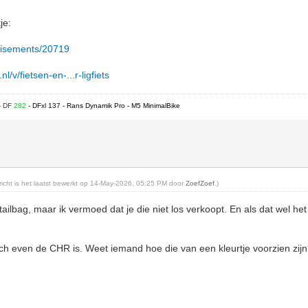
je:
ertisements/20719
l/v/fietsen-en-...r-ligfiets
- DF
282
- DFxl 137 - Rans Dynamik Pro - M5 MinimalBike
ericht is het laatst bewerkt op 14-May-2026, 05:25 PM door
ZoefZoef
.)
tailbag, maar ik vermoed dat je die niet los verkoopt. En als dat wel het
h even de CHR is. Weet iemand hoe die van een kleurtje voorzien zijn