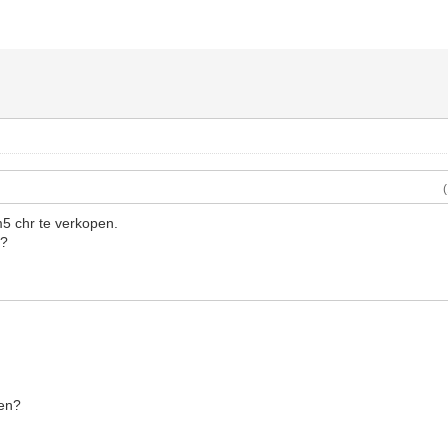
m5 chr te verkopen.
se?
den?