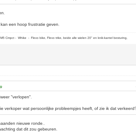
en.
kan een hoop frustratie geven.
5 Cmpct - Whike - Flevo bike, Flevo trike, beide alle wielen 20" en knik-kantel besturing,
lweer "verlopen".
 die verkoper wat persoonlijke probleempjes heeft, of zie ik dat verkeerd
aanden nieuwe ronde..
erwachting dat dit zou gebeuren.