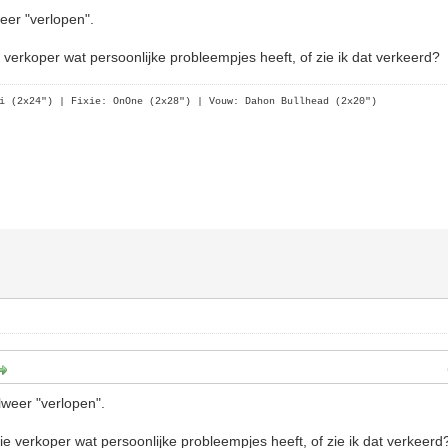
eer "verlopen".
ie verkoper wat persoonlijke probleempjes heeft, of zie ik dat verkeerd?
i (2x24")
| Fixie: OnOne (2x28")
| Vouw: Dahon Bullhead (2x20")
lweer "verlopen".
 die verkoper wat persoonlijke probleempjes heeft, of zie ik dat verkeerd