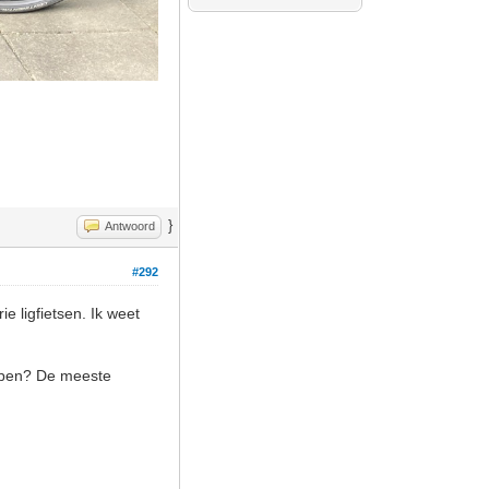
}
Antwoord
#292
e ligfietsen. Ik weet
kopen? De meeste