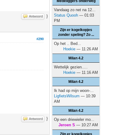
Medeliggers onderweg
Vandaag zo net na 12...
Status Quooh
— 01:03
}
Antwoord
PM
Zijn er kogelkopjes
zonder speling? Zo ...
#290
Op het .. Bed...
Hoekie
— 11:26 AM
Milan 4.2
Wettelijk gezien.....
Hoekie
— 11:16 AM
Milan 4.2
Ik had op mijn woon-...
LigfietsWilsum
— 10:39
AM
Milan 4.2
}
Antwoord
Op een driewieler mo...
Jeroen S
— 10:27 AM
Zijn er kogelkopjes