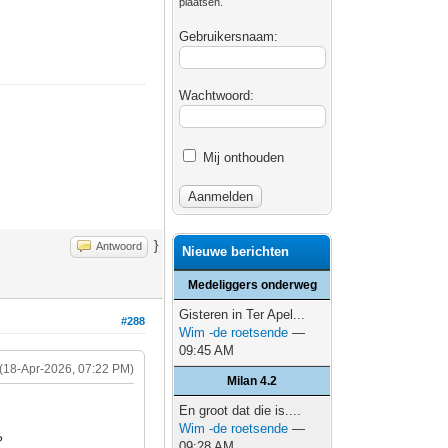
plaatsen.
Gebruikersnaam:
Wachtwoord:
Mij onthouden
}
Antwoord
Nieuwe berichten
Medeliggers onderweg
Gisteren in Ter Apel...
#288
Wim -de roetsende
—
09:45 AM
(18-Apr-2026, 07:22 PM)
Milan 4.2
En groot dat die is....
Wim -de roetsende
—
?
09:28 AM