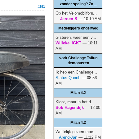
zonder speling? Zo ...
#291
Op het Velomobilforu...
Jeroen S
— 10:19 AM
Medeliggers onderweg
Gisteren, weer een v...
Willeke_IGKT
— 10:11
AM
vork Challenge Taifun
demonteren
Ik heb een Challenge...
Status Quooh
— 08:56
AM
Milan 4.2
Klopt, maar in het d...
Bob Hagendijk
— 12:00
AM
Milan 4.2
Wettelijk gezien moe...
Arend-Jan
— 11:12 PM