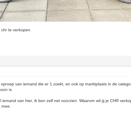
 chr te verkopen.
?
n oproep van iemand die er 1 zoekt, en ook op marktplaats in de categori
soon is.
 iemand van hier, ik ben zelf net voorzien. Waarom wil jij je CHR ver
ij mee.