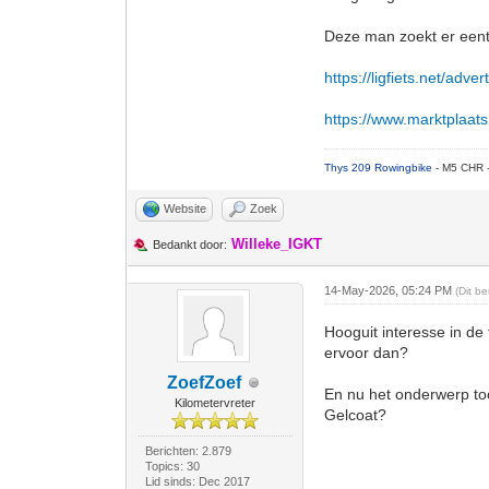
Deze man zoekt er eent
https://ligfiets.net/adv
https://www.marktplaats.n
Thys 209 Rowingbike
- M5 CHR 
Website
Zoek
Willeke_IGKT
Bedankt door:
14-May-2026, 05:24 PM
(Dit b
Hooguit interesse in de 
ervoor dan?
ZoefZoef
En nu het onderwerp toc
Kilometervreter
Gelcoat?
Berichten: 2.879
Topics: 30
Lid sinds: Dec 2017