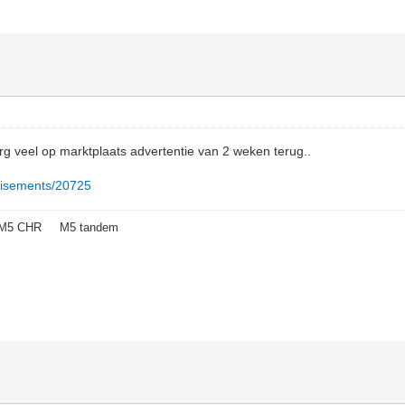
g veel op marktplaats advertentie van 2 weken terug..
ertisements/20725
1 M5 CHR M5 tandem