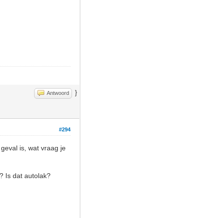
}
Antwoord
#294
 geval is, wat vraag je
? Is dat autolak?