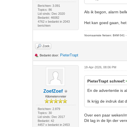
Berichten: 3.091
Topics: 86
Als ik begon, alarm bell
Lid sinds: Dec 2020
Bedankt: 46082
4762 x bedankt in 2043
Het kan goed gaan, het 
berichten
Voornaamste fietsen: B4M 041 - M
Zoek
PieterTrapt
Bedankt door:
18-Apr-2026, 08:06 PM
PieterTrapt schreef:
En de advertentie is a
ZoefZoef
Kilometervreter
Ik krijg de indruk dat
Berichten: 2.879
Topics: 30
Over een paar weken/m
Lid sinds: Dec 2017
Dit lag in de lijn der v
Bedankt: 42
4457 x bedankt in 2453