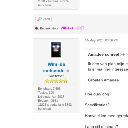
2520 x bedankt in 974
berichten
Zoek
Willeke_IGKT
Bedankt door:
14-May-2026, 03:56 PM
Amadee schreef:
Ik ben van plan mijn 
Wim -de
Is er via hier interes
roetsende
Roeifietser
Groeten Amadee
Berichten: 7.596
Topics: 190
Hoe oud/jong?
Lid sinds: Apr 2017
Bedankt: 3661
Specificaties?
11223 x bedankt in 5342
berichten
Hoeveel km mee gere
Lang stil gestaan?