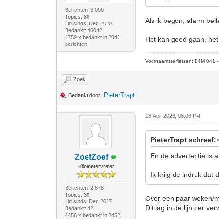
Berichten: 3.090
Topics: 86
Als ik begon, alarm bell
Lid sinds: Dec 2020
Bedankt: 46042
4759 x bedankt in 2041
Het kan goed gaan, het 
berichten
Voornaamste fietsen: B4M 041 - M
Zoek
PieterTrapt
Bedankt door:
18-Apr-2026, 08:06 PM
PieterTrapt schreef:
En de advertentie is a
ZoefZoef
Kilometervreter
Ik krijg de indruk dat
Berichten: 2.878
Topics: 30
Over een paar weken/m
Lid sinds: Dec 2017
Dit lag in de lijn der v
Bedankt: 42
4456 x bedankt in 2452