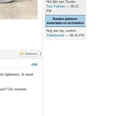
Het lijkt een Torxbo...
Tom Fekkes
— 08:22
PM
Banden plakken:
materialen en technieken
Nog een tip, control...
Fietsbennie
— 08:16 PM
}
Antwoord
#292
e ligfietsen. Ik weet
kopen? De meeste