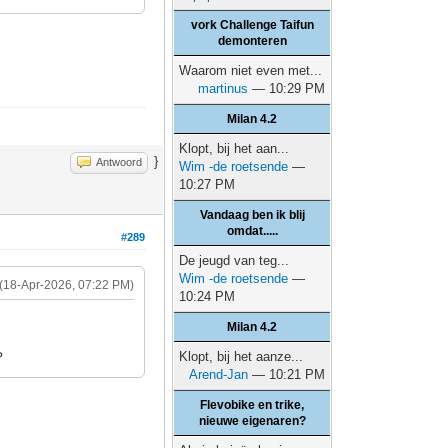
vork Challenge Taifun
demonteren
Waarom niet even met...
martinus
— 10:29 PM
Milan 4.2
Klopt, bij het aan...
}
Antwoord
Wim -de roetsende
—
10:27 PM
Vandaag ben ik blij
omdat.....
#289
De jeugd van teg...
Wim -de roetsende
—
(18-Apr-2026, 07:22 PM)
10:24 PM
Milan 4.2
?
Klopt, bij het aanze...
Arend-Jan
— 10:21 PM
Flevobike en trike,
nieuwe eigenaren?