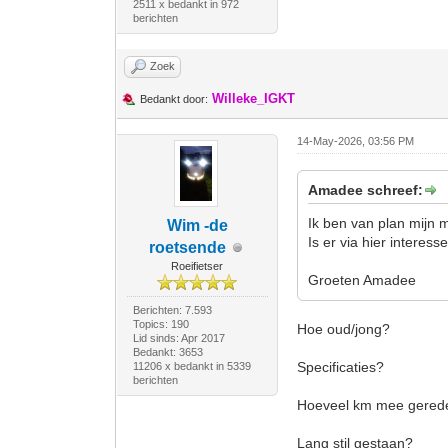
2511 x bedankt in 972
berichten
Zoek
Willeke_IGKT
Bedankt door:
14-May-2026, 03:56 PM
Amadee schreef:
Ik ben van plan mijn 
Wim -de
Is er via hier interes
roetsende
Roeifietser
Groeten Amadee
Berichten: 7.593
Topics: 190
Hoe oud/jong?
Lid sinds: Apr 2017
Bedankt: 3653
Specificaties?
11206 x bedankt in 5339
berichten
Hoeveel km mee gere
Lang stil gestaan?