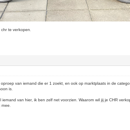
 chr te verkopen.
?
n oproep van iemand die er 1 zoekt, en ook op marktplaats in de categori
soon is.
 iemand van hier, ik ben zelf net voorzien. Waarom wil jij je CHR ver
ij mee.