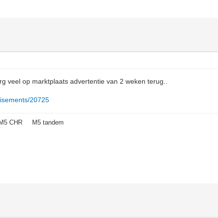
g veel op marktplaats advertentie van 2 weken terug..
ertisements/20725
1 M5 CHR M5 tandem