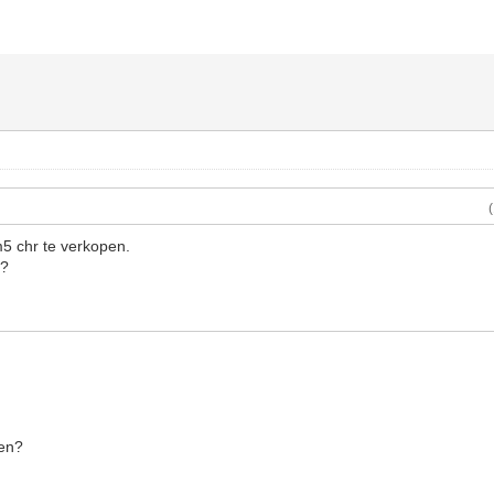
m5 chr te verkopen.
se?
den?