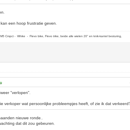
en.
kan een hoop frustratie geven.
5 Cmpct - Whike - Flevo bike, Flevo trike, beide alle wielen 20" en knik-kantel besturing,
lweer "verlopen".
 die verkoper wat persoonlijke probleempjes heeft, of zie ik dat verkeerd
aanden nieuwe ronde..
erwachting dat dit zou gebeuren.