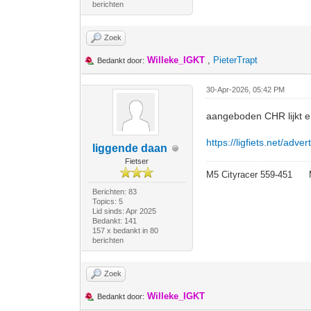
berichten
Zoek
Willeke_IGKT
,
PieterTrapt
Bedankt door:
30-Apr-2026, 05:42 PM
aangeboden CHR lijkt er
https://ligfiets.net/adv
liggende daan
Fietser
M5 Cityracer 559-45
Berichten: 83
Topics: 5
Lid sinds: Apr 2025
Bedankt: 141
157 x bedankt in 80
berichten
Zoek
Willeke_IGKT
Bedankt door: