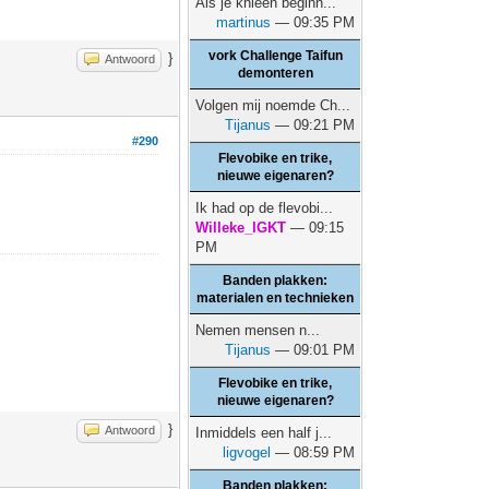
Als je knieën beginn...
martinus
— 09:35 PM
vork Challenge Taifun
}
Antwoord
demonteren
Volgen mij noemde Ch...
Tijanus
— 09:21 PM
#290
Flevobike en trike,
nieuwe eigenaren?
Ik had op de flevobi...
Willeke_IGKT
— 09:15
PM
Banden plakken:
materialen en technieken
Nemen mensen n...
Tijanus
— 09:01 PM
Flevobike en trike,
nieuwe eigenaren?
}
Antwoord
Inmiddels een half j...
ligvogel
— 08:59 PM
Banden plakken: