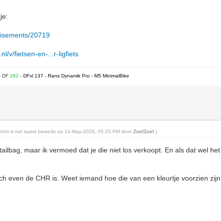
je:
ertisements/20719
l/v/fietsen-en-...r-ligfiets
- DF
282
- DFxl 137 - Rans Dynamik Pro - M5 MinimalBike
ericht is het laatst bewerkt op 14-May-2026, 05:25 PM door
ZoefZoef
.)
tailbag, maar ik vermoed dat je die niet los verkoopt. En als dat wel het
h even de CHR is. Weet iemand hoe die van een kleurtje voorzien zijn