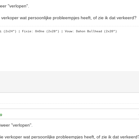
eer "verlopen".
ie verkoper wat persoonlijke probleempjes heeft, of zie ik dat verkeerd?
i (2x24")
| Fixie: OnOne (2x28")
| Vouw: Dahon Bullhead (2x20")
lweer "verlopen".
 die verkoper wat persoonlijke probleempjes heeft, of zie ik dat verkeerd