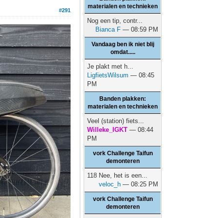
materialen en technieken
#291
Nog een tip, contr...
Bianca F
— 08:59 PM
Vandaag ben ik niet blij
omdat.....
Je plakt met h...
LigfietsWilsum
— 08:45
PM
Banden plakken:
materialen en technieken
Veel (station) fiets...
Willeke_IGKT
— 08:44
PM
vork Challenge Taifun
demonteren
118 Nee, het is een...
veloc_h
— 08:25 PM
vork Challenge Taifun
demonteren