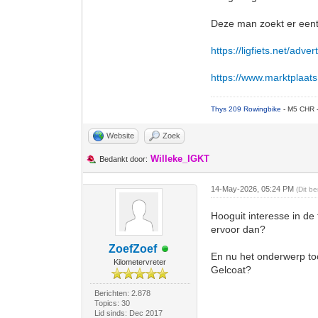
Deze man zoekt er eent
https://ligfiets.net/adv
https://www.marktplaats.n
Thys 209 Rowingbike
- M5 CHR 
Website
Zoek
Willeke_IGKT
Bedankt door:
14-May-2026, 05:24 PM
(Dit b
Hooguit interesse in de 
ervoor dan?
ZoefZoef
En nu het onderwerp toc
Kilometervreter
Gelcoat?
Berichten: 2.878
Topics: 30
Lid sinds: Dec 2017