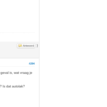
}
Antwoord
#294
 geval is, wat vraag je
? Is dat autolak?