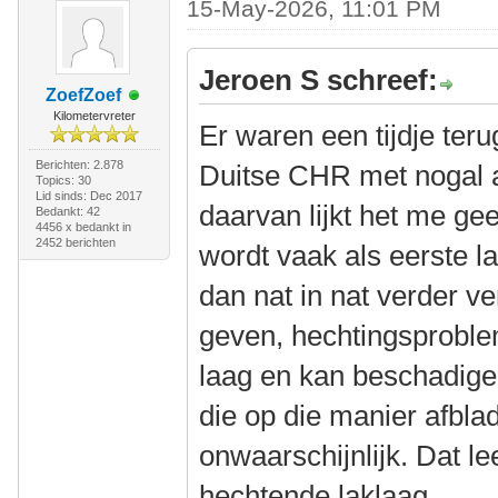
15-May-2026, 11:01 PM
Jeroen S schreef:
ZoefZoef
Kilometervreter
Er waren een tijdje ter
Berichten: 2.878
Duitse CHR met nogal a
Topics: 30
Lid sinds: Dec 2017
daarvan lijkt het me ge
Bedankt: 42
4456 x bedankt in
2452 berichten
wordt vaak als eerste l
dan nat in nat verder v
geven, hechtingsprobl
laag en kan beschadige
die op die manier afblad
onwaarschijnlijk. Dat l
hechtende laklaag.