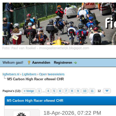
Welkom gast!
Aanmelden
Registreren
ligfietsers.nl
›
Ligfietsers
›
Open tweewielers
M5 Carbon High Racer oftewel CHR
elde waardering is 0
Pagina's (12):
« Vorige
1
...
4
5
6
7
8
9
10
11
12
M5 Carbon High Racer oftewel CHR
18-Apr-2026, 07:22 PM