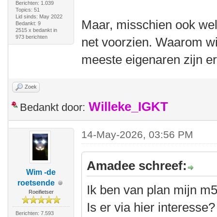
Berichten: 1.039
Topics: 51
Lid sinds: May 2022
Maar, misschien ook wel 
Bedankt: 9
2515 x bedankt in
973 berichten
net voorzien. Waarom wi
meeste eigenaren zijn er
Zoek
Willeke_IGKT
Bedankt door:
14-May-2026, 03:56 PM
Amadee schreef:
Wim -de
roetsende
Ik ben van plan mijn m
Roeifietser
Is er via hier interesse
Berichten: 7.593