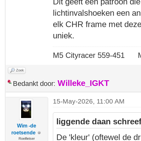
Dit geeft een patroon die
lichtinvalshoeken een and
elk CHR frame met deze 
uniek.
M5 Cityracer 559-45
Zoek
Willeke_IGKT
Bedankt door:
15-May-2026, 11:00 AM
liggende daan schreef
Wim -de
roetsende
De 'kleur' (oftewel de d
Roeifietser