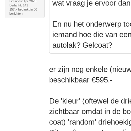
wat vraag je ervoor da
Lid sinds: Apr 2025
Bedankt: 141
157 x bedankt in 80
berichten
En nu het onderwerp t
iemand hoe die van een 
autolak? Gelcoat?
er zijn nog enkele (nieu
beschikbaar €595,-
De 'kleur' (oftewel de dr
zichtbaar omdat in de bo
coat) 'random' driehoekig