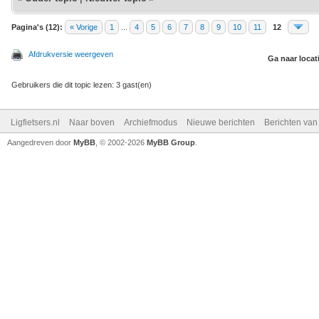
Pagina's (12):
« Vorige
1
...
4
5
6
7
8
9
10
11
12
Afdrukversie weergeven
Ga naar locat
Gebruikers die dit topic lezen: 3 gast(en)
Ligfietsers.nl
Naar boven
Archiefmodus
Nieuwe berichten
Berichten va
Aangedreven door
MyBB
, © 2002-2026
MyBB Group
.