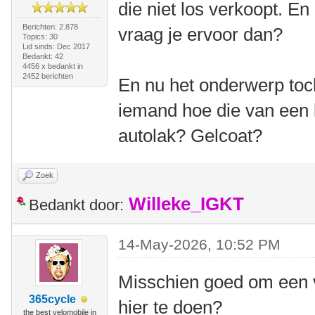
die niet los verkoopt. En 
Berichten: 2.878
vraag je ervoor dan?
Topics: 30
Lid sinds: Dec 2017
Bedankt: 42
4456 x bedankt in
2452 berichten
En nu het onderwerp to
iemand hoe die van een k
autolak? Gelcoat?
Zoek
Willeke_IGKT
Bedankt door:
14-May-2026, 10:52 PM
Misschien goed om een v
365cycle
hier te doen?
the best velomobile in