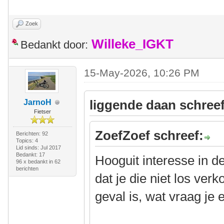
Zoek
Willeke_IGKT
Bedankt door:
15-May-2026, 10:26 PM
liggende daan schreef
JarnoH
Fietser
ZoefZoef schreef:
Berichten: 92
Topics: 4
Lid sinds: Jul 2017
Bedankt: 17
Hooguit interesse in d
96 x bedankt in 62
berichten
dat je die niet los ver
geval is, wat vraag je