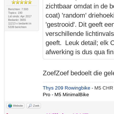
zichtbaar omdat in de b
Berichten: 7.593
Topics: 190
coat) 'random' driehoek
Lid sinds: Apr 2017
Bedankt: 3655
'gestrooid'. Dit geeft ee
11213 x bedankt in
5339 berichten
verschillende lichtinva
geeft. Leuk detail; el
afwerking is dus qua fin
ZoefZoef bedoelt die g
Thys 209 Rowingbike
- M5 CHR
Pro - M5 MinimalBike
Website
Zoek