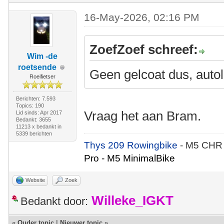
16-May-2026, 02:16 PM
ZoefZoef schreef:
Wim -de
roetsende
Geen gelcoat dus, auto
Roeifietser
Berichten: 7.593
Topics: 190
Vraag het aan Bram.
Lid sinds: Apr 2017
Bedankt: 3655
11213 x bedankt in
5339 berichten
Thys 209 Rowingbike
- M5 CHR
Pro - M5 MinimalBike
Website
Zoek
Willeke_IGKT
Bedankt door:
«
Ouder topic
|
Nieuwer topic
»