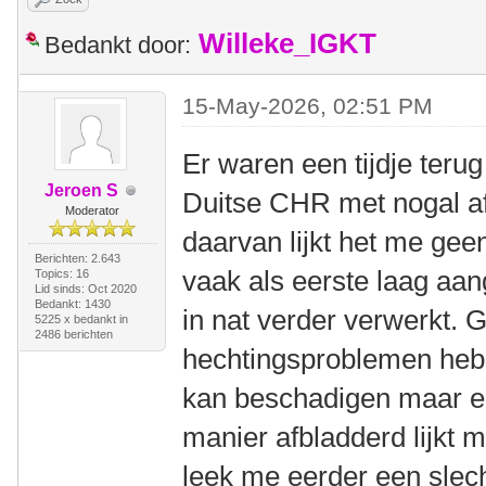
Willeke_IGKT
Bedankt door:
15-May-2026, 02:51 PM
Er waren een tijdje teru
Jeroen S
Duitse CHR met nogal af
Moderator
daarvan lijkt het me gee
Berichten: 2.643
vaak als eerste laag aan
Topics: 16
Lid sinds: Oct 2020
Bedankt: 1430
in nat verder verwerkt. 
5225 x bedankt in
2486 berichten
hechtingsproblemen heb
kan beschadigen maar ee
manier afbladderd lijkt 
leek me eerder een slec