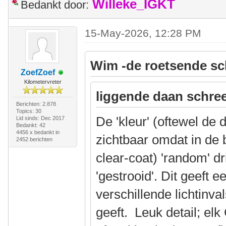
Willeke_IGKT
Bedankt door:
15-May-2026, 12:28 PM
Wim -de roetsende sc
ZoefZoef
Kilometervreter
liggende daan schree
Berichten: 2.878
Topics: 30
De 'kleur' (oftewel de 
Lid sinds: Dec 2017
Bedankt: 42
4456 x bedankt in
zichtbaar omdat in de 
2452 berichten
clear-coat) 'random' d
'gestrooid'. Dit geeft e
verschillende lichtinv
geeft. Leuk detail; e