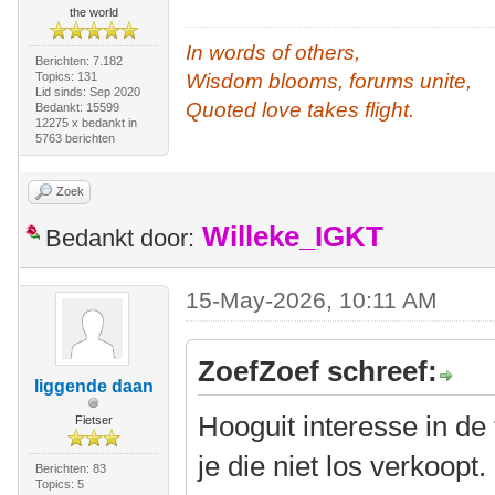
the world
In words of others,
Berichten: 7.182
Topics: 131
Wisdom blooms, forums unite,
Lid sinds: Sep 2020
Quoted love takes flight.
Bedankt: 15599
12275 x bedankt in
5763 berichten
Zoek
Willeke_IGKT
Bedankt door:
15-May-2026, 10:11 AM
ZoefZoef schreef:
liggende daan
Hooguit interesse in de
Fietser
je die niet los verkoopt.
Berichten: 83
Topics: 5