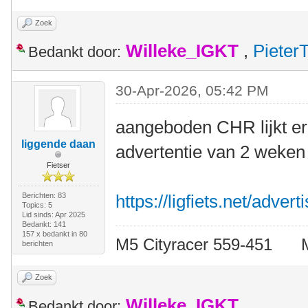
Zoek
Willeke_IGKT
,
Pieter
Bedankt door:
30-Apr-2026, 05:42 PM
aangeboden CHR lijkt er
liggende daan
advertentie van 2 weken 
Fietser
Berichten: 83
https://ligfiets.net/adve
Topics: 5
Lid sinds: Apr 2025
Bedankt: 141
157 x bedankt in 80
M5 Cityracer 559-45
berichten
Zoek
Willeke_IGKT
Bedankt door: