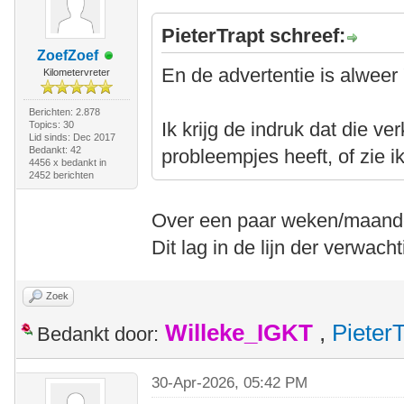
PieterTrapt schreef:
ZoefZoef
En de advertentie is alweer 
Kilometervreter
Berichten: 2.878
Ik krijg de indruk dat die ve
Topics: 30
Lid sinds: Dec 2017
Bedankt: 42
probleempjes heeft, of zie i
4456 x bedankt in
2452 berichten
Over een paar weken/maande
Dit lag in de lijn der verwach
Zoek
Willeke_IGKT
,
Pieter
Bedankt door:
30-Apr-2026, 05:42 PM