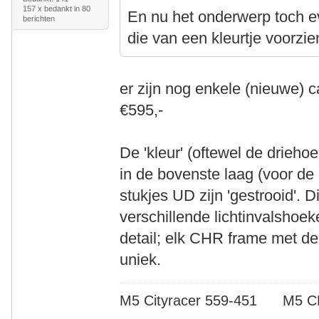
157 x bedankt in 80
En nu het onderwerp toch 
berichten
die van een kleurtje voorzie
er zijn nog enkele (nieuwe) 
€595,-
De 'kleur' (oftewel de drieho
in de bovenste laag (voor de 
stukjes UD zijn 'gestrooid'. D
verschillende lichtinvalshoek
detail; elk CHR frame met de
uniek.
M5 Cityracer 559-451 M5