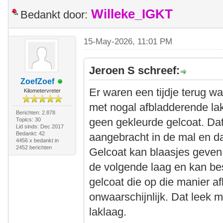
Willeke_IGKT
Bedankt door:
15-May-2026, 11:01 PM
Jeroen S schreef:
ZoefZoef
Er waren een tijdje terug w
Kilometervreter
met nogal afbladderende lak
Berichten: 2.878
geen gekleurde gelcoat. Dat
Topics: 30
Lid sinds: Dec 2017
Bedankt: 42
aangebracht in de mal en da
4456 x bedankt in
2452 berichten
Gelcoat kan blaasjes geve
de volgende laag en kan b
gelcoat die op die manier af
onwaarschijnlijk. Dat leek 
laklaag.