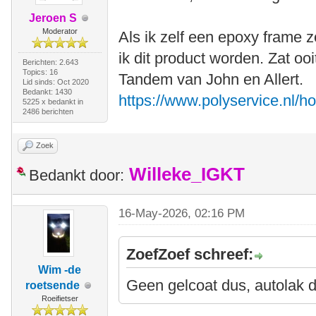
Jeroen S
Moderator
Als ik zelf een epoxy frame 
ik dit product worden. Zat oo
Berichten: 2.643
Topics: 16
Tandem van John en Allert.
Lid sinds: Oct 2020
Bedankt: 1430
https://www.polyservice.nl/h
5225 x bedankt in
2486 berichten
Zoek
Willeke_IGKT
Bedankt door:
16-May-2026, 02:16 PM
ZoefZoef schreef:
Wim -de
Geen gelcoat dus, autolak 
roetsende
Roeifietser