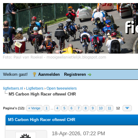
Welkom gast!
Aanmelden
Registreren
ligfietsers.nl
›
Ligfietsers
›
Open tweewielers
M5 Carbon High Racer oftewel CHR
elde waardering is 0
Pagina's (12):
« Vorige
1
...
4
5
6
7
8
9
10
11
12
M5 Carbon High Racer oftewel CHR
18-Apr-2026, 07:22 PM