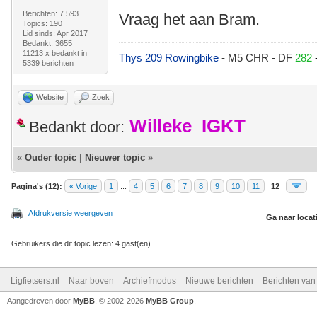
Berichten: 7.593
Vraag het aan Bram.
Topics: 190
Lid sinds: Apr 2017
Bedankt: 3655
11213 x bedankt in
Thys 209 Rowingbike
- M5 CHR - DF
282
5339 berichten
Website
Zoek
Willeke_IGKT
Bedankt door:
«
Ouder topic
|
Nieuwer topic
»
Pagina's (12):
« Vorige
1
...
4
5
6
7
8
9
10
11
12
Afdrukversie weergeven
Ga naar locat
Gebruikers die dit topic lezen: 4 gast(en)
Ligfietsers.nl
Naar boven
Archiefmodus
Nieuwe berichten
Berichten va
Aangedreven door
MyBB
, © 2002-2026
MyBB Group
.