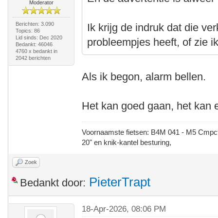
Moderator
Berichten: 3.090
Ik krijg de indruk dat die ve
Topics: 86
Lid sinds: Dec 2020
probleempjes heeft, of zie i
Bedankt: 46046
4760 x bedankt in
2042 berichten
Als ik begon, alarm bellen.
Het kan goed gaan, het kan e
Voornaamste fietsen: B4M 041 - M5 Cmpct -
20" en knik-kantel besturing,
Zoek
PieterTrapt
Bedankt door:
18-Apr-2026, 08:06 PM