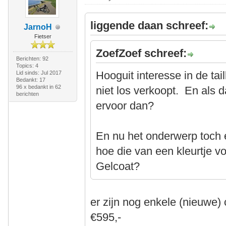
liggende daan schreef:
JarnoH
Fietser
ZoefZoef schreef:
Berichten: 92
Topics: 4
Hooguit interesse in de tai
Lid sinds: Jul 2017
Bedankt: 17
96 x bedankt in 62
niet los verkoopt. En als d
berichten
ervoor dan?
En nu het onderwerp toch
hoe die van een kleurtje vo
Gelcoat?
er zijn nog enkele (nieuwe)
€595,-