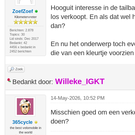
Hooguit interesse in de tailb
ZoefZoef
los verkoopt. En als dat wel h
Kilometervreter
dan?
Berichten: 2.878
Topics: 30
Lid sinds: Dec 2017
En nu het onderwerp toch e
Bedankt: 42
4456 x bedankt in
die van een kleurtje voorzien
2452 berichten
Zoek
Willeke_IGKT
Bedankt door:
14-May-2026, 10:52 PM
Misschien goed om een verkoo
doen?
365cycle
the best velomobile in
the world