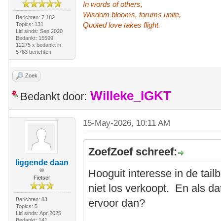
In words of others,
Wisdom blooms, forums unite,
Berichten: 7.182
Quoted love takes flight.
Topics: 131
Lid sinds: Sep 2020
Bedankt: 15599
12275 x bedankt in
5763 berichten
Zoek
Willeke_IGKT
Bedankt door:
15-May-2026, 10:11 AM
ZoefZoef schreef:
liggende daan
Hooguit interesse in de tail
Fietser
niet los verkoopt. En als da
Berichten: 83
ervoor dan?
Topics: 5
Lid sinds: Apr 2025
Bedankt: 141