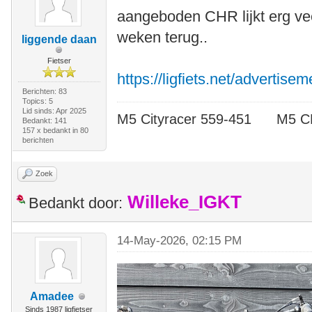
aangeboden CHR lijkt erg vee
weken terug..
liggende daan
Fietser
https://ligfiets.net/advertise
Berichten: 83
Topics: 5
Lid sinds: Apr 2025
M5 Cityracer 559-451 M5
Bedankt: 141
157 x bedankt in 80
berichten
Zoek
Willeke_IGKT
Bedankt door:
14-May-2026, 02:15 PM
Amadee
Sinds 1987 ligfietser