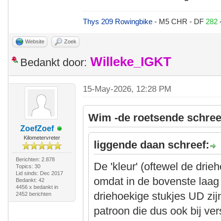
Thys 209 Rowingbike
- M5 CHR - DF
282
Website
Zoek
Willeke_IGKT
Bedankt door:
15-May-2026, 12:28 PM
Wim -de roetsende schree
ZoefZoef
Kilometervreter
liggende daan schreef:
Berichten: 2.878
De 'kleur' (oftewel de drie
Topics: 30
Lid sinds: Dec 2017
omdat in de bovenste laag 
Bedankt: 42
4456 x bedankt in
driehoekige stukjes UD zijn
2452 berichten
patroon die dus ook bij ve