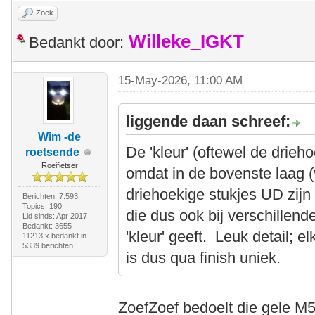
Zoek
Willeke_IGKT
Bedankt door:
15-May-2026, 11:00 AM
liggende daan schreef:
Wim -de
De 'kleur' (oftewel de drieh
roetsende
Roeifietser
omdat in de bovenste laag (
driehoekige stukjes UD zijn 
Berichten: 7.593
Topics: 190
die dus ook bij verschillen
Lid sinds: Apr 2017
Bedankt: 3655
'kleur' geeft. Leuk detail;
11213 x bedankt in
5339 berichten
is dus qua finish uniek.
ZoefZoef bedoelt die gele 