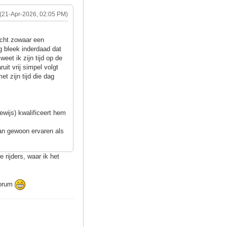
(21-Apr-2026, 02:05 PM)
acht zowaar een
ag bleek inderdaad dat
eet ik zijn tijd op de
uit vrij simpel volgt
t zijn tijd die dag
wijs) kwalificeert hem
dan gewoon ervaren als
 rijders, waar ik het
 forum