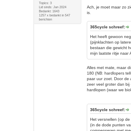
Topics: 3
Ach, je moet maar zo z
Lid sinds: Jan 2024
Bedankt: 1643
is.
1257 x bedankt in 547
berichten
365cycle schreef:
Het heeft gewoon nega
(pijnklachten op later
bestaan die gewicht h
mijn laatste ritje na
Alles met mate, maar di
180 (NB: hardlopers tell
paar uur zoet. Door de 
zeer veel groter dan bij
hardlopen (waar we biol
365cycle schreef:
Het versnellen (op de
(in de dode punten va
compenseren met me