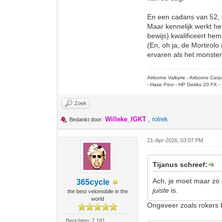
En een cadans van 52, d
Maar kennelijk werkt h
bewijs) kwalificeert hem
(En, oh ja, de Mortiro
ervaren als het monster 
Airborne Valkyrie - Airborne Ca
- Hase Pino - HP Gekko 20 FX - 
Zoek
Willeke_IGKT
,
rolrek
Bedankt door:
21-Apr-2026, 03:07 PM
Tijanus schreef:
Ach, je moet maar zo 
365cycle
juiste
is.
the best velomobile in the
world
Ongeveer zoals rokers 
Berichten: 7.181