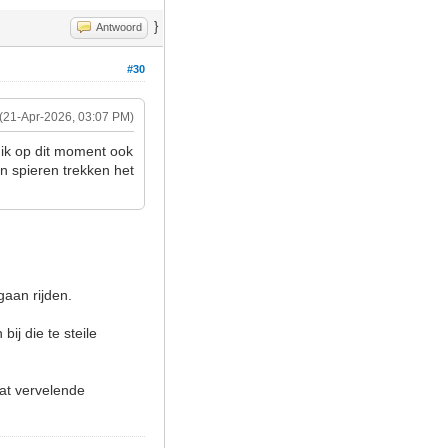
}
Antwoord
#30
(21-Apr-2026, 03:07 PM)
 ik op dit moment ook
'n spieren trekken het
gaan rijden.
ij die te steile
dat vervelende