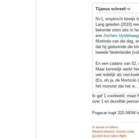
Tijanus schreef:
N=1, empirisch bewijs b
Lang geleden (2010) ree
bekende stem iets in het
ene
Jochem Uytdehaag
Mortirolo van die dag, en
dat hij gedurende die kl
tweede Nederlander (vol
En een cadans van 52, d
Maar kennelijk werkt he
wel redelijk als niet-ko
(En, oh ja, de Mortirol
het monster dat het is..
Ik gaf 1 voorbeeld, maar N
over 1 en dezelfde perso
Pogacar trapt 320-340W in
In words of others,
Wisdom blooms, forums unite,
Quoted love takes flight.