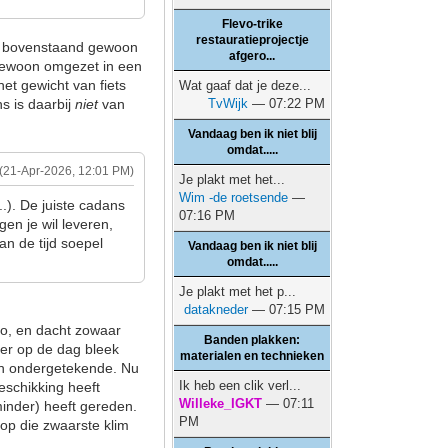
Flevo-trike
restauratieprojectje
 is bovenstaand gewoon
afgero...
n gewoon omgezet in een
het gewicht van fiets
Wat gaaf dat je deze...
s is daarbij
niet
van
TvWijk
— 07:22 PM
Vandaag ben ik niet blij
omdat.....
(21-Apr-2026, 12:01 PM)
Je plakt met het...
Wim -de roetsende
—
..). De juiste cadans
07:16 PM
en je wil leveren,
an de tijd soepel
Vandaag ben ik niet blij
omdat.....
Je plakt met het p...
datakneder
— 07:15 PM
lo, en dacht zowaar
Banden plakken:
ater op de dag bleek
materialen en technieken
dan ondergetekende. Nu
Ik heb een clik verl...
beschikking heeft
Willeke_IGKT
— 07:11
minder) heeft gereden.
PM
 op die zwaarste klim