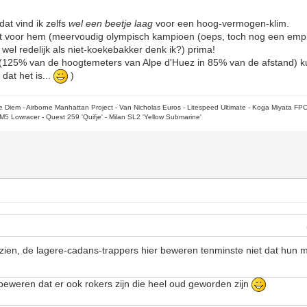
at vind ik zelfs
wel een beetje laag
voor een hoog-vermogen-klim.
et voor hem (meervoudig olympisch kampioen (oeps, toch nog een empi
 wel redelijk als niet-koekebakker denk ik?) prima!
lo (125% van de hoogtemeters van Alpe d'Huez in 85% van de afstand) 
dat het is...
)
rpe Diem - Airborne Manhattan Project - Van Nicholas Euros - Litespeed Ultimate - Koga Miyata FP
M5 Lowracer - Quest 259 'Quifje' - Milan SL2 'Yellow Submarine'
zien, de lagere-cadans-trappers hier beweren tenminste niet dat hun
beweren dat er ook rokers zijn die heel oud geworden zijn