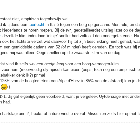
estaat niet, empirisch tegenbewijs wel:
d ik tijdens een
toertocht
in Italië tegen een berg op genaamd Mortirolo, en d
 Nederlands te horen roepen. Bij de (vrij gedetailleerde) uitslag later op de d
e
dezelfde klim inderdaad 'ietsje' sneller had voltooid dan ondergetekende. Nu w
 ook het lichtste verzet wat daarvoor hij tot zijn beschikking heeft gehad, waar
im een gemiddelde cadans van 52 (of minder) heeft gereden. En toch was hij me
gens mij was alleen Oege sneller) op die zwaarste klim van de dag.
at vind ik zelfs
wel een beetje laag
voor een hoog-vermogen-klim.
t voor hem (meervoudig olympisch kampioen (oeps, toch nog een empirisch be
ekebakker denk ik?) prima!
o (125% van de hoogtemeters van Alpe d'Huez in 85% van de afstand) kun je 
.
)
>1. Jij gaf eigenlijk geen voorbeeld, want je vergeleek Uytdehaage met andere
on had.
 hartslagzone 2, freaks of nature vind je overal. Misschien zelfs hier op het