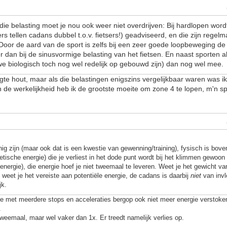
die belasting moet je nou ook weer niet overdrijven: Bij hardlopen wor
s tellen cadans dubbel t.o.v. fietsers!) geadviseerd, en die zijn regelm
 Door de aard van de sport is zelfs bij een zeer goede loopbeweging de
r dan bij de sinusvormige belasting van het fietsen. En naast sporten 
we biologisch toch nog wel redelijk op gebouwd zijn) dan nog wel mee.
ogte hout, maar als die belastingen enigszins vergelijkbaar waren was i
In de werkelijkheid heb ik de grootste moeite om zone 4 te lopen, m'n s
nnig zijn (maar ook dat is een kwestie van gewenning/training), fysisch is bo
netische energie) die je verliest in het dode punt wordt bij het klimmen gewoo
 energie), die energie hoef je niet tweemaal te leveren. Weet je het gewicht van
weet je het vereiste aan potentiële energie, de cadans is daarbij
niet
van invlo
jk.
je met meerdere stops en acceleraties bergop ook niet meer energie verstoke
.
 tweemaal, maar wel vaker dan 1x. Er treedt namelijk verlies op.