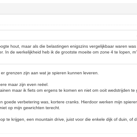
hoogte hout, maar als die belastingen enigszins vergelijkbaar waren was
er. In de werkelijkheid heb ik de grootste moeite om zone 4 te lopen, m
t er grenzen zijn aan wat je spieren kunnen leveren.
ere maar zijn even reëel.
rainen maar ik fiets om ergens te komen en niet om ooit wedstrijden te 
n goede verbetering was, kortere cranks. Hierdoor werken mijn spieren b
niet op mijn gewrichten terecht.
p te krijgen, een mountain drive, juist voor die enkele dijk of duin, of 