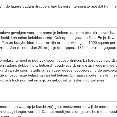
ien, de lagere-cadans-trappers hier beweren tenminste niet dat hun m
tieve gevolgen voor met name je knieen, op korte (dus direct voelbaar
e leeftijd en echte knieblessures). Ook op een gewone fiets. En ja, ik we
effen en bodybuilden, maar er zijn er maar weinig die 1000 squats per 
ar Arend-Jan (minder dan 20 km) zijn de trappers 1794 keer rond gegaan
e belasting moet je nou ook weer niet overdrijven: Bij hardlopen word
en cadans dubbel t.o.v. fietsers!) geadviseerd, en die zijn regelmatige 
aard van de sport is zelfs bij een zeer goede loopbeweging de piekbela
 de sinusvormige belasting van het fietsen. En naast sporten als tennis
ogisch toch nog wel redelijk op gebouwd zijn) dan nog wel mee.
 momenten waarop je kracht zet) gaat moeizamer, terwijl de momenten
n je slag) langer worden. Dat het moeilijker is om je snelheid te beho
er vermogen.