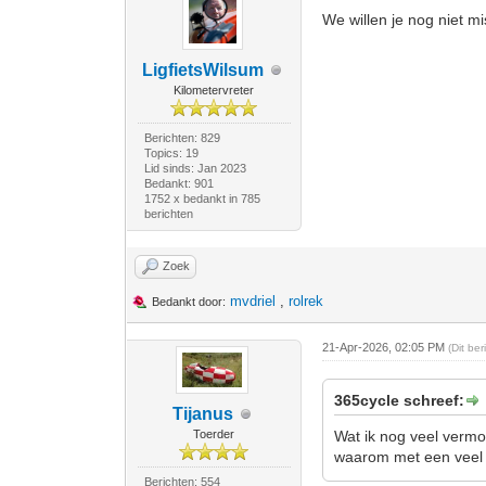
We willen je nog niet mi
LigfietsWilsum
Kilometervreter
Berichten: 829
Topics: 19
Lid sinds: Jan 2023
Bedankt: 901
1752 x bedankt in 785
berichten
Zoek
mvdriel
,
rolrek
Bedankt door:
21-Apr-2026, 02:05 PM
(Dit be
365cycle schreef:
Tijanus
Toerder
Wat ik nog veel vermo
waarom met een veel 
Berichten: 554