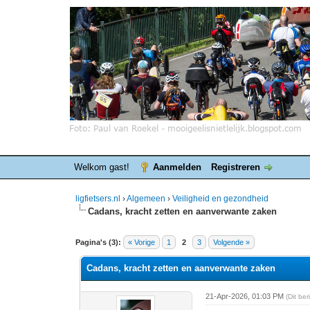
Welkom gast!
Aanmelden
Registreren
ligfietsers.nl
›
Algemeen
›
Veiligheid en gezondheid
Cadans, kracht zetten en aanverwante zaken
0 stemmen - gemiddelde waardering is 0
1
2
3
4
5
Pagina's (3):
« Vorige
1
2
3
Volgende »
Cadans, kracht zetten en aanverwante zaken
21-Apr-2026, 01:03 PM
(Dit be