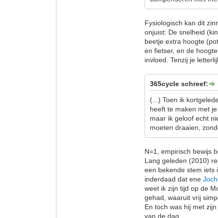
Fysiologisch kan dit zi
onjuist: De snelheid (ki
beetje extra hoogte (pot
en fietser, en de hoogt
invloed. Tenzij je letterlij
365cycle schreef:
(...) Toen ik kortgele
heeft te maken met je
maar ik geloof echt ni
moeten draaien, zonde
N=1, empirisch bewijs b
Lang geleden (2010) re
een bekende stem iets in
inderdaad dat ene
Joc
weet ik zijn tijd op de M
gehad, waaruit vrij sim
En toch was hij met zij
van de dag.