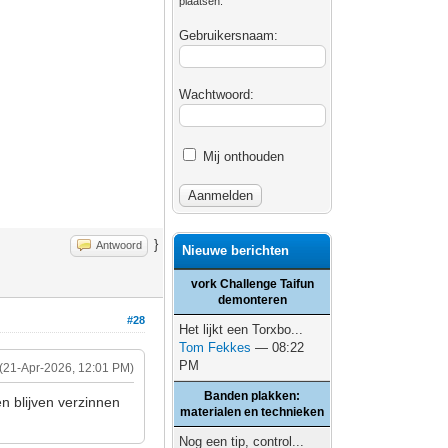
plaatsen.
Gebruikersnaam:
Wachtwoord:
Mij onthouden
}
Antwoord
Nieuwe berichten
vork Challenge Taifun
demonteren
#28
Het lijkt een Torxbo...
Tom Fekkes
— 08:22
PM
(21-Apr-2026, 12:01 PM)
Banden plakken:
n blijven verzinnen
materialen en technieken
Nog een tip, control...