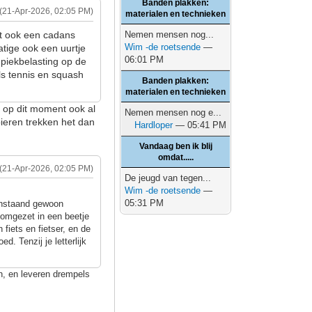
Banden plakken:
(21-Apr-2026, 02:05 PM)
materialen en technieken
dt ook een cadans
Nemen mensen nog...
Wim -de roetsende
—
atige ook een uurtje
06:01 PM
 piekbelasting op de
als tennis en squash
Banden plakken:
materialen en technieken
k op dit moment ook al
Nemen mensen nog e...
pieren trekken het dan
Hardloper
— 05:41 PM
Vandaag ben ik blij
omdat.....
(21-Apr-2026, 02:05 PM)
De jeugd van tegen...
Wim -de roetsende
—
05:31 PM
venstaand gewoon
n omgezet in een beetje
 fiets en fietser, en de
ed. Tenzij je letterlijk
n, en leveren drempels