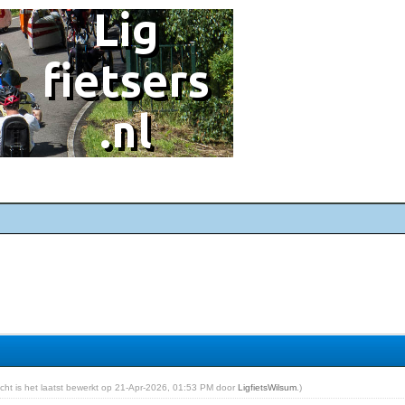
richt is het laatst bewerkt op 21-Apr-2026, 01:53 PM door
LigfietsWilsum
.)