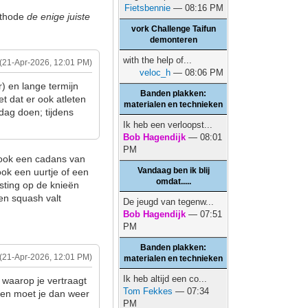
Fietsbennie
— 08:16 PM
ethode
de enige juiste
vork Challenge Taifun
demonteren
with the help of...
(21-Apr-2026, 12:01 PM)
veloc_h
— 08:06 PM
) en lange termijn
Banden plakken:
et dat er ook atleten
materialen en technieken
dag doen; tijdens
.
Ik heb een verloopst...
Bob Hagendijk
— 08:01
PM
t ook een cadans van
Vandaag ben ik blij
ook een uurtje of een
omdat.....
sting op de knieën
 en squash valt
De jeugd van tegenw...
Bob Hagendijk
— 07:51
PM
Banden plakken:
(21-Apr-2026, 12:01 PM)
materialen en technieken
Ik heb altijd een co...
 waarop je vertraagt
Tom Fekkes
— 07:34
uden moet je dan weer
PM