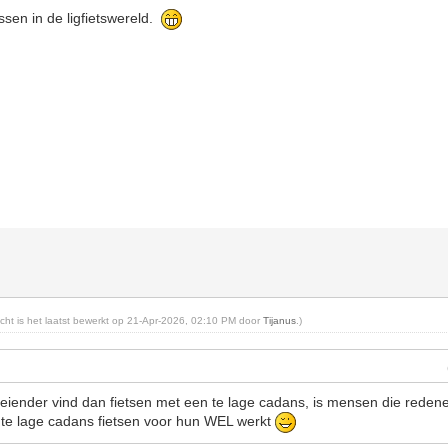
ssen in de ligfietswereld.
richt is het laatst bewerkt op 21-Apr-2026, 02:10 PM door
Tijanus
.)
eiender vind dan fietsen met een te lage cadans, is mensen die redene
te lage cadans fietsen voor hun WEL werkt