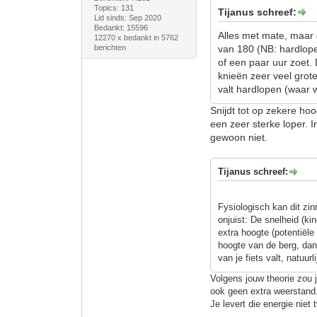
Topics: 131
Tijanus schreef:
Lid sinds: Sep 2020
Bedankt: 15596
Alles met mate, maar 
12270 x bedankt in 5762
berichten
van 180 (NB: hardloper
of een paar uur zoet.
knieën zeer veel grote
valt hardlopen (waar 
Snijdt tot op zekere ho
een zeer sterke loper. 
gewoon niet.
Tijanus schreef:
Fysiologisch kan dit zi
onjuist: De snelheid (ki
extra hoogte (potentiële
hoogte van de berg, dan 
van je fiets valt, natuurli
Volgens jouw theorie zou 
ook geen extra weerstand
Je levert die energie niet