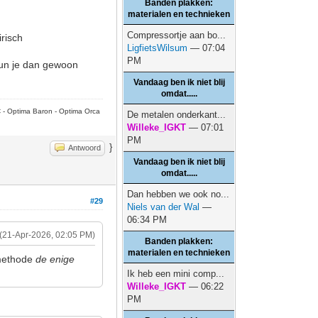
Banden plakken:
materialen en technieken
Compressortje aan bo...
risch
LigfietsWilsum
— 07:04
PM
kun je dan gewoon
Vandaag ben ik niet blij
omdat.....
C - Optima Baron - Optima Orca
De metalen onderkant...
Willeke_IGKT
— 07:01
PM
}
Antwoord
Vandaag ben ik niet blij
omdat.....
Dan hebben we ook no...
#29
Niels van der Wal
—
06:34 PM
(21-Apr-2026, 02:05 PM)
Banden plakken:
materialen en technieken
 methode
de enige
Ik heb een mini comp...
Willeke_IGKT
— 06:22
PM