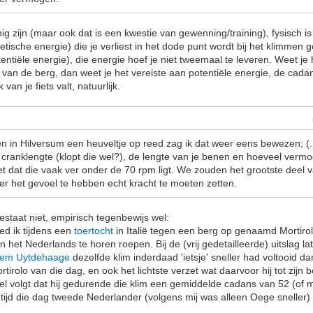
nnig zijn (maar ook dat is een kwestie van gewenning/training), fysisch
netische energie) die je verliest in het dode punt wordt bij het klimme
entiële energie), die energie hoef je niet tweemaal te leveren. Weet je 
e van de berg, dan weet je het vereiste aan potentiële energie, de cadan
k van je fiets valt, natuurlijk.
den in Hilversum een heuveltje op reed zag ik dat weer eens bewezen; (.
 cranklengte (klopt die wel?), de lengte van je benen en hoeveel vermog
et dat die vaak ver onder de 70 rpm ligt. We zouden het grootste deel v
r het gevoel te hebben echt kracht te moeten zetten.
estaat niet, empirisch tegenbewijs wel:
ed ik tijdens een
toertocht
in Italië tegen een berg op genaamd Mortiro
 het Nederlands te horen roepen. Bij de (vrij gedetailleerde) uitslag l
hem Uytdehaage
dezelfde klim inderdaad 'ietsje' sneller had voltooid 
ortirolo van die dag, en ook het lichtste verzet wat daarvoor hij tot zijn 
pel volgt dat hij gedurende die klim een gemiddelde cadans van 52 (of 
n tijd die dag tweede Nederlander (volgens mij was alleen Oege sneller)