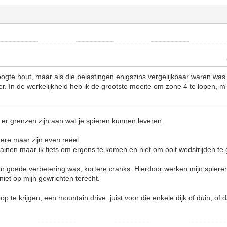
hoogte hout, maar als die belastingen enigszins vergelijkbaar waren was
er. In de werkelijkheid heb ik de grootste moeite om zone 4 te lopen, m
t er grenzen zijn aan wat je spieren kunnen leveren.
ere maar zijn even reëel.
rainen maar ik fiets om ergens te komen en niet om ooit wedstrijden te 
n goede verbetering was, kortere cranks. Hierdoor werken mijn spieren b
niet op mijn gewrichten terecht.
p te krijgen, een mountain drive, juist voor die enkele dijk of duin, of 