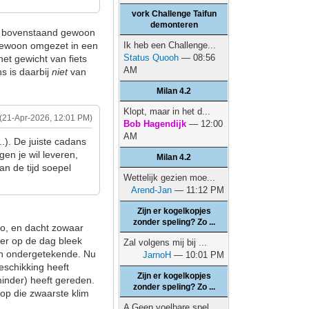
vork Challenge Taifun
demonteren
 is bovenstaand gewoon
n gewoon omgezet in een
Ik heb een Challenge...
Status Quooh
— 08:56
het gewicht van fiets
AM
s is daarbij
niet
van
Milan 4.2
Klopt, maar in het d...
(21-Apr-2026, 12:01 PM)
Bob Hagendijk
— 12:00
AM
..). De juiste cadans
en je wil leveren,
Milan 4.2
an de tijd soepel
Wettelijk gezien moe...
Arend-Jan
— 11:12 PM
Zijn er kogelkopjes
zonder speling? Zo ...
lo, en dacht zowaar
ater op de dag bleek
Zal volgens mij bij ...
dan ondergetekende. Nu
JarnoH
— 10:01 PM
beschikking heeft
Zijn er kogelkopjes
minder) heeft gereden.
zonder speling? Zo ...
 op die zwaarste klim
A Geen voelbare spel...