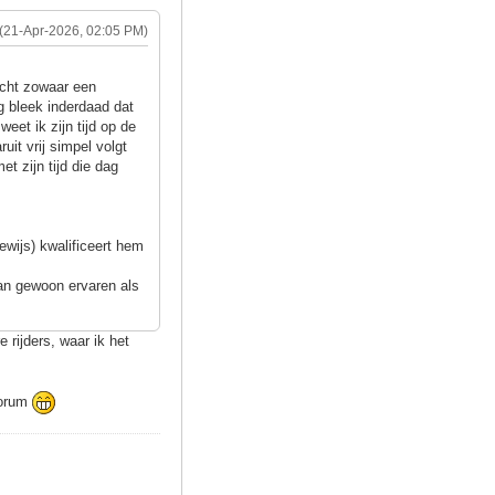
(21-Apr-2026, 02:05 PM)
acht zowaar een
ag bleek inderdaad dat
eet ik zijn tijd op de
uit vrij simpel volgt
t zijn tijd die dag
wijs) kwalificeert hem
dan gewoon ervaren als
 rijders, waar ik het
 forum