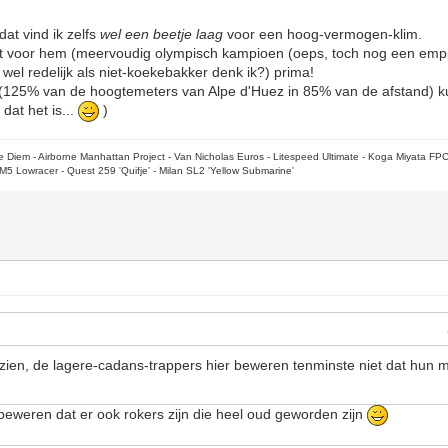
at vind ik zelfs
wel een beetje laag
voor een hoog-vermogen-klim.
et voor hem (meervoudig olympisch kampioen (oeps, toch nog een empi
 wel redelijk als niet-koekebakker denk ik?) prima!
lo (125% van de hoogtemeters van Alpe d'Huez in 85% van de afstand) 
dat het is...
)
rpe Diem - Airborne Manhattan Project - Van Nicholas Euros - Litespeed Ultimate - Koga Miyata FP
M5 Lowracer - Quest 259 'Quifje' - Milan SL2 'Yellow Submarine'
zien, de lagere-cadans-trappers hier beweren tenminste niet dat hun
beweren dat er ook rokers zijn die heel oud geworden zijn