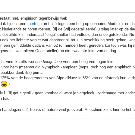
estaat niet, empirisch tegenbewijs wel:
d ik tijdens een
toertocht
in Italië tegen een berg op genaamd Mortirolo, en d
 Nederlands te horen roepen. Bij de (vrij gedetailleerde) uitslag later op de d
e
dezelfde klim inderdaad 'ietsje' sneller had voltooid dan ondergetekende. Nu w
 ook het lichtste verzet wat daarvoor hij tot zijn beschikking heeft gehad, waar
im een gemiddelde cadans van 52 (of minder) heeft gereden. En toch was hij me
gens mij was alleen Oege sneller) op die zwaarste klim van de dag.
at vind ik zelfs
wel een beetje laag
voor een hoog-vermogen-klim.
t voor hem (meervoudig olympisch kampioen (oeps, toch nog een empirisch be
ekebakker denk ik?) prima!
o (125% van de hoogtemeters van Alpe d'Huez in 85% van de afstand) kun je 
.
)
>1. Jij gaf eigenlijk geen voorbeeld, want je vergeleek Uytdehaage met andere
on had.
 hartslagzone 2, freaks of nature vind je overal. Misschien zelfs hier op het