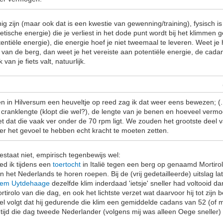
nnig zijn (maar ook dat is een kwestie van gewenning/training), fysisch
netische energie) die je verliest in het dode punt wordt bij het klimme
entiële energie), die energie hoef je niet tweemaal te leveren. Weet je 
e van de berg, dan weet je het vereiste aan potentiële energie, de cadan
k van je fiets valt, natuurlijk.
den in Hilversum een heuveltje op reed zag ik dat weer eens bewezen; (.
 cranklengte (klopt die wel?), de lengte van je benen en hoeveel vermog
et dat die vaak ver onder de 70 rpm ligt. We zouden het grootste deel v
r het gevoel te hebben echt kracht te moeten zetten.
estaat niet, empirisch tegenbewijs wel:
ed ik tijdens een
toertocht
in Italië tegen een berg op genaamd Mortiro
 het Nederlands te horen roepen. Bij de (vrij gedetailleerde) uitslag l
hem Uytdehaage
dezelfde klim inderdaad 'ietsje' sneller had voltooid 
ortirolo van die dag, en ook het lichtste verzet wat daarvoor hij tot zijn 
pel volgt dat hij gedurende die klim een gemiddelde cadans van 52 (of 
n tijd die dag tweede Nederlander (volgens mij was alleen Oege sneller)