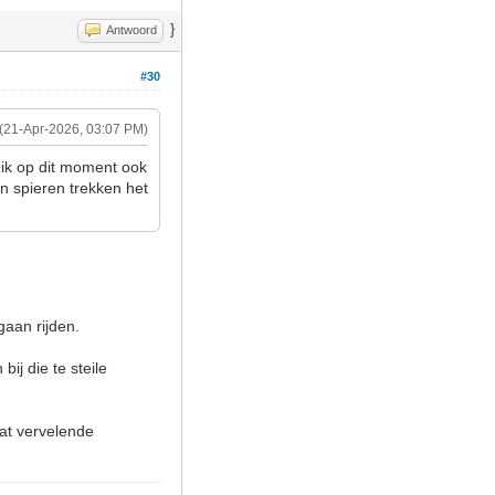
}
Antwoord
#30
(21-Apr-2026, 03:07 PM)
 ik op dit moment ook
'n spieren trekken het
gaan rijden.
ij die te steile
dat vervelende