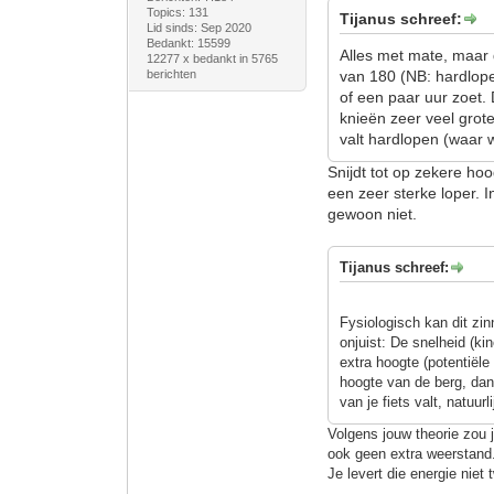
Topics: 131
Tijanus schreef:
Lid sinds: Sep 2020
Bedankt: 15599
Alles met mate, maar 
12277 x bedankt in 5765
berichten
van 180 (NB: hardloper
of een paar uur zoet.
knieën zeer veel grote
valt hardlopen (waar 
Snijdt tot op zekere ho
een zeer sterke loper. 
gewoon niet.
Tijanus schreef:
Fysiologisch kan dit zi
onjuist: De snelheid (ki
extra hoogte (potentiële
hoogte van de berg, dan 
van je fiets valt, natuurli
Volgens jouw theorie zou 
ook geen extra weerstand
Je levert die energie niet