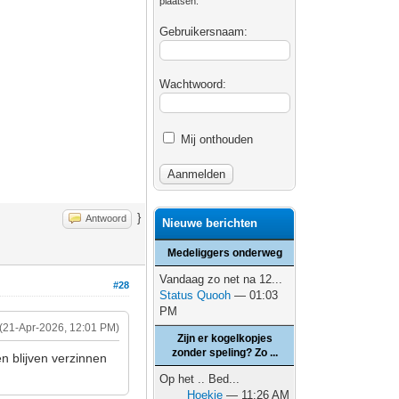
plaatsen.
Gebruikersnaam:
Wachtwoord:
Mij onthouden
}
Antwoord
Nieuwe berichten
Medeliggers onderweg
Vandaag zo net na 12...
#28
Status Quooh
— 01:03
PM
(21-Apr-2026, 12:01 PM)
Zijn er kogelkopjes
zonder speling? Zo ...
n blijven verzinnen
Op het .. Bed...
Hoekie
— 11:26 AM