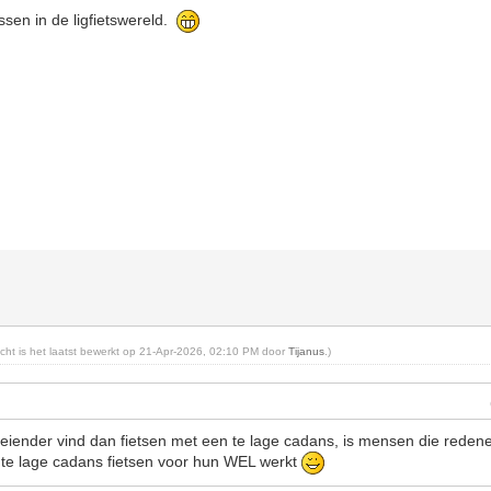
ssen in de ligfietswereld.
richt is het laatst bewerkt op 21-Apr-2026, 02:10 PM door
Tijanus
.)
eiender vind dan fietsen met een te lage cadans, is mensen die redene
te lage cadans fietsen voor hun WEL werkt