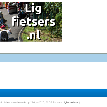
richt is het laatst bewerkt op 21-Apr-2026, 01:53 PM door
LigfietsWilsum
.)