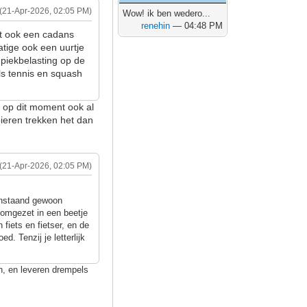
(21-Apr-2026, 02:05 PM)
Wow! ik ben wedero...
renehin
— 04:48 PM
dt ook een cadans
atige ook een uurtje
 piekbelasting op de
als tennis en squash
k op dit moment ook al
pieren trekken het dan
(21-Apr-2026, 02:05 PM)
venstaand gewoon
n omgezet in een beetje
 fiets en fietser, en de
ed. Tenzij je letterlijk
n, en leveren drempels