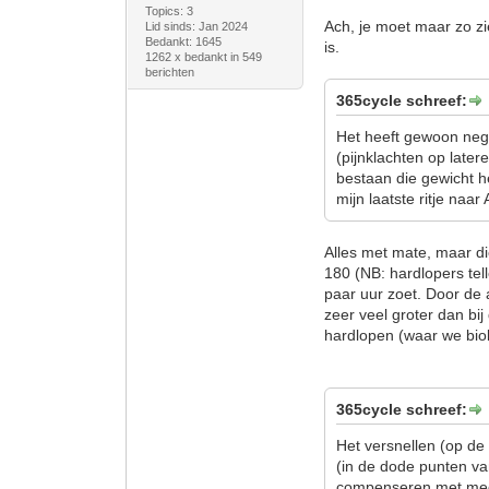
Topics: 3
Ach, je moet maar zo z
Lid sinds: Jan 2024
Bedankt: 1645
is.
1262 x bedankt in 549
berichten
365cycle schreef:
Het heeft gewoon nega
(pijnklachten op later
bestaan die gewicht h
mijn laatste ritje na
Alles met mate, maar di
180 (NB: hardlopers tell
paar uur zoet. Door de 
zeer veel groter dan bij
hardlopen (waar we biol
365cycle schreef:
Het versnellen (op de
(in de dode punten va
compenseren met me