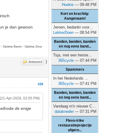
Hoekie
— 09:48 PM
Kort en krachtig:
risch
Aangenaam!
kun je dan gewoon
Jeroen, bedankt voor...
LekkerDoen
— 08:54 PM
Banden, banden, banden
en nog eens band...
C - Optima Baron - Optima Orca
Tsja, met een heiste...
365cycle
— 07:44 PM
}
Antwoord
Spammers
In het Nederlands ...
365cycle
— 07:41 PM
#29
Banden, banden, banden
en nog eens band...
(21-Apr-2026, 02:05 PM)
Vandaag m'n nieuwe C...
 methode
de enige
datakneder
— 07:31 PM
Flevo-trike
restauratieprojectje
afgero...