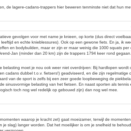
ien, de lagere-cadans-trappers hier beweren tenminste niet dat hun m
tieve gevolgen voor met name je knieen, op korte (dus direct voelbaar
e leeftijd en echte knieblessures). Ook op een gewone fiets. En ja, ik we
effen en bodybuilden, maar er zijn er maar weinig die 1000 squats per 
ar Arend-Jan (minder dan 20 km) zijn de trappers 1794 keer rond gegaan
e belasting moet je nou ook weer niet overdrijven: Bij hardlopen word
en cadans dubbel t.o.v. fietsers!) geadviseerd, en die zijn regelmatige 
aard van de sport is zelfs bij een zeer goede loopbeweging de piekbela
 de sinusvormige belasting van het fietsen. En naast sporten als tennis
ogisch toch nog wel redelijk op gebouwd zijn) dan nog wel mee.
 momenten waarop je kracht zet) gaat moeizamer, terwijl de momenten
n je slag) langer worden. Dat het moeilijker is om je snelheid te beho
er vermogen.