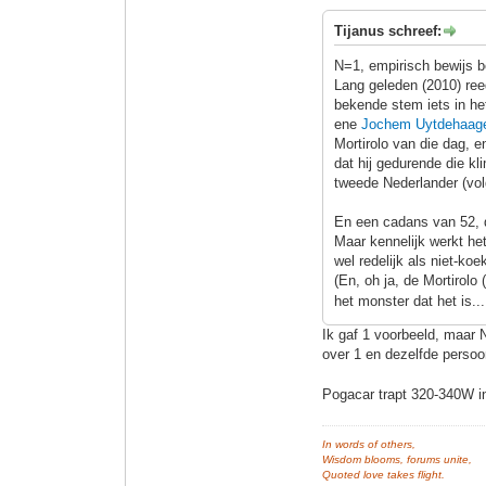
Tijanus schreef:
N=1, empirisch bewijs b
Lang geleden (2010) ree
bekende stem iets in het
ene
Jochem Uytdehaag
Mortirolo van die dag, en
dat hij gedurende die kl
tweede Nederlander (vol
En een cadans van 52, d
Maar kennelijk werkt he
wel redelijk als niet-ko
(En, oh ja, de Mortirol
het monster dat het is..
Ik gaf 1 voorbeeld, maar N
over 1 en dezelfde perso
Pogacar trapt 320-340W in
In words of others,
Wisdom blooms, forums unite,
Quoted love takes flight.