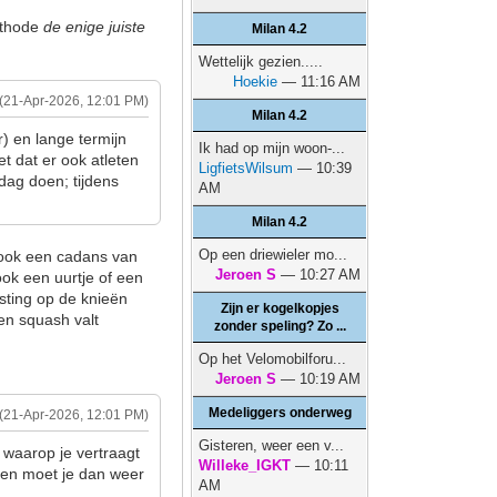
ethode
de enige juiste
Milan 4.2
Wettelijk gezien.....
Hoekie
— 11:16 AM
(21-Apr-2026, 12:01 PM)
Milan 4.2
) en lange termijn
Ik had op mijn woon-...
et dat er ook atleten
LigfietsWilsum
— 10:39
dag doen; tijdens
AM
.
Milan 4.2
Op een driewieler mo...
t ook een cadans van
Jeroen S
— 10:27 AM
ook een uurtje of een
sting op de knieën
Zijn er kogelkopjes
 en squash valt
zonder speling? Zo ...
Op het Velomobilforu...
Jeroen S
— 10:19 AM
Medeliggers onderweg
(21-Apr-2026, 12:01 PM)
Gisteren, weer een v...
 waarop je vertraagt
Willeke_IGKT
— 10:11
uden moet je dan weer
AM