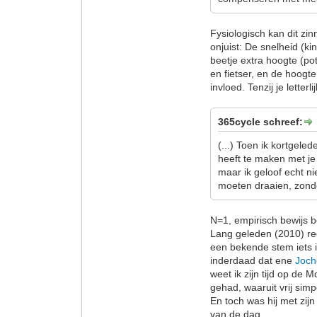
Fysiologisch kan dit zi
onjuist: De snelheid (ki
beetje extra hoogte (pot
en fietser, en de hoogt
invloed. Tenzij je letterlij
365cycle schreef:
(...) Toen ik kortgele
heeft te maken met je
maar ik geloof echt ni
moeten draaien, zonde
N=1, empirisch bewijs b
Lang geleden (2010) re
een bekende stem iets in
inderdaad dat ene
Joc
weet ik zijn tijd op de M
gehad, waaruit vrij sim
En toch was hij met zij
van de dag.