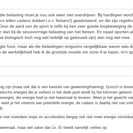
die belasting moet je nou ook weer niet overdrijven: Bij hardlopen wor
s tellen cadans dubbel t.o.v. fietsers!) geadviseerd, en die zijn regelm
 Door de aard van de sport is zelfs bij een zeer goede loopbeweging de
r dan bij de sinusvormige belasting van het fietsen. En naast sporten 
we biologisch toch nog wel redelijk op gebouwd zijn) dan nog wel mee.
ogte hout, maar als die belastingen enigszins vergelijkbaar waren was i
In de werkelijkheid heb ik de grootste moeite om zone 4 te lopen, m'n s
nnig zijn (maar ook dat is een kwestie van gewenning/training), fysisch is bo
netische energie) die je verliest in het dode punt wordt bij het klimmen gewoo
 energie), die energie hoef je niet tweemaal te leveren. Weet je het gewicht van
weet je het vereiste aan potentiële energie, de cadans is daarbij
niet
van invlo
jk.
je met meerdere stops en acceleraties bergop ook niet meer energie verstoke
.
 tweemaal, maar wel vaker dan 1x. Er treedt namelijk verlies op.