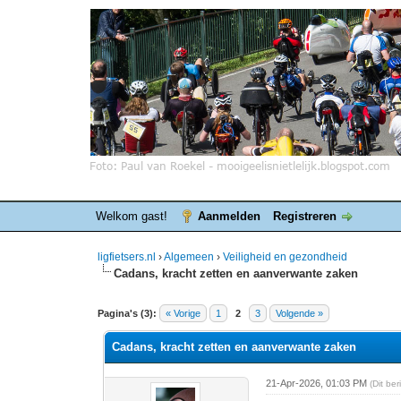
Welkom gast!
Aanmelden
Registreren
ligfietsers.nl
›
Algemeen
›
Veiligheid en gezondheid
Cadans, kracht zetten en aanverwante zaken
0 stemmen - gemiddelde waardering is 0
1
2
3
4
5
Pagina's (3):
« Vorige
1
2
3
Volgende »
Cadans, kracht zetten en aanverwante zaken
21-Apr-2026, 01:03 PM
(Dit be