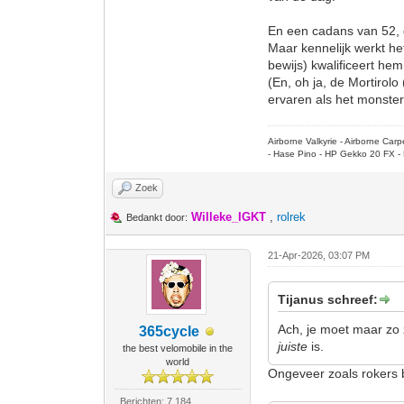
En een cadans van 52, d
Maar kennelijk werkt h
bewijs) kwalificeert hem
(En, oh ja, de Mortiro
ervaren als het monster 
Airborne Valkyrie - Airborne Ca
- Hase Pino - HP Gekko 20 FX - 
Zoek
Willeke_IGKT
,
rolrek
Bedankt door:
21-Apr-2026, 03:07 PM
Tijanus schreef:
Ach, je moet maar zo 
365cycle
juiste
is.
the best velomobile in the
world
Ongeveer zoals rokers 
Berichten: 7.184