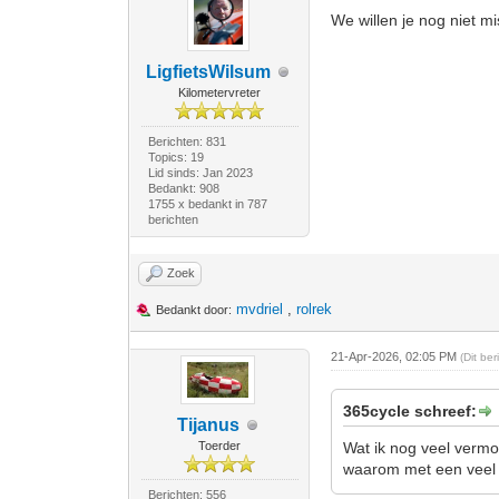
We willen je nog niet mi
LigfietsWilsum
Kilometervreter
Berichten: 831
Topics: 19
Lid sinds: Jan 2023
Bedankt: 908
1755 x bedankt in 787
berichten
Zoek
mvdriel
,
rolrek
Bedankt door:
21-Apr-2026, 02:05 PM
(Dit be
365cycle schreef:
Tijanus
Toerder
Wat ik nog veel vermo
waarom met een veel 
Berichten: 556