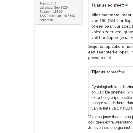
Topics: 131
Tijanus schreef:
Lid sinds: Sep 2020
Bedankt: 15599
Alles met mate, maar 
12272 x bedankt in 5763
berichten
van 180 (NB: hardloper
of een paar uur zoet.
knieën zeer veel grote
valt hardlopen (waar 
Snijdt tot op zekere ho
een zeer sterke loper. 
gewoon niet.
Tijanus schreef:
Fysiologisch kan dit zi
onjuist: De snelheid (ki
extra hoogte (potentiële
hoogte van de berg, dan 
van je fiets valt, natuurli
Volgens jouw theorie zou 
ook geen extra weerstand
Je levert die energie niet