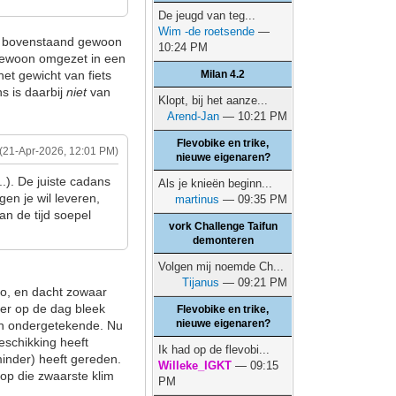
De jeugd van teg...
Wim -de roetsende
—
 is bovenstaand gewoon
10:24 PM
n gewoon omgezet in een
het gewicht van fiets
Milan 4.2
s is daarbij
niet
van
Klopt, bij het aanze...
Arend-Jan
— 10:21 PM
Flevobike en trike,
(21-Apr-2026, 12:01 PM)
nieuwe eigenaren?
..). De juiste cadans
Als je knieën beginn...
en je wil leveren,
martinus
— 09:35 PM
an de tijd soepel
vork Challenge Taifun
demonteren
Volgen mij noemde Ch...
Tijanus
— 09:21 PM
lo, en dacht zowaar
ater op de dag bleek
Flevobike en trike,
nieuwe eigenaren?
dan ondergetekende. Nu
beschikking heeft
Ik had op de flevobi...
minder) heeft gereden.
Willeke_IGKT
— 09:15
 op die zwaarste klim
PM