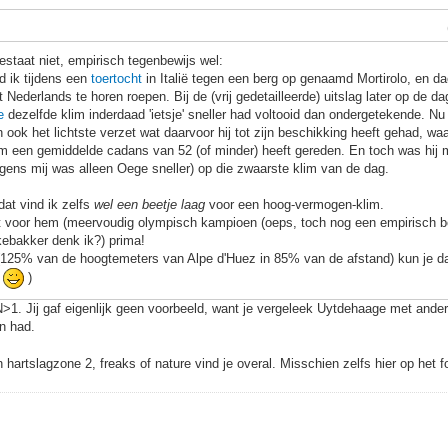
estaat niet, empirisch tegenbewijs wel:
d ik tijdens een
toertocht
in Italië tegen een berg op genaamd Mortirolo, en d
 Nederlands te horen roepen. Bij de (vrij gedetailleerde) uitslag later op de d
e
dezelfde klim inderdaad 'ietsje' sneller had voltooid dan ondergetekende. Nu w
 ook het lichtste verzet wat daarvoor hij tot zijn beschikking heeft gehad, waar
im een gemiddelde cadans van 52 (of minder) heeft gereden. En toch was hij me
gens mij was alleen Oege sneller) op die zwaarste klim van de dag.
at vind ik zelfs
wel een beetje laag
voor een hoog-vermogen-klim.
t voor hem (meervoudig olympisch kampioen (oeps, toch nog een empirisch be
ekebakker denk ik?) prima!
o (125% van de hoogtemeters van Alpe d'Huez in 85% van de afstand) kun je 
.
)
>1. Jij gaf eigenlijk geen voorbeeld, want je vergeleek Uytdehaage met andere
on had.
 hartslagzone 2, freaks of nature vind je overal. Misschien zelfs hier op het