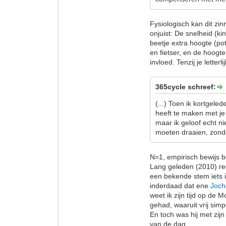
Fysiologisch kan dit zi
onjuist: De snelheid (ki
beetje extra hoogte (pot
en fietser, en de hoogt
invloed. Tenzij je letterlij
365cycle schreef:
(...) Toen ik kortgele
heeft te maken met je
maar ik geloof echt ni
moeten draaien, zonde
N=1, empirisch bewijs b
Lang geleden (2010) re
een bekende stem iets in
inderdaad dat ene
Joc
weet ik zijn tijd op de M
gehad, waaruit vrij sim
En toch was hij met zij
van de dag.