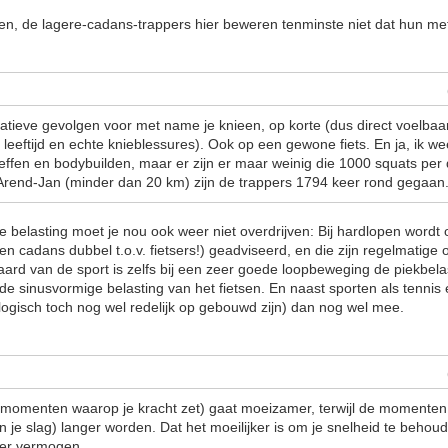
ien, de lagere-cadans-trappers hier beweren tenminste niet dat hun m
tieve gevolgen voor met name je knieen, op korte (dus direct voelbaar
e leeftijd en echte knieblessures). Ook op een gewone fiets. En ja, ik we
effen en bodybuilden, maar er zijn er maar weinig die 1000 squats per 
ar Arend-Jan (minder dan 20 km) zijn de trappers 1794 keer rond gegaan
e belasting moet je nou ook weer niet overdrijven: Bij hardlopen word
en cadans dubbel t.o.v. fietsers!) geadviseerd, en die zijn regelmatige 
aard van de sport is zelfs bij een zeer goede loopbeweging de piekbela
 de sinusvormige belasting van het fietsen. En naast sporten als tennis
ogisch toch nog wel redelijk op gebouwd zijn) dan nog wel mee.
 momenten waarop je kracht zet) gaat moeizamer, terwijl de momenten
n je slag) langer worden. Dat het moeilijker is om je snelheid te beho
er vermogen.