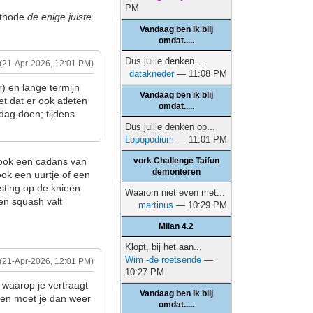
PM
ethode
de enige juiste
Vandaag ben ik blij
omdat.....
Dus jullie denken ...
(21-Apr-2026, 12:01 PM)
datakneder
— 11:08 PM
) en lange termijn
Vandaag ben ik blij
et dat er ook atleten
omdat.....
dag doen; tijdens
.
Dus jullie denken op...
Lopopodium
— 11:01 PM
t ook een cadans van
vork Challenge Taifun
demonteren
ook een uurtje of een
sting op de knieën
Waarom niet even met...
 en squash valt
martinus
— 10:29 PM
Milan 4.2
Klopt, bij het aan...
Wim -de roetsende
—
(21-Apr-2026, 12:01 PM)
10:27 PM
 waarop je vertraagt
Vandaag ben ik blij
uden moet je dan weer
omdat.....