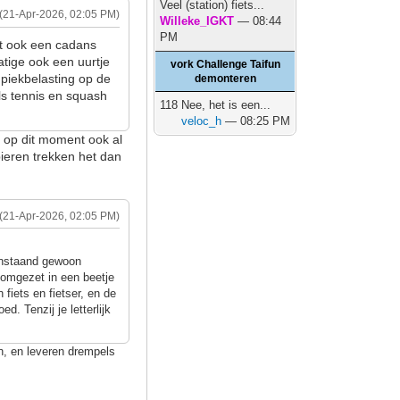
Veel (station) fiets...
(21-Apr-2026, 02:05 PM)
Willeke_IGKT
— 08:44
PM
dt ook een cadans
atige ook een uurtje
vork Challenge Taifun
 piekbelasting op de
demonteren
als tennis en squash
118 Nee, het is een...
veloc_h
— 08:25 PM
k op dit moment ook al
pieren trekken het dan
(21-Apr-2026, 02:05 PM)
venstaand gewoon
n omgezet in een beetje
 fiets en fietser, en de
ed. Tenzij je letterlijk
n, en leveren drempels