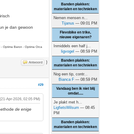
Banden plakken:
materialen en technieken
risch
Nemen mensen n...
Tijanus
— 09:01 PM
kun je dan gewoon
Flevobike en trike,
nieuwe eigenaren?
Inmiddels een half j...
C - Optima Baron - Optima Orca
ligvogel
— 08:59 PM
Banden plakken:
}
Antwoord
materialen en technieken
Nog een tip, contr...
Bianca F
— 08:59 PM
#29
Vandaag ben ik niet blij
omdat.....
(21-Apr-2026, 02:05 PM)
Je plakt met h...
LigfietsWilsum
— 08:45
 methode
de enige
PM
Banden plakken:
materialen en technieken