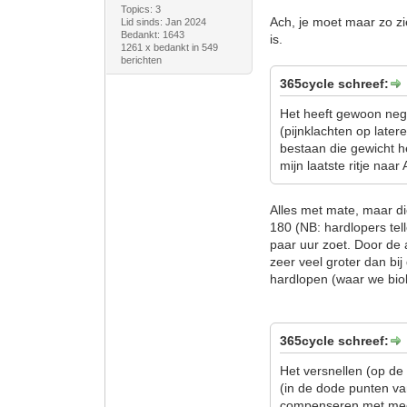
Topics: 3
Ach, je moet maar zo z
Lid sinds: Jan 2024
Bedankt: 1643
is.
1261 x bedankt in 549
berichten
365cycle schreef:
Het heeft gewoon nega
(pijnklachten op later
bestaan die gewicht h
mijn laatste ritje na
Alles met mate, maar di
180 (NB: hardlopers tell
paar uur zoet. Door de 
zeer veel groter dan bij
hardlopen (waar we biol
365cycle schreef:
Het versnellen (op de
(in de dode punten va
compenseren met me