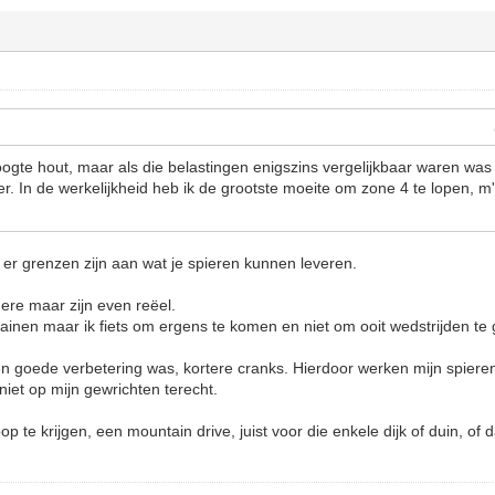
hoogte hout, maar als die belastingen enigszins vergelijkbaar waren was
er. In de werkelijkheid heb ik de grootste moeite om zone 4 te lopen, m
t er grenzen zijn aan wat je spieren kunnen leveren.
ere maar zijn even reëel.
rainen maar ik fiets om ergens te komen en niet om ooit wedstrijden te 
n goede verbetering was, kortere cranks. Hierdoor werken mijn spieren b
niet op mijn gewrichten terecht.
p te krijgen, een mountain drive, juist voor die enkele dijk of duin, of 