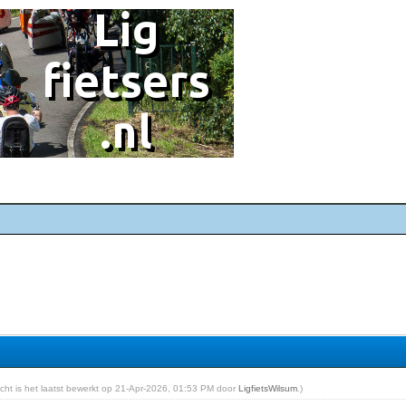
richt is het laatst bewerkt op 21-Apr-2026, 01:53 PM door
LigfietsWilsum
.)