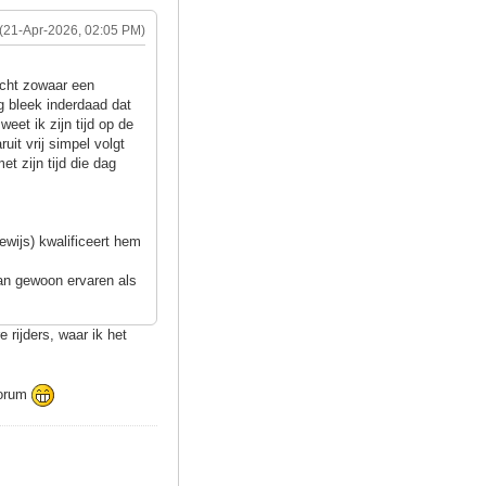
(21-Apr-2026, 02:05 PM)
acht zowaar een
ag bleek inderdaad dat
eet ik zijn tijd op de
uit vrij simpel volgt
t zijn tijd die dag
wijs) kwalificeert hem
dan gewoon ervaren als
 rijders, waar ik het
 forum