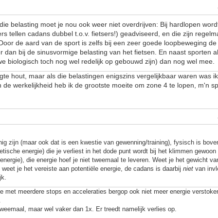
die belasting moet je nou ook weer niet overdrijven: Bij hardlopen wor
s tellen cadans dubbel t.o.v. fietsers!) geadviseerd, en die zijn regelm
 Door de aard van de sport is zelfs bij een zeer goede loopbeweging de
r dan bij de sinusvormige belasting van het fietsen. En naast sporten 
we biologisch toch nog wel redelijk op gebouwd zijn) dan nog wel mee.
ogte hout, maar als die belastingen enigszins vergelijkbaar waren was i
In de werkelijkheid heb ik de grootste moeite om zone 4 te lopen, m'n s
nnig zijn (maar ook dat is een kwestie van gewenning/training), fysisch is bo
netische energie) die je verliest in het dode punt wordt bij het klimmen gewoo
 energie), die energie hoef je niet tweemaal te leveren. Weet je het gewicht van
weet je het vereiste aan potentiële energie, de cadans is daarbij
niet
van invlo
jk.
je met meerdere stops en acceleraties bergop ook niet meer energie verstoke
.
 tweemaal, maar wel vaker dan 1x. Er treedt namelijk verlies op.