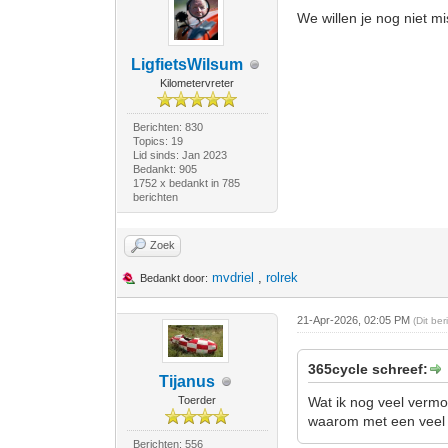
We willen je nog niet mi
LigfietsWilsum
Kilometervreter
Berichten: 830
Topics: 19
Lid sinds: Jan 2023
Bedankt: 905
1752 x bedankt in 785
berichten
Zoek
mvdriel
,
rolrek
Bedankt door:
21-Apr-2026, 02:05 PM
(Dit be
365cycle schreef:
Tijanus
Toerder
Wat ik nog veel vermo
waarom met een veel 
Berichten: 556