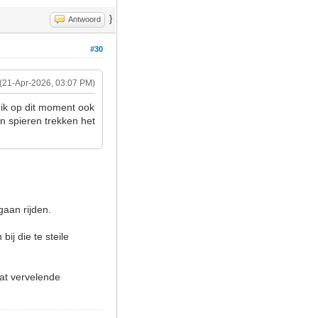
}
Antwoord
#30
(21-Apr-2026, 03:07 PM)
 ik op dit moment ook
'n spieren trekken het
gaan rijden.
ij die te steile
dat vervelende