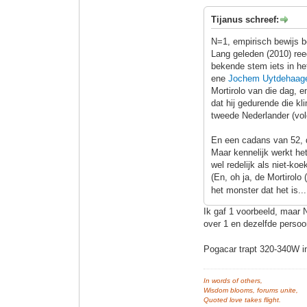
Tijanus schreef:
N=1, empirisch bewijs b
Lang geleden (2010) ree
bekende stem iets in het
ene
Jochem Uytdehaag
Mortirolo van die dag, en
dat hij gedurende die kl
tweede Nederlander (vol
En een cadans van 52, d
Maar kennelijk werkt he
wel redelijk als niet-ko
(En, oh ja, de Mortirol
het monster dat het is..
Ik gaf 1 voorbeeld, maar N
over 1 en dezelfde perso
Pogacar trapt 320-340W in
In words of others,
Wisdom blooms, forums unite,
Quoted love takes flight.