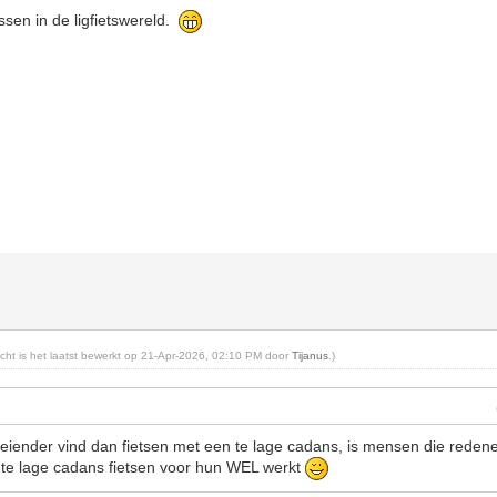
ssen in de ligfietswereld.
richt is het laatst bewerkt op 21-Apr-2026, 02:10 PM door
Tijanus
.)
eiender vind dan fietsen met een te lage cadans, is mensen die redene
te lage cadans fietsen voor hun WEL werkt