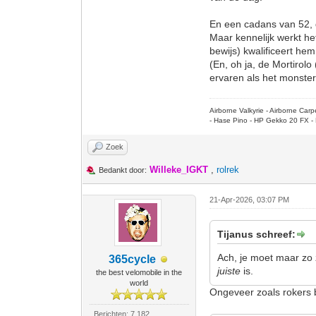
En een cadans van 52, d
Maar kennelijk werkt h
bewijs) kwalificeert hem
(En, oh ja, de Mortiro
ervaren als het monster 
Airborne Valkyrie - Airborne Ca
- Hase Pino - HP Gekko 20 FX - 
Zoek
Willeke_IGKT
,
rolrek
Bedankt door:
21-Apr-2026, 03:07 PM
Tijanus schreef:
Ach, je moet maar zo 
365cycle
juiste
is.
the best velomobile in the
world
Ongeveer zoals rokers 
Berichten: 7.182