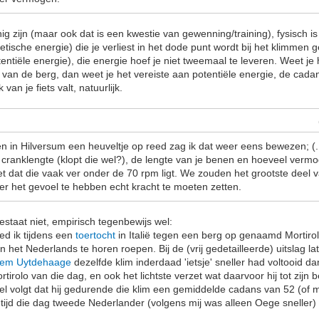
nnig zijn (maar ook dat is een kwestie van gewenning/training), fysisch
netische energie) die je verliest in het dode punt wordt bij het klimme
entiële energie), die energie hoef je niet tweemaal te leveren. Weet je 
e van de berg, dan weet je het vereiste aan potentiële energie, de cadan
k van je fiets valt, natuurlijk.
den in Hilversum een heuveltje op reed zag ik dat weer eens bewezen; (.
 cranklengte (klopt die wel?), de lengte van je benen en hoeveel vermog
et dat die vaak ver onder de 70 rpm ligt. We zouden het grootste deel v
r het gevoel te hebben echt kracht te moeten zetten.
estaat niet, empirisch tegenbewijs wel:
ed ik tijdens een
toertocht
in Italië tegen een berg op genaamd Mortiro
 het Nederlands te horen roepen. Bij de (vrij gedetailleerde) uitslag l
hem Uytdehaage
dezelfde klim inderdaad 'ietsje' sneller had voltooid 
ortirolo van die dag, en ook het lichtste verzet wat daarvoor hij tot zijn 
pel volgt dat hij gedurende die klim een gemiddelde cadans van 52 (of 
n tijd die dag tweede Nederlander (volgens mij was alleen Oege sneller)