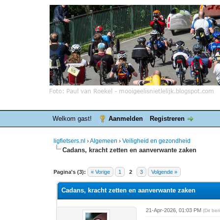
Welkom gast!
Aanmelden
Registreren
ligfietsers.nl
›
Algemeen
›
Veiligheid en gezondheid
Cadans, kracht zetten en aanverwante zaken
0 stemmen - gemiddelde waardering is 0
1
2
3
4
5
Pagina's (3):
« Vorige
1
2
3
Volgende »
Cadans, kracht zetten en aanverwante zaken
21-Apr-2026, 01:03 PM
(Dit be