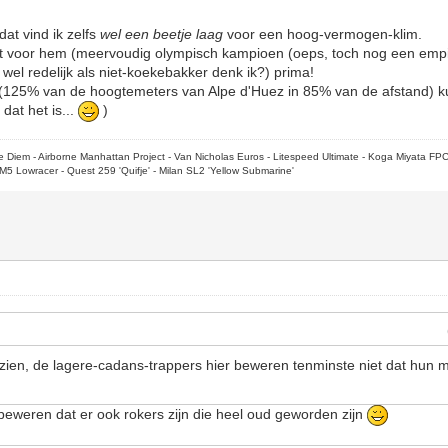
at vind ik zelfs
wel een beetje laag
voor een hoog-vermogen-klim.
et voor hem (meervoudig olympisch kampioen (oeps, toch nog een empi
 wel redelijk als niet-koekebakker denk ik?) prima!
lo (125% van de hoogtemeters van Alpe d'Huez in 85% van de afstand) 
dat het is...
)
rpe Diem - Airborne Manhattan Project - Van Nicholas Euros - Litespeed Ultimate - Koga Miyata FP
M5 Lowracer - Quest 259 'Quifje' - Milan SL2 'Yellow Submarine'
zien, de lagere-cadans-trappers hier beweren tenminste niet dat hun
beweren dat er ook rokers zijn die heel oud geworden zijn