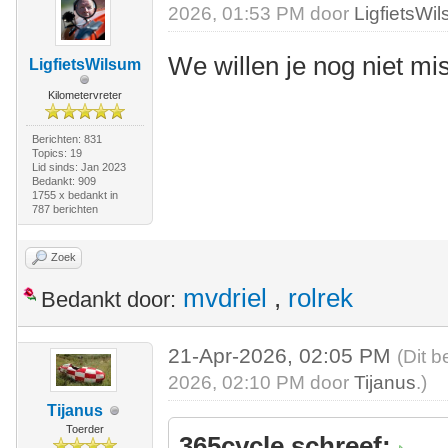
2026, 01:53 PM door
LigfietsWi
We willen je nog niet mi
LigfietsWilsum
Kilometervreter
Berichten: 831
Topics: 19
Lid sinds: Jan 2023
Bedankt: 909
1755 x bedankt in
787 berichten
Zoek
mvdriel
,
rolrek
Bedankt door:
21-Apr-2026, 02:05 PM
(Dit b
2026, 02:10 PM door
Tijanus
.)
Tijanus
Toerder
365cycle schreef: