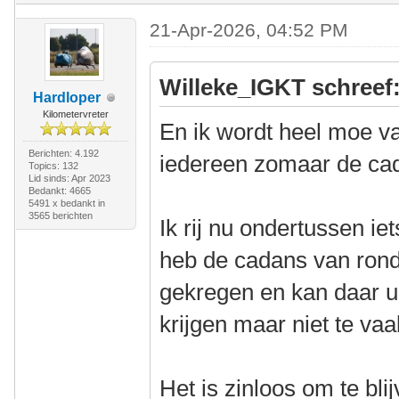
21-Apr-2026, 04:52 PM
Willeke_IGKT schreef
Hardloper
Kilometervreter
En ik wordt heel moe v
Berichten: 4.192
iedereen zomaar de ca
Topics: 132
Lid sinds: Apr 2023
Bedankt: 4665
5491 x bedankt in
3565 berichten
Ik rij nu ondertussen iet
heb de cadans van rond
gekregen en kan daar u
krijgen maar niet te vaa
Het is zinloos om te b