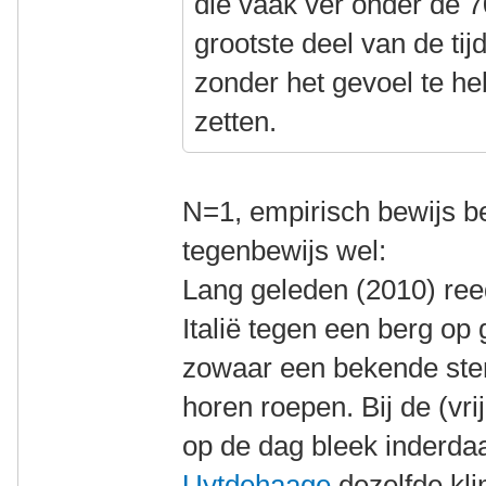
die vaak ver onder de 7
grootste deel van de ti
zonder het gevoel te h
zetten.
N=1, empirisch bewijs be
tegenbewijs wel:
Lang geleden (2010) ree
Italië tegen een berg op
zowaar een bekende stem
horen roepen. Bij de (vrij
op de dag bleek inderda
Uytdehaage
dezelfde klim