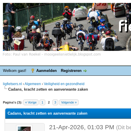
Welkom gast!
Aanmelden
Registreren
ligfietsers.nl
›
Algemeen
›
Veiligheid en gezondheid
Cadans, kracht zetten en aanverwante zaken
elde waardering is 0
Pagina's (3):
« Vorige
1
2
3
Volgende »
Cadans, kracht zetten en aanverwante zaken
21-Apr-2026, 01:03 PM
(Dit b