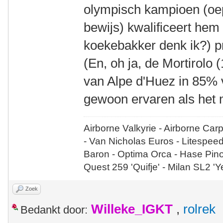
olympisch kampioen (oep
bewijs) kwalificeert hem w
koekebakker denk ik?) p
(En, oh ja, de Mortirol
van Alpe d'Huez in 85% 
gewoon ervaren als het m
Airborne Valkyrie - Airborne Car
- Van Nicholas Euros - Litespee
Baron - Optima Orca - Hase Pin
Quest 259 'Quifje' - Milan SL2 '
Zoek
Willeke_IGKT
,
rolrek
Bedankt door: