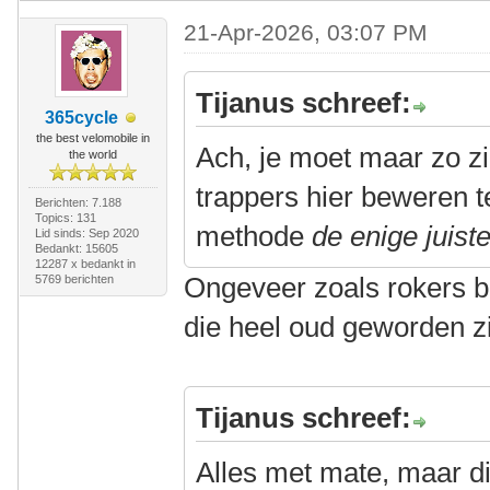
21-Apr-2026, 03:07 PM
Tijanus schreef:
365cycle
the best velomobile in
Ach, je moet maar zo z
the world
trappers hier beweren t
Berichten: 7.188
Topics: 131
methode
de enige juist
Lid sinds: Sep 2020
Bedankt: 15605
12287 x bedankt in
Ongeveer zoals rokers b
5769 berichten
die heel oud geworden z
Tijanus schreef:
Alles met mate, maar di