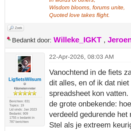
Wisdom blooms, forums unite,
Quoted love takes flight.
Zoek
Willeke_IGKT
,
Jeroe
Bedankt door:
22-Apr-2026, 08:03 AM
Vanochtend in de fiets z
LigfietsWilsum
dit alles, en of ik dat nie
Kilometervreter
spreadsheet kon vatten
Berichten: 831
de grote onbekende: hoe 
Topics: 19
Lid sinds: Jan 2023
verdeeld gedurende het 
Bedankt: 909
1755 x bedankt in
787 berichten
Stel als je extreem keur