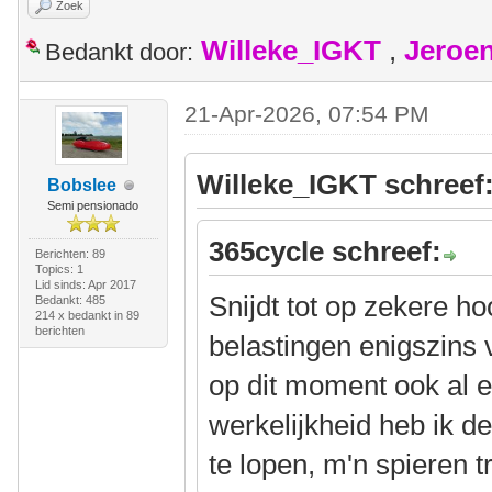
Zoek
Willeke_IGKT
,
Jeroe
Bedankt door:
21-Apr-2026, 07:54 PM
Willeke_IGKT schreef
Bobslee
Semi pensionado
365cycle schreef:
Berichten: 89
Topics: 1
Lid sinds: Apr 2017
Snijdt tot op zekere ho
Bedankt: 485
214 x bedankt in 89
berichten
belastingen enigszins 
op dit moment ook al e
werkelijkheid heb ik d
te lopen, m'n spieren 