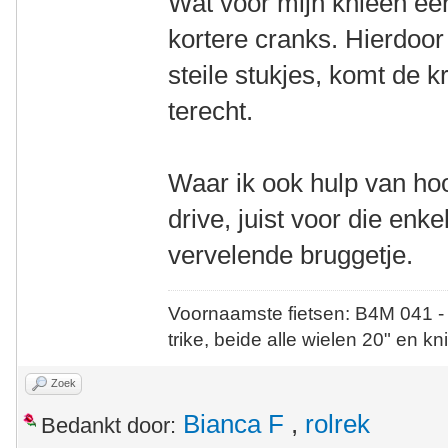
Wat voor mijn knieën ee
kortere cranks. Hierdoor 
steile stukjes, komt de k
terecht.
Waar ik ook hulp van hoo
drive, juist voor die enkel
vervelende bruggetje.
Voornaamste fietsen: B4M 041 -
trike, beide alle wielen 20" en kn
Zoek
Bianca F
,
rolrek
Bedankt door: