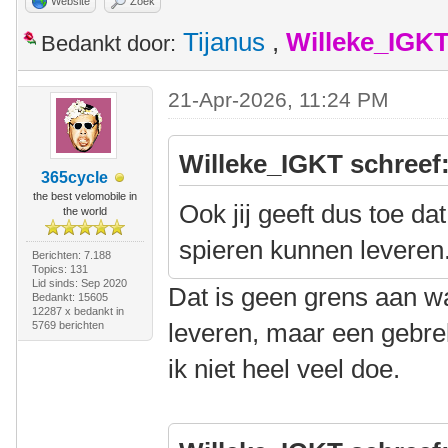
Website
Zoek
Tijanus
,
Willeke_IGK
Bedankt door:
21-Apr-2026, 11:24 PM
Willeke_IGKT schreef
365cycle
the best velomobile in
Ook jij geeft dus toe da
the world
spieren kunnen leveren
Berichten: 7.188
Topics: 131
Lid sinds: Sep 2020
Dat is geen grens aan w
Bedankt: 15605
12287 x bedankt in
leveren, maar een gebrek
5769 berichten
ik niet heel veel doe.