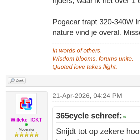
rijders, waar ik het over 
Pogacar trapt 320-340W in
nature vind je overal. Mis
In words of others,
Wisdom blooms, forums unite,
Quoted love takes flight.
Zoek
21-Apr-2026, 04:24 PM
365cycle schreef:
Willeke_IGKT
Snijdt tot op zekere hoo
Moderator