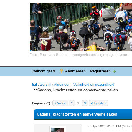
Welkom gast!
Aanmelden
Registreren
ligfietsers.nl
›
Algemeen
›
Veiligheid en gezondheid
Cadans, kracht zetten en aanverwante zaken
0 stemmen - gemiddelde waardering is 0
1
2
3
4
5
Pagina's (3):
« Vorige
1
2
3
Volgende »
Cadans, kracht zetten en aanverwante zaken
21-Apr-2026, 01:03 PM
(Dit be