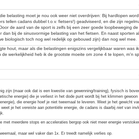
die belasting moet je nou ook weer niet overdrijven: Bij hardlopen wor
s tellen cadans dubbel t.o.v. fietsers!) geadviseerd, en die zijn regelm
 Door de aard van de sport is zelfs bij een zeer goede loopbeweging de
r dan bij de sinusvormige belasting van het fietsen. En naast sporten 
we biologisch toch nog wel redelijk op gebouwd zijn) dan nog wel mee.
ogte hout, maar als die belastingen enigszins vergelijkbaar waren was i
In de werkelijkheid heb ik de grootste moeite om zone 4 te lopen, m'n s
nnig zijn (maar ook dat is een kwestie van gewenning/training), fysisch is bo
netische energie) die je verliest in het dode punt wordt bij het klimmen gewoo
 energie), die energie hoef je niet tweemaal te leveren. Weet je het gewicht van
weet je het vereiste aan potentiële energie, de cadans is daarbij
niet
van invlo
jk.
je met meerdere stops en acceleraties bergop ook niet meer energie verstoke
.
 tweemaal, maar wel vaker dan 1x. Er treedt namelijk verlies op.