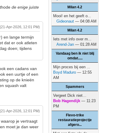
ethode
de enige juiste
Milan 4.2
Mooi! en het geeft o...
Gideonaut
— 04:08 AM
(21-Apr-2026, 12:01 PM)
Milan 4.2
) en lange termijn
Iets met info over m...
et dat er ook atleten
Arend-Jan
— 01:28 AM
dag doen; tijdens
Vandaag ben ik niet blij
.
omdat.....
Mijn proces bij een ...
t ook een cadans van
Boyd Maduro
— 12:55
ook een uurtje of een
AM
sting op de knieën
 en squash valt
Spammers
Vergeet Dick niet…
Bob Hagendijk
— 11:23
PM
(21-Apr-2026, 12:01 PM)
Flevo-trike
restauratieprojectje
 waarop je vertraagt
afgero...
uden moet je dan weer