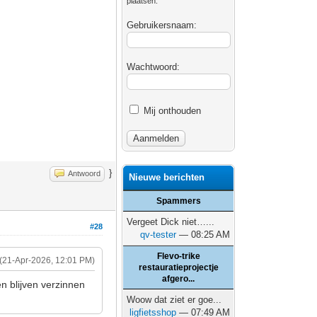
plaatsen.
Gebruikersnaam:
Wachtwoord:
Mij onthouden
}
Antwoord
Nieuwe berichten
Spammers
Vergeet Dick niet…...
#28
qv-tester
— 08:25 AM
Flevo-trike
(21-Apr-2026, 12:01 PM)
restauratieprojectje
afgero...
n blijven verzinnen
Woow dat ziet er goe...
ligfietsshop
— 07:49 AM