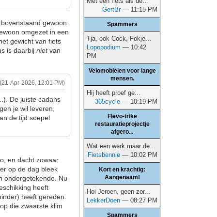
Met een fiets als de...
GertBr
— 11:15 PM
 is bovenstaand gewoon
Spammers
n gewoon omgezet in een
Tja, ook Cock, Fokje...
het gewicht van fiets
Lopopodium
— 10:42
s is daarbij
niet
van
PM
Velomobielen voor lange
mensen.
(21-Apr-2026, 12:01 PM)
Hij heeft proef ge...
..). De juiste cadans
365cycle
— 10:19 PM
en je wil leveren,
Flevo-trike
an de tijd soepel
restauratieprojectje
afgero...
Wat een werk maar de...
Fietsbennie
— 10:02 PM
lo, en dacht zowaar
ater op de dag bleek
Kort en krachtig:
Aangenaam!
dan ondergetekende. Nu
beschikking heeft
Hoi Jeroen, geen zor...
minder) heeft gereden.
LekkerDoen
— 08:27 PM
 op die zwaarste klim
Spammers