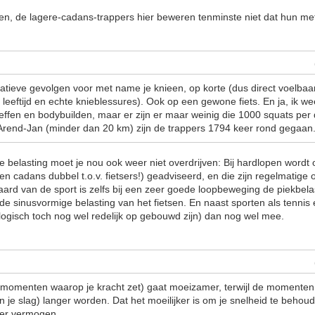
ien, de lagere-cadans-trappers hier beweren tenminste niet dat hun m
tieve gevolgen voor met name je knieen, op korte (dus direct voelbaar
e leeftijd en echte knieblessures). Ook op een gewone fiets. En ja, ik we
effen en bodybuilden, maar er zijn er maar weinig die 1000 squats per 
ar Arend-Jan (minder dan 20 km) zijn de trappers 1794 keer rond gegaan
e belasting moet je nou ook weer niet overdrijven: Bij hardlopen word
en cadans dubbel t.o.v. fietsers!) geadviseerd, en die zijn regelmatige 
aard van de sport is zelfs bij een zeer goede loopbeweging de piekbela
 de sinusvormige belasting van het fietsen. En naast sporten als tennis
ogisch toch nog wel redelijk op gebouwd zijn) dan nog wel mee.
 momenten waarop je kracht zet) gaat moeizamer, terwijl de momenten
n je slag) langer worden. Dat het moeilijker is om je snelheid te beho
er vermogen.