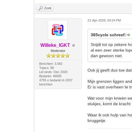
Zoek
21-Apr-2026, 04:24 PM
365cycle schreef:
Snijdt tot op zekere 
Willeke_IGKT
al een zeer sterke lop
Moderator
dan gewoon niet.
Berichten: 3.082
Topics: 86
Ook jij geeft dus toe da
Lid sinds: Dec 2020
Bedankt: 46005
4755 x bedankt in 2037
Mijn grenzen liggen and
berichten
Er is vast overheen te t
Wat voor mijn knieën ee
stukjes, komt de kracht 
Waar ik ook hulp van hoo
bruggetje.