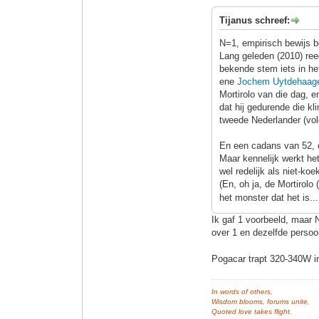
Tijanus schreef:
N=1, empirisch bewijs b
Lang geleden (2010) ree
bekende stem iets in het
ene
Jochem Uytdehaag
Mortirolo van die dag, en
dat hij gedurende die kl
tweede Nederlander (vol
En een cadans van 52, d
Maar kennelijk werkt he
wel redelijk als niet-ko
(En, oh ja, de Mortirol
het monster dat het is..
Ik gaf 1 voorbeeld, maar N
over 1 en dezelfde perso
Pogacar trapt 320-340W in
In words of others,
Wisdom blooms, forums unite,
Quoted love takes flight.