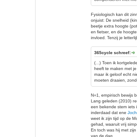
Fysiologisch kan dit zi
onjuist: De snelheid (ki
beetje extra hoogte (pot
en fietser, en de hoogt
invloed. Tenzij je letterlij
365cycle schreef:
(...) Toen ik kortgele
heeft te maken met je
maar ik geloof echt ni
moeten draaien, zonde
N=1, empirisch bewijs b
Lang geleden (2010) re
een bekende stem iets in
inderdaad dat ene
Joc
weet ik zijn tijd op de M
gehad, waaruit vrij sim
En toch was hij met zij
van de dag.