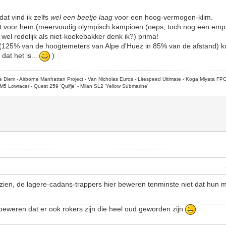
at vind ik zelfs
wel een beetje laag
voor een hoog-vermogen-klim.
et voor hem (meervoudig olympisch kampioen (oeps, toch nog een empi
 wel redelijk als niet-koekebakker denk ik?) prima!
lo (125% van de hoogtemeters van Alpe d'Huez in 85% van de afstand) 
dat het is...
)
rpe Diem - Airborne Manhattan Project - Van Nicholas Euros - Litespeed Ultimate - Koga Miyata FP
M5 Lowracer - Quest 259 'Quifje' - Milan SL2 'Yellow Submarine'
zien, de lagere-cadans-trappers hier beweren tenminste niet dat hun
beweren dat er ook rokers zijn die heel oud geworden zijn