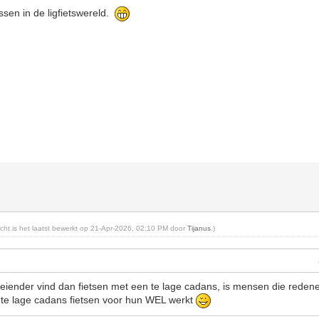
ssen in de ligfietswereld.
richt is het laatst bewerkt op 21-Apr-2026, 02:10 PM door
Tijanus
.)
eiender vind dan fietsen met een te lage cadans, is mensen die redene
te lage cadans fietsen voor hun WEL werkt