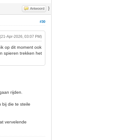
}
Antwoord
#30
(21-Apr-2026, 03:07 PM)
 ik op dit moment ook
'n spieren trekken het
gaan rijden.
ij die te steile
dat vervelende