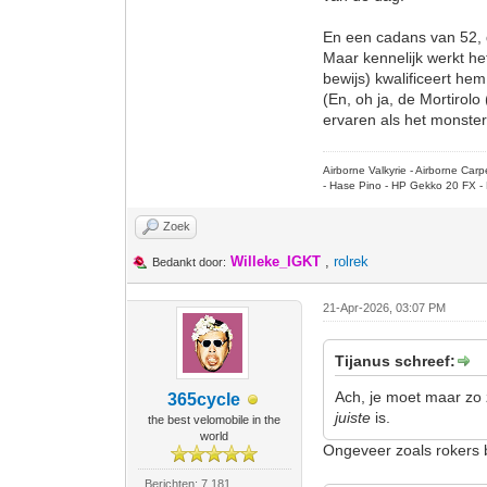
En een cadans van 52, d
Maar kennelijk werkt h
bewijs) kwalificeert hem
(En, oh ja, de Mortiro
ervaren als het monster 
Airborne Valkyrie - Airborne Ca
- Hase Pino - HP Gekko 20 FX - 
Zoek
Willeke_IGKT
,
rolrek
Bedankt door:
21-Apr-2026, 03:07 PM
Tijanus schreef:
Ach, je moet maar zo 
365cycle
juiste
is.
the best velomobile in the
world
Ongeveer zoals rokers 
Berichten: 7.181