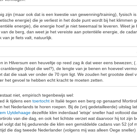
nnig zijn (maar ook dat is een kwestie van gewenning/training), fysisch
netische energie) die je verliest in het dode punt wordt bij het klimme
entiële energie), die energie hoef je niet tweemaal te leveren. Weet je 
e van de berg, dan weet je het vereiste aan potentiële energie, de cadan
k van je fiets valt, natuurlijk.
den in Hilversum een heuveltje op reed zag ik dat weer eens bewezen; (.
 cranklengte (klopt die wel?), de lengte van je benen en hoeveel vermog
et dat die vaak ver onder de 70 rpm ligt. We zouden het grootste deel v
r het gevoel te hebben echt kracht te moeten zetten.
estaat niet, empirisch tegenbewijs wel:
ed ik tijdens een
toertocht
in Italië tegen een berg op genaamd Mortiro
 het Nederlands te horen roepen. Bij de (vrij gedetailleerde) uitslag l
hem Uytdehaage
dezelfde klim inderdaad 'ietsje' sneller had voltooid 
ortirolo van die dag, en ook het lichtste verzet wat daarvoor hij tot zijn 
pel volgt dat hij gedurende die klim een gemiddelde cadans van 52 (of 
n tijd die dag tweede Nederlander (volgens mij was alleen Oege sneller)