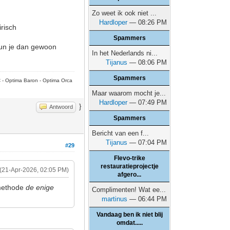
Zo weet ik ook niet ...
Hardloper
— 08:26 PM
risch
Spammers
kun je dan gewoon
In het Nederlands ni...
Tijanus
— 08:06 PM
Spammers
C - Optima Baron - Optima Orca
Maar waarom mocht je...
Hardloper
— 07:49 PM
}
Antwoord
Spammers
Bericht van een f...
Tijanus
— 07:04 PM
#29
Flevo-trike
restauratieprojectje
(21-Apr-2026, 02:05 PM)
afgero...
 methode
de enige
Complimenten! Wat ee...
martinus
— 06:44 PM
Vandaag ben ik niet blij
omdat.....