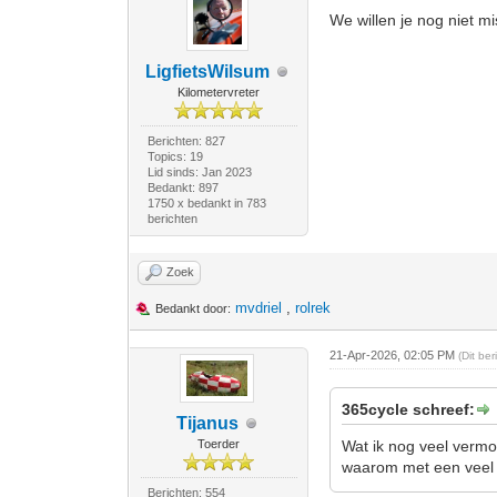
We willen je nog niet mi
LigfietsWilsum
Kilometervreter
Berichten: 827
Topics: 19
Lid sinds: Jan 2023
Bedankt: 897
1750 x bedankt in 783
berichten
Zoek
mvdriel
,
rolrek
Bedankt door:
21-Apr-2026, 02:05 PM
(Dit be
365cycle schreef:
Tijanus
Toerder
Wat ik nog veel vermo
waarom met een veel 
Berichten: 554