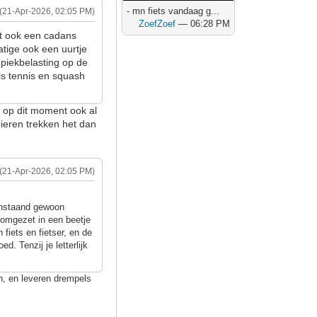
- mn fiets vandaag g...
(21-Apr-2026, 02:05 PM)
ZoefZoef
— 06:28 PM
dt ook een cadans
atige ook een uurtje
 piekbelasting op de
als tennis en squash
k op dit moment ook al
pieren trekken het dan
(21-Apr-2026, 02:05 PM)
venstaand gewoon
n omgezet in een beetje
 fiets en fietser, en de
ed. Tenzij je letterlijk
n, en leveren drempels