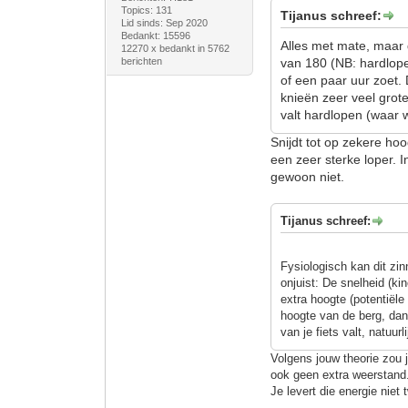
Topics: 131
Tijanus schreef:
Lid sinds: Sep 2020
Bedankt: 15596
Alles met mate, maar 
12270 x bedankt in 5762
berichten
van 180 (NB: hardloper
of een paar uur zoet.
knieën zeer veel grote
valt hardlopen (waar 
Snijdt tot op zekere ho
een zeer sterke loper. 
gewoon niet.
Tijanus schreef:
Fysiologisch kan dit zi
onjuist: De snelheid (ki
extra hoogte (potentiële
hoogte van de berg, dan 
van je fiets valt, natuurli
Volgens jouw theorie zou 
ook geen extra weerstand
Je levert die energie niet