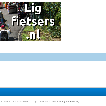
richt is het laatst bewerkt op 21-Apr-2026, 01:53 PM door
LigfietsWilsum
.)