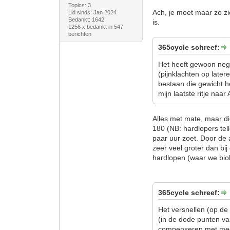
Topics: 3
Ach, je moet maar zo z
Lid sinds: Jan 2024
Bedankt: 1642
is.
1256 x bedankt in 547
berichten
365cycle schreef:
Het heeft gewoon nega
(pijnklachten op later
bestaan die gewicht h
mijn laatste ritje na
Alles met mate, maar di
180 (NB: hardlopers tell
paar uur zoet. Door de 
zeer veel groter dan bij
hardlopen (waar we biol
365cycle schreef:
Het versnellen (op de
(in de dode punten va
compenseren met me