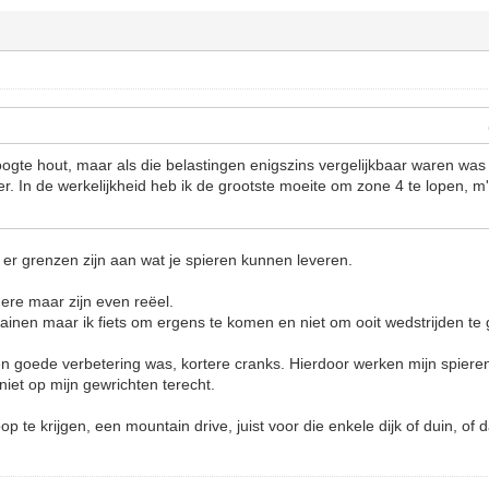
hoogte hout, maar als die belastingen enigszins vergelijkbaar waren was
er. In de werkelijkheid heb ik de grootste moeite om zone 4 te lopen, m
t er grenzen zijn aan wat je spieren kunnen leveren.
ere maar zijn even reëel.
rainen maar ik fiets om ergens te komen en niet om ooit wedstrijden te 
n goede verbetering was, kortere cranks. Hierdoor werken mijn spieren b
niet op mijn gewrichten terecht.
p te krijgen, een mountain drive, juist voor die enkele dijk of duin, of 