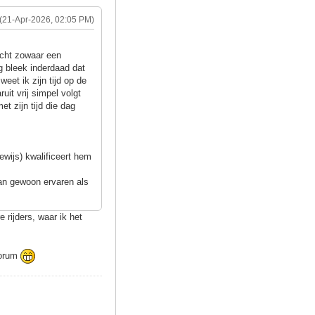
(21-Apr-2026, 02:05 PM)
acht zowaar een
ag bleek inderdaad dat
eet ik zijn tijd op de
uit vrij simpel volgt
t zijn tijd die dag
wijs) kwalificeert hem
dan gewoon ervaren als
 rijders, waar ik het
 forum