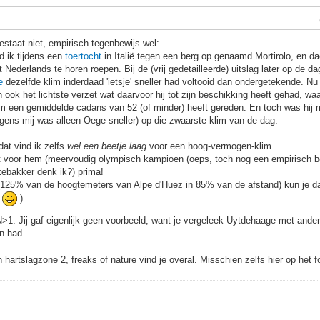
estaat niet, empirisch tegenbewijs wel:
d ik tijdens een
toertocht
in Italië tegen een berg op genaamd Mortirolo, en d
 Nederlands te horen roepen. Bij de (vrij gedetailleerde) uitslag later op de d
e
dezelfde klim inderdaad 'ietsje' sneller had voltooid dan ondergetekende. Nu w
 ook het lichtste verzet wat daarvoor hij tot zijn beschikking heeft gehad, waar
im een gemiddelde cadans van 52 (of minder) heeft gereden. En toch was hij me
gens mij was alleen Oege sneller) op die zwaarste klim van de dag.
at vind ik zelfs
wel een beetje laag
voor een hoog-vermogen-klim.
t voor hem (meervoudig olympisch kampioen (oeps, toch nog een empirisch be
ekebakker denk ik?) prima!
o (125% van de hoogtemeters van Alpe d'Huez in 85% van de afstand) kun je 
.
)
>1. Jij gaf eigenlijk geen voorbeeld, want je vergeleek Uytdehaage met andere
on had.
 hartslagzone 2, freaks of nature vind je overal. Misschien zelfs hier op het