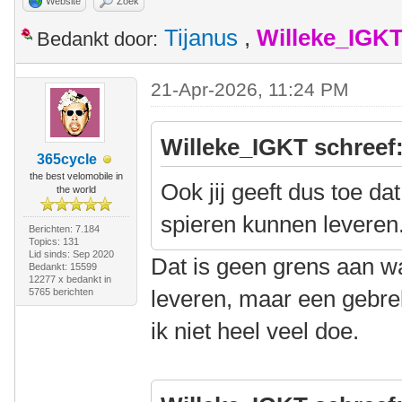
Website
Zoek
Tijanus
,
Willeke_IGK
Bedankt door:
21-Apr-2026, 11:24 PM
Willeke_IGKT schreef
365cycle
the best velomobile in
Ook jij geeft dus toe da
the world
spieren kunnen leveren
Berichten: 7.184
Topics: 131
Lid sinds: Sep 2020
Dat is geen grens aan w
Bedankt: 15599
12277 x bedankt in
leveren, maar een gebrek
5765 berichten
ik niet heel veel doe.