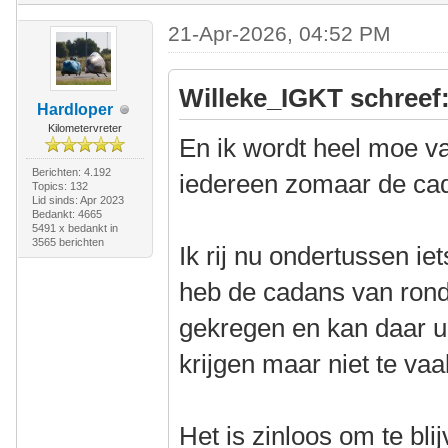
21-Apr-2026, 04:52 PM
Willeke_IGKT schreef
Hardloper
Kilometervreter
En ik wordt heel moe v
Berichten: 4.192
iedereen zomaar de ca
Topics: 132
Lid sinds: Apr 2023
Bedankt: 4665
5491 x bedankt in
3565 berichten
Ik rij nu ondertussen iet
heb de cadans van rond
gekregen en kan daar u
krijgen maar niet te vaa
Het is zinloos om te b