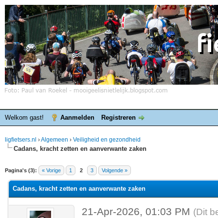
Welkom gast!
Aanmelden
Registreren
ligfietsers.nl
›
Algemeen
›
Veiligheid en gezondheid
Cadans, kracht zetten en aanverwante zaken
elde waardering is 0
Pagina's (3):
« Vorige
1
2
3
Volgende »
Cadans, kracht zetten en aanverwante zaken
21-Apr-2026, 01:03 PM
(Dit b