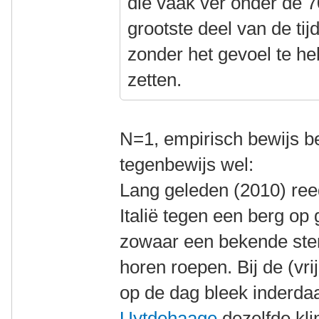
die vaak ver onder de 7
grootste deel van de ti
zonder het gevoel te h
zetten.
N=1, empirisch bewijs be
tegenbewijs wel:
Lang geleden (2010) ree
Italië tegen een berg op
zowaar een bekende stem
horen roepen. Bij de (vrij
op de dag bleek inderda
Uytdehaage
dezelfde klim