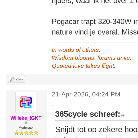
rijders, waar ik het over 
Pogacar trapt 320-340W in
nature vind je overal. Mis
In words of others,
Wisdom blooms, forums unite,
Quoted love takes flight.
Zoek
21-Apr-2026, 04:24 PM
365cycle schreef:
Willeke_IGKT
Snijdt tot op zekere hoo
Moderator