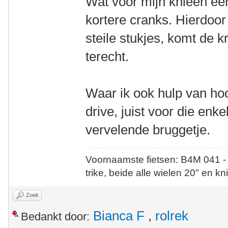
Wat voor mijn knieën ee
kortere cranks. Hierdoor 
steile stukjes, komt de k
terecht.
Waar ik ook hulp van hoo
drive, juist voor die enkel
vervelende bruggetje.
Voornaamste fietsen: B4M 041 -
trike, beide alle wielen 20" en kn
Zoek
Bianca F
,
rolrek
Bedankt door: