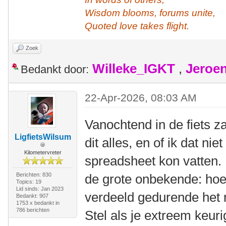
Wisdom blooms, forums unite,
Quoted love takes flight.
Zoek
Willeke_IGKT
,
Jeroe
Bedankt door:
22-Apr-2026, 08:03 AM
Vanochtend in de fiets z
LigfietsWilsum
dit alles, en of ik dat nie
Kilometervreter
spreadsheet kon vatten
Berichten: 830
de grote onbekende: hoe 
Topics: 19
Lid sinds: Jan 2023
verdeeld gedurende het 
Bedankt: 907
1753 x bedankt in
786 berichten
Stel als je extreem keur