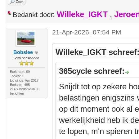
Zoek
Willeke_IGKT
,
Jeroe
Bedankt door:
21-Apr-2026, 07:54 PM
Willeke_IGKT schreef
Bobslee
Semi pensionado
365cycle schreef:
Berichten: 89
Topics: 1
Lid sinds: Apr 2017
Snijdt tot op zekere ho
Bedankt: 485
214 x bedankt in 89
berichten
belastingen enigszins 
op dit moment ook al e
werkelijkheid heb ik d
te lopen, m'n spieren 