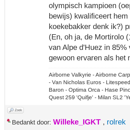
olympisch kampioen (oep
bewijs) kwalificeert hem w
koekebakker denk ik?) p
(En, oh ja, de Mortirol
van Alpe d'Huez in 85% 
gewoon ervaren als het m
Airborne Valkyrie - Airborne Car
- Van Nicholas Euros - Litespee
Baron - Optima Orca - Hase Pin
Quest 259 'Quifje' - Milan SL2 '
Zoek
Willeke_IGKT
,
rolrek
Bedankt door: