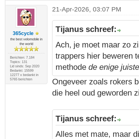
21-Apr-2026, 03:07 PM
Tijanus schreef:
365cycle
the best velomobile in
Ach, je moet maar zo z
the world
trappers hier beweren t
Berichten: 7.184
Topics: 131
methode
de enige juist
Lid sinds: Sep 2020
Bedankt: 15599
12277 x bedankt in
Ongeveer zoals rokers b
5765 berichten
die heel oud geworden z
Tijanus schreef:
Alles met mate, maar di