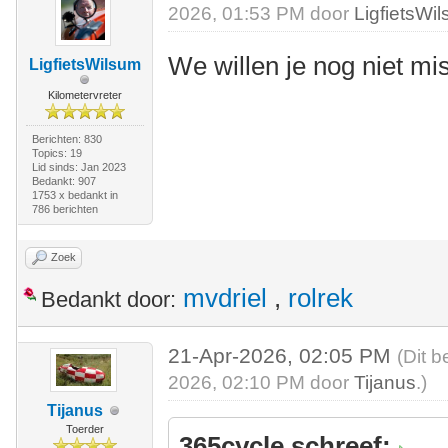
2026, 01:53 PM door
LigfietsWi
We willen je nog niet mi
LigfietsWilsum
Kilometervreter
Berichten: 830
Topics: 19
Lid sinds: Jan 2023
Bedankt: 907
1753 x bedankt in
786 berichten
Zoek
mvdriel
,
rolrek
Bedankt door:
21-Apr-2026, 02:05 PM
(Dit b
2026, 02:10 PM door
Tijanus
.)
Tijanus
Toerder
365cycle schreef: