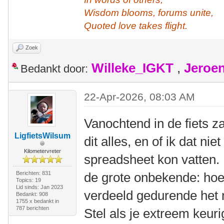
Wisdom blooms, forums unite,
Quoted love takes flight.
Zoek
Willeke_IGKT
,
Jeroe
Bedankt door:
22-Apr-2026, 08:03 AM
Vanochtend in de fiets z
LigfietsWilsum
dit alles, en of ik dat nie
Kilometervreter
spreadsheet kon vatten
Berichten: 831
de grote onbekende: hoe 
Topics: 19
Lid sinds: Jan 2023
verdeeld gedurende het 
Bedankt: 908
1755 x bedankt in
787 berichten
Stel als je extreem keur