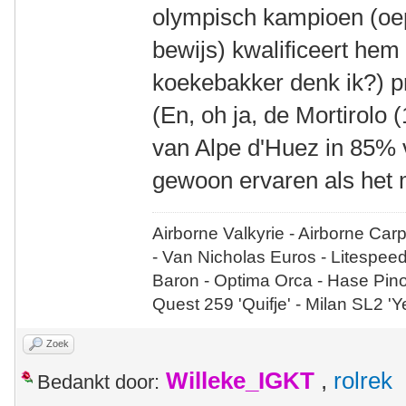
olympisch kampioen (oep
bewijs) kwalificeert hem w
koekebakker denk ik?) p
(En, oh ja, de Mortirol
van Alpe d'Huez in 85% 
gewoon ervaren als het m
Airborne Valkyrie - Airborne Car
- Van Nicholas Euros - Litespee
Baron - Optima Orca - Hase Pin
Quest 259 'Quifje' - Milan SL2 '
Zoek
Willeke_IGKT
,
rolrek
Bedankt door: