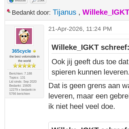
Website
Zoek
Tijanus
,
Willeke_IGK
Bedankt door:
21-Apr-2026, 11:24 PM
Willeke_IGKT schreef
365cycle
the best velomobile in
Ook jij geeft dus toe da
the world
spieren kunnen leveren
Berichten: 7.188
Topics: 131
Lid sinds: Sep 2020
Dat is geen grens aan w
Bedankt: 15605
12279 x bedankt in
leveren, maar een gebrek
5766 berichten
ik niet heel veel doe.