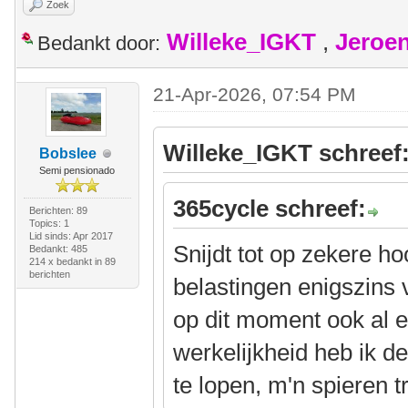
Zoek
Willeke_IGKT
,
Jeroe
Bedankt door:
21-Apr-2026, 07:54 PM
Willeke_IGKT schreef
Bobslee
Semi pensionado
365cycle schreef:
Berichten: 89
Topics: 1
Lid sinds: Apr 2017
Snijdt tot op zekere ho
Bedankt: 485
214 x bedankt in 89
berichten
belastingen enigszins 
op dit moment ook al e
werkelijkheid heb ik d
te lopen, m'n spieren 