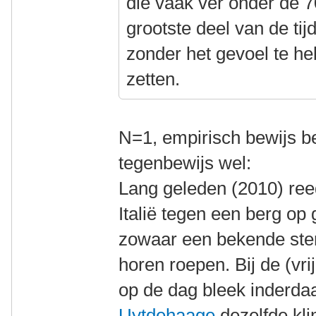
die vaak ver onder de 7
grootste deel van de ti
zonder het gevoel te h
zetten.
N=1, empirisch bewijs be
tegenbewijs wel:
Lang geleden (2010) ree
Italië tegen een berg op
zowaar een bekende stem
horen roepen. Bij de (vrij
op de dag bleek inderda
Uytdehaage
dezelfde klim