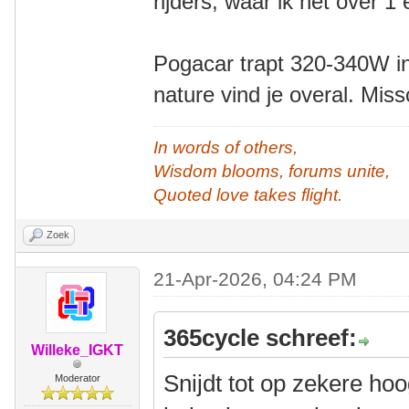
rijders, waar ik het over 
Pogacar trapt 320-340W in
nature vind je overal. Mis
In words of others,
Wisdom blooms, forums unite,
Quoted love takes flight.
Zoek
21-Apr-2026, 04:24 PM
365cycle schreef:
Willeke_IGKT
Snijdt tot op zekere hoo
Moderator