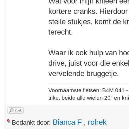
Wat voor mijn knieën ee
kortere cranks. Hierdoor 
steile stukjes, komt de k
terecht.
Waar ik ook hulp van hoo
drive, juist voor die enkel
vervelende bruggetje.
Voornaamste fietsen: B4M 041 -
trike, beide alle wielen 20" en kn
Zoek
Bianca F
,
rolrek
Bedankt door: