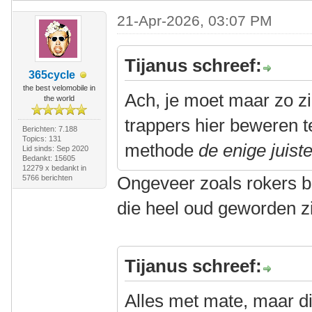
21-Apr-2026, 03:07 PM
Tijanus schreef:
365cycle
the best velomobile in
Ach, je moet maar zo z
the world
trappers hier beweren t
Berichten: 7.188
Topics: 131
methode
de enige juist
Lid sinds: Sep 2020
Bedankt: 15605
12279 x bedankt in
Ongeveer zoals rokers b
5766 berichten
die heel oud geworden z
Tijanus schreef:
Alles met mate, maar di