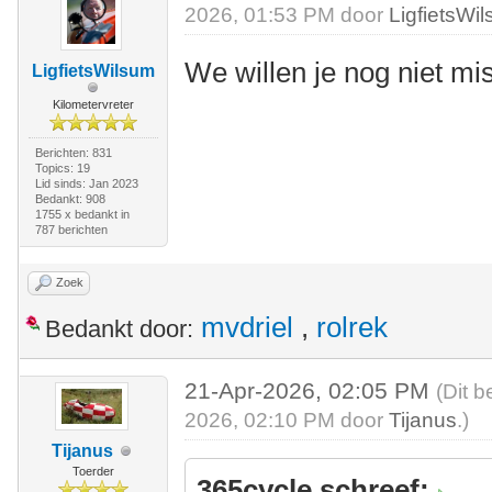
2026, 01:53 PM door
LigfietsWi
We willen je nog niet mi
LigfietsWilsum
Kilometervreter
Berichten: 831
Topics: 19
Lid sinds: Jan 2023
Bedankt: 908
1755 x bedankt in
787 berichten
Zoek
mvdriel
,
rolrek
Bedankt door:
21-Apr-2026, 02:05 PM
(Dit b
2026, 02:10 PM door
Tijanus
.)
Tijanus
Toerder
365cycle schreef: