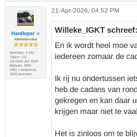
21-Apr-2026, 04:52 PM
Willeke_IGKT schreef
Hardloper
Kilometervreter
En ik wordt heel moe v
Berichten: 4.192
iedereen zomaar de ca
Topics: 132
Lid sinds: Apr 2023
Bedankt: 4665
5491 x bedankt in
3565 berichten
Ik rij nu ondertussen iet
heb de cadans van rond
gekregen en kan daar u
krijgen maar niet te vaa
Het is zinloos om te b