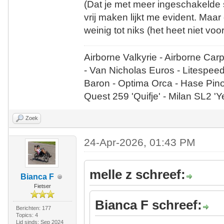
(Dat je met meer ingeschakelde
vrij maken lijkt me evident. Maa
weinig tot niks (het heet niet v
Airborne Valkyrie - Airborne Car
- Van Nicholas Euros - Litespee
Baron - Optima Orca - Hase Pin
Quest 259 'Quifje' - Milan SL2 '
Zoek
24-Apr-2026, 01:43 PM
melle z schreef:
Bianca F
Fietser
Bianca F schreef:
Berichten: 177
Topics: 4
Lid sinds: Sep 2024