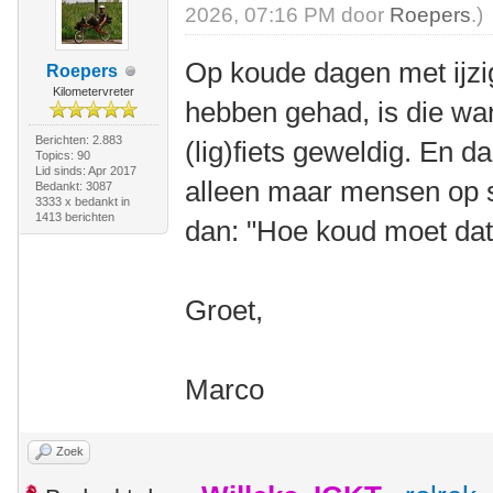
2026, 07:16 PM door
Roepers
.)
Op koude dagen met ijzi
Roepers
Kilometervreter
hebben gehad, is die wa
Berichten: 2.883
(lig)fiets geweldig. En d
Topics: 90
Lid sinds: Apr 2017
alleen maar mensen op s
Bedankt: 3087
3333 x bedankt in
1413 berichten
dan: "Hoe koud moet dat w
Groet,
Marco
Zoek