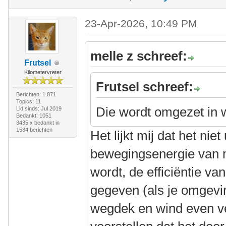
23-Apr-2026, 10:49 PM
melle z schreef:
Frutsel
Kilometervreter
Frutsel schreef:
Berichten: 1.871
Topics: 11
Die wordt omgezet in
Lid sinds: Jul 2019
Bedankt: 1051
3435 x bedankt in
1534 berichten
Het lijkt mij dat het nie
bewegingsenergie van m
wordt, de efficiëntie va
gegeven (als je omgevi
wegdek en wind even ve