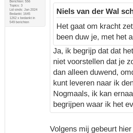
Berichten: 556
Topics: 3
Niels van der Wal sch
Lid sinds: Jan 2024
Bedankt: 1645
1262 x bedankt in
549 berichten
Het gaat om kracht zet
been duw je, met het a
Ja, ik begrijp dat dat h
niet voorstellen dat je 
dan alleen duwend, omd
kunt leveren naar ik denk
Nogmaals, ik kan ernaas
begrijpen waar ik het ev
Volgens mij gebeurt hier