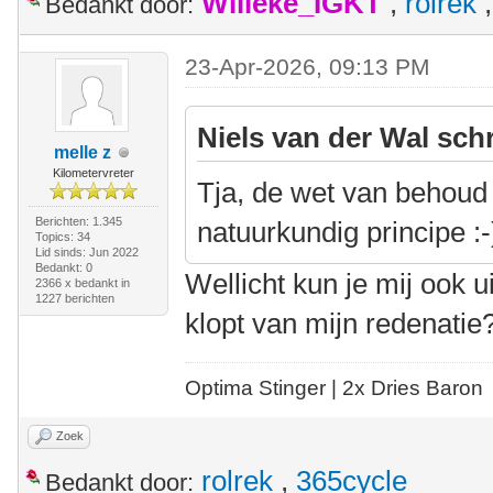
Willeke_IGKT
,
rolrek
Bedankt door:
23-Apr-2026, 09:13 PM
Niels van der Wal sch
melle z
Kilometervreter
Tja, de wet van behoud
Berichten: 1.345
natuurkundig principe :-
Topics: 34
Lid sinds: Jun 2022
Bedankt: 0
Wellicht kun je mij ook u
2366 x bedankt in
1227 berichten
klopt van mijn redenatie
Optima Stinger |
2x Dries Baron
Zoek
rolrek
,
365cycle
Bedankt door: