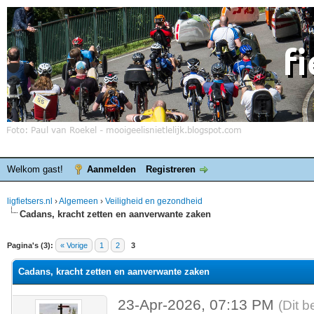
Welkom gast!
Aanmelden
Registreren
ligfietsers.nl
›
Algemeen
›
Veiligheid en gezondheid
Cadans, kracht zetten en aanverwante zaken
elde waardering is 0
Pagina's (3):
« Vorige
1
2
3
Cadans, kracht zetten en aanverwante zaken
23-Apr-2026, 07:13 PM
(Dit b