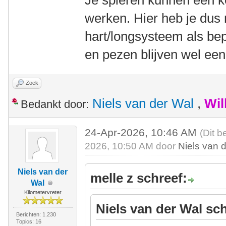
Je spieren kunnen een ko
werken. Hier heb je dus 
hart/longsysteem als be
en pezen blijven wel een
Zoek
Niels van der Wal
,
Wil
Bedankt door:
24-Apr-2026, 10:46 AM
(Dit b
2026, 10:50 AM door
Niels van 
Niels van der
melle z schreef:
Wal
Kilometervreter
Niels van der Wal sch
Berichten: 1.230
Topics: 16