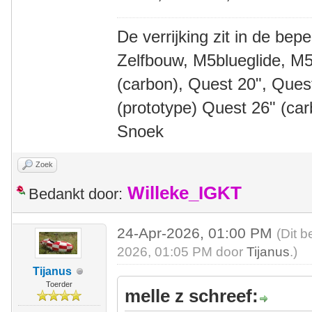
De verrijking zit in de bep
Zelfbouw, M5blueglide, M5
(carbon), Quest 20", Que
(prototype) Quest 26" (ca
Snoek
Zoek
Willeke_IGKT
Bedankt door:
24-Apr-2026, 01:00 PM
(Dit b
2026, 01:05 PM door
Tijanus
.)
Tijanus
Toerder
melle z schreef: