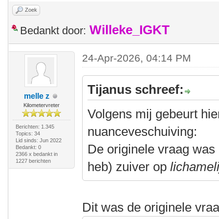
Zoek
Willeke_IGKT
Bedankt door:
24-Apr-2026, 04:14 PM
Tijanus schreef:
melle z
Kilometervreter
Volgens mij gebeurt hie
Berichten: 1.345
nuanceveschuiving:
Topics: 34
Lid sinds: Jun 2022
De originele vraag was 
Bedankt: 0
2366 x bedankt in
1227 berichten
heb) zuiver op
lichameli
Dit was de originele vra