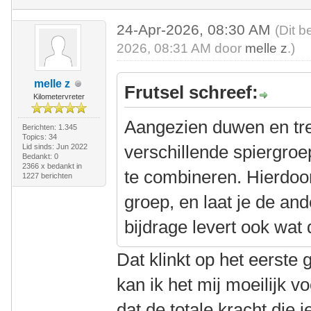
24-Apr-2026, 08:30 AM
(Dit b
2026, 08:31 AM door
melle z
.)
melle z
Frutsel schreef:
Kilometervreter
Aangezien duwen en tr
Berichten: 1.345
Topics: 34
verschillende spiergroe
Lid sinds: Jun 2022
Bedankt: 0
2366 x bedankt in
te combineren. Hierdoo
1227 berichten
groep, en laat je de an
bijdrage levert ook wat
Dat klinkt op het eerste
kan ik het mij moeilijk v
dat de totale kracht die 