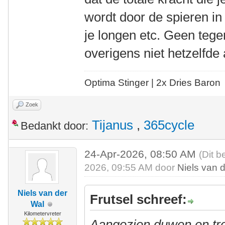
wordt door de spieren i
je longen etc. Geen tege
overigens niet hetzelfde a
Optima Stinger |
2x Dries Baron
Zoek
Tijanus
,
365cycle
Bedankt door:
24-Apr-2026, 08:50 AM
(Dit b
2026, 09:55 AM door
Niels van 
Niels van der
Frutsel schreef:
Wal
Kilometervreter
Aangezien duwen en tr