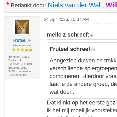
Niels van der Wal
,
Wil
Bedankt door:
24-Apr-2026, 10:37 AM
melle z schreef:
Frutsel
Kilometervreter
Frutsel schreef:
Berichten: 1.871
Aangezien duwen en trekk
Topics: 11
Lid sinds: Jul 2019
verschillende spiergroepen 
Bedankt: 1051
3435 x bedankt in
combineren. Hierdoor vraa
1534 berichten
laat je de andere groep, di
wat doen.
Dat klinkt op het eerste ge
ik het mij moeilijk voorstell