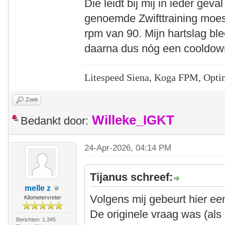
Die leidt bij mij in ieder geva
genoemde Zwifttraining moes
rpm van 90. Mijn hartslag bl
daarna dus nóg een cooldow
Litespeed Siena, Koga FPM, Opti
Zoek
Willeke_IGKT
Bedankt door:
24-Apr-2026, 04:14 PM
Tijanus schreef:
melle z
Volgens mij gebeurt hier ee
Kilometervreter
De originele vraag was (als
Berichten: 1.345