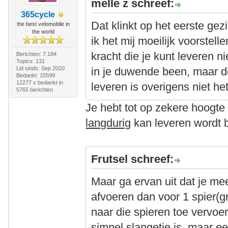
melle z schreef:
365cycle
Dat klinkt op het eerste ge
the best velomobile in
the world
ik het mij moeilijk voorstell
kracht die je kunt leveren n
Berichten: 7.184
Topics: 131
Lid sinds: Sep 2020
in je duwende been, maar d
Bedankt: 15599
12277 x bedankt in
leveren is overigens niet hetz
5765 berichten
Je hebt tot op zekere hoogte g
langdurig
kan leveren wordt b
Frutsel schreef:
Maar ga ervan uit dat je me
afvoeren dan voor 1 spier(g
naar die spieren toe vervo
simpel slangetje is, maar e