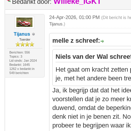
Willeke_IGKT
Bedankt door:
24-Apr-2026, 01:00 PM
(Dit bericht is
Tijanus
.)
Tijanus
melle z schreef:
Toerder
Berichten: 556
Niels van der Wal schree
Topics: 3
Lid sinds: Jan 2024
Bedankt: 1645
Het gaat om kracht zetten
1262 x bedankt in
549 berichten
je, met het andere been tre
Ja, ik begrijp dat dat het id
voorstellen dat je zo meer k
duwend, omdat de beperking
denk niet in je benen zit. N
probeer te begrijpen waar ik