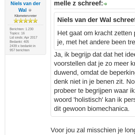
melle z schreef:
Niels van der
Wal
Kilometervreter
Niels van der Wal schree
Berichten: 1.230
Het gaat om kracht zetten
Topics: 16
Lid sinds: Apr 2017
je, met het andere been tre
Bedankt: 405
2439 x bedankt in
957 berichten
Ja, ik begrijp dat dat het id
voorstellen dat je zo meer k
duwend, omdat de beperking
denk niet in je benen zit. N
probeer te begrijpen waar i
woord 'holistisch' kan ik per
dit gewoon biomechanica.
Voor jou zal misschien je lon