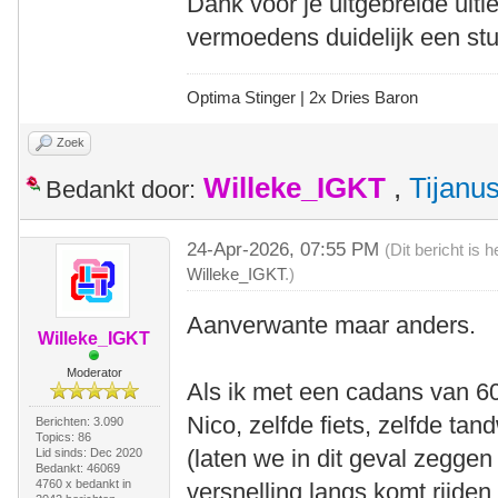
Dank voor je uitgebreide uitle
vermoedens duidelijk een st
Optima Stinger |
2x Dries Baron
Zoek
Willeke_IGKT
,
Tijanu
Bedankt door:
24-Apr-2026, 07:55 PM
(Dit bericht is
Willeke_IGKT
.)
Aanverwante maar anders.
Willeke_IGKT
Moderator
Als ik met een cadans van 6
Nico, zelfde fiets, zelfde ta
Berichten: 3.090
Topics: 86
(laten we in dit geval zegge
Lid sinds: Dec 2020
Bedankt: 46069
4760 x bedankt in
versnelling langs komt rijde