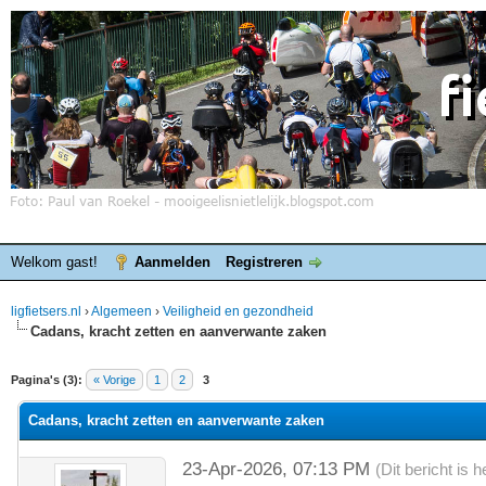
Welkom gast!
Aanmelden
Registreren
ligfietsers.nl
›
Algemeen
›
Veiligheid en gezondheid
Cadans, kracht zetten en aanverwante zaken
elde waardering is 0
Pagina's (3):
« Vorige
1
2
3
Cadans, kracht zetten en aanverwante zaken
23-Apr-2026, 07:13 PM
(Dit bericht is