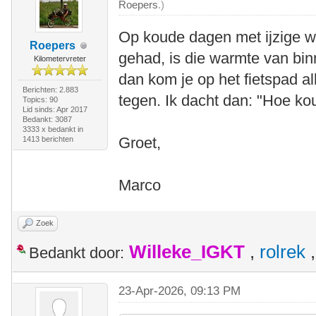
Roepers
.)
Op koude dagen met ijzige w
Roepers
gehad, is die warmte van binn
Kilometervreter
dan kom je op het fietspad a
Berichten: 2.883
tegen. Ik dacht dan: "Hoe kou
Topics: 90
Lid sinds: Apr 2017
Bedankt: 3087
3333 x bedankt in
Groet,
1413 berichten
Marco
Zoek
Willeke_IGKT
,
rolrek
Bedankt door:
23-Apr-2026, 09:13 PM