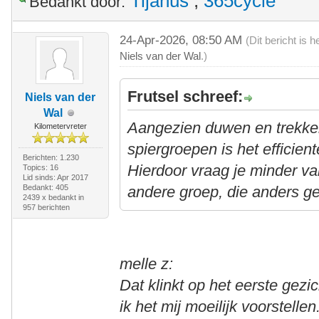
Tijanus
,
365cycle
Bedankt door:
24-Apr-2026, 08:50 AM
(Dit bericht is
Niels van der Wal
.)
Frutsel schreef:
Niels van der
Wal
Aangezien duwen en trekke
Kilometervreter
spiergroepen is het efficie
Berichten: 1.230
Hierdoor vraag je minder va
Topics: 16
Lid sinds: Apr 2017
Bedankt: 405
andere groep, die anders ge
2439 x bedankt in
957 berichten
melle z:
Dat klinkt op het eerste gezi
ik het mij moeilijk voorstellen