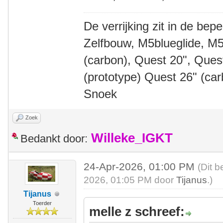
De verrijking zit in de bep
Zelfbouw, M5blueglide, M5
(carbon), Quest 20", Que
(prototype) Quest 26" (ca
Snoek
Zoek
Willeke_IGKT
Bedankt door:
24-Apr-2026, 01:00 PM
(Dit b
2026, 01:05 PM door
Tijanus
.)
Tijanus
Toerder
melle z schreef: