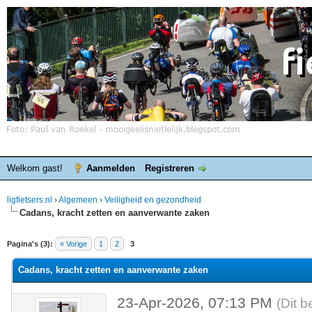
Welkom gast!
Aanmelden
Registreren
ligfietsers.nl
›
Algemeen
›
Veiligheid en gezondheid
Cadans, kracht zetten en aanverwante zaken
elde waardering is 0
Pagina's (3):
« Vorige
1
2
3
Cadans, kracht zetten en aanverwante zaken
23-Apr-2026, 07:13 PM
(Dit b