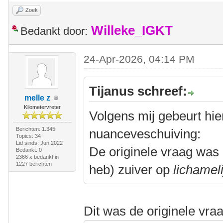
Zoek
Willeke_IGKT
Bedankt door:
24-Apr-2026, 04:14 PM
Tijanus schreef:
melle z
Kilometervreter
Volgens mij gebeurt hie
Berichten: 1.345
nuanceveschuiving:
Topics: 34
Lid sinds: Jun 2022
De originele vraag was 
Bedankt: 0
2366 x bedankt in
1227 berichten
heb) zuiver op
lichameli
Dit was de originele vra