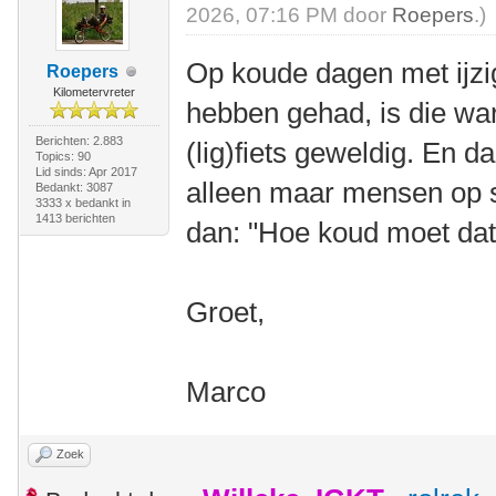
2026, 07:16 PM door
Roepers
.)
Op koude dagen met ijzi
Roepers
Kilometervreter
hebben gehad, is die wa
Berichten: 2.883
(lig)fiets geweldig. En d
Topics: 90
Lid sinds: Apr 2017
alleen maar mensen op s
Bedankt: 3087
3333 x bedankt in
1413 berichten
dan: "Hoe koud moet dat w
Groet,
Marco
Zoek