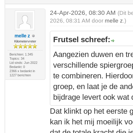
24-Apr-2026, 08:30 AM
(Dit b
2026, 08:31 AM door
melle z
.)
melle z
Frutsel schreef:
Kilometervreter
Aangezien duwen en tr
Berichten: 1.345
Topics: 34
verschillende spiergroe
Lid sinds: Jun 2022
Bedankt: 0
2366 x bedankt in
te combineren. Hierdoo
1227 berichten
groep, en laat je de an
bijdrage levert ook wat
Dat klinkt op het eerste
kan ik het mij moeilijk v
dat de totale kracht die 