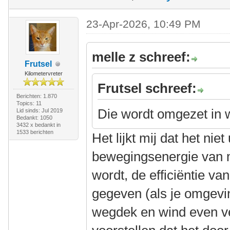
23-Apr-2026, 10:49 PM
melle z schreef:
Frutsel
Kilometervreter
Frutsel schreef:
Berichten: 1.870
Topics: 11
Die wordt omgezet in
Lid sinds: Jul 2019
Bedankt: 1050
3432 x bedankt in
1533 berichten
Het lijkt mij dat het nie
bewegingsenergie van m
wordt, de efficiëntie va
gegeven (als je omgevi
wegdek en wind even ve