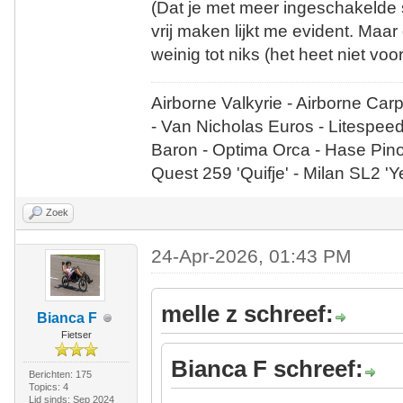
(Dat je met meer ingeschakelde
vrij maken lijkt me evident. Maa
weinig tot niks (het heet niet v
Airborne Valkyrie - Airborne Car
- Van Nicholas Euros - Litespee
Baron - Optima Orca - Hase Pin
Quest 259 'Quifje' - Milan SL2 '
Zoek
24-Apr-2026, 01:43 PM
melle z schreef:
Bianca F
Fietser
Bianca F schreef:
Berichten: 175
Topics: 4
Lid sinds: Sep 2024