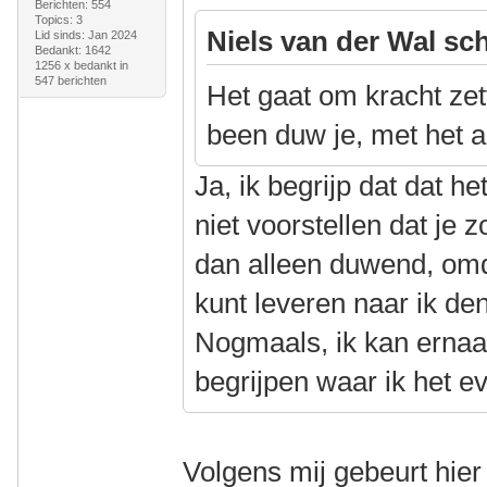
Berichten: 554
Topics: 3
Niels van der Wal sch
Lid sinds: Jan 2024
Bedankt: 1642
1256 x bedankt in
547 berichten
Het gaat om kracht zet
been duw je, met het a
Ja, ik begrijp dat dat h
niet voorstellen dat je 
dan alleen duwend, omd
kunt leveren naar ik denk
Nogmaals, ik kan ernaas
begrijpen waar ik het ev
Volgens mij gebeurt hier