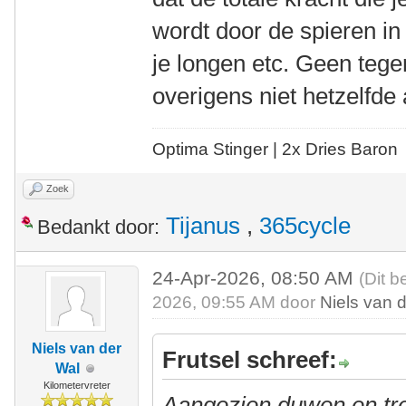
wordt door de spieren i
je longen etc. Geen tege
overigens niet hetzelfde a
Optima Stinger |
2x Dries Baron
Zoek
Tijanus
,
365cycle
Bedankt door:
24-Apr-2026, 08:50 AM
(Dit b
2026, 09:55 AM door
Niels van 
Niels van der
Frutsel schreef:
Wal
Kilometervreter
Aangezien duwen en tr