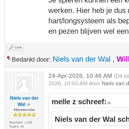
Je spieren kunnen een ko
werken. Hier heb je dus 
hart/longsysteem als be
en pezen blijven wel een
Zoek
Niels van der Wal
,
Wil
Bedankt door:
24-Apr-2026, 10:46 AM
(Dit b
2026, 10:50 AM door
Niels van 
Niels van der
melle z schreef:
Wal
Kilometervreter
Niels van der Wal sch
Berichten: 1.228
Topics: 16