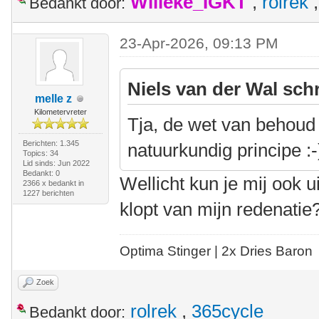
Willeke_IGKT
,
rolrek
Bedankt door:
23-Apr-2026, 09:13 PM
Niels van der Wal sch
melle z
Kilometervreter
Tja, de wet van behoud
Berichten: 1.345
natuurkundig principe :-
Topics: 34
Lid sinds: Jun 2022
Bedankt: 0
Wellicht kun je mij ook u
2366 x bedankt in
1227 berichten
klopt van mijn redenatie
Optima Stinger |
2x Dries Baron
Zoek
rolrek
,
365cycle
Bedankt door: