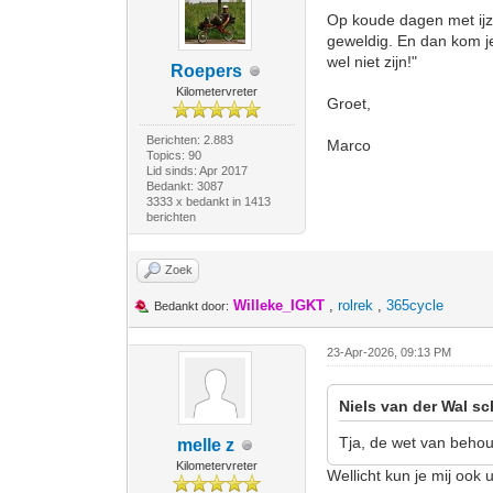
Op koude dagen met ijzi
geweldig. En dan kom je
wel niet zijn!"
Roepers
Kilometervreter
Groet,
Berichten: 2.883
Marco
Topics: 90
Lid sinds: Apr 2017
Bedankt: 3087
3333 x bedankt in 1413
berichten
Zoek
Willeke_IGKT
,
rolrek
,
365cycle
Bedankt door:
23-Apr-2026, 09:13 PM
Niels van der Wal sc
Tja, de wet van behou
melle z
Kilometervreter
Wellicht kun je mij ook 