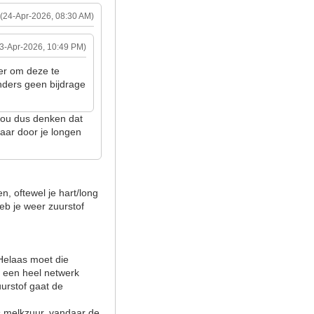
(24-Apr-2026, 08:30 AM)
23-Apr-2026, 10:49 PM)
ter om deze te
nders geen bijdrage
k zou dus denken dat
maar door je longen
n, oftewel je hart/long
eb je weer zuurstof
 Helaas moet die
r een heel netwerk
uurstof gaat de
is melkzuur, vandaar de