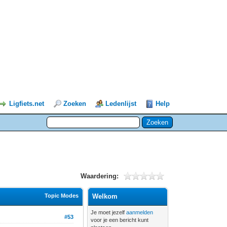
Ligfiets.net
Zoeken
Ledenlijst
Help
Waardering:
Topic Modes
Welkom
Je moet jezelf
aanmelden
#53
voor je een bericht kunt