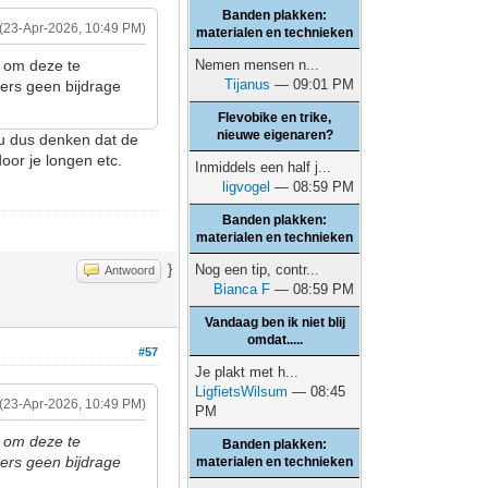
Banden plakken:
(23-Apr-2026, 10:49 PM)
materialen en technieken
r om deze te
Nemen mensen n...
Tijanus
— 09:01 PM
ders geen bijdrage
Flevobike en trike,
nieuwe eigenaren?
zou dus denken dat de
oor je longen etc.
Inmiddels een half j...
ligvogel
— 08:59 PM
Banden plakken:
materialen en technieken
}
Nog een tip, contr...
Antwoord
Bianca F
— 08:59 PM
Vandaag ben ik niet blij
omdat.....
#57
Je plakt met h...
LigfietsWilsum
— 08:45
(23-Apr-2026, 10:49 PM)
PM
r om deze te
Banden plakken:
ders geen bijdrage
materialen en technieken