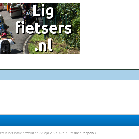
richt is het laatst bewerkt op 23-Apr-2026, 07:16 PM door
Roepers
.)