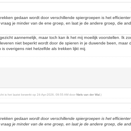
ekken gedaan wordt door verschillende spiergroepen is het efficiente
vraag je minder van de ene groep, en laat je de andere groep, die an
 gezicht aannemelijk, maar toch kan ik het mij moeilijk voorstellen. Ik 
nt leveren niet beperkt wordt door de spieren in je duwende been, maar d
s overigens niet hetzelfde als trekken lijkt mij.
richt is het laatst bewerkt op 24-Apr-2026, 09:55 AM door
Niels van der Wal
.)
ekken gedaan wordt door verschillende spiergroepen is het efficiente
vraag je minder van de ene groep, en laat je de andere groep, die an