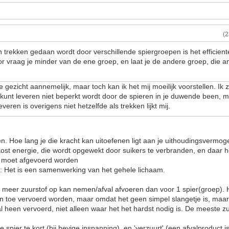
(
trekken gedaan wordt door verschillende spiergroepen is het efficien
r vraag je minder van de ene groep, en laat je de andere groep, die a
te gezicht aannemelijk, maar toch kan ik het mij moeilijk voorstellen. I
e kunt leveren niet beperkt wordt door de spieren in je duwende been, 
eren is overigens niet hetzelfde als trekken lijkt mij.
en. Hoe lang je die kracht kan uitoefenen ligt aan je uithoudingsvermoge
 kost energie, die wordt opgewekt door suikers te verbranden, en daar h
al moet afgevoerd worden
t: Het is een samenwerking van het gehele lichaam.
e meer zuurstof op kan nemen/afval afvoeren dan voor 1 spier(groep).
en toe vervoerd worden, maar omdat het geen simpel slangetje is, maa
al heen vervoerd, niet alleen waar het het hardst nodig is. De meeste z
 spier te kort (bij hevige inspanning), en 'verzuurt' (een afvalproduct 