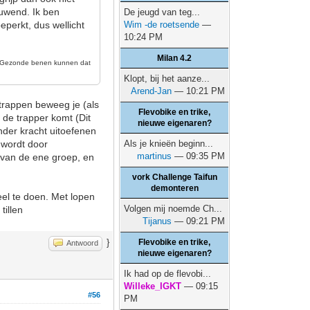
duwend. Ik ben
De jeugd van teg...
perkt, dus wellicht
Wim -de roetsende
—
10:24 PM
Milan 4.2
n. Gezonde benen kunnen dat
Klopt, bij het aanze...
Arend-Jan
— 10:21 PM
 trappen beweeg je (als
Flevobike en trike,
 de trapper komt (Dit
nieuwe eigenaren?
nder kracht uitoefenen
 wordt door
Als je knieën beginn...
martinus
— 09:35 PM
r van de ene groep, en
vork Challenge Taifun
demonteren
eel te doen. Met lopen
Volgen mij noemde Ch...
tillen
Tijanus
— 09:21 PM
}
Flevobike en trike,
Antwoord
nieuwe eigenaren?
Ik had op de flevobi...
Willeke_IGKT
— 09:15
#56
PM