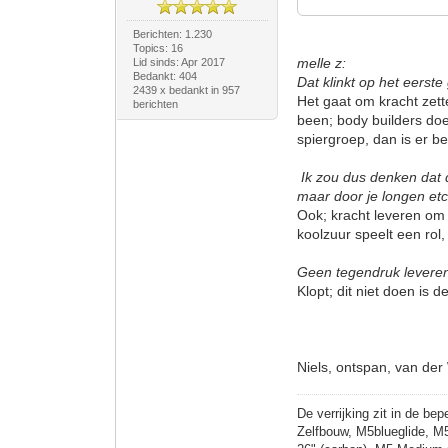
Berichten: 1.230
Topics: 16
melle z:
Lid sinds: Apr 2017
Bedankt: 404
Dat klinkt op het eerste
2439 x bedankt in 957
Het gaat om kracht zett
berichten
been; body builders doe
spiergroep, dan is er b
Ik zou dus denken dat d
maar door je longen et
Ook; kracht leveren om 
koolzuur speelt een rol
Geen tegendruk leveren i
Klopt; dit niet doen is
Niels, ontspan, van der
De verrijking zit in de bep
Zelfbouw, M5blueglide, M