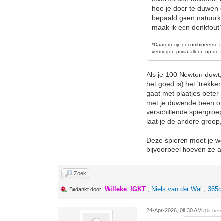
hoe je door te duwen 
bepaald geen natuurku
maak ik een denkfout
*D
aarom zijn gecombineerde t
vermogen prima alleen op de f
Als je 100 Newton duwt,
het goed is) het 'trekk
gaat met plaatjes beter
met je duwende been om
verschillende spiergroe
laat je de andere groep
Deze spieren moet je we
bijvoorbeel hoeven ze all
Zoek
Willeke_IGKT
,
Niels van der Wal
,
365c
Bedankt door:
24-Apr-2026, 08:30 AM
(Dit be