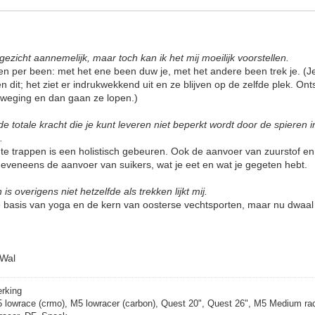
 gezicht aannemelijk, maar toch kan ik het mij moeilijk voorstellen.
en per been: met het ene been duw je, met het andere been trek je. (Je 
n dit; het ziet er indrukwekkend uit en ze blijven op de zelfde plek. O
eweging en dan gaan ze lopen.)
e totale kracht die je kunt leveren niet beperkt wordt door de spieren
c.
te trappen is een holistisch gebeuren. Ook de aanvoer van zuurstof en
, eveneens de aanvoer van suikers, wat je eet en wat je gegeten hebt.
s overigens niet hetzelfde als trekken lijkt mij.
 de basis van yoga en de kern van oosterse vechtsporten, maar nu dwaal 
 Wal
erking
5 lowrace (crmo), M5 lowracer (carbon), Quest 20", Quest 26", M5 Medium rac