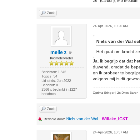
26" (carbon), M5 Medium 
Zoek
24-Apr-2026, 10:20 AM
Niels van der Wal sc
Het gaat om kracht ze
melle z
Kilometervreter
Ja, ik begrijp dat dat h
duwend, omdat de beperk
Berichten: 1.345
en ik probeer te begrijp
Topics: 34
volgens mij is dit gewo
Lid sinds: Jun 2022
Bedankt: 0
2366 x bedankt in 1227
Optima Stinger |
2x Dries Baron
berichten
Zoek
Niels van der Wal
,
Willeke_IGKT
Bedankt door:
24-Apr-2026, 10:37 AM