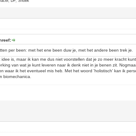
racer, DF, Snoek
hreef:
tten per been: met het ene been duw je, met het andere been trek je.
et idee is, maar ik kan me dus niet voorstellen dat je zo meer kracht kun
ing van wat je kunt leveren naar ik denk niet in je benen zit. Nogmaals
en waar ik het eventueel mis heb. Met het woord 'holistisch' kan ik perso
on biomechanica.