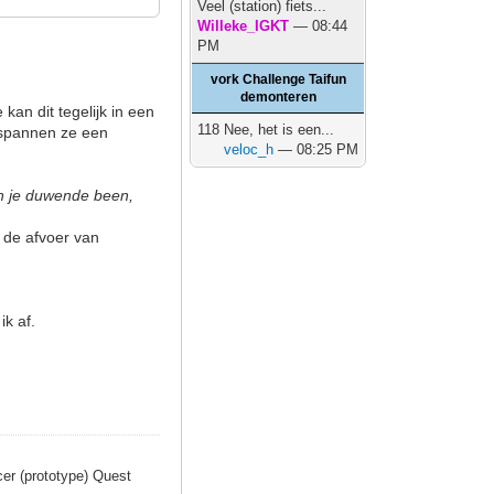
Veel (station) fiets...
Willeke_IGKT
— 08:44
PM
vork Challenge Taifun
demonteren
kan dit tegelijk in een
118 Nee, het is een...
ntspannen ze een
veloc_h
— 08:25 PM
 in je duwende been,
 de afvoer van
ik af.
er (prototype) Quest