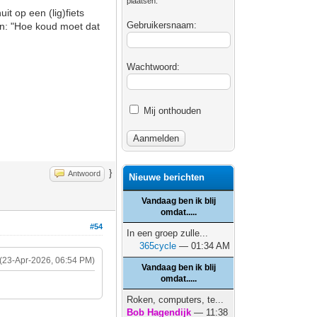
plaatsen.
t op een (lig)fiets
Gebruikersnaam:
an: "Hoe koud moet dat
Wachtwoord:
Mij onthouden
}
Antwoord
Nieuwe berichten
Vandaag ben ik blij
omdat.....
#54
In een groep zulle...
365cycle
— 01:34 AM
(23-Apr-2026, 06:54 PM)
Vandaag ben ik blij
omdat.....
Roken, computers, te...
Bob Hagendijk
— 11:38