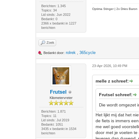
Berichten: 1.345
Optima Stinger |
2x Dries Baron
Topics: 34
Lid sinds: Jun 2022
Bedankt: 0
2366 x bedankt in 1227
berichten
Zoek
rolrek
,
365cycle
Bedankt door:
23-Apr-2026, 10:49 PM
melle z schreef:
Frutsel
Frutsel schreef:
Kilometervreter
Die wordt omgezet 
Berichten: 1.871
Het lijkt mij dat het 
Topics: 11
Lid sinds: Jul 2019
de fiets is immers ee
Bedankt: 1051
me wel goed voorstell
3435 x bedankt in 1534
door met je voeten te
berichten
leveren dan duwend, n