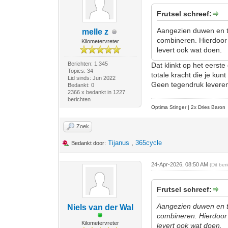
Frutsel schreef:
Aangezien duwen en tr
melle z
combineren. Hierdoor 
Kilometervreter
levert ook wat doen.
Berichten: 1.345
Dat klinkt op het eerste
Topics: 34
totale kracht die je ku
Lid sinds: Jun 2022
Geen tegendruk leveren i
Bedankt: 0
2366 x bedankt in 1227
berichten
Optima Stinger |
2x Dries Baron
Zoek
Tijanus
,
365cycle
Bedankt door:
24-Apr-2026, 08:50 AM
(Dit be
Frutsel schreef:
Aangezien duwen en tr
Niels van der Wal
combineren. Hierdoor 
Kilometervreter
levert ook wat doen.