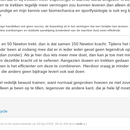
en te trekken tegelijk meer vermogen zou kunnen leveren dan alleen 
ndige en mijn kennis van biomechanica en sportfysiologie is ook erg be
?
rap/ handbikes ook geen succes, de beperking zit in het vermogen dat een berijder kan levere
iets overbrengen en dubbele aandrijving (onderdeel van de machine dus) vreet efficiëntie
.
 en 50 Newton trekt, dan is dat samen 150 Newton kracht. Tijdens het
ende' been al zodanig mee dat er in ieder ieder geval geen tegendruk op
 dan zonder). Als je hier dus iets meer mee doet, dan kan je toe met mi
 dezelfde kracht uit te oefenen. Aangezien duwen en trekken gedaan
pen is het efficienter om deze te combineren. Hierdoor vraag je minde
, die anders geen bijdrage levert ook wat doen.
l redelijk bewust trainen, want normaal gesproken hoeven ze niet zov
een je been op te tillen, tegenover de andere kant, die je hele lijf moet 
ycle
richt is het laatst bewerkt op 24-Apr-2026, 08:31 AM door
melle z
.)