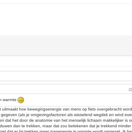
(
in warmte
niet uitmaakt hoe bewegingsenergie van mens op fiets overgebracht wordt
n gegeven (als je omgevingsfactoren als wisselend wegdek en wind even
en dat het door de anatomie van het menselijk lichaam makkelijker is o
 duwen dan te trekken, maar dat zou betekenen dat je trekkend minde
iet dat er bij trekken meer trapenergie in warmte wordt omgezet. Ik beg