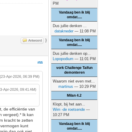
PM
Vandaag ben ik blij
omdat.....
Dus jullie denken ...
datakneder
— 11:08 PM
}
Vandaag ben ik blij
Antwoord
omdat.....
Dus jullie denken op...
Lopopodium
— 11:01 PM
#55
vork Challenge Taifun
demonteren
(23-Apr-2026, 06:39 PM)
Waarom niet even met...
martinus
— 10:29 PM
23-Apr-2026, 09:41 AM)
Milan 4.2
Klopt, bij het aan...
, de efficiëntie van
Wim -de roetsende
—
 vergeet).* Ik kan
10:27 PM
m kracht te zetten
Vandaag ben ik blij
r vermogen kunt
omdat.....
rijp dan ook niet