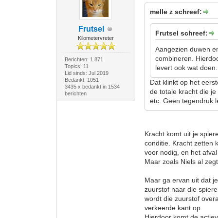
melle z schreef:
Frutsel
Frutsel schreef:
Kilometervreter
Aangezien duwen en 
combineren. Hierdoo
Berichten: 1.871
Topics: 11
levert ook wat doen.
Lid sinds: Jul 2019
Bedankt: 1051
Dat klinkt op het eers
3435 x bedankt in 1534
de totale kracht die j
berichten
etc. Geen tegendruk lev
Kracht komt uit je spier
conditie. Kracht zetten
voor nodig, en het afv
Maar zoals Niels al zeg
Maar ga ervan uit dat j
zuurstof naar die spier
wordt die zuurstof over
verkeerde kant op.
Hierdoor komt de actieve