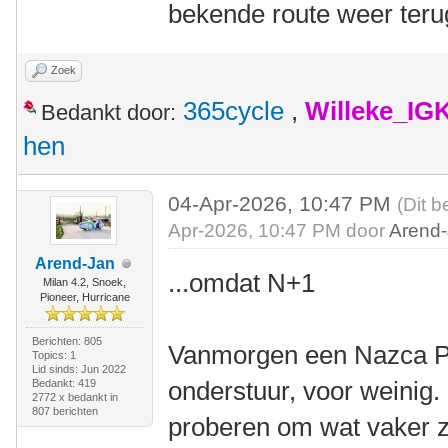
bekende route weer teru
Zoek
365cycle
,
Willeke_IG
Bedankt door:
hen
04-Apr-2026, 10:47 PM
(Dit b
Apr-2026, 10:47 PM door
Arend
Arend-Jan
...omdat N+1
Milan 4.2, Snoek,
Pioneer, Hurricane
Berichten: 805
Vanmorgen een Nazca Pi
Topics: 1
Lid sinds: Jun 2022
onderstuur, voor weinig. M
Bedankt: 419
2772 x bedankt in
807 berichten
proberen om wat vaker z