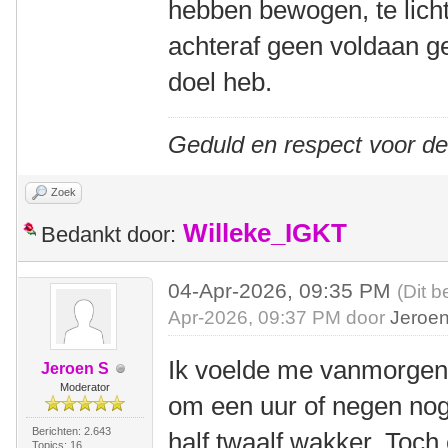
hebben bewogen, te lich
achteraf geen voldaan 
doel heb.
Geduld en respect voor d
Zoek
Willeke_IGKT
Bedankt door:
04-Apr-2026, 09:35 PM
(Dit b
Apr-2026, 09:37 PM door
Jeroe
Ik voelde me vanmorgen 
Jeroen S
Moderator
om een uur of negen no
Berichten: 2.643
half twaalf wakker. Toch 
Topics: 16