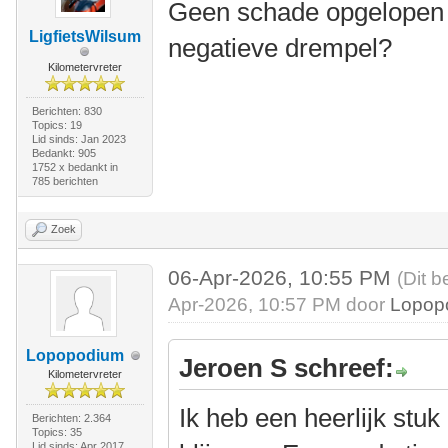
Geen schade opgelopen o
LigfietsWilsum
negatieve drempel?
Kilometervreter
Berichten: 830
Topics: 19
Lid sinds: Jan 2023
Bedankt: 905
1752 x bedankt in
785 berichten
Zoek
06-Apr-2026, 10:55 PM
(Dit b
Apr-2026, 10:57 PM door
Lopop
Lopopodium
Jeroen S schreef:
Kilometervreter
Ik heb een heerlijk stuk
Berichten: 2.364
Topics: 35
Lid sinds: Apr 2017