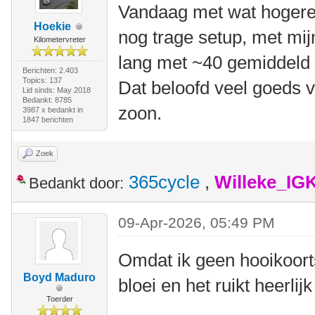
Vandaag met wat hogere
Hoekie
nog trage setup, met mi
Kilometervreter
lang met ~40 gemiddeld 
Berichten: 2.403
Topics: 137
Dat beloofd veel goeds v
Lid sinds: May 2018
Bedankt: 8785
zoon.
3987 x bedankt in
1847 berichten
Zoek
365cycle
,
Willeke_IG
Bedankt door:
09-Apr-2026, 05:49 PM
Omdat ik geen hooikoorts
Boyd Maduro
bloei en het ruikt heerlijk
Toerder