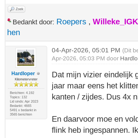
Zoek
Roepers
,
Willeke_IG
Bedankt door:
hen
04-Apr-2026, 05:01 PM
(Dit b
Apr-2026, 05:03 PM door
Hardlo
Dat mijn vizier eindelijk 
Hardloper
Kilometervreter
jaar maar eens het klit
Berichten: 4.192
kanten / zijdes. Dus 4x n
Topics: 132
Lid sinds: Apr 2023
Bedankt: 4665
5491 x bedankt in
3565 berichten
En daarvoor moe en vold
flink heb ingespannen. Ik