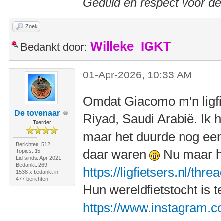
Geduld en respect voor d
Zoek
Willeke_IGKT
Bedankt door:
01-Apr-2026, 10:33 AM
Omdat Giacomo m'n ligfi
De tovenaar
Riyad, Saudi Arabië. Ik h
Toerder
maar het duurde nog ee
Berichten: 512
daar waren
Nu maar ho
Topics: 15
Lid sinds: Apr 2021
Bedankt: 269
https://ligfietsers.nl/thr
1538 x bedankt in
477 berichten
Hun wereldfietstocht is 
https://www.instagram.co