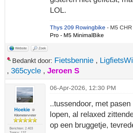
LOL.
Thys 209 Rowingbike
- M5 CHR
Pro - M5 MinimalBike
Website
Zoek
Fietsbennie
,
LigfietsW
Bedankt door:
,
365cycle
,
Jeroen S
06-Apr-2026, 12:30 PM
..tussendoor, met pasen 
Hoekie
lopen, al relaxed zittende
Kilometervreter
op een bruggetje, tevred
Berichten: 2.403
Topics: 137