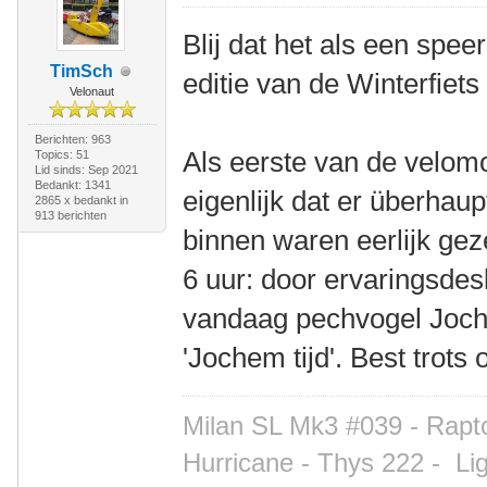
Blij dat het als een spe
TimSch
editie van de Winterfiet
Velonaut
Berichten: 963
Als eerste van de velom
Topics: 51
Lid sinds: Sep 2021
Bedankt: 1341
eigenlijk dat er überhaup
2865 x bedankt in
913 berichten
binnen waren eerlijk ge
6 uur: door ervaringsdes
vandaag pechvogel Joch
'Jochem tijd'. Best trots
Milan SL Mk3 #039 - Rapto
Hurricane - Thys 222 -
Li