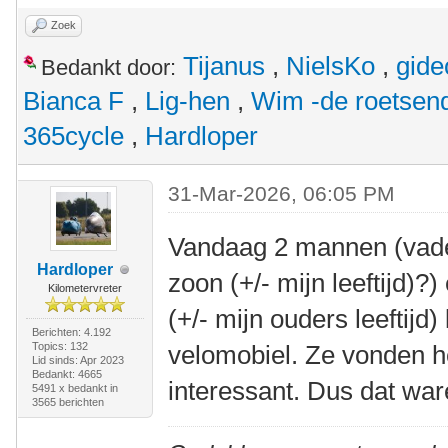
Zoek
Tijanus
,
NielsKo
,
gide
Bedankt door:
Bianca F
,
Lig-hen
,
Wim -de roetsen
365cycle
,
Hardloper
31-Mar-2026, 06:05 PM
Vandaag 2 mannen (vader 
Hardloper
zoon (+/- mijn leeftijd)
Kilometervreter
(+/- mijn ouders leeftij
Berichten: 4.192
Topics: 132
velomobiel. Ze vonden he
Lid sinds: Apr 2023
Bedankt: 4665
interessant. Dus dat wa
5491 x bedankt in
3565 berichten