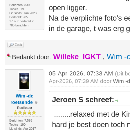
Berichten: 830
open ligger.
Topics: 19
Lid sinds: Jan 2023
Na de verplichte foto's 
Bedankt: 905
1752 x bedankt in
785 berichten
in de garage, t was erg g
Zoek
Willeke_IGKT
,
Wim -d
Bedankt door:
05-Apr-2026, 07:33 AM
(Dit b
Apr-2026, 07:39 AM door
Wim -d
Wim -de
Jeroen S schreef:
roetsende
Roeifietser
........relaxed met de 
Berichten: 7.593
hard je best doen toch 
Topics: 190
Lid sinds: Apr 2017