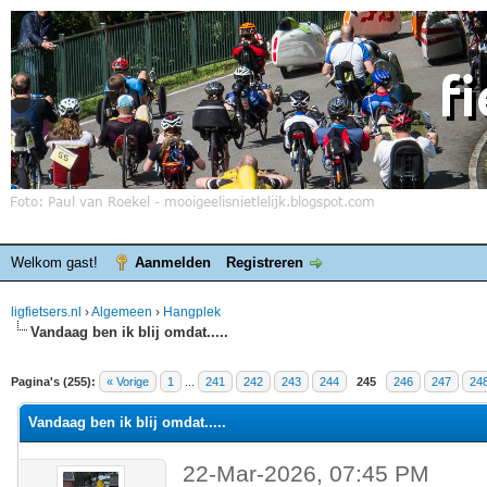
Welkom gast!
Aanmelden
Registreren
ligfietsers.nl
›
Algemeen
›
Hangplek
Vandaag ben ik blij omdat.....
elde waardering is 4.25
Pagina's (255):
« Vorige
1
...
241
242
243
244
245
246
247
24
Vandaag ben ik blij omdat.....
22-Mar-2026, 07:45 PM