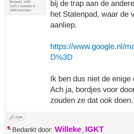
bij de trap aan de ander
Bedankt: 1430
5225 x bedankt in
2486 berichten
het Statenpad, waar de v
aanliep.
https://www.google.nl/
D%3D
Ik ben dus niet de enige
Ach ja, bordjes voor do
zouden ze dat ook doen..
Zoek
Willeke_IGKT
Bedankt door: