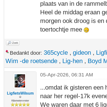
plaats van in de rammel
Heel de middag eraan ge
morgen ook droog is en 
toertochtje mee
Zoek
365cycle
,
gideon
,
Lig
Bedankt door:
Wim -de roetsende
,
Lig-hen
,
Boyd 
05-Apr-2026, 06:31 AM
...omdat ik gisteren een h
LigfietsWilsum
naar her regel-17k even
Kilometervreter
We waren daar met 6 ligg