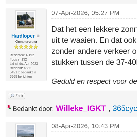
07-Apr-2026, 05:27 PM
Dat het een lekkere zon
Hardloper
uit te waaien. En dat ook
Kilometervreter
zonder andere verkeer 
Berichten: 4.192
Topics: 132
stukken tussen de 37-4
Lid sinds: Apr 2023
Bedankt: 4665
5491 x bedankt in
3565 berichten
Geduld en respect voor d
Zoek
Willeke_IGKT
,
365cyc
Bedankt door:
08-Apr-2026, 10:43 PM