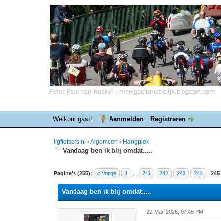
Welkom gast!
Aanmelden
Registreren
ligfietsers.nl
›
Algemeen
›
Hangplek
Vandaag ben ik blij omdat.....
8 stemmen - gemiddelde waardering is 4.25
1
2
3
4
5
Pagina's (255):
« Vorige
1
...
241
242
243
244
245
Vandaag ben ik blij omdat.....
22-Mar-2026, 07:45 PM