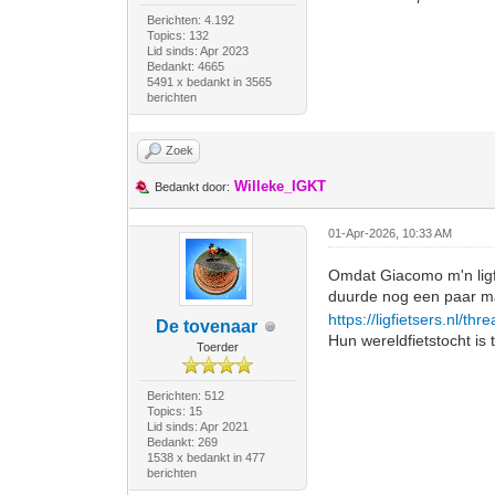
Berichten: 4.192
Topics: 132
Lid sinds: Apr 2023
Bedankt: 4665
5491 x bedankt in 3565
berichten
Zoek
Willeke_IGKT
Bedankt door:
01-Apr-2026, 10:33 AM
Omdat Giacomo m'n ligfi
duurde nog een paar m
https://ligfietsers.nl/th
De tovenaar
Hun wereldfietstocht is
Toerder
Berichten: 512
Topics: 15
Lid sinds: Apr 2021
Bedankt: 269
1538 x bedankt in 477
berichten