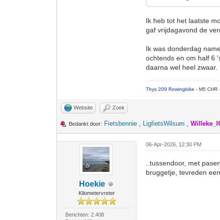
Ik heb tot het laatste 
gaf vrijdagavond de ve
Ik was donderdag namel
ochtends en om half 6 '
daarna wel heel zwaar. 
Thys 209 Rowingbike
- M5 CHR 
Website
Zoek
Fietsbennie
,
LigfietsWilsum
,
Willeke_
Bedankt door:
06-Apr-2026, 12:30 PM
..tussendoor, met pasen 
bruggetje, tevreden een
Hoekie
Kilometervreter
Berichten: 2.408