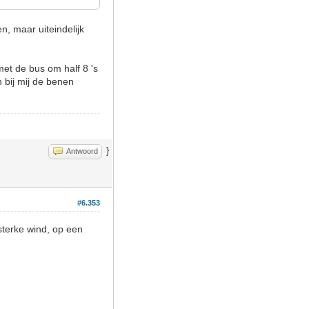
, maar uiteindelijk
et de bus om half 8 's
 bij mij de benen
}
Antwoord
#6.353
 sterke wind, op een