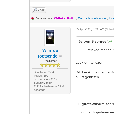
Zoek
Willeke_IGKT
,
Wim -de roetsende
,
Lig
Bedankt door:
05-Apr-2026, 07:33 AM
(Dit be
Jeroen S schreef:
........relaxed met de
Wim -de
roetsende
Roeifietser
Leuk om te lezen.
Dit doe ik dus met de R
Berichten: 7.594
Topics: 190
buurt genieten.
Lid sinds: Apr 2017
Bedankt: 3660
11217 x bedankt in 5340
berichten
LigfietsWilsum schr
...omdat ik gisteren e