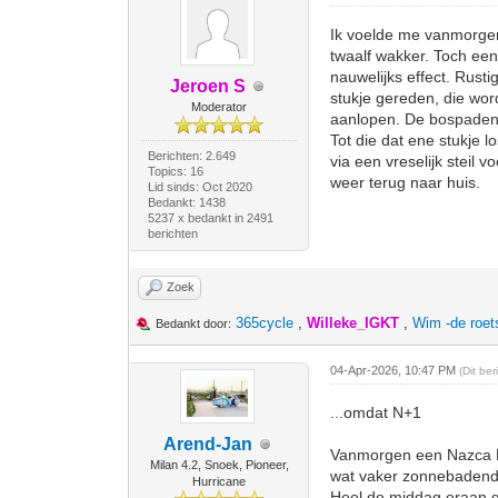
Ik voelde me vanmorgen
twaalf wakker. Toch een
nauwelijks effect. Rust
Jeroen S
stukje gereden, die wor
Moderator
aanlopen. De bospaden 
Tot die dat ene stukje 
Berichten: 2.649
via een vreselijk steil
Topics: 16
weer terug naar huis.
Lid sinds: Oct 2020
Bedankt: 1438
5237 x bedankt in 2491
berichten
Zoek
365cycle
,
Willeke_IGKT
,
Wim -de roe
Bedankt door:
04-Apr-2026, 10:47 PM
(Dit be
...omdat N+1
Arend-Jan
Vanmorgen een Nazca Pio
Milan 4.2, Snoek, Pioneer,
wat vaker zonnebadend t
Hurricane
Heel de middag eraan g