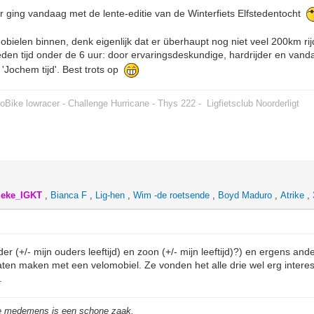
eer ging vandaag met de lente-editie van de Winterfiets Elfstedentocht
obielen binnen, denk eigenlijk dat er überhaupt nog niet veel 200km ri
en tijd onder de 6 uur: door ervaringsdeskundige, hardrijder en va
 'Jochem tijd'. Best trots op
oBike lowracer - Challenge Hurricane - Thys 222 -
Ligfietsclub Noorderligt
leke_IGKT
,
Bianca F
,
Lig-hen
,
Wim -de roetsende
,
Boyd Maduro
,
Atrike
,
 (+/- mijn ouders leeftijd) en zoon (+/- mijn leeftijd)?) en ergens and
 laten maken met een velomobiel. Ze vonden het alle drie wel erg inter
.
de medemens is een schone zaak.