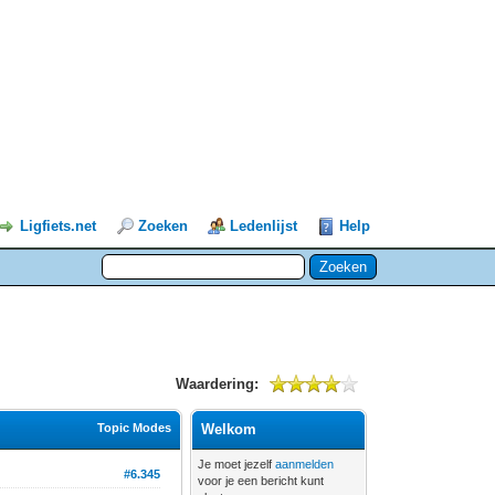
Ligfiets.net
Zoeken
Ledenlijst
Help
Waardering:
Topic Modes
Welkom
Je moet jezelf
aanmelden
#6.345
voor je een bericht kunt