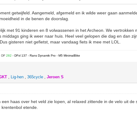
moment getwijfeld. Aangemeld, afgemeld en ik wilde weer gaan aanmelden
rmoeidheid in de benen de doorslag.
ijk met 91 kinderen en 8 volwassenen in het Archeon. We vertrokken m
s middags ging ik weer naar huis. Heel veel gelopen die dag en dan zijn
Dus gisteren niet gefietst, maar vandaag fiets ik mee met LOL.
- DF
282
- DFxl 137 - Rans Dynamik Pro - M5 MinimalBike
IGKT
,
Lig-hen
,
365cycle
,
Jeroen S
een haas over het veld zie lopen, al relaxed zittende in de velo uit de
 krentenbol etende.