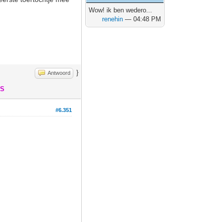
Wow! ik ben wedero...
renehin
— 04:48 PM
}
Antwoord
 S
#6.351