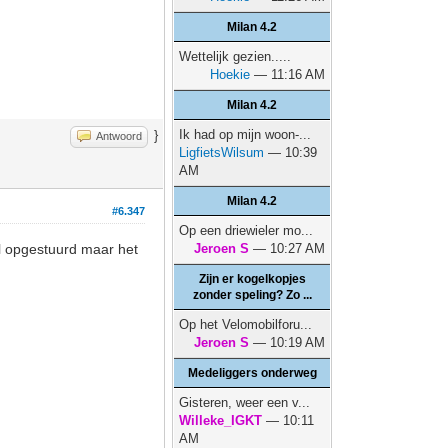
Milan 4.2
Wettelijk gezien.....
Hoekie
— 11:16 AM
Milan 4.2
Ik had op mijn woon-...
}
Antwoord
LigfietsWilsum
— 10:39
AM
Milan 4.2
#6.347
Op een driewieler mo...
al opgestuurd maar het
Jeroen S
— 10:27 AM
Zijn er kogelkopjes
zonder speling? Zo ...
Op het Velomobilforu...
Jeroen S
— 10:19 AM
Medeliggers onderweg
Gisteren, weer een v...
Willeke_IGKT
— 10:11
AM