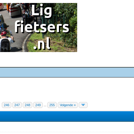
246
247
248
249
...
255
Volgende »