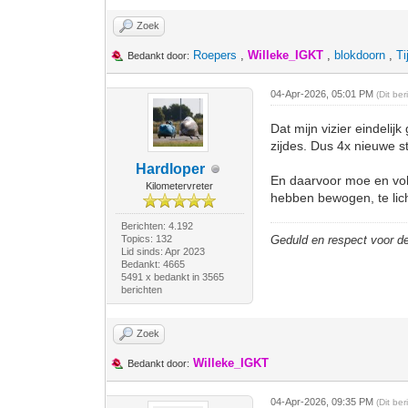
Zoek
Roepers
,
Willeke_IGKT
,
blokdoorn
,
Ti
Bedankt door:
04-Apr-2026, 05:01 PM
(Dit be
Dat mijn vizier eindelij
zijdes. Dus 4x nieuwe st
Hardloper
En daarvoor moe en vold
Kilometervreter
hebben bewogen, te lic
Berichten: 4.192
Topics: 132
Geduld en respect voor 
Lid sinds: Apr 2023
Bedankt: 4665
5491 x bedankt in 3565
berichten
Zoek
Willeke_IGKT
Bedankt door:
04-Apr-2026, 09:35 PM
(Dit be