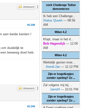
vork Challenge Taifun
}
Antwoord
demonteren
Ik heb een Challenge...
Status Quooh
— 08:56
AM
#6.348
Milan 4.2
gen aan beide kanten /
Klopt, maar in het d...
Bob Hagendijk
— 12:00
 om duidelijk te
AM
k een beweeg doel heb.
Milan 4.2
Wettelijk gezien moe...
Arend-Jan
— 11:12 PM
Zijn er kogelkopjes
zonder speling? Zo ...
Zal volgens mij bij ...
}
Antwoord
JarnoH
— 10:01 PM
Zijn er kogelkopjes
zonder speling? Zo ...
#6.349
A Geen voelbare spel...