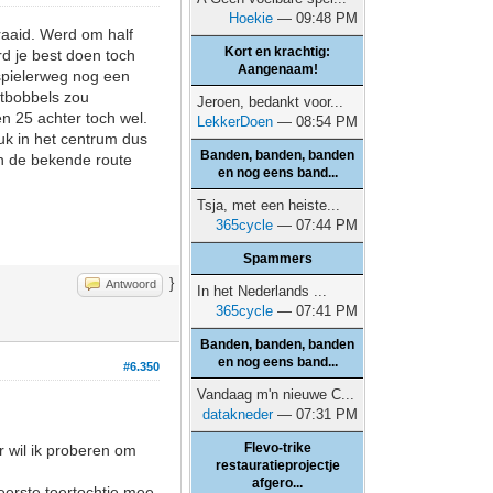
Hoekie
— 09:48 PM
aaid. Werd om half
Kort en krachtig:
rd je best doen toch
Aangenaam!
nspielerweg nog een
etbobbels zou
Jeroen, bedankt voor...
 25 achter toch wel.
LekkerDoen
— 08:54 PM
ruk in het centrum dus
Banden, banden, banden
an de bekende route
en nog eens band...
Tsja, met een heiste...
365cycle
— 07:44 PM
Spammers
}
Antwoord
In het Nederlands ...
365cycle
— 07:41 PM
Banden, banden, banden
en nog eens band...
#6.350
Vandaag m'n nieuwe C...
datakneder
— 07:31 PM
Flevo-trike
r wil ik proberen om
restauratieprojectje
afgero...
eerste toertochtje mee