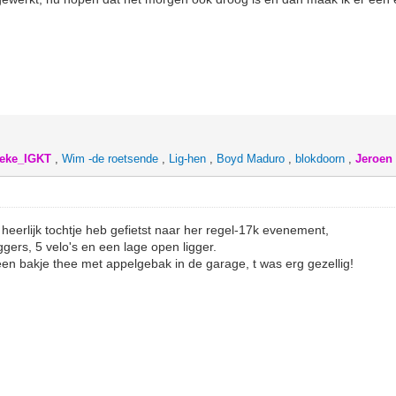
leke_IGKT
,
Wim -de roetsende
,
Lig-hen
,
Boyd Maduro
,
blokdoorn
,
Jeroen
 heerlijk tochtje heb gefietst naar her regel-17k evenement,
gers, 5 velo's en een lage open ligger.
 een bakje thee met appelgebak in de garage, t was erg gezellig!