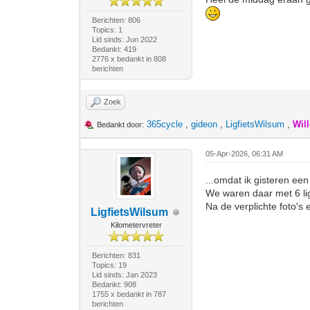
Berichten: 806
Topics: 1
Lid sinds: Jun 2022
Bedankt: 419
2776 x bedankt in 808
berichten
Zoek
365cycle
,
gideon
,
LigfietsWilsum
,
Wil
Bedankt door:
05-Apr-2026, 06:31 AM
...omdat ik gisteren een
We waren daar met 6 lig
Na de verplichte foto's
LigfietsWilsum
Kilometervreter
Berichten: 831
Topics: 19
Lid sinds: Jan 2023
Bedankt: 908
1755 x bedankt in 787
berichten