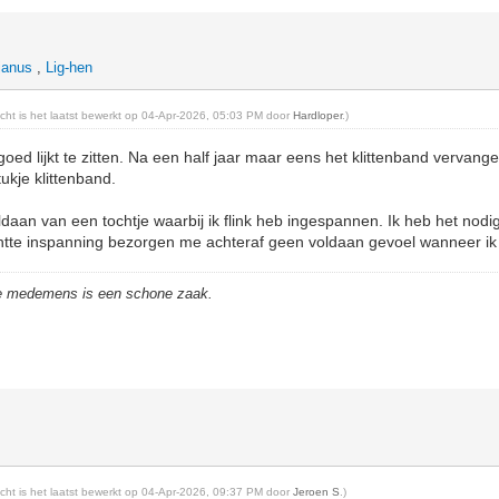
janus
,
Lig-hen
richt is het laatst bewerkt op 04-Apr-2026, 05:03 PM door
Hardloper
.)
k goed lijkt te zitten. Na een half jaar maar eens het klittenband vervan
ukje klittenband.
aan van een tochtje waarbij ik flink heb ingespannen. Ik heb het nodig
htte inspanning bezorgen me achteraf geen voldaan gevoel wanneer i
de medemens is een schone zaak.
richt is het laatst bewerkt op 04-Apr-2026, 09:37 PM door
Jeroen S
.)