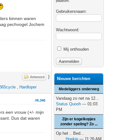
plaatsen.
Gebruikersnaam:
jders binnen waren
ndaag pechvogel Jochem
Wachtwoord:
Mij onthouden
}
Antwoord
Nieuwe berichten
365cycle
,
Hardloper
Medeliggers onderweg
Vandaag zo net na 12...
#6.346
Status Quooh
— 01:03
PM
ers een vrouw (+/- mijn
essant. Dus dat waren
Zijn er kogelkopjes
zonder speling? Zo ...
Op het .. Bed...
Hoekie
— 11:26 AM