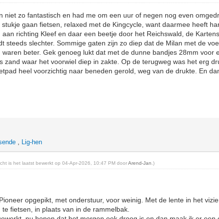
 niet zo fantastisch en had me om een uur of negen nog even omgedr
 stukje gaan fietsen, relaxed met de Kingcycle, want daarmee heeft ha
ig aan richting Kleef en daar een beetje door het Reichswald, de Karte
dt steeds slechter. Sommige gaten zijn zo diep dat de Milan met de vo
waren beter. Gek genoeg lukt dat met de dunne bandjes 28mm voor en
los zand waar het voorwiel diep in zakte. Op de terugweg was het erg d
 voetpad heel voorzichtig naar beneden gerold, weg van de drukte. En d
tsende
,
Lig-hen
richt is het laatst bewerkt op 04-Apr-2026, 10:47 PM door
Arend-Jan
.)
neer opgepikt, met onderstuur, voor weinig. Met de lente in het vizie
e fietsen, in plaats van in de rammelbak.
ewerkt, nu hopen dat het morgen ook droog is en dan maak ik er een 