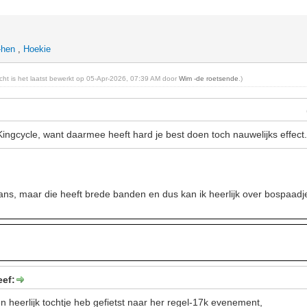
-hen
,
Hoekie
richt is het laatst bewerkt op 05-Apr-2026, 07:39 AM door
Wim -de roetsende
.)
 Kingcycle, want daarmee heeft hard je best doen toch nauwelijks effect
ans, maar die heeft brede banden en dus kan ik heerlijk over bospaadje
eef:
en heerlijk tochtje heb gefietst naar her regel-17k evenement,