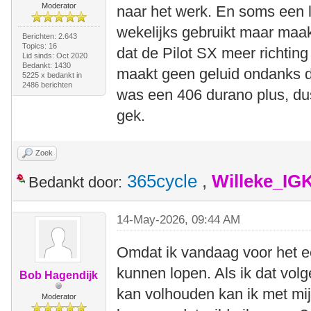
Moderator
naar het werk. En soms een la
wekelijks gebruikt maar maakt
Berichten: 2.643
Topics: 16
dat de Pilot SX meer richting
Lid sinds: Oct 2020
Bedankt: 1430
maakt geen geluid ondanks d
5225 x bedankt in
2486 berichten
was een 406 durano plus, dus 
gek.
Zoek
365cycle
,
Willeke_IG
Bedankt door:
14-May-2026, 09:44 AM
Omdat ik vandaag voor het e
kunnen lopen. Als ik dat vol
Bob Hagendijk
kan volhouden kan ik met mi
Moderator