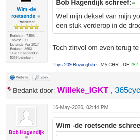
Bob Hagendijk schreef:
Wim -de
Wel mijn deksel van mijn y
roetsende
Roeifietser
een stuk verderop in de drog
Berichten: 7.593
Topics: 190
Lid sinds: Apr 2017
Toch zinvol om even terug te
Bedankt: 3653
11207 x bedankt in
5339 berichten
Thys 209 Rowingbike
- M5 CHR - DF
282
Website
Zoek
Willeke_IGKT
,
365cyc
Bedankt door:
16-May-2026, 02:44 PM
Wim -de roetsende schree
Bob Hagendijk