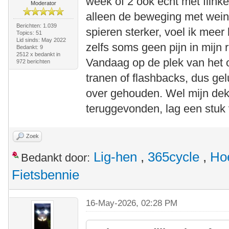
week of 2 ook echt met flink
Moderator
alleen de beweging met wein
Berichten: 1.039
spieren sterker, voel ik meer 
Topics: 51
Lid sinds: May 2022
zelfs soms geen pijn in mijn 
Bedankt: 9
2512 x bedankt in
Vandaag op de plek van het 
972 berichten
tranen of flashbacks, dus gel
over gehouden. Wel mijn dek
teruggevonden, lag een stuk 
Zoek
Lig-hen
,
365cycle
,
Ho
Bedankt door:
Fietsbennie
16-May-2026, 02:28 PM