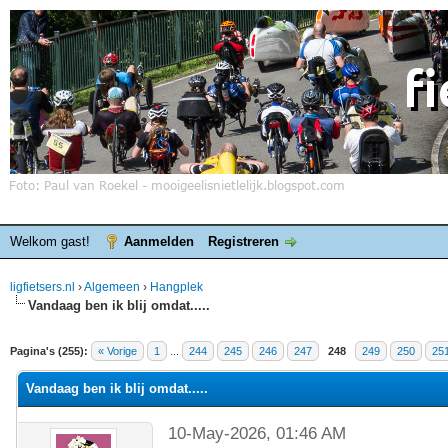
Welkom gast!
Aanmelden
Registreren
ligfietsers.nl
›
Algemeen
›
Hangplek
Vandaag ben ik blij omdat.....
elde waardering is 4.25
Pagina's (255):
« Vorige
1
...
244
245
246
247
248
249
250
25
Vandaag ben ik blij omdat.....
10-May-2026, 01:46 AM