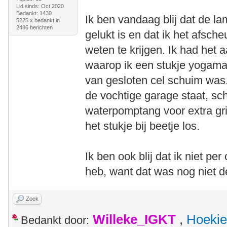
Lid sinds: Oct 2020
Bedankt: 1430
Ik ben vandaag blij dat de la
5225 x bedankt in
2486 berichten
gelukt is en dat ik het afsch
weten te krijgen. Ik had het
waarop ik een stukje yogamat
van gesloten cel schuim was.
de vochtige garage staat, sc
waterpomptang voor extra gr
het stukje bij beetje los.
Ik ben ook blij dat ik niet pe
heb, want dat was nog niet d
Zoek
Willeke_IGKT
,
Hoekie
Bedankt door: