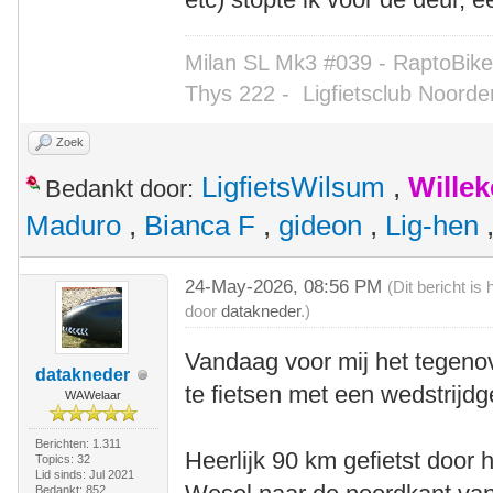
Milan SL Mk3 #039 - RaptoBike 
Thys 222 -
Ligfietsclub Noorde
Zoek
LigfietsWilsum
,
Wille
Bedankt door:
Maduro
,
Bianca F
,
gideon
,
Lig-hen
24-May-2026, 08:56 PM
(Dit bericht i
door
datakneder
.)
Vandaag voor mij het tegenov
datakneder
te fietsen met een wedstrijd
WAWelaar
Berichten: 1.311
Heerlijk 90 km gefietst door h
Topics: 32
Lid sinds: Jul 2021
Bedankt: 852