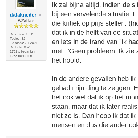
Ik zal bijna altijd, indien de
bij een vervelende situatie. 
datakneder
WAWelaar
die kritiek op prijs stellen. (
dat ik in de helft van de situ
Berichten: 1.311
Topics: 32
en iets in de trand van "ik ha
Lid sinds: Jul 2021
Bedankt: 852
met: "Geen probleem. Ik zie 
2731 x bedankt in
1233 berichten
het hoofd."
In de andere gevallen heb ik 
gehad mijn ding te zeggen. En
het ook wel dat ik op het mom
staan, maar dat ik later real
niet zo is. Dan hoop ik dat i
mensen en dus die ander ook 