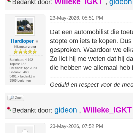
Willeke_IGKT
,
gideon
Bedankt door:
23-May-2026, 05:51 PM
Dat een automobilist die toet
stopte om iets te kopen. Du
Hardloper
Kilometervreter
gesproken. Waardoor we elk
Zo liet hij me weten dat hij 
Berichten: 4.192
Topics: 132
die hebben we allemaal heb 
Lid sinds: Apr 2023
Bedankt: 4665
5491 x bedankt in
3565 berichten
Geduld en respect voor de me
Zoek
gideon
,
Willeke_IGKT
Bedankt door:
23-May-2026, 07:52 PM