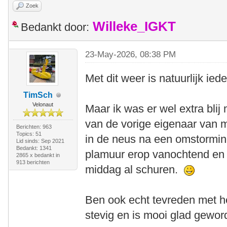
Zoek
Willeke_IGKT
Bedankt door:
23-May-2026, 08:38 PM
Met dit weer is natuurlijk iede
TimSch
Velonaut
Maar ik was er wel extra bli
van de vorige eigenaar van 
Berichten: 963
Topics: 51
in de neus na een omstormin
Lid sinds: Sep 2021
Bedankt: 1341
plamuur erop vanochtend en
2865 x bedankt in
913 berichten
middag al schuren.
Ben ook echt tevreden met he
stevig en is mooi glad gew