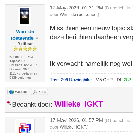
17-May-2026, 01:31 PM
(Dit bericht i
door
Wim -de roetsende
.)
Misschien een nieuw topic s
Wim -de
deze berichten daarheen ver
roetsende
Roeifietser
Berichten: 7.593
Topics: 190
Ik verwacht namelijk nog we
Lid sinds: Apr 2017
Bedankt: 3653
11207 x bedankt in
5339 berichten
Thys 209 Rowingbike
- M5 CHR - DF
282
Website
Zoek
Willeke_IGKT
Bedankt door:
17-May-2026, 01:57 PM
(Dit bericht i
door
Willeke_IGKT
.)