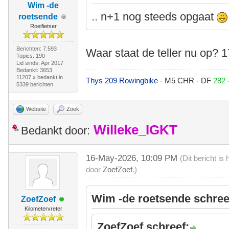
Wim -de
.. n+1 nog steeds opgaat
roetsende
Roeifietser
Berichten: 7.593
Waar staat de teller nu op? 
Topics: 190
Lid sinds: Apr 2017
Bedankt: 3653
11207 x bedankt in
Thys 209 Rowingbike
- M5 CHR - DF
282
5339 berichten
Website
Zoek
Willeke_IGKT
Bedankt door:
16-May-2026, 10:09 PM
(Dit bericht i
door
ZoefZoef
.)
Wim -de roetsende schree
ZoefZoef
Kilometervreter
ZoefZoef schreef: