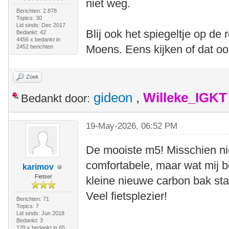
niet weg.
Berichten: 2.878
Topics: 30
Lid sinds: Dec 2017
Blij ook het spiegeltje op d
Bedankt: 42
4456 x bedankt in
Moens. Eens kijken of dat ook
2452 berichten
Zoek
gideon
,
Willeke_IGKT
Bedankt door:
19-May-2026, 06:52 PM
De mooiste m5! Misschien ni
comfortabele, maar wat mij b
karimov
Fietser
kleine nieuwe carbon bak sta
Veel fietsplezier!
Berichten: 71
Topics: 7
Lid sinds: Jun 2018
Bedankt: 3
129 x bedankt in 65