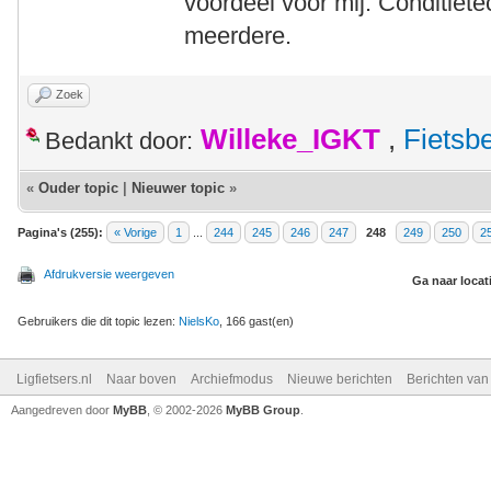
voordeel voor mij. Conditiete
meerdere.
Zoek
Willeke_IGKT
,
Fietsb
Bedankt door:
«
Ouder topic
|
Nieuwer topic
»
Pagina's (255):
« Vorige
1
...
244
245
246
247
248
249
250
2
Afdrukversie weergeven
Ga naar locat
Gebruikers die dit topic lezen:
NielsKo
, 166 gast(en)
Ligfietsers.nl
Naar boven
Archiefmodus
Nieuwe berichten
Berichten va
Aangedreven door
MyBB
, © 2002-2026
MyBB Group
.