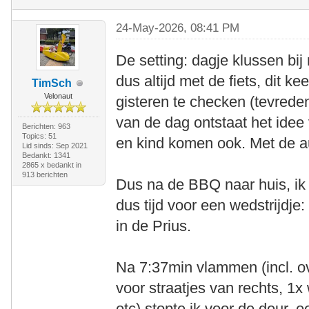
24-May-2026, 08:41 PM
De setting: dagje klussen bi
dus altijd met de fiets, dit k
TimSch
Velonaut
gisteren te checken (tevrede
van de dag ontstaat het ide
Berichten: 963
Topics: 51
en kind komen ook. Met de a
Lid sinds: Sep 2021
Bedankt: 1341
2865 x bedankt in
913 berichten
Dus na de BBQ naar huis, ik 
dus tijd voor een wedstrijdj
in de Prius.
Na 7:37min vlammen (incl. o
voor straatjes van rechts, 1x
etc) stopte ik voor de deur, 