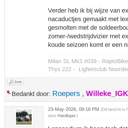
Verder heb ik bij wijze van ex
nacaductjes gemaakt met lexa
gesmolten met de soldeerb
zomer-/wedstrijdvizier met ex
koude seizoen komt er een ni
Milan SL Mk3 #039 - RaptoBike 
Thys 222 -
Ligfietsclub Noorde
Zoek
Roepers
,
Willeke_IG
Bedankt door:
23-May-2026, 09:16 PM
(Dit bericht i
door
Hardloper
.)