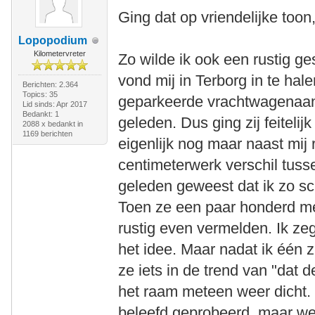
Ging dat op vriendelijke toon
Lopopodium
Kilometervreter
Zo wilde ik ook een rustig g
vond mij in Terborg in te hale
Berichten: 2.364
Topics: 35
geparkeerde vrachtwagenaa
Lid sinds: Apr 2017
Bedankt: 1
geleden. Dus ging zij feitelijk
2088 x bedankt in
1169 berichten
eigenlijk nog maar naast mij
centimeterwerk verschil tusse
geleden geweest dat ik zo sc
Toen ze een paar honderd met
rustig even vermelden. Ik ze
het idee. Maar nadat ik één 
ze iets in de trend van "dat 
het raam meteen weer dicht.
beleefd geprobeerd, maar we