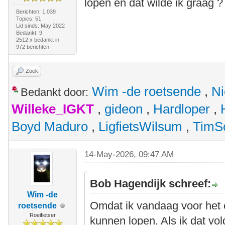
lopen en dat wilde ik graag ?
Berichten: 1.039
Topics: 51
Lid sinds: May 2022
Bedankt: 9
2512 x bedankt in
972 berichten
Zoek
Wim -de roetsende
,
Ni
Bedankt door:
Willeke_IGKT
,
gideon
,
Hardloper
,
Boyd Maduro
,
LigfietsWilsum
,
TimS
14-May-2026, 09:47 AM
Bob Hagendijk schreef:
Wim -de
Omdat ik vandaag voor het 
roetsende
Roeifietser
kunnen lopen. Als ik dat vo