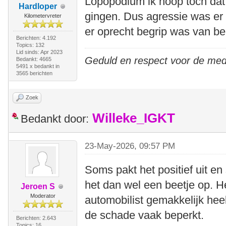
Lopopodium ik hoop toch dat w
Hardloper
gingen. Dus agressie was er n
Kilometervreter
er oprecht begrip was van be
Berichten: 4.192
Topics: 132
Lid sinds: Apr 2023
Geduld en respect voor de me
Bedankt: 4665
5491 x bedankt in
3565 berichten
Zoek
Willeke_IGKT
Bedankt door:
23-May-2026, 09:57 PM
Soms pakt het positief uit e
het dan wel een beetje op. He
Jeroen S
Moderator
automobilist gemakkelijk heel 
de schade vaak beperkt.
Berichten: 2.643
Topics: 16