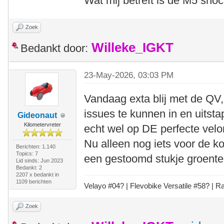
Wat mij betreft is de M5 sho
Zoek
Willeke_IGKT
Bedankt door:
23-May-2026, 03:03 PM
Vandaag exta blij met de QV,
issues te kunnen in en uitst
Gideonaut
Kilometervreter
echt wel op DE perfecte velo
Nu alleen nog iets voor de k
Berichten: 1.140
Topics: 7
een gestoomd stukje groenten
Lid sinds: Jun 2023
Bedankt: 2
2207 x bedankt in
1109 berichten
Velayo #
0
4?
| Flevobike Versatile #58?
| Ra
Zoek