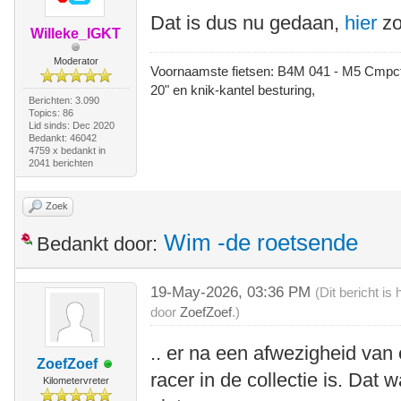
Dat is dus nu gedaan,
hier
zo
Willeke_IGKT
Moderator
Voornaamste fietsen: B4M 041 - M5 Cmpct -
20" en knik-kantel besturing,
Berichten: 3.090
Topics: 86
Lid sinds: Dec 2020
Bedankt: 46042
4759 x bedankt in
2041 berichten
Zoek
Wim -de roetsende
Bedankt door:
19-May-2026, 03:36 PM
(Dit bericht i
door
ZoefZoef
.)
.. er na een afwezigheid van
ZoefZoef
racer in de collectie is. Dat
Kilometervreter