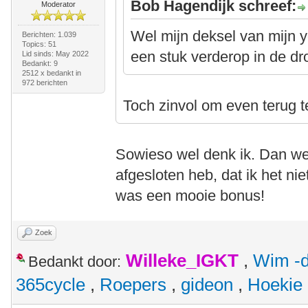
Bob Hagendijk schreef:
Moderator
Wel mijn deksel van mijn 
Berichten: 1.039
Topics: 51
een stuk verderop in de dr
Lid sinds: May 2022
Bedankt: 9
2512 x bedankt in
972 berichten
Toch zinvol om even terug t
Sowieso wel denk ik. Dan wee
afgesloten heb, dat ik het ni
was een mooie bonus!
Zoek
Willeke_IGKT
,
Wim -d
Bedankt door:
365cycle
,
Roepers
,
gideon
,
Hoekie