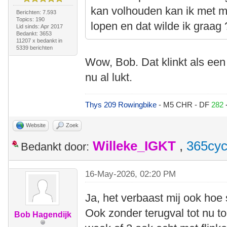
kan volhouden kan ik met m
Berichten: 7.593
Topics: 190
lopen en dat wilde ik graag 
Lid sinds: Apr 2017
Bedankt: 3653
11207 x bedankt in
5339 berichten
Wow, Bob. Dat klinkt als een 
nu al lukt.
Thys 209 Rowingbike
- M5 CHR - DF
282
Website
Zoek
Willeke_IGKT
,
365cyc
Bedankt door:
16-May-2026, 02:20 PM
Ja, het verbaast mij ook hoe 
Ook zonder terugval tot nu to
Bob Hagendijk