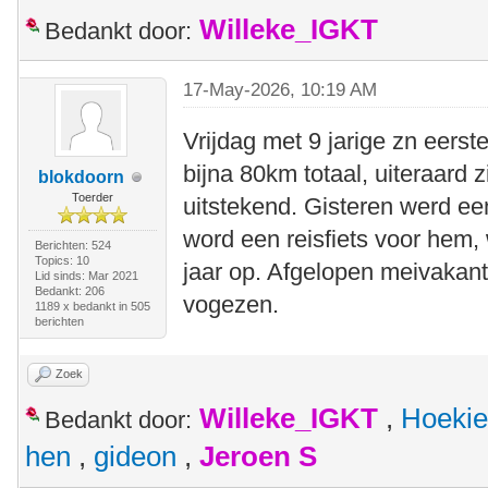
Willeke_IGKT
Bedankt door:
17-May-2026, 10:19 AM
Vrijdag met 9 jarige zn eerste
bijna 80km totaal, uiteraard
blokdoorn
Toerder
uitstekend. Gisteren werd ee
word een reisfiets voor hem, 
Berichten: 524
Topics: 10
jaar op. Afgelopen meivakanti
Lid sinds: Mar 2021
Bedankt: 206
vogezen.
1189 x bedankt in 505
berichten
Zoek
Willeke_IGKT
,
Hoekie
Bedankt door:
hen
,
gideon
,
Jeroen S