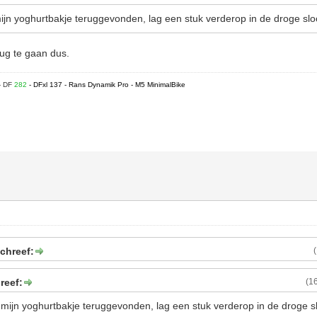
ijn yoghurtbakje teruggevonden, lag een stuk verderop in de droge slo
ug te gaan dus.
- DF
282
- DFxl 137 - Rans Dynamik Pro - M5 MinimalBike
chreef:
reef:
(1
 mijn yoghurtbakje teruggevonden, lag een stuk verderop in de droge sl