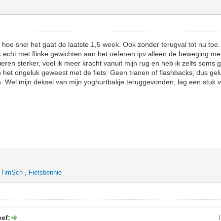
 hoe snel het gaat de laatste 1,5 week. Ook zonder terugval tot nu toe. B
 echt met flinke gewichten aan het oefenen ipv alleen de beweging met
ren sterker, voel ik meer kracht vanuit mijn rug en heb ik zelfs soms g
het ongeluk geweest met de fiets. Geen tranen of flashbacks, dus gel
. Wel mijn deksel van mijn yoghurtbakje teruggevonden, lag een stuk 
,
TimSch
,
Fietsbennie
ef: