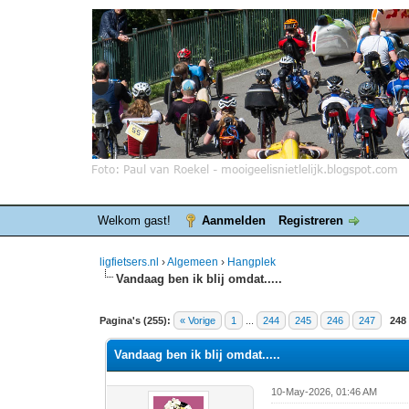
Welkom gast!
Aanmelden
Registreren
ligfietsers.nl
›
Algemeen
›
Hangplek
Vandaag ben ik blij omdat.....
8 stemmen - gemiddelde waardering is 4.25
1
2
3
4
5
Pagina's (255):
« Vorige
1
...
244
245
246
247
248
Vandaag ben ik blij omdat.....
10-May-2026, 01:46 AM