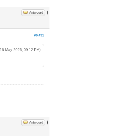
}
Antwoord
#6.431
(16-May-2026, 09:12 PM)
}
Antwoord