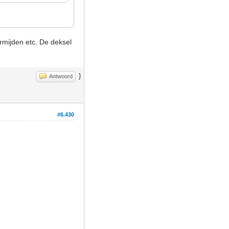
ermijden etc. De deksel
}
Antwoord
#6.430