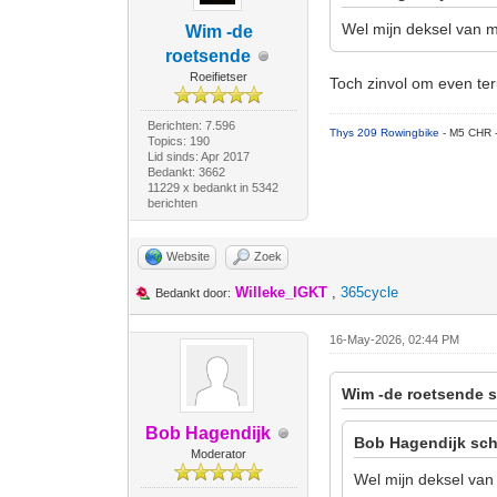
Wel mijn deksel van m
Wim -de
roetsende
Roeifietser
Toch zinvol om even ter
Berichten: 7.596
Thys 209 Rowingbike
- M5 CHR 
Topics: 190
Lid sinds: Apr 2017
Bedankt: 3662
11229 x bedankt in 5342
berichten
Website
Zoek
Willeke_IGKT
,
365cycle
Bedankt door:
16-May-2026, 02:44 PM
Wim -de roetsende s
Bob Hagendijk
Bob Hagendijk sch
Moderator
Wel mijn deksel van