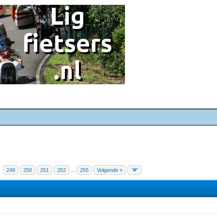
249
250
251
252
...
255
Volgende »