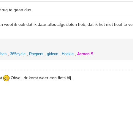
erug te gaan dus.
 weet ik ook dat ik daar alles afgesloten heb, dat ik het niet hoef te v
-hen
,
365cycle
,
Roepers
,
gideon
,
Hoekie
,
Jeroen S
at
Ofwel, dr komt weer een fiets bij.