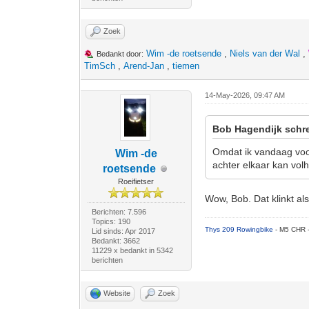
Zoek
Wim -de roetsende
,
Niels van der Wal
,
Bedankt door:
TimSch
,
Arend-Jan
,
tiemen
14-May-2026, 09:47 AM
Bob Hagendijk schre
Omdat ik vandaag voo
Wim -de
achter elkaar kan vol
roetsende
Roeifietser
Wow, Bob. Dat klinkt als
Berichten: 7.596
Topics: 190
Thys 209 Rowingbike
- M5 CHR 
Lid sinds: Apr 2017
Bedankt: 3662
11229 x bedankt in 5342
berichten
Website
Zoek