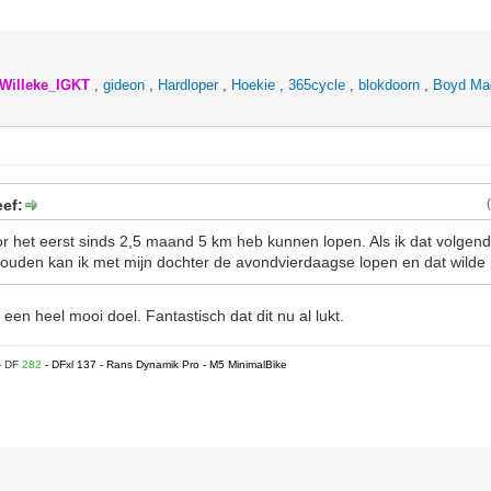
Willeke_IGKT
,
gideon
,
Hardloper
,
Hoekie
,
365cycle
,
blokdoorn
,
Boyd Ma
ef:
r het eerst sinds 2,5 maand 5 km heb kunnen lopen. Als ik dat volge
houden kan ik met mijn dochter de avondvierdaagse lopen en dat wilde 
 een heel mooi doel. Fantastisch dat dit nu al lukt.
- DF
282
- DFxl 137 - Rans Dynamik Pro - M5 MinimalBike