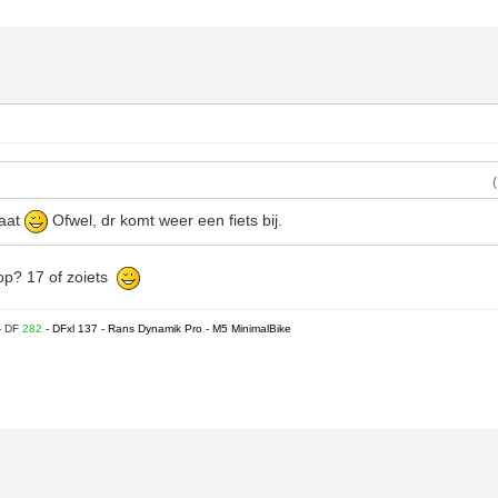
gaat
Ofwel, dr komt weer een fiets bij.
 op? 17 of zoiets
- DF
282
- DFxl 137 - Rans Dynamik Pro - M5 MinimalBike