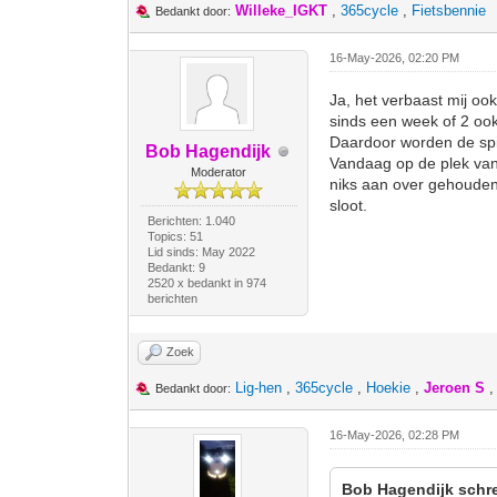
Willeke_IGKT
,
365cycle
,
Fietsbennie
Bedankt door:
16-May-2026, 02:20 PM
Ja, het verbaast mij ook
sinds een week of 2 ook
Daardoor worden de spie
Bob Hagendijk
Vandaag op de plek van 
Moderator
niks aan over gehouden
sloot.
Berichten: 1.040
Topics: 51
Lid sinds: May 2022
Bedankt: 9
2520 x bedankt in 974
berichten
Zoek
Lig-hen
,
365cycle
,
Hoekie
,
Jeroen S
Bedankt door:
16-May-2026, 02:28 PM
Bob Hagendijk schre