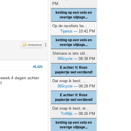
PM
ketting op een velo en
overige slijtage...
Op de racefiets be...
Tijanus
— 10:42 PM
ketting op een velo en
}
overige slijtage...
Antwoord
Shimano is iets stil...
365cycle
— 08:38 PM
#6.425
E achter V: Roze
papiertje wel verdiend!
e week 4 dagen achter
Dat snap ik best; ...
 ?
365cycle
— 08:28 PM
E achter V: Roze
papiertje wel verdiend!
Dat snap ik best; er...
TvWijk
— 08:26 PM
ketting op een velo en
overige slijtage...