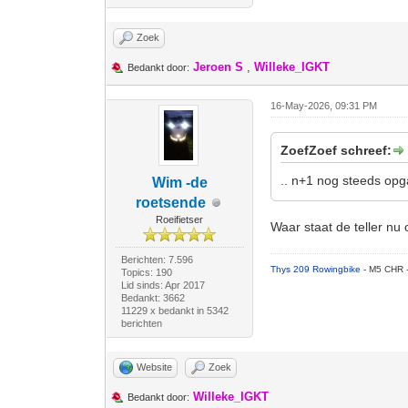
Zoek
Jeroen S
,
Willeke_IGKT
Bedankt door:
16-May-2026, 09:31 PM
ZoefZoef schreef:
.. n+1 nog steeds op
Wim -de
roetsende
Roeifietser
Waar staat de teller nu
Berichten: 7.596
Thys 209 Rowingbike
- M5 CHR 
Topics: 190
Lid sinds: Apr 2017
Bedankt: 3662
11229 x bedankt in 5342
berichten
Website
Zoek
Willeke_IGKT
Bedankt door: