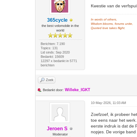
Kwestie van de verfspui
365cycle
In words of others,
Wisdom blooms, forums unite,
the best velomobile in the
Quoted love takes flight.
world
Berichten: 7.190
Topics: 131
Lid sinds: Sep 2020
Bedankt: 15609
12297 x bedankt in 5771
berichten
Zoek
Willeke_IGKT
Bedankt door:
10-May-2026, 11:03 AM
Zoefzoef, ik probeer he
toe eens naar het werk.
eerste indruk is dat de 
Jeroen S
nopjes. De vorige band 
Moderator