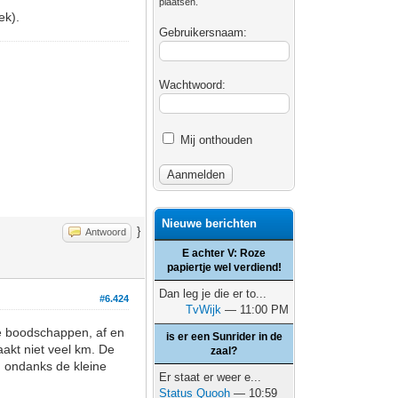
plaatsen.
ek).
Gebruikersnaam:
Wachtwoord:
Mij onthouden
Nieuwe berichten
}
Antwoord
E achter V: Roze
papiertje wel verdiend!
Dan leg je die er to...
#6.424
TvWijk
— 11:00 PM
ne boodschappen, af en
is er een Sunrider in de
aakt niet veel km. De
zaal?
id ondanks de kleine
Er staat er weer e...
Status Quooh
— 10:59