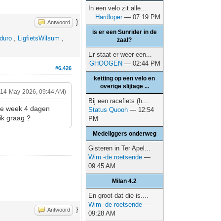
In een velo zit alle...
Hardloper
— 07:19 PM
}
Antwoord
is er een Sunrider in de
duro
,
LigfietsWilsum
,
zaal?
Er staat er weer een...
GHOOGEN
— 02:44 PM
#6.426
ketting op een velo en
overige slijtage ...
(14-May-2026, 09:44 AM)
Bij een racefiets (h...
nde week 4 dagen
Status Quooh
— 12:54
ik graag ?
PM
Medeliggers onderweg
Gisteren in Ter Apel...
Wim -de roetsende
—
09:45 AM
Milan 4.2
En groot dat die is....
Wim -de roetsende
—
}
Antwoord
09:28 AM