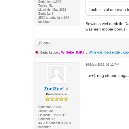
Berichten: 1.040
Topics: 51
Toch zinvol om even t
Lid sinds: May 2022
Bedankt: 9
2520 x bedankt in 974
berichten
Sowieso wel denk ik. Dan
was een mooie bonus!
Zoek
Willeke_IGKT
,
Wim -de roetsende
,
Lig
Bedankt door:
16-May-2026, 09:12 PM
.. n+1 nog steeds opga
ZoefZoef
Kilometervreter
Berichten: 2.879
Topics: 30
Lid sinds: Dec 2017
Bedankt: 42
4457 x bedankt in 2453
berichten