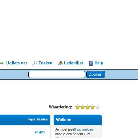
Ligfiets.net
Zoeken
Ledenlijst
Help
Waardering:
Topic Modes
Welkom
Je moet jezelf
aanmelden
#6.423
voor je een bericht kunt