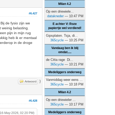
Milan 4.2
Op een driewiele...
#6.427
datakneder
— 10:47 PM
ij de fysio zijn we
E achter V: Roze
 weinig belasting.
papiertje wel verdiend!
een pijn in mijn rug
Gipsplaten. Tsja, di...
ukkig heb ik er mentaal
365cycle
— 10:25 PM
verderop in de droge
Vandaag ben ik blij
omdat.....
de Citta rage Di...
365cycle
— 10:21 PM
Medeliggers onderweg
Vanmiddag weer eens ...
}
Antwoord
365cycle
— 10:18 PM
Milan 4.2
Op een driewieler ...
#6.428
365cycle
— 10:17 PM
Medeliggers onderweg
(16-May-2026, 02:20 PM)