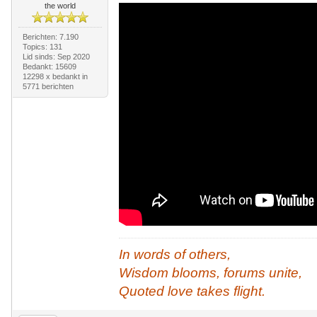
the world
Berichten: 7.190
Topics: 131
Lid sinds: Sep 2020
Bedankt: 15609
12298 x bedankt in
5771 berichten
In words of others,
Wisdom blooms, forums unite,
Quoted love takes flight.