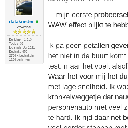
... mijn eerste probeers
datakneder
WAW effect blijkt te heb
WAWelaar
Berichten: 1.313
Ik ga geen getallen geve
Topics: 32
Lid sinds: Jul 2021
Bedankt: 853
het niet in de buurt kom
2736 x bedankt in
1236 berichten
test, maar het voelt also
Waar het voor mij het duid
met lage snelheid. Ik w
kronkelweggetje dat nauw
personenauto met veel zi
te hard. Ik rijd daar net
veel eerder stoppen met t