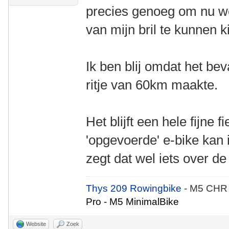
precies genoeg om nu we
van mijn bril te kunnen k
Ik ben blij omdat het be
ritje van 60km maakte.
Het blijft een hele fijne f
'opgevoerde' e-bike kan
zegt dat wel iets over d
Thys 209 Rowingbike
- M5 CHR
Pro - M5 MinimalBike
Website
Zoek