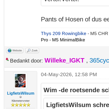
Pants of Hosen of dus 
Thys 209 Rowingbike
- M5 CHR
Pro - M5 MinimalBike
Website
Zoek
Willeke_IGKT
,
365cyc
Bedankt door:
04-May-2026, 12:58 PM
Wim -de roetsende sc
LigfietsWilsum
Kilometervreter
LigfietsWilsum schre