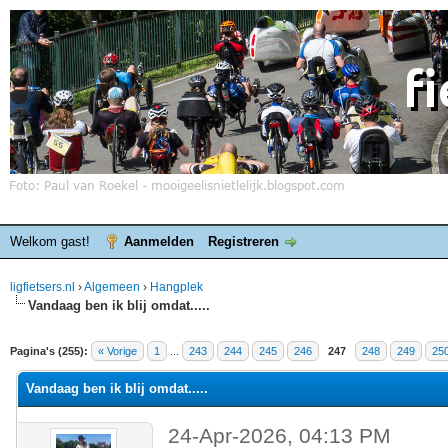
Welkom gast!
Aanmelden
Registreren
ligfietsers.nl
›
Algemeen
›
Hangplek
Vandaag ben ik blij omdat.....
elde waardering is 4.25
Pagina's (255):
« Vorige
1
...
243
244
245
246
247
248
249
25
Vandaag ben ik blij omdat.....
24-Apr-2026, 04:13 PM