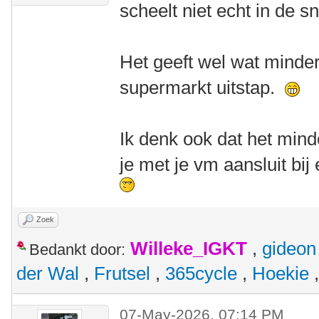
scheelt niet echt in de s
Het geeft wel wat minder
supermarkt uitstap.
Ik denk ook dat het minde
je met je vm aansluit bij
Zoek
Willeke_IGKT
,
gideon
Bedankt door:
der Wal
,
Frutsel
,
365cycle
,
Hoekie
07-May-2026, 07:14 PM