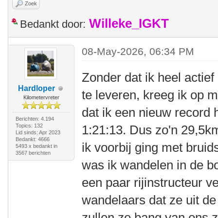
Zoek
Willeke_IGKT
Bedankt door:
08-May-2026, 06:34 PM
Zonder dat ik heel actie
Hardloper
te leveren, kreeg ik op 
Kilometervreter
dat ik een nieuw record
Berichten: 4.194
Topics: 132
1:21:13. Dus zo'n 29,5k
Lid sinds: Apr 2023
Bedankt: 4666
ik voorbij ging met brui
5493 x bedankt in
3567 berichten
was ik wandelen in de bo
een paar rijinstructeur 
wandelaars dat ze uit d
zullen ze bang van ons z