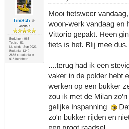
Mooi fietsweer vandaag
TimSch
woon-werk vandaag en ha
Velonaut
Vittorio gepakt. Heen gi
Berichten: 963
fiets is het. Blij mee dus.
Topics: 51
Lid sinds: Sep 2021
Bedankt: 1342
2865 x bedankt in
913 berichten
....terug had ik een stev
vaker in de polder hebt e
werken op een bukker ze
zou ik met de Milan zo'n 
gelijke inspanning
Dat
zo'n bukker rijden en nie
een groot raadsel.