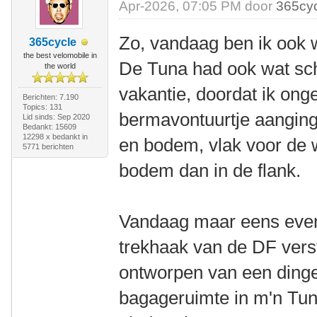
Apr-2026, 07:05 PM door
365cy
Zo, vandaag ben ik ook w
365cycle
the best velomobile in
De Tuna had ook wat sc
the world
vakantie, doordat ik on
Berichten: 7.190
Topics: 131
bermavontuurtje aanging. 
Lid sinds: Sep 2020
Bedankt: 15609
12298 x bedankt in
en bodem, vlak voor de 
5771 berichten
bodem dan in de flank.
Vandaag maar eens even
trekhaak van de DF vers
ontworpen van een ding
bagageruimte in m'n Tu