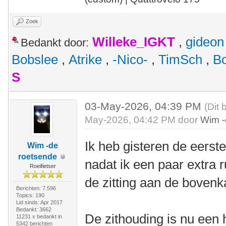
Zoek
Willeke_IGKT
,
gideon
Bedankt door:
Bobslee
,
Atrike
,
-Nico-
,
TimSch
,
B
S
03-May-2026, 04:39 PM
(Dit 
May-2026, 04:42 PM door
Wim -
Ik heb gisteren de eers
Wim -de
roetsende
nadat ik een paar extra 
Roeifietser
de zitting aan de bovenk
Berichten: 7.596
Topics: 190
Lid sinds: Apr 2017
Bedankt: 3662
De zithouding is nu een h
11231 x bedankt in
5342 berichten