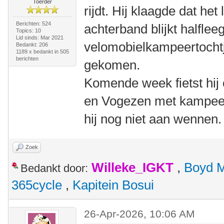
Toerder
rijdt. Hij klaagde dat he
Berichten: 524
achterband blijkt halfle
Topics: 10
Lid sinds: Mar 2021
velomobielkampeertochtje
Bedankt: 206
1189 x bedankt in 505
berichten
gekomen.
Komende week fietst hij 
en Vogezen met kampeer
hij nog niet aan wennen.
Zoek
Willeke_IGKT
,
Boyd 
Bedankt door:
365cycle
,
Kapitein Bosui
26-Apr-2026, 10:06 AM