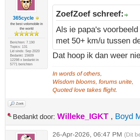
ZoefZoef schreef:
365cycle
the best velomobile in
Als ie papa's voorbeeld v
the world
met 50+ km/u tussen de
Berichten: 7.190
Topics: 131
Lid sinds: Sep 2020
Dat hoop ik dan weer ni
Bedankt: 15609
12298 x bedankt in
5771 berichten
In words of others,
Wisdom blooms, forums unite,
Quoted love takes flight.
Zoek
Willeke_IGKT
,
Boyd 
Bedankt door:
26-Apr-2026, 06:47 PM
(Dit b