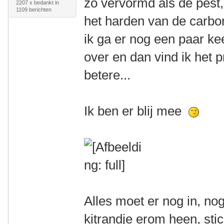
zo vervormd als de pest,
2207 x bedankt in
1109 berichten
het harden van de carb
ik ga er nog een paar ke
over en dan vind ik het 
betere...
Ik ben er blij mee
Alles moet er nog in, nog
kitrandje erom heen, stic