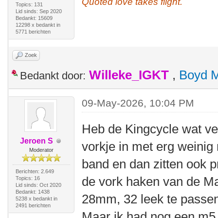
Quoted love takes flight.
Topics: 131
Lid sinds: Sep 2020
Bedankt: 15609
12298 x bedankt in
5771 berichten
Zoek
Willeke_IGKT
,
Boyd 
Bedankt door:
09-May-2026, 10:04 PM
Heb de Kingcycle wat ve
Jeroen S
vorkje in met erg weinig
Moderator
band en dan zitten ook p
Berichten: 2.649
de vork haken van de M
Topics: 16
Lid sinds: Oct 2020
Bedankt: 1438
28mm, 32 leek te passen
5238 x bedankt in
2491 berichten
Maar ik had nog een m5 