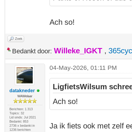
Ach so!
Zoek
Willeke_IGKT
,
365cyc
Bedankt door:
04-May-2026, 01:11 PM
LigfietsWilsum schree
datakneder
WAWelaar
Ach so!
Berichten: 1.313
Topics: 32
Lid sinds: Jul 2021
Bedankt: 853
Ja ik fiets ook met zelf 
2736 x bedankt in
1236 berichten