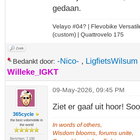
gedaan.
Velayo #
0
4?
| Flevobike Versati
(custom) | Quattrovelo 175
Zoek
-Nico-
,
LigfietsWilsum
Bedankt door:
Willeke_IGKT
09-May-2026, 09:45 PM
Ziet er gaaf uit hoor! S
365cycle
the best velomobile in
In words of others,
the world
Wisdom blooms, forums unite,
Berichten: 7.190