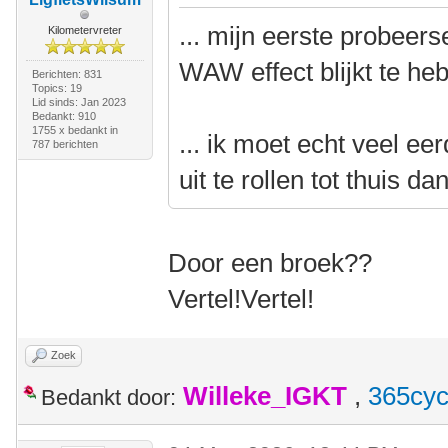
... mijn eerste probeer
Kilometervreter
WAW effect blijkt te he
Berichten: 831
Topics: 19
Lid sinds: Jan 2023
Bedankt: 910
1755 x bedankt in
... ik moet echt veel e
787 berichten
uit te rollen tot thuis da
Door een broek??
Vertel!Vertel!
Zoek
Willeke_IGKT
,
365cyc
Bedankt door: