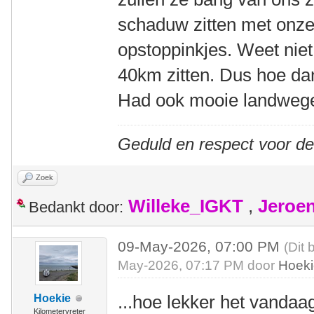
schaduw zitten met onze
opstoppinkjes. Weet niet 
40km zitten. Dus hoe dan
Had ook mooie landwege
Geduld en respect voor d
Zoek
Willeke_IGKT
,
Jeroe
Bedankt door:
09-May-2026, 07:00 PM
(Dit 
May-2026, 07:17 PM door
Hoek
...hoe lekker het vandaa
Hoekie
Kilometervreter