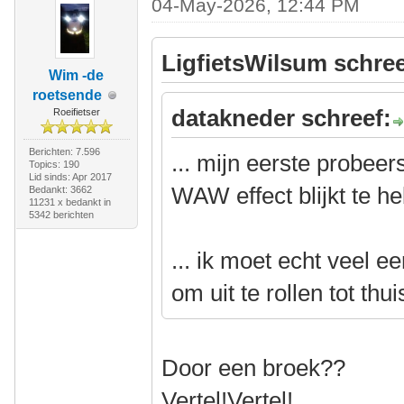
04-May-2026, 12:44 PM
LigfietsWilsum schree
Wim -de
roetsende
datakneder schreef:
Roeifietser
Berichten: 7.596
... mijn eerste probee
Topics: 190
Lid sinds: Apr 2017
WAW effect blijkt te h
Bedankt: 3662
11231 x bedankt in
5342 berichten
... ik moet echt veel 
om uit te rollen tot thui
Door een broek??
Vertel!Vertel!