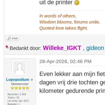
uit de printer
In words of others,
Wisdom blooms, forums unite,
Quoted love takes flight.
Zoek
Willeke_IGKT
,
gideon
Bedankt door:
28-Apr-2026, 02:46 PM
Even lekker aan mijn fiet
Lopopodium
dagen vrij drie tochten ge
Kilometervreter
kilometer gedurende pri
Berichten: 2.364
Topics: 35
Lid sinds: Apr 2017
Bedankt: 1