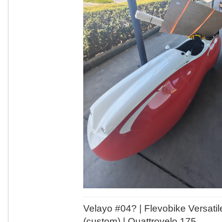
Velayo #
0
4?
| Flevobike Versati
(custom) | Quattrovelo 175