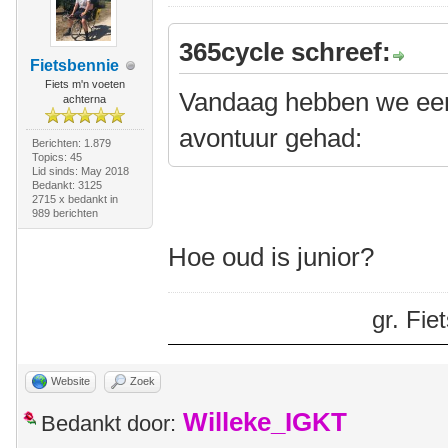
365cycle schreef:
Fietsbennie
Fiets m'n voeten
Vandaag hebben we een
achterna
avontuur gehad:
Berichten: 1.879
Topics: 45
Lid sinds: May 2018
Bedankt: 3125
2715 x bedankt in
989 berichten
Hoe oud is junior?
gr. Fi
Website
Zoek
Willeke_IGKT
Bedankt door: