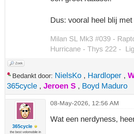
Dus: vooral heel blij met
Milan SL Mk3 #039 - Rapto
Hurricane - Thys 222 -
Li
Zoek
NielsKo
,
Hardloper
,
W
Bedankt door:
365cycle
,
Jeroen S
,
Boyd Maduro
08-May-2026, 12:56 AM
Wat een nerdyness, heer
365cycle
the best velomobile in