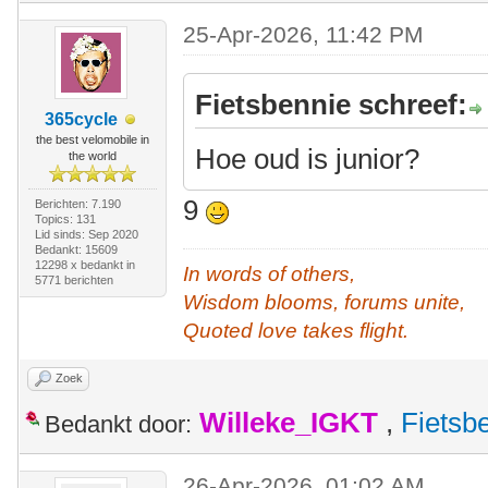
25-Apr-2026, 11:42 PM
Fietsbennie schreef:
365cycle
the best velomobile in
Hoe oud is junior?
the world
9
Berichten: 7.190
Topics: 131
Lid sinds: Sep 2020
Bedankt: 15609
12298 x bedankt in
In words of others,
5771 berichten
Wisdom blooms, forums unite,
Quoted love takes flight.
Zoek
Willeke_IGKT
,
Fietsb
Bedankt door:
26-Apr-2026, 01:02 AM