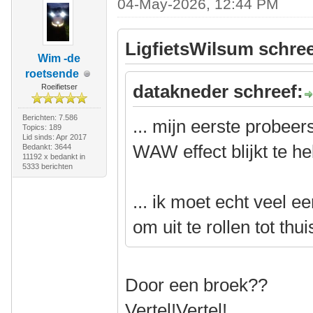
04-May-2026, 12:44 PM
LigfietsWilsum schree
Wim -de
roetsende
datakneder schreef:
Roeifietser
Berichten: 7.586
... mijn eerste probee
Topics: 189
Lid sinds: Apr 2017
WAW effect blijkt te h
Bedankt: 3644
11192 x bedankt in
5333 berichten
... ik moet echt veel 
om uit te rollen tot thui
Door een broek??
Vertel!Vertel!