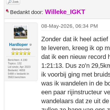
Zoek
Willeke_IGKT
Bedankt door:
08-May-2026, 06:34 PM
Zonder dat ik heel actie
Hardloper
te leveren, kreeg ik op 
Kilometervreter
dat ik een nieuw record
Berichten: 4.190
Topics: 132
1:21:13. Dus zo'n 29,5k
Lid sinds: Apr 2023
Bedankt: 4659
ik voorbij ging met brui
5488 x bedankt in
3563 berichten
was ik wandelen in de bo
een paar rijinstructeur 
wandelaars dat ze uit d
zullen ze bang van ons z