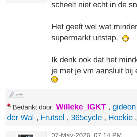
scheelt niet echt in de s
Het geeft wel wat minder
supermarkt uitstap.
Ik denk ook dat het minde
je met je vm aansluit bij
Zoek
Willeke_IGKT
,
gideon
Bedankt door:
der Wal
,
Frutsel
,
365cycle
,
Hoekie
07-May-2026, 07:14 PM