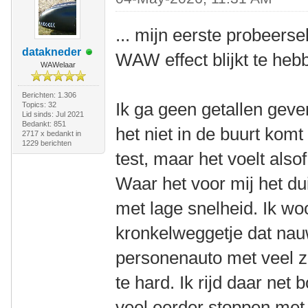
... mijn eerste probeers
datakneder
WAW effect blijkt te heb
WAWelaar
Berichten: 1.306
Ik ga geen getallen geve
Topics: 32
Lid sinds: Jul 2021
Bedankt: 851
het niet in de buurt kom
2717 x bedankt in
1229 berichten
test, maar het voelt also
Waar het voor mij het duid
met lage snelheid. Ik w
kronkelweggetje dat nauw
personenauto met veel zi
te hard. Ik rijd daar net
veel eerder stoppen met t