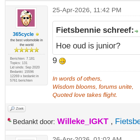
25-Apr-2026, 11:42 PM
Fietsbennie schreef:
365cycle
the best velomobile in
Hoe oud is junior?
the world
9
Berichten: 7.181
Topics: 131
Lid sinds: Sep 2020
Bedankt: 15596
12269 x bedankt in
In words of others,
5761 berichten
Wisdom blooms, forums unite,
Quoted love takes flight.
Zoek
Willeke_IGKT
,
Fietsb
Bedankt door:
26-Apr-2026, 01:02 AM