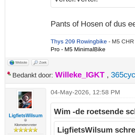
Pants of Hosen of dus 
Thys 209 Rowingbike
- M5 CHR
Pro - M5 MinimalBike
Website
Zoek
Willeke_IGKT
,
365cyc
Bedankt door:
04-May-2026, 12:58 PM
Wim -de roetsende sc
LigfietsWilsum
Kilometervreter
LigfietsWilsum schre