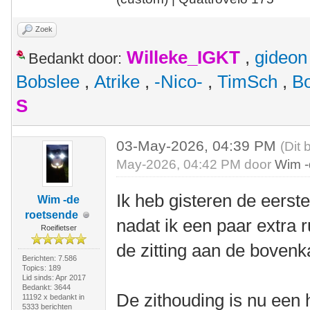
Zoek
Willeke_IGKT
,
gideon
Bedankt door:
Bobslee
,
Atrike
,
-Nico-
,
TimSch
,
B
S
03-May-2026, 04:39 PM
(Dit 
May-2026, 04:42 PM door
Wim -
Ik heb gisteren de eers
Wim -de
roetsende
nadat ik een paar extra 
Roeifietser
de zitting aan de bovenk
Berichten: 7.586
Topics: 189
Lid sinds: Apr 2017
Bedankt: 3644
De zithouding is nu een h
11192 x bedankt in
5333 berichten