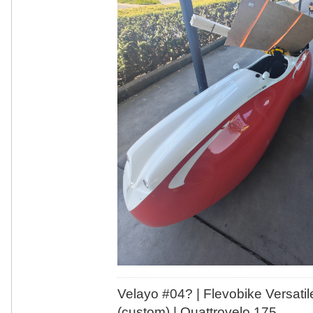
Velayo #
0
4?
| Flevobike Versati
(custom) | Quattrovelo 175