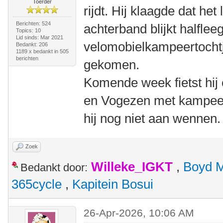
Toerder
rijdt. Hij klaagde dat he
Berichten: 524
achterband blijkt halfle
Topics: 10
Lid sinds: Mar 2021
velomobielkampeertochtje
Bedankt: 206
1189 x bedankt in 505
berichten
gekomen.
Komende week fietst hij 
en Vogezen met kampeer
hij nog niet aan wennen.
Zoek
Willeke_IGKT
,
Boyd 
Bedankt door:
365cycle
,
Kapitein Bosui
26-Apr-2026, 10:06 AM