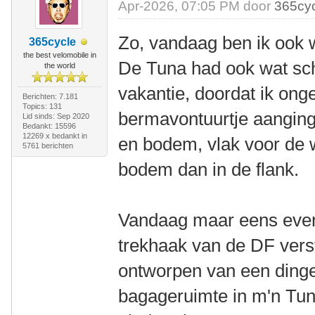
Apr-2026, 07:05 PM door
365cy
Zo, vandaag ben ik ook w
365cycle
the best velomobile in
De Tuna had ook wat sc
the world
vakantie, doordat ik on
Berichten: 7.181
Topics: 131
bermavontuurtje aanging. 
Lid sinds: Sep 2020
Bedankt: 15596
12269 x bedankt in
en bodem, vlak voor de 
5761 berichten
bodem dan in de flank.
Vandaag maar eens even
trekhaak van de DF vers
ontworpen van een ding
bagageruimte in m'n Tu