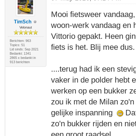
Mooi fietsweer vandaag
TimSch
woon-werk vandaag en ha
Velonaut
Vittorio gepakt. Heen gi
Berichten: 963
fiets is het. Blij mee dus.
Topics: 51
Lid sinds: Sep 2021
Bedankt: 1341
2865 x bedankt in
913 berichten
....terug had ik een stev
vaker in de polder hebt e
werken op een bukker ze
zou ik met de Milan zo'n 
gelijke inspanning
Dat
zo'n bukker rijden en nie
een groot raadsel.