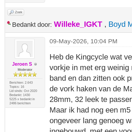
Zoek
Willeke_IGKT
,
Boyd 
Bedankt door:
09-May-2026, 10:04 PM
Heb de Kingcycle wat ve
Jeroen S
vorkje in met erg weinig
Moderator
band en dan zitten ook p
Berichten: 2.643
de vork haken van de M
Topics: 16
Lid sinds: Oct 2020
Bedankt: 1430
28mm, 32 leek te passen
5225 x bedankt in
2486 berichten
Maar ik had nog een m5 
ongeveer lang genoeg wa
ingebouwd, met een voor