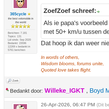
ZoefZoef schreef:
365cycle
the best velomobile in
Als ie papa's voorbeeld v
the world
met 50+ km/u tussen de
Berichten: 7.181
Topics: 131
Lid sinds: Sep 2020
Dat hoop ik dan weer ni
Bedankt: 15596
12269 x bedankt in
5761 berichten
In words of others,
Wisdom blooms, forums unite,
Quoted love takes flight.
Zoek
Willeke_IGKT
,
Boyd 
Bedankt door:
26-Apr-2026, 06:47 PM
(Dit b