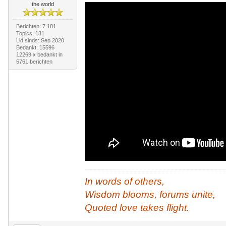
the world
Berichten: 7.181
Topics: 131
Lid sinds: Sep 2020
Bedankt: 15596
12269 x bedankt in
5761 berichten
In words of others,
Wisdom blooms, forums unite,
Quoted love takes flight.