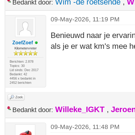
Wim -de roetsende
,
W
Bedankt door:
09-May-2026, 11:19 PM
Benieuwd naar je ervari
ZoefZoef
als je er wat km's mee 
Kilometervreter
Berichten: 2.878
Topics: 30
Lid sinds: Dec 2017
Bedankt: 42
4456 x bedankt in
2452 berichten
Zoek
Willeke_IGKT
,
Jeroe
Bedankt door:
09-May-2026, 11:48 PM