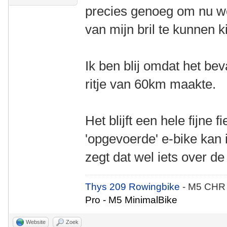
precies genoeg om nu we
van mijn bril te kunnen k
Ik ben blij omdat het be
ritje van 60km maakte.
Het blijft een hele fijne f
'opgevoerde' e-bike kan
zegt dat wel iets over d
Thys 209 Rowingbike
- M5 CHR
Pro - M5 MinimalBike
Website
Zoek