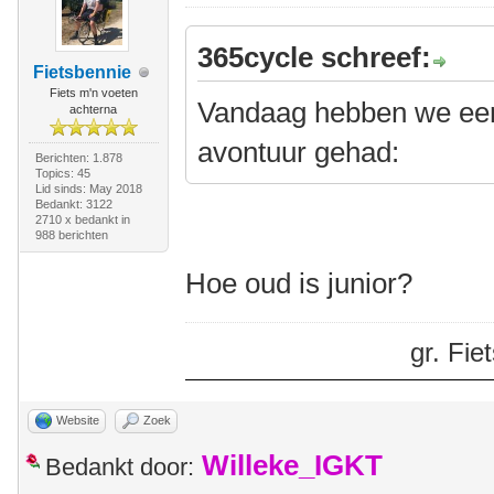
365cycle schreef:
Fietsbennie
Fiets m'n voeten
Vandaag hebben we een
achterna
avontuur gehad:
Berichten: 1.878
Topics: 45
Lid sinds: May 2018
Bedankt: 3122
2710 x bedankt in
988 berichten
Hoe oud is junior?
gr. Fi
Website
Zoek
Willeke_IGKT
Bedankt door: