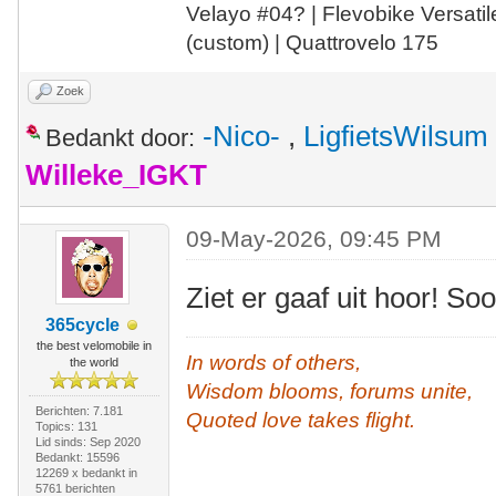
Velayo #
0
4?
| Flevobike Versati
(custom) | Quattrovelo 175
Zoek
-Nico-
,
LigfietsWilsum
Bedankt door:
Willeke_IGKT
09-May-2026, 09:45 PM
Ziet er gaaf uit hoor! S
365cycle
the best velomobile in
In words of others,
the world
Wisdom blooms, forums unite,
Berichten: 7.181
Quoted love takes flight.
Topics: 131
Lid sinds: Sep 2020
Bedankt: 15596
12269 x bedankt in
5761 berichten