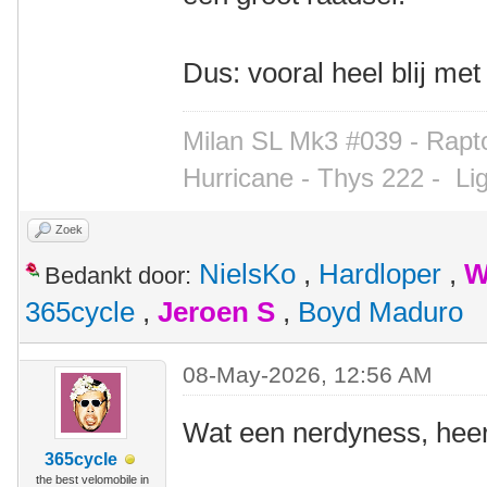
Dus: vooral heel blij met
Milan SL Mk3 #039 - Rapto
Hurricane - Thys 222 -
Li
Zoek
NielsKo
,
Hardloper
,
W
Bedankt door:
365cycle
,
Jeroen S
,
Boyd Maduro
08-May-2026, 12:56 AM
Wat een nerdyness, heer
365cycle
the best velomobile in