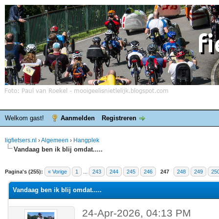
Welkom gast!
Aanmelden
Registreren
ligfietsers.nl
›
Algemeen
›
Hangplek
Vandaag ben ik blij omdat.....
elde waardering is 4.25
Pagina's (255):
« Vorige
1
...
243
244
245
246
247
248
249
25
Vandaag ben ik blij omdat.....
24-Apr-2026, 04:13 PM