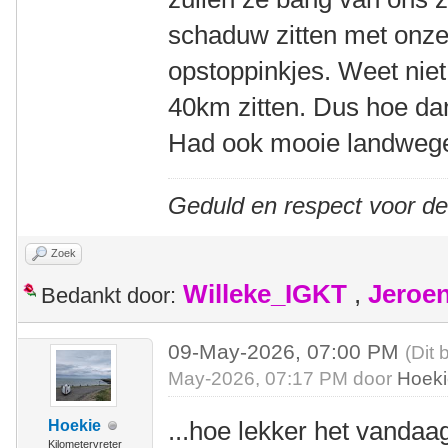
schaduw zitten met onze
opstoppinkjes. Weet niet 
40km zitten. Dus hoe dan
Had ook mooie landwege
Geduld en respect voor d
Zoek
Willeke_IGKT
,
Jeroe
Bedankt door:
09-May-2026, 07:00 PM
(Dit 
May-2026, 07:17 PM door
Hoek
...hoe lekker het vandaa
Hoekie
Kilometervreter