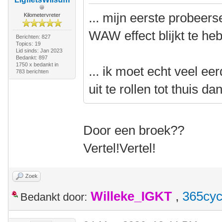
... mijn eerste probeer
Kilometervreter
WAW effect blijkt te he
Berichten: 827
Topics: 19
Lid sinds: Jan 2023
Bedankt: 897
1750 x bedankt in
... ik moet echt veel e
783 berichten
uit te rollen tot thuis da
Door een broek??
Vertel!Vertel!
Zoek
Willeke_IGKT
,
365cyc
Bedankt door: