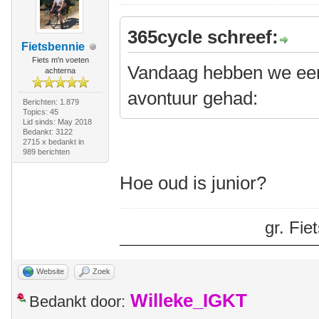
365cycle schreef:
Fietsbennie
Fiets m'n voeten
Vandaag hebben we een
achterna
avontuur gehad:
Berichten: 1.879
Topics: 45
Lid sinds: May 2018
Bedankt: 3122
2715 x bedankt in
989 berichten
Hoe oud is junior?
gr. Fi
Website
Zoek
Willeke_IGKT
Bedankt door: