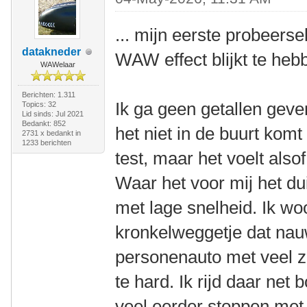
... mijn eerste probeers
datakneder
WAW effect blijkt te heb
WAWelaar
Berichten: 1.311
Ik ga geen getallen geve
Topics: 32
Lid sinds: Jul 2021
Bedankt: 852
het niet in de buurt kom
2731 x bedankt in
1233 berichten
test, maar het voelt also
Waar het voor mij het duid
met lage snelheid. Ik w
kronkelweggetje dat nauw
personenauto met veel zi
te hard. Ik rijd daar net
veel eerder stoppen met t