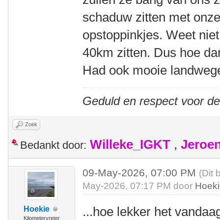
schaduw zitten met onze
opstoppinkjes. Weet niet 
40km zitten. Dus hoe dan
Had ook mooie landwege
Geduld en respect voor d
Zoek
Willeke_IGKT
,
Jeroe
Bedankt door:
09-May-2026, 07:00 PM
(Dit 
May-2026, 07:17 PM door
Hoek
...hoe lekker het vandaa
Hoekie
Kilometervreter