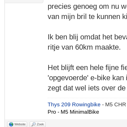
precies genoeg om nu we
van mijn bril te kunnen k
Ik ben blij omdat het be
ritje van 60km maakte.
Het blijft een hele fijne f
'opgevoerde' e-bike kan
zegt dat wel iets over d
Thys 209 Rowingbike
- M5 CHR
Pro - M5 MinimalBike
Website
Zoek