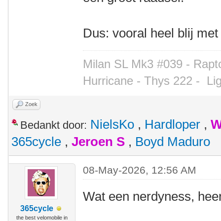
Dus: vooral heel blij met
Milan SL Mk3 #039 - Rapto
Hurricane - Thys 222 -
Li
Zoek
NielsKo
,
Hardloper
,
W
Bedankt door:
365cycle
,
Jeroen S
,
Boyd Maduro
08-May-2026, 12:56 AM
Wat een nerdyness, heer
365cycle
the best velomobile in