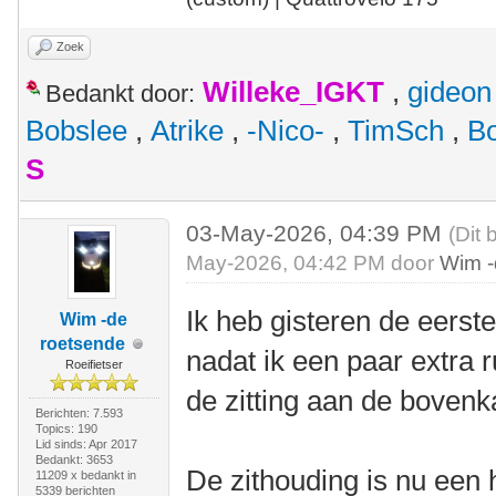
Zoek
Willeke_IGKT
,
gideon
Bedankt door:
Bobslee
,
Atrike
,
-Nico-
,
TimSch
,
B
S
03-May-2026, 04:39 PM
(Dit 
May-2026, 04:42 PM door
Wim -
Ik heb gisteren de eers
Wim -de
roetsende
nadat ik een paar extra 
Roeifietser
de zitting aan de bovenk
Berichten: 7.593
Topics: 190
Lid sinds: Apr 2017
Bedankt: 3653
De zithouding is nu een h
11209 x bedankt in
5339 berichten