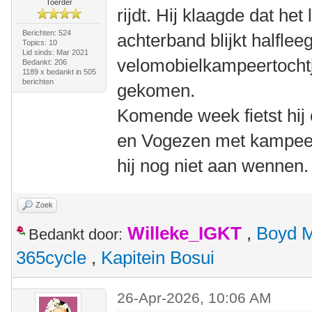
Toerder
rijdt. Hij klaagde dat he
Berichten: 524
achterband blijkt halfle
Topics: 10
Lid sinds: Mar 2021
velomobielkampeertochtje
Bedankt: 206
1189 x bedankt in 505
berichten
gekomen.
Komende week fietst hij 
en Vogezen met kampeer
hij nog niet aan wennen.
Zoek
Willeke_IGKT
,
Boyd 
Bedankt door:
365cycle
,
Kapitein Bosui
26-Apr-2026, 10:06 AM