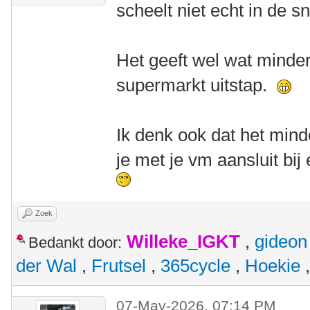
scheelt niet echt in de s
Het geeft wel wat minder
supermarkt uitstap.
Ik denk ook dat het minde
je met je vm aansluit bij
Zoek
Willeke_IGKT
,
gideon
Bedankt door:
der Wal
,
Frutsel
,
365cycle
,
Hoekie
07-May-2026, 07:14 PM