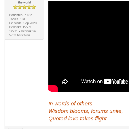
the world
Berichten: 7.182
Topics: 131
Lid sinds: Sep 2020
Bedankt: 15599
12271 x bedankt in
5763 berichten
In words of others,
Wisdom blooms, forums unite,
Quoted love takes flight.