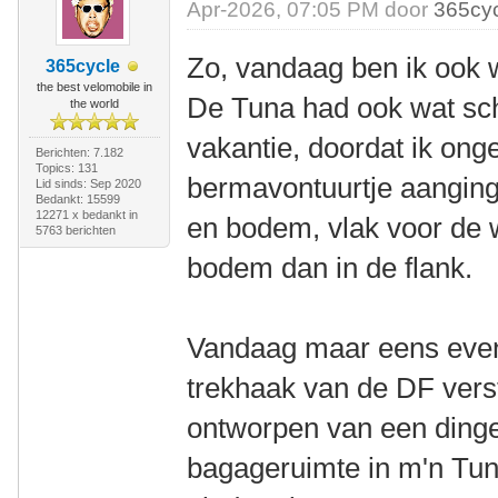
Apr-2026, 07:05 PM door
365cy
Zo, vandaag ben ik ook w
365cycle
the best velomobile in
De Tuna had ook wat sc
the world
vakantie, doordat ik on
Berichten: 7.182
Topics: 131
bermavontuurtje aanging. 
Lid sinds: Sep 2020
Bedankt: 15599
12271 x bedankt in
en bodem, vlak voor de 
5763 berichten
bodem dan in de flank.
Vandaag maar eens even
trekhaak van de DF vers
ontworpen van een ding
bagageruimte in m'n Tu