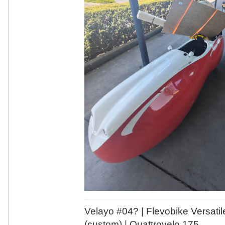
Velayo #
0
4?
| Flevobike Versati
(custom) | Quattrovelo 175