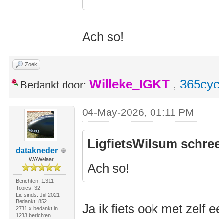
Ach so!
Zoek
Willeke_IGKT
,
365cyc
Bedankt door:
04-May-2026, 01:11 PM
LigfietsWilsum schree
datakneder
WAWelaar
Ach so!
Berichten: 1.311
Topics: 32
Lid sinds: Jul 2021
Bedankt: 852
Ja ik fiets ook met zelf 
2731 x bedankt in
1233 berichten