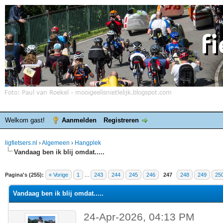
Welkom gast!
Aanmelden
Registreren
ligfietsers.nl
›
Algemeen
›
Hangplek
Vandaag ben ik blij omdat.....
elde waardering is 4.25
Pagina's (255):
« Vorige
1
...
243
244
245
246
247
248
249
25
Vandaag ben ik blij omdat.....
24-Apr-2026, 04:13 PM