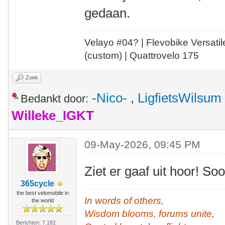
gedaan.
Velayo #
0
4?
| Flevobike Versati
(custom) | Quattrovelo 175
Zoek
-Nico-
,
LigfietsWilsum
Bedankt door:
Willeke_IGKT
09-May-2026, 09:45 PM
Ziet er gaaf uit hoor! S
365cycle
the best velomobile in
In words of others,
the world
Wisdom blooms, forums unite,
Berichten: 7.182