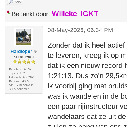
Zoek
Willeke_IGKT
Bedankt door:
08-May-2026, 06:34 PM
Zonder dat ik heel actie
Hardloper
te leveren, kreeg ik op 
Kilometervreter
dat ik een nieuw record
Berichten: 4.192
Topics: 132
1:21:13. Dus zo'n 29,5k
Lid sinds: Apr 2023
Bedankt: 4665
ik voorbij ging met brui
5491 x bedankt in
3565 berichten
was ik wandelen in de bo
een paar rijinstructeur 
wandelaars dat ze uit d
zullen ze bang van ons z