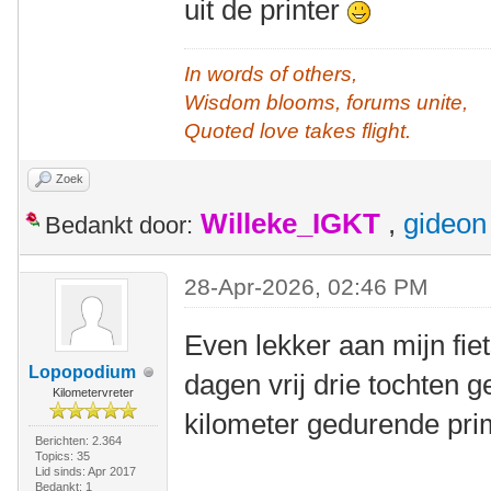
uit de printer
In words of others,
Wisdom blooms, forums unite,
Quoted love takes flight.
Zoek
Willeke_IGKT
,
gideon
Bedankt door:
28-Apr-2026, 02:46 PM
Even lekker aan mijn fiet
Lopopodium
dagen vrij drie tochten ge
Kilometervreter
kilometer gedurende pri
Berichten: 2.364
Topics: 35
Lid sinds: Apr 2017
Bedankt: 1