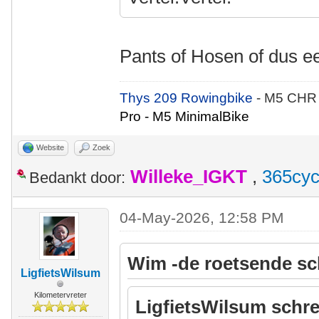
Pants of Hosen of dus 
Thys 209 Rowingbike
- M5 CHR
Pro - M5 MinimalBike
Website
Zoek
Willeke_IGKT
,
365cyc
Bedankt door:
04-May-2026, 12:58 PM
Wim -de roetsende sc
LigfietsWilsum
Kilometervreter
LigfietsWilsum schre