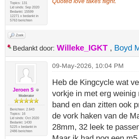
Quoted love takes flight.
Topics: 131
Lid sinds: Sep 2020
Bedankt: 15599
12271 x bedankt in
5763 berichten
Zoek
Willeke_IGKT
,
Boyd 
Bedankt door:
09-May-2026, 10:04 PM
Heb de Kingcycle wat ve
Jeroen S
vorkje in met erg weinig
Moderator
band en dan zitten ook p
Berichten: 2.643
de vork haken van de M
Topics: 16
Lid sinds: Oct 2020
Bedankt: 1430
28mm, 32 leek te passen
5225 x bedankt in
2486 berichten
Maar ik had nog een m5 