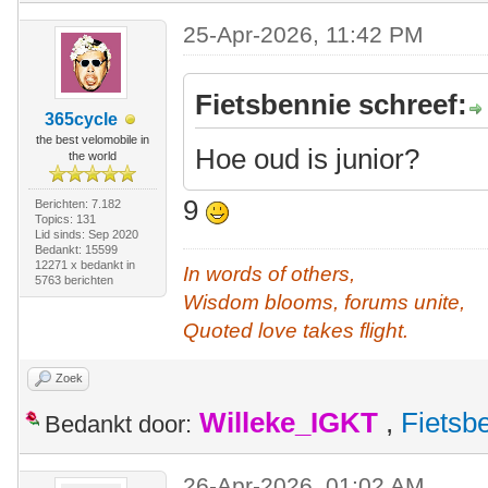
25-Apr-2026, 11:42 PM
Fietsbennie schreef:
365cycle
the best velomobile in
Hoe oud is junior?
the world
9
Berichten: 7.182
Topics: 131
Lid sinds: Sep 2020
Bedankt: 15599
12271 x bedankt in
In words of others,
5763 berichten
Wisdom blooms, forums unite,
Quoted love takes flight.
Zoek
Willeke_IGKT
,
Fietsb
Bedankt door:
26-Apr-2026, 01:02 AM