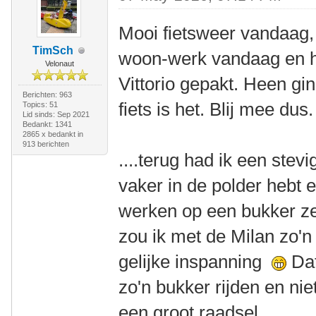
Mooi fietsweer vandaag
TimSch
woon-werk vandaag en ha
Velonaut
Vittorio gepakt. Heen gi
Berichten: 963
fiets is het. Blij mee dus.
Topics: 51
Lid sinds: Sep 2021
Bedankt: 1341
2865 x bedankt in
913 berichten
....terug had ik een stev
vaker in de polder hebt e
werken op een bukker ze
zou ik met de Milan zo'n 
gelijke inspanning
Dat
zo'n bukker rijden en nie
een groot raadsel.