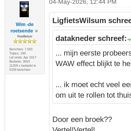
04-May-2026, 12:44 PM
LigfietsWilsum schree
Wim -de
roetsende
datakneder schreef:
Roeifietser
Berichten: 7.593
... mijn eerste probee
Topics: 190
Lid sinds: Apr 2017
WAW effect blijkt te h
Bedankt: 3653
11209 x bedankt in
5339 berichten
... ik moet echt veel 
om uit te rollen tot thui
Door een broek??
Vertel!Vertel!