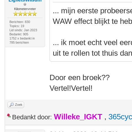
... mijn eerste probeer
Kilometervreter
WAW effect blijkt te he
Berichten: 830
Topics: 19
Lid sinds: Jan 2023
Bedankt: 905
1752 x bedankt in
... ik moet echt veel e
785 berichten
uit te rollen tot thuis da
Door een broek??
Vertel!Vertel!
Zoek
Willeke_IGKT
,
365cyc
Bedankt door: