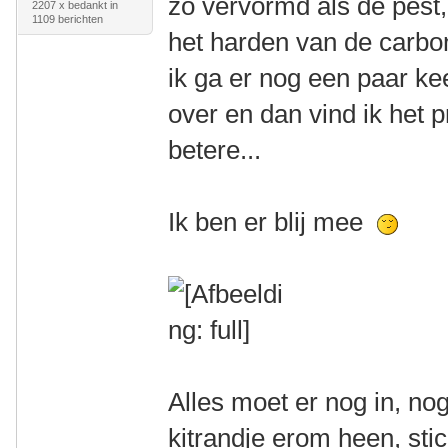
zo vervormd als de pest,
2207 x bedankt in
1109 berichten
het harden van de carb
ik ga er nog een paar ke
over en dan vind ik het 
betere...
Ik ben er blij mee
Alles moet er nog in, nog
kitrandje erom heen, stic