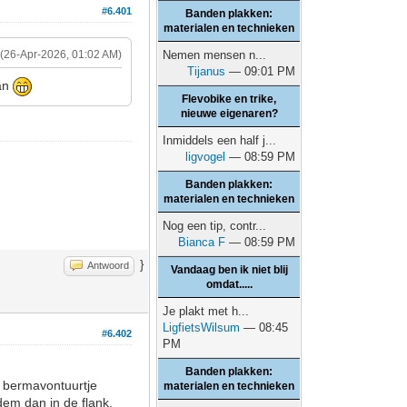
#6.401
Banden plakken:
materialen en technieken
(26-Apr-2026, 01:02 AM)
Nemen mensen n...
Tijanus
— 09:01 PM
aan
Flevobike en trike,
nieuwe eigenaren?
Inmiddels een half j...
ligvogel
— 08:59 PM
Banden plakken:
materialen en technieken
Nog een tip, contr...
Bianca F
— 08:59 PM
}
Antwoord
Vandaag ben ik niet blij
omdat.....
Je plakt met h...
LigfietsWilsum
— 08:45
#6.402
PM
Banden plakken:
 bermavontuurtje
materialen en technieken
dem dan in de flank.