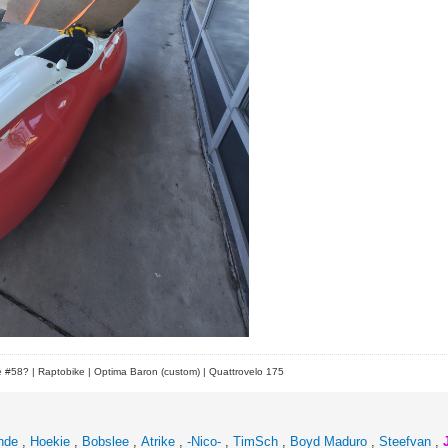
le #58?
| Raptobike | Optima Baron (custom) | Quattrovelo 175
nde
,
Hoekie
,
Bobslee
,
Atrike
,
-Nico-
,
TimSch
,
Boyd Maduro
,
Steefvan
,