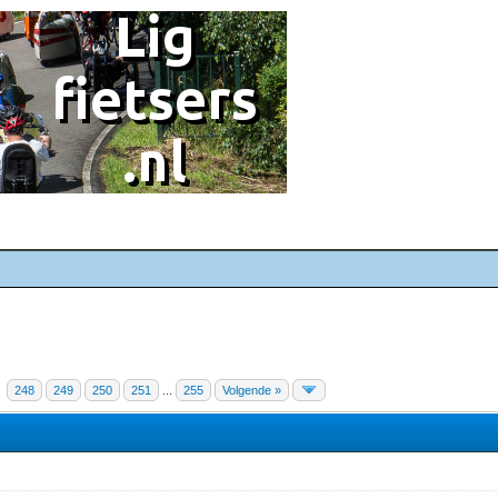
248
249
250
251
...
255
Volgende »