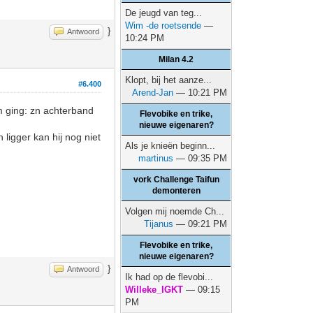
De jeugd van teg...
Wim -de roetsende
—
}
Antwoord
10:24 PM
Milan 4.2
Klopt, bij het aanze...
#6.400
Arend-Jan
— 10:21 PM
am ging: zn achterband
Flevobike en trike,
nieuwe eigenaren?
ligger kan hij nog niet
Als je knieën beginn...
martinus
— 09:35 PM
vork Challenge Taifun
demonteren
Volgen mij noemde Ch...
Tijanus
— 09:21 PM
Flevobike en trike,
nieuwe eigenaren?
}
Antwoord
Ik had op de flevobi...
Willeke_IGKT
— 09:15
PM