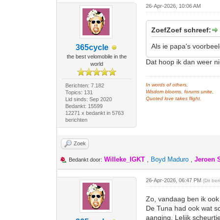
26-Apr-2026, 10:06 AM
ZoefZoef schreef:
Als ie papa's voorbeel
365cycle
the best velomobile in the
Dat hoop ik dan weer n
world
In words of others,
Berichten: 7.182
Wisdom blooms, forums unite,
Topics: 131
Quoted love takes flight.
Lid sinds: Sep 2020
Bedankt: 15599
12271 x bedankt in 5763
berichten
Zoek
Willeke_IGKT
,
Boyd Maduro
,
Jeroen 
Bedankt door:
26-Apr-2026, 06:47 PM
(Dit be
Zo, vandaag ben ik ook 
De Tuna had ook wat sc
aanging. Lelijk scheurt