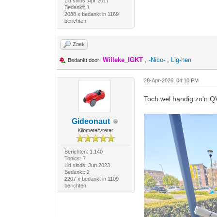
Lid sinds: Apr 2017
Bedankt: 1
2088 x bedankt in 1169
berichten
Zoek
Willeke_IGKT
,
-Nico-
,
Lig-hen
Bedankt door:
28-Apr-2026, 04:10 PM
Toch wel handig zo'n 
Gideonaut
Kilometervreter
Berichten: 1.140
Topics: 7
Lid sinds: Jun 2023
Bedankt: 2
2207 x bedankt in 1109
berichten