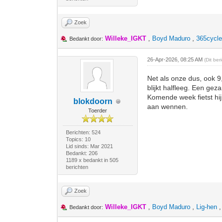
Zoek
Willeke_IGKT
,
Boyd Maduro
,
365cycl
Bedankt door:
26-Apr-2026, 08:25 AM
(Dit be
Net als onze dus, ook 9,
blijkt halfleeg. Een ge
Komende week fietst hij
blokdoorn
aan wennen.
Toerder
Berichten: 524
Topics: 10
Lid sinds: Mar 2021
Bedankt: 206
1189 x bedankt in 505
berichten
Zoek
Willeke_IGKT
,
Boyd Maduro
,
Lig-hen
Bedankt door: