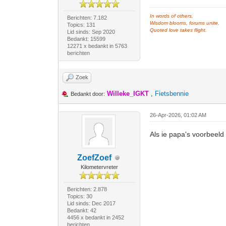
In words of others,
Berichten: 7.182
Wisdom blooms, forums unite,
Topics: 131
Quoted love takes flight.
Lid sinds: Sep 2020
Bedankt: 15599
12271 x bedankt in 5763
berichten
Zoek
Willeke_IGKT
,
Fietsbennie
Bedankt door:
26-Apr-2026, 01:02 AM
Als ie papa's voorbeeld 
ZoefZoef
Kilometervreter
Berichten: 2.878
Topics: 30
Lid sinds: Dec 2017
Bedankt: 42
4456 x bedankt in 2452
berichten