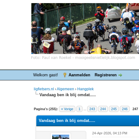
Welkom gast!
Aanmelden
Registreren
ligfietsers.nl
›
Algemeen
›
Hangplek
Vandaag ben ik blij omdat.....
8 stemmen - gemiddelde waardering is 4.25
1
2
3
4
5
Pagina's (255):
« Vorige
1
...
243
244
245
246
247
Vandaag ben ik blij omdat.....
24-Apr-2026, 04:13 PM