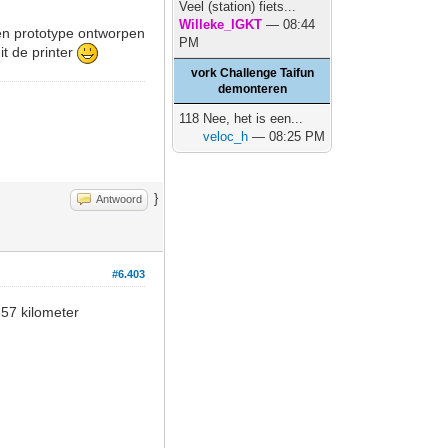
Veel (station) fiets...
Willeke_IGKT
— 08:44
en prototype ontworpen
PM
t de printer
vork Challenge Taifun
demonteren
118 Nee, het is een...
veloc_h
— 08:25 PM
}
Antwoord
#6.403
 357 kilometer