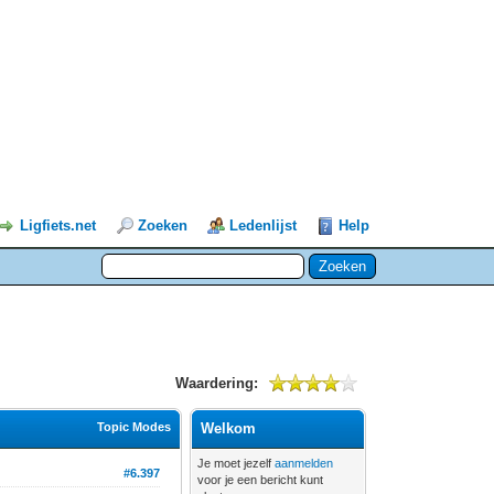
Ligfiets.net
Zoeken
Ledenlijst
Help
Waardering:
Topic Modes
Welkom
Je moet jezelf
aanmelden
#6.397
voor je een bericht kunt