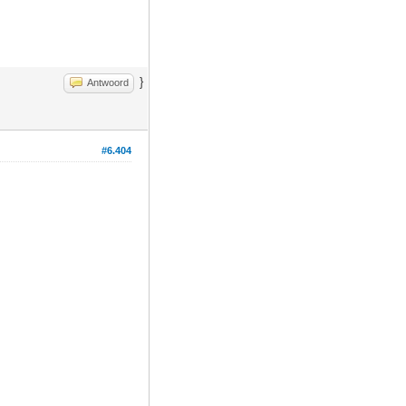
}
Antwoord
#6.404