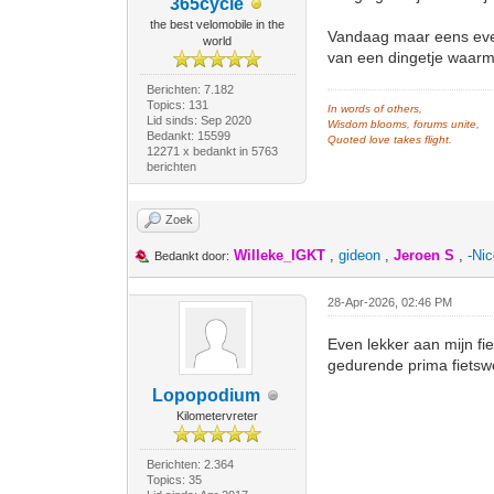
365cycle
the best velomobile in the
Vandaag maar eens even
world
van een dingetje waarm
Berichten: 7.182
Topics: 131
In words of others,
Lid sinds: Sep 2020
Wisdom blooms, forums unite,
Bedankt: 15599
Quoted love takes flight.
12271 x bedankt in 5763
berichten
Zoek
Willeke_IGKT
,
gideon
,
Jeroen S
,
-Nic
Bedankt door:
28-Apr-2026, 02:46 PM
Even lekker aan mijn fie
gedurende prima fietsw
Lopopodium
Kilometervreter
Berichten: 2.364
Topics: 35