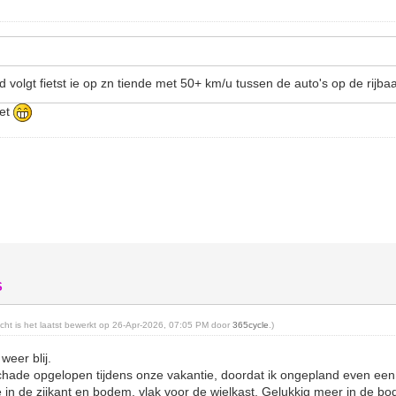
d volgt fietst ie op zn tiende met 50+ km/u tussen de auto's op de rijb
iet
S
richt is het laatst bewerkt op 26-Apr-2026, 07:05 PM door
365cycle
.)
weer blij.
hade opgelopen tijdens onze vakantie, doordat ik ongepland even een
je in de zijkant en bodem, vlak voor de wielkast. Gelukkig meer in de bo