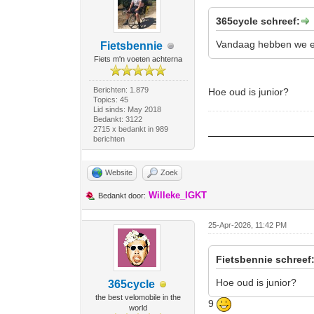
365cycle schreef:
Vandaag hebben we ee
Fietsbennie
Fiets m'n voeten achterna
Berichten: 1.879
Hoe oud is junior?
Topics: 45
Lid sinds: May 2018
Bedankt: 3122
2715 x bedankt in 989
berichten
Website
Zoek
Willeke_IGKT
Bedankt door:
25-Apr-2026, 11:42 PM
Fietsbennie schreef
Hoe oud is junior?
365cycle
the best velomobile in the
9
world