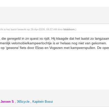
e
richt is het laatst bewerkt op 26-Apr-2026, 08:27 AM door
blokdoorn
.)
 die geregeld in zn quest xs rijdt. Hij klaagde dat het laatst zo langza
zamenlijk velomobielkampeertochtje is er helaas nog niet van gekomen.
 op ‘gewone’ fiets door Elzas en Vogezen met kampeerspullen. De open 
,
Jeroen S
,
365cycle
,
Kapitein Bosui