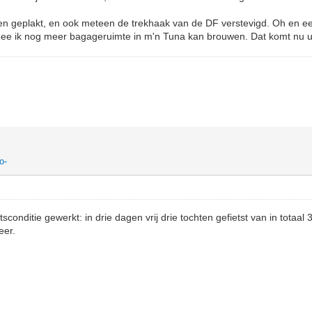
 geplakt, en ook meteen de trekhaak van de DF verstevigd. Oh en e
ee ik nog meer bagageruimte in m'n Tuna kan brouwen. Dat komt nu ui
o-
tsconditie gewerkt: in drie dagen vrij drie tochten gefietst van in totaal
eer.