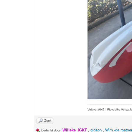
Velayo #
0
4?
| Flevobike Versati
Zoek
Willeke_IGKT
,
gideon
,
Wim -de roetse
Bedankt door: