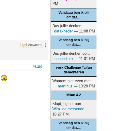
PM
Vandaag ben ik blij
omdat.....
Dus jullie denken ...
datakneder
— 11:08 PM
Vandaag ben ik blij
}
omdat.....
Antwoord
Dus jullie denken op...
Lopopodium
— 11:01 PM
#6.399
vork Challenge Taifun
demonteren
n
Waarom niet even met...
martinus
— 10:29 PM
Milan 4.2
Klopt, bij het aan...
Wim -de roetsende
—
10:27 PM
Vandaag ben ik blij
omdat.....