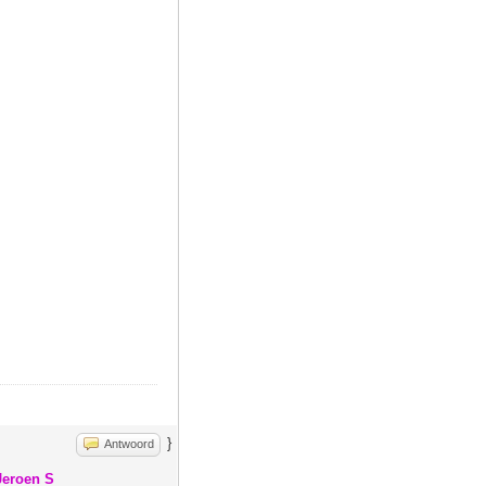
}
Antwoord
Jeroen S