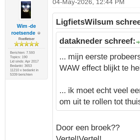
04-May-2026, 12:44 PM
LigfietsWilsum schree
Wim -de
roetsende
datakneder schreef:
Roeifietser
Berichten: 7.593
... mijn eerste probee
Topics: 190
Lid sinds: Apr 2017
WAW effect blijkt te h
Bedankt: 3653
11210 x bedankt in
5339 berichten
... ik moet echt veel 
om uit te rollen tot thui
Door een broek??
Vertel!Vertel!