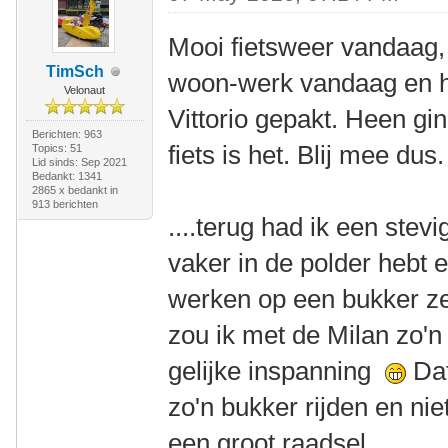
Mooi fietsweer vandaag
TimSch
woon-werk vandaag en ha
Velonaut
Vittorio gepakt. Heen gi
Berichten: 963
fiets is het. Blij mee dus.
Topics: 51
Lid sinds: Sep 2021
Bedankt: 1341
2865 x bedankt in
913 berichten
....terug had ik een stev
vaker in de polder hebt e
werken op een bukker ze
zou ik met de Milan zo'n 
gelijke inspanning
Dat
zo'n bukker rijden en nie
een groot raadsel.