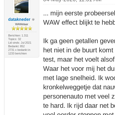
... mijn eerste probeers
datakneder
WAW effect blijkt te heb
WAWelaar
Berichten: 1.311
Ik ga geen getallen geve
Topics: 32
Lid sinds: Jul 2021
Bedankt: 852
het niet in de buurt kom
2731 x bedankt in
1233 berichten
test, maar het voelt also
Waar het voor mij het duid
met lage snelheid. Ik w
kronkelweggetje dat nauw
personenauto met veel zi
te hard. Ik rijd daar net
veel eerder stoppen met t