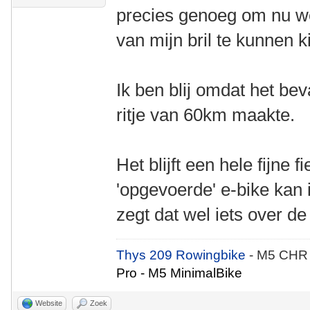
precies genoeg om nu we
van mijn bril te kunnen k
Ik ben blij omdat het be
ritje van 60km maakte.
Het blijft een hele fijne f
'opgevoerde' e-bike kan
zegt dat wel iets over d
Thys 209 Rowingbike
- M5 CHR
Pro - M5 MinimalBike
Website
Zoek