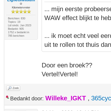
... mijn eerste probeer
Kilometervreter
WAW effect blijkt te he
Berichten: 830
Topics: 19
Lid sinds: Jan 2023
Bedankt: 905
1752 x bedankt in
... ik moet echt veel e
785 berichten
uit te rollen tot thuis da
Door een broek??
Vertel!Vertel!
Zoek
Willeke_IGKT
,
365cyc
Bedankt door: