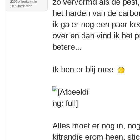
zo vervormd als de pest,
2207 x bedankt in
1109 berichten
het harden van de carb
ik ga er nog een paar ke
over en dan vind ik het 
betere...
Ik ben er blij mee
Alles moet er nog in, nog
kitrandje erom heen, stic