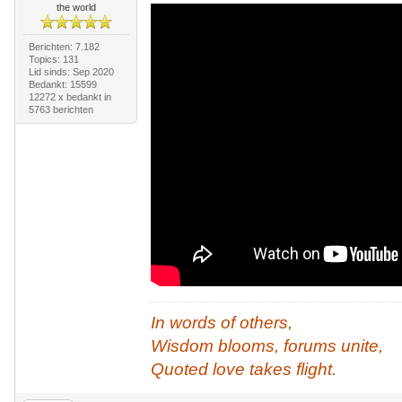
the world
Berichten: 7.182
Topics: 131
Lid sinds: Sep 2020
Bedankt: 15599
12272 x bedankt in
5763 berichten
In words of others,
Wisdom blooms, forums unite,
Quoted love takes flight.