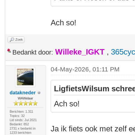
Ach so!
Zoek
Willeke_IGKT
,
365cyc
Bedankt door:
04-May-2026, 01:11 PM
LigfietsWilsum schree
datakneder
WAWelaar
Ach so!
Berichten: 1.311
Topics: 32
Lid sinds: Jul 2021
Bedankt: 852
Ja ik fiets ook met zelf 
2731 x bedankt in
1233 berichten