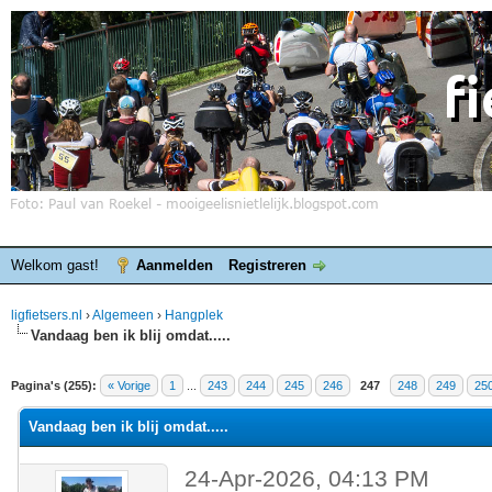
Welkom gast!
Aanmelden
Registreren
ligfietsers.nl
›
Algemeen
›
Hangplek
Vandaag ben ik blij omdat.....
elde waardering is 4.25
Pagina's (255):
« Vorige
1
...
243
244
245
246
247
248
249
25
Vandaag ben ik blij omdat.....
24-Apr-2026, 04:13 PM