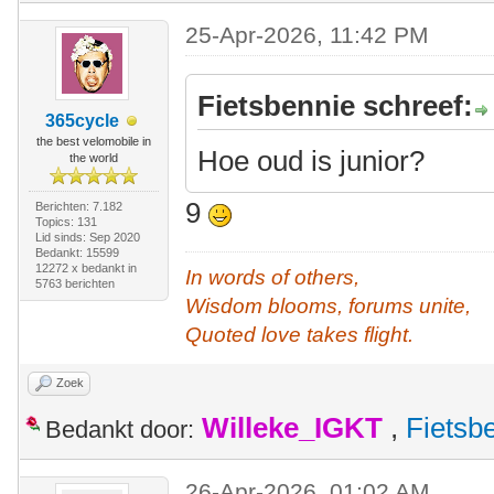
25-Apr-2026, 11:42 PM
Fietsbennie schreef:
365cycle
the best velomobile in
Hoe oud is junior?
the world
9
Berichten: 7.182
Topics: 131
Lid sinds: Sep 2020
Bedankt: 15599
12272 x bedankt in
In words of others,
5763 berichten
Wisdom blooms, forums unite,
Quoted love takes flight.
Zoek
Willeke_IGKT
,
Fietsb
Bedankt door:
26-Apr-2026, 01:02 AM