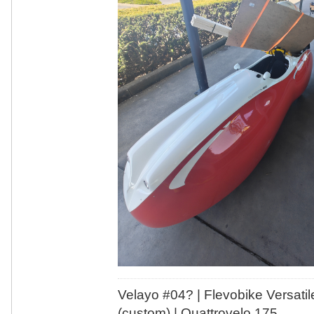
Velayo #
0
4?
| Flevobike Versati
(custom) | Quattrovelo 175