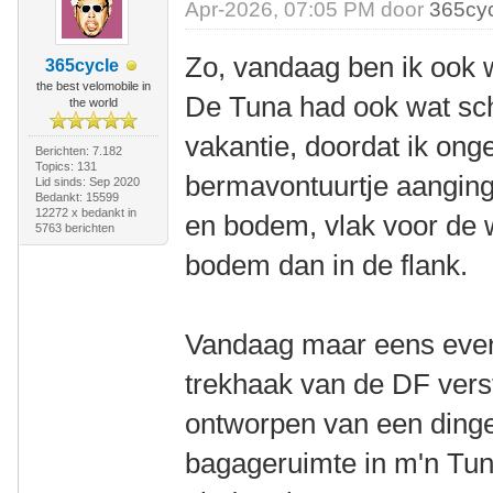
Apr-2026, 07:05 PM door
365cy
Zo, vandaag ben ik ook w
365cycle
the best velomobile in
De Tuna had ook wat sc
the world
vakantie, doordat ik on
Berichten: 7.182
Topics: 131
bermavontuurtje aanging. 
Lid sinds: Sep 2020
Bedankt: 15599
12272 x bedankt in
en bodem, vlak voor de 
5763 berichten
bodem dan in de flank.
Vandaag maar eens even
trekhaak van de DF vers
ontworpen van een ding
bagageruimte in m'n Tu