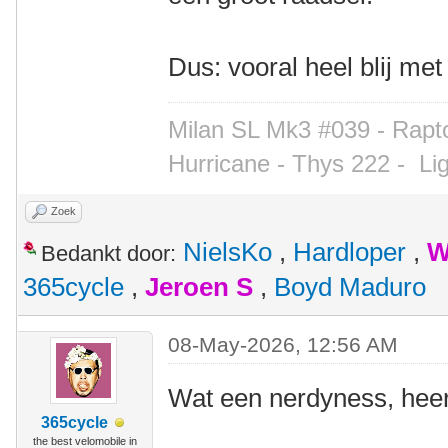
Dus: vooral heel blij met
Milan SL Mk3 #039 - Rapto
Hurricane - Thys 222 -
Li
Zoek
NielsKo
,
Hardloper
,
W
Bedankt door:
365cycle
,
Jeroen S
,
Boyd Maduro
08-May-2026, 12:56 AM
Wat een nerdyness, heer
365cycle
the best velomobile in