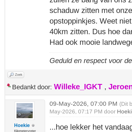
schaduw zitten met onze
opstoppinkjes. Weet niet 
40km zitten. Dus hoe dan
Had ook mooie landwege
Geduld en respect voor d
Zoek
Willeke_IGKT
,
Jeroe
Bedankt door:
09-May-2026, 07:00 PM
(Dit 
May-2026, 07:17 PM door
Hoek
...hoe lekker het vandaa
Hoekie
Kilometervreter