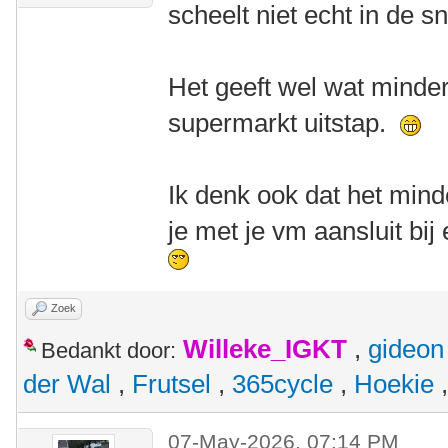
scheelt niet echt in de s
Het geeft wel wat minder
supermarkt uitstap.
Ik denk ook dat het minde
je met je vm aansluit bij
Zoek
Willeke_IGKT
,
gideon
Bedankt door:
der Wal
,
Frutsel
,
365cycle
,
Hoekie
07-May-2026, 07:14 PM