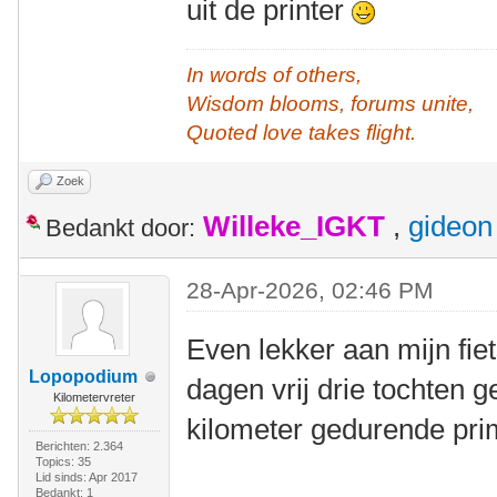
uit de printer
In words of others,
Wisdom blooms, forums unite,
Quoted love takes flight.
Zoek
Willeke_IGKT
,
gideon
Bedankt door:
28-Apr-2026, 02:46 PM
Even lekker aan mijn fiet
Lopopodium
dagen vrij drie tochten ge
Kilometervreter
kilometer gedurende pri
Berichten: 2.364
Topics: 35
Lid sinds: Apr 2017
Bedankt: 1