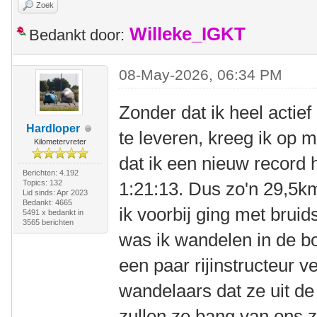
Zoek
Willeke_IGKT
Bedankt door:
08-May-2026, 06:34 PM
Zonder dat ik heel actie
Hardloper
te leveren, kreeg ik op 
Kilometervreter
dat ik een nieuw record
Berichten: 4.192
Topics: 132
1:21:13. Dus zo'n 29,5k
Lid sinds: Apr 2023
Bedankt: 4665
ik voorbij ging met brui
5491 x bedankt in
3565 berichten
was ik wandelen in de bo
een paar rijinstructeur 
wandelaars dat ze uit d
zullen ze bang van ons z