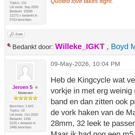
Quoted love takes flight.
Topics: 131
Lid sinds: Sep 2020
Bedankt: 15599
12272 x bedankt in
5763 berichten
Zoek
Willeke_IGKT
,
Boyd 
Bedankt door:
09-May-2026, 10:04 PM
Heb de Kingcycle wat ve
Jeroen S
vorkje in met erg weinig
Moderator
band en dan zitten ook p
Berichten: 2.643
de vork haken van de M
Topics: 16
Lid sinds: Oct 2020
Bedankt: 1430
28mm, 32 leek te passen
5225 x bedankt in
2486 berichten
Maar ik had nog een m5 