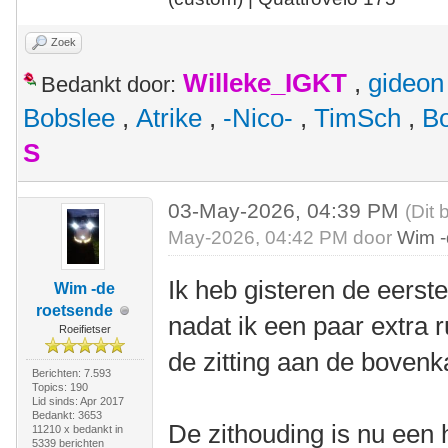
Zoek
Willeke_IGKT
,
gideon
Bedankt door:
Bobslee
,
Atrike
,
-Nico-
,
TimSch
,
B
S
03-May-2026, 04:39 PM
(Dit 
May-2026, 04:42 PM door
Wim -
Ik heb gisteren de eers
Wim -de
roetsende
nadat ik een paar extra 
Roeifietser
de zitting aan de bovenk
Berichten: 7.593
Topics: 190
Lid sinds: Apr 2017
Bedankt: 3653
De zithouding is nu een h
11210 x bedankt in
5339 berichten