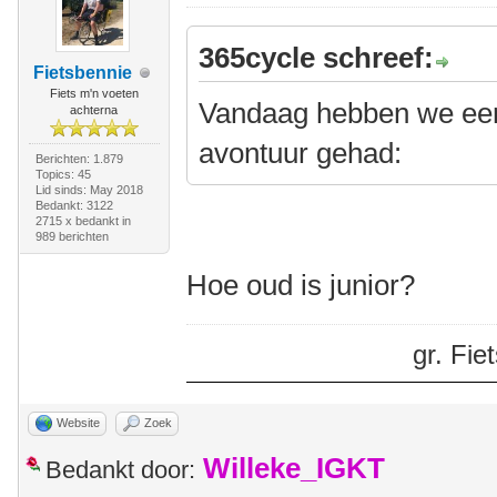
365cycle schreef:
Fietsbennie
Fiets m'n voeten
Vandaag hebben we een
achterna
avontuur gehad:
Berichten: 1.879
Topics: 45
Lid sinds: May 2018
Bedankt: 3122
2715 x bedankt in
989 berichten
Hoe oud is junior?
gr. Fi
Website
Zoek
Willeke_IGKT
Bedankt door: