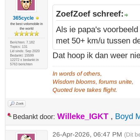
ZoefZoef schreef:
365cycle
the best velomobile in
Als ie papa's voorbeeld v
the world
met 50+ km/u tussen de
Berichten: 7.182
Topics: 131
Lid sinds: Sep 2020
Dat hoop ik dan weer ni
Bedankt: 15599
12272 x bedankt in
5763 berichten
In words of others,
Wisdom blooms, forums unite,
Quoted love takes flight.
Zoek
Willeke_IGKT
,
Boyd 
Bedankt door:
26-Apr-2026, 06:47 PM
(Dit b