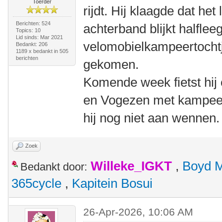
Toerder
rijdt. Hij klaagde dat he
Berichten: 524
achterband blijkt halfle
Topics: 10
Lid sinds: Mar 2021
velomobielkampeertochtje
Bedankt: 206
1189 x bedankt in 505
berichten
gekomen.
Komende week fietst hij 
en Vogezen met kampeer
hij nog niet aan wennen.
Zoek
Willeke_IGKT
,
Boyd 
Bedankt door:
365cycle
,
Kapitein Bosui
26-Apr-2026, 10:06 AM