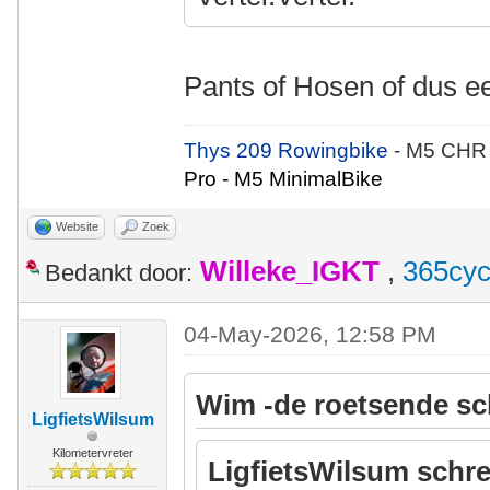
Pants of Hosen of dus 
Thys 209 Rowingbike
- M5 CHR
Pro - M5 MinimalBike
Website
Zoek
Willeke_IGKT
,
365cyc
Bedankt door:
04-May-2026, 12:58 PM
Wim -de roetsende sc
LigfietsWilsum
Kilometervreter
LigfietsWilsum schre