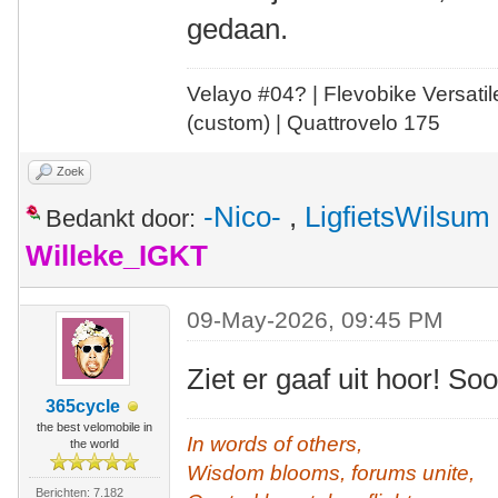
gedaan.
Velayo #
0
4?
| Flevobike Versati
(custom) | Quattrovelo 175
Zoek
-Nico-
,
LigfietsWilsum
Bedankt door:
Willeke_IGKT
09-May-2026, 09:45 PM
Ziet er gaaf uit hoor! S
365cycle
the best velomobile in
In words of others,
the world
Wisdom blooms, forums unite,
Berichten: 7.182