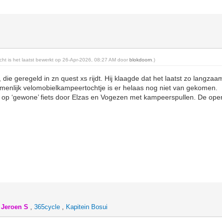
e
richt is het laatst bewerkt op 26-Apr-2026, 08:27 AM door
blokdoorn
.)
 die geregeld in zn quest xs rijdt. Hij klaagde dat het laatst zo langza
zamenlijk velomobielkampeertochtje is er helaas nog niet van gekomen.
 op ‘gewone’ fiets door Elzas en Vogezen met kampeerspullen. De open 
,
Jeroen S
,
365cycle
,
Kapitein Bosui