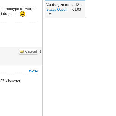
Vandaag zo net na 12...
en prototype ontworpen
Status Quooh
— 01:03
t de printer
PM
}
Antwoord
#6.403
 357 kilometer