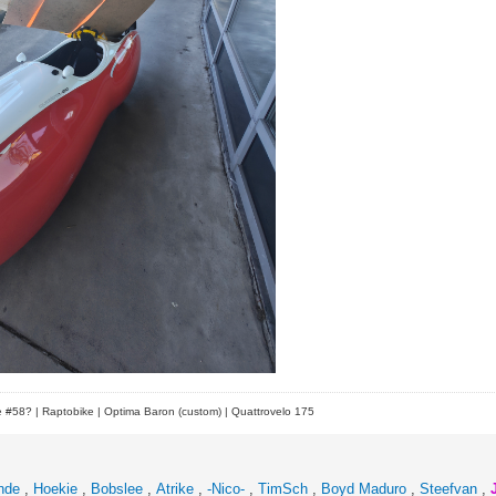
le #58?
| Raptobike | Optima Baron (custom) | Quattrovelo 175
nde
,
Hoekie
,
Bobslee
,
Atrike
,
-Nico-
,
TimSch
,
Boyd Maduro
,
Steefvan
,