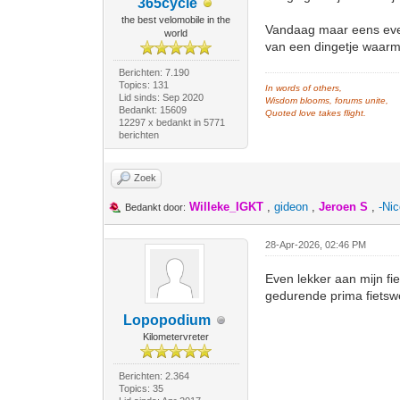
365cycle
the best velomobile in the
Vandaag maar eens even
world
van een dingetje waarm
Berichten: 7.190
Topics: 131
In words of others,
Lid sinds: Sep 2020
Wisdom blooms, forums unite,
Bedankt: 15609
Quoted love takes flight.
12297 x bedankt in 5771
berichten
Zoek
Willeke_IGKT
,
gideon
,
Jeroen S
,
-Nic
Bedankt door:
28-Apr-2026, 02:46 PM
Even lekker aan mijn fie
gedurende prima fietsw
Lopopodium
Kilometervreter
Berichten: 2.364
Topics: 35