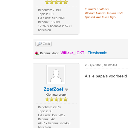
In words of others,
Berichten: 7.190
Wisdom blooms, forums unite,
Topics: 131
Quoted love takes flight.
Lid sinds: Sep 2020
Bedankt: 15609
12297 x bedankt in 5771
berichten
Zoek
Willeke_IGKT
,
Fietsbennie
Bedankt door:
26-Apr-2026, 01:02 AM
Als ie papa's voorbeeld 
ZoefZoef
Kilometervreter
Berichten: 2.879
Topics: 30
Lid sinds: Dec 2017
Bedankt: 42
4457 x bedankt in 2453
berichten