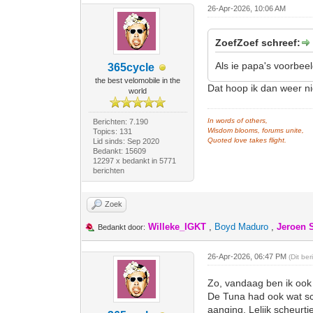
26-Apr-2026, 10:06 AM
ZoefZoef schreef:
Als ie papa's voorbeel
365cycle
the best velomobile in the
Dat hoop ik dan weer n
world
In words of others,
Berichten: 7.190
Wisdom blooms, forums unite,
Topics: 131
Quoted love takes flight.
Lid sinds: Sep 2020
Bedankt: 15609
12297 x bedankt in 5771
berichten
Zoek
Willeke_IGKT
,
Boyd Maduro
,
Jeroen 
Bedankt door:
26-Apr-2026, 06:47 PM
(Dit be
Zo, vandaag ben ik ook 
De Tuna had ook wat sc
aanging. Lelijk scheurt