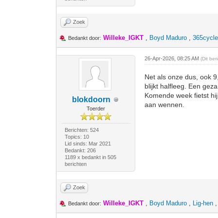
Zoek
Willeke_IGKT
,
Boyd Maduro
,
365cycl
Bedankt door:
26-Apr-2026, 08:25 AM
(Dit be
Net als onze dus, ook 9,
blijkt halfleeg. Een ge
Komende week fietst hij
blokdoorn
aan wennen.
Toerder
Berichten: 524
Topics: 10
Lid sinds: Mar 2021
Bedankt: 206
1189 x bedankt in 505
berichten
Zoek
Willeke_IGKT
,
Boyd Maduro
,
Lig-hen
Bedankt door: