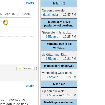
#6.401
Milan 4.2
Op een driewiele...
(26-Apr-2026, 01:02 AM)
datakneder
— 10:47 PM
E achter V: Roze
aan
papiertje wel verdiend!
Gipsplaten. Tsja, di...
365cycle
— 10:25 PM
Vandaag ben ik blij
omdat.....
de Citta rage Di...
365cycle
— 10:21 PM
Medeliggers onderweg
}
Antwoord
Vanmiddag weer eens ...
365cycle
— 10:18 PM
Milan 4.2
#6.402
Op een driewieler ...
365cycle
— 10:17 PM
 bermavontuurtje
Medeliggers onderweg
dem dan in de flank.