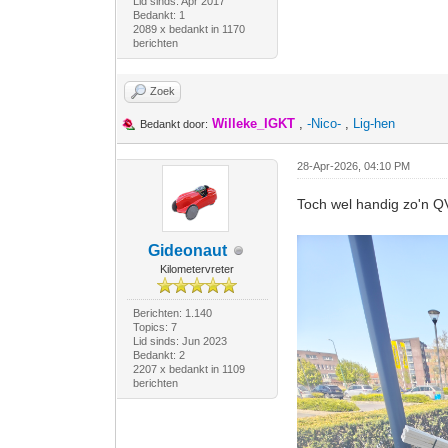
Lid sinds: Apr 2017
Bedankt: 1
2089 x bedankt in 1170
berichten
Zoek
Willeke_IGKT
,
-Nico-
,
Lig-hen
Bedankt door:
28-Apr-2026, 04:10 PM
Toch wel handig zo'n 
Gideonaut
Kilometervreter
Berichten: 1.140
Topics: 7
Lid sinds: Jun 2023
Bedankt: 2
2207 x bedankt in 1109
berichten