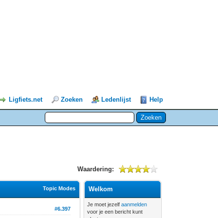
Ligfiets.net
Zoeken
Ledenlijst
Help
Waardering:
Topic Modes
Welkom
Je moet jezelf
aanmelden
#6.397
voor je een bericht kunt