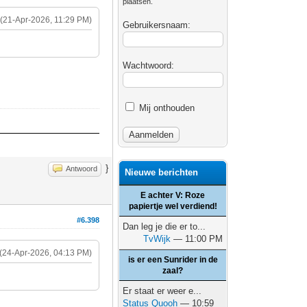
plaatsen.
(21-Apr-2026, 11:29 PM)
Gebruikersnaam:
Wachtwoord:
Mij onthouden
}
Antwoord
Nieuwe berichten
E achter V: Roze
papiertje wel verdiend!
#6.398
Dan leg je die er to...
TvWijk
— 11:00 PM
(24-Apr-2026, 04:13 PM)
is er een Sunrider in de
zaal?
Er staat er weer e...
Status Quooh
— 10:59