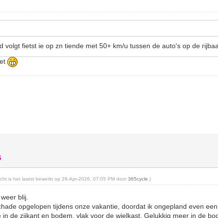
d volgt fietst ie op zn tiende met 50+ km/u tussen de auto's op de rijb
iet
S
richt is het laatst bewerkt op 26-Apr-2026, 07:05 PM door
365cycle
.)
weer blij.
hade opgelopen tijdens onze vakantie, doordat ik ongepland even een
je in de zijkant en bodem, vlak voor de wielkast. Gelukkig meer in de bo