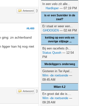
In een velo zit alle...
Hardloper
— 07:19 PM
}
Antwoord
is er een Sunrider in de
zaal?
Er staat er weer een...
#6.400
GHOOGEN
— 02:44 PM
am ging: zn achterband
ketting op een velo en
overige slijtage ...
ligger kan hij nog niet
Bij een racefiets (h...
Status Quooh
— 12:54
PM
Medeliggers onderweg
Gisteren in Ter Apel...
Wim -de roetsende
—
09:45 AM
Milan 4.2
}
Antwoord
En groot dat die is....
Wim -de roetsende
—
09:28 AM