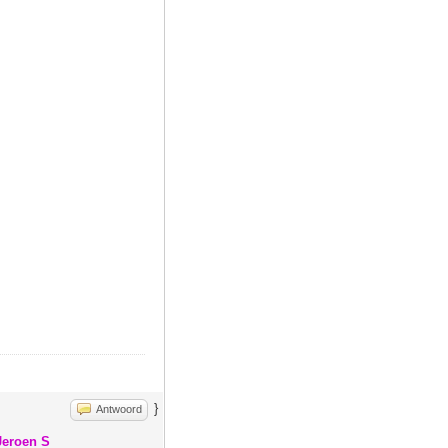
}
Antwoord
Jeroen S