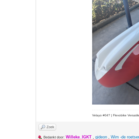
Velayo #
0
4?
| Flevobike Versati
Zoek
Willeke_IGKT
,
gideon
,
Wim -de roetse
Bedankt door: