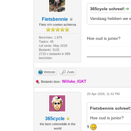
365cycle schreef:
Vandaag hebben we ee
Fietsbennie
Fiets m'n voeten achterna
Berichten: 1.879
Hoe oud is junior?
Topics: 45
Lid sinds: May 2018
Bedankt: 3125
2715 x bedankt in 989
berichten
Website
Zoek
Willeke_IGKT
Bedankt door:
25-Apr-2026, 11:42 PM
Fietsbennie schreef
Hoe oud is junior?
365cycle
the best velomobile in the
9
world