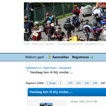
Welkom gast!
Aanmelden
Registreren
ligfietsers.nl
›
Algemeen
›
Hangplek
Vandaag ben ik blij omdat.....
8 stemmen - gemiddelde waardering is 4.25
1
2
3
4
5
Pagina's (255):
« Vorige
1
...
243
244
245
246
247
Vandaag ben ik blij omdat.....
24-Apr-2026, 04:13 PM