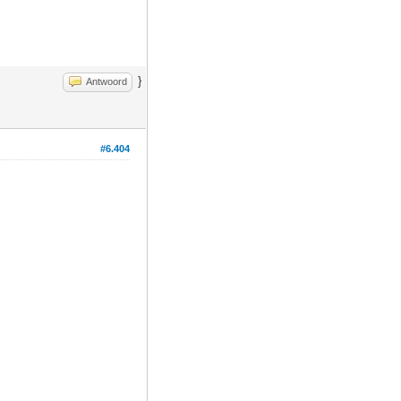
}
Antwoord
#6.404