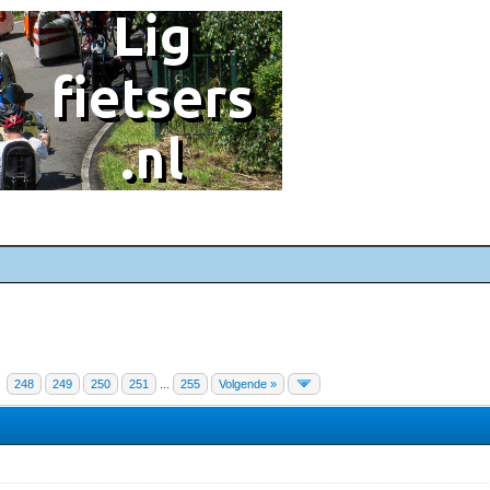
248
249
250
251
...
255
Volgende »