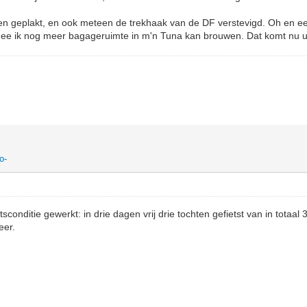
 geplakt, en ook meteen de trekhaak van de DF verstevigd. Oh en e
ee ik nog meer bagageruimte in m'n Tuna kan brouwen. Dat komt nu ui
o-
tsconditie gewerkt: in drie dagen vrij drie tochten gefietst van in totaal
eer.