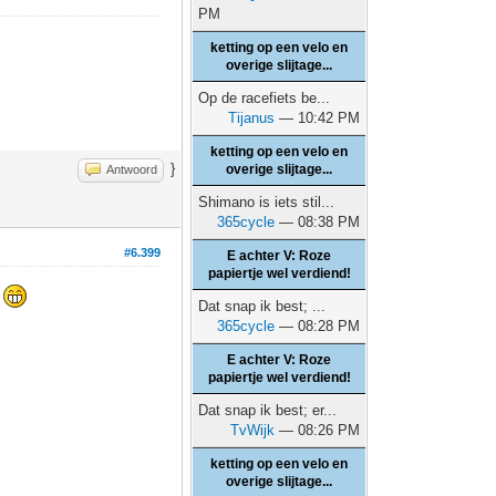
PM
ketting op een velo en
overige slijtage...
Op de racefiets be...
Tijanus
— 10:42 PM
ketting op een velo en
}
overige slijtage...
Antwoord
Shimano is iets stil...
365cycle
— 08:38 PM
#6.399
E achter V: Roze
papiertje wel verdiend!
n
Dat snap ik best; ...
365cycle
— 08:28 PM
E achter V: Roze
papiertje wel verdiend!
Dat snap ik best; er...
TvWijk
— 08:26 PM
ketting op een velo en
overige slijtage...