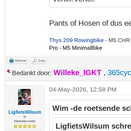
Pants of Hosen of dus 
Thys 209 Rowingbike
- M5 CHR
Pro - M5 MinimalBike
Website
Zoek
Willeke_IGKT
,
365cyc
Bedankt door:
04-May-2026, 12:58 PM
Wim -de roetsende sc
LigfietsWilsum
Kilometervreter
LigfietsWilsum schre