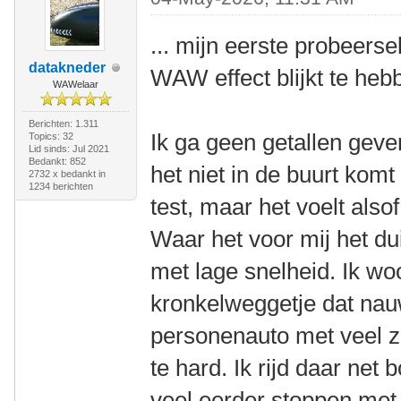
... mijn eerste probeers
datakneder
WAW effect blijkt te heb
WAWelaar
Berichten: 1.311
Ik ga geen getallen geve
Topics: 32
Lid sinds: Jul 2021
Bedankt: 852
het niet in de buurt kom
2732 x bedankt in
1234 berichten
test, maar het voelt also
Waar het voor mij het duid
met lage snelheid. Ik w
kronkelweggetje dat nauw
personenauto met veel zi
te hard. Ik rijd daar net
veel eerder stoppen met t