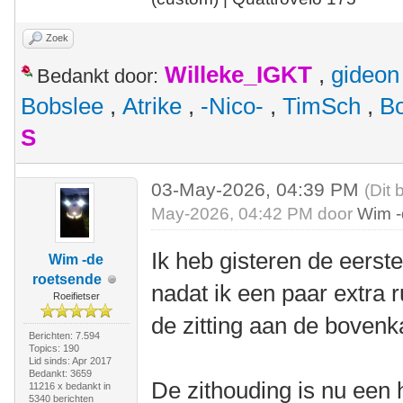
Zoek
Willeke_IGKT
,
gideon
Bedankt door:
Bobslee
,
Atrike
,
-Nico-
,
TimSch
,
B
S
03-May-2026, 04:39 PM
(Dit 
May-2026, 04:42 PM door
Wim -
Ik heb gisteren de eers
Wim -de
roetsende
nadat ik een paar extra 
Roeifietser
de zitting aan de bovenk
Berichten: 7.594
Topics: 190
Lid sinds: Apr 2017
Bedankt: 3659
De zithouding is nu een h
11216 x bedankt in
5340 berichten