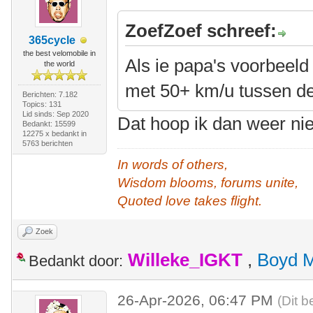
ZoefZoef schreef:
365cycle
the best velomobile in
Als ie papa's voorbeeld v
the world
met 50+ km/u tussen de
Berichten: 7.182
Topics: 131
Lid sinds: Sep 2020
Dat hoop ik dan weer ni
Bedankt: 15599
12275 x bedankt in
5763 berichten
In words of others,
Wisdom blooms, forums unite,
Quoted love takes flight.
Zoek
Willeke_IGKT
,
Boyd 
Bedankt door:
26-Apr-2026, 06:47 PM
(Dit b