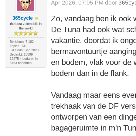
Apr-2026, 07:05 PM door
365cy
Zo, vandaag ben ik ook w
365cycle
the best velomobile in
De Tuna had ook wat sc
the world
vakantie, doordat ik on
Berichten: 7.182
Topics: 131
bermavontuurtje aanging. 
Lid sinds: Sep 2020
Bedankt: 15599
12275 x bedankt in
en bodem, vlak voor de 
5763 berichten
bodem dan in de flank.
Vandaag maar eens even
trekhaak van de DF vers
ontworpen van een ding
bagageruimte in m'n Tu