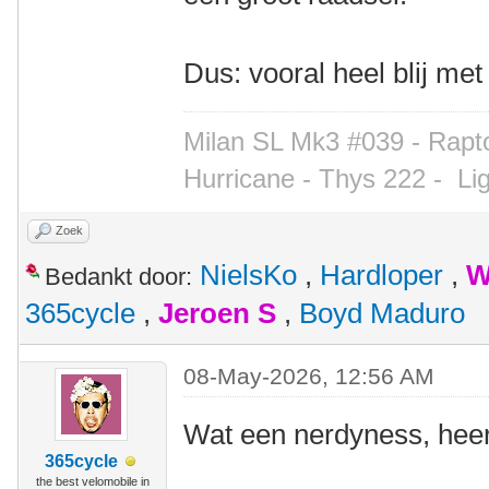
Dus: vooral heel blij met
Milan SL Mk3 #039 - Rapto
Hurricane - Thys 222 -
Li
Zoek
NielsKo
,
Hardloper
,
W
Bedankt door:
365cycle
,
Jeroen S
,
Boyd Maduro
08-May-2026, 12:56 AM
Wat een nerdyness, heer
365cycle
the best velomobile in