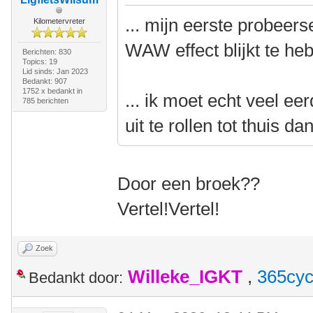
... mijn eerste probeer
Kilometervreter
WAW effect blijkt te he
Berichten: 830
Topics: 19
Lid sinds: Jan 2023
Bedankt: 907
1752 x bedankt in
... ik moet echt veel e
785 berichten
uit te rollen tot thuis da
Door een broek??
Vertel!Vertel!
Zoek
Willeke_IGKT
,
365cyc
Bedankt door: