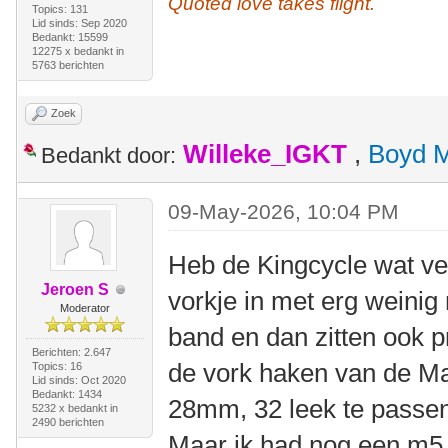
Quoted love takes flight.
Topics: 131
Lid sinds: Sep 2020
Bedankt: 15599
12275 x bedankt in
5763 berichten
Zoek
Willeke_IGKT
,
Boyd 
Bedankt door:
09-May-2026, 10:04 PM
Heb de Kingcycle wat ve
Jeroen S
vorkje in met erg weinig
Moderator
band en dan zitten ook p
Berichten: 2.647
de vork haken van de M
Topics: 16
Lid sinds: Oct 2020
Bedankt: 1434
28mm, 32 leek te passen
5232 x bedankt in
2490 berichten
Maar ik had nog een m5 