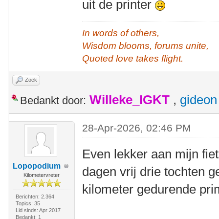
uit de printer
In words of others,
Wisdom blooms, forums unite,
Quoted love takes flight.
Zoek
Willeke_IGKT
,
gideon
Bedankt door:
28-Apr-2026, 02:46 PM
Even lekker aan mijn fiet
Lopopodium
dagen vrij drie tochten ge
Kilometervreter
kilometer gedurende pri
Berichten: 2.364
Topics: 35
Lid sinds: Apr 2017
Bedankt: 1