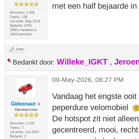
met een half bejaarde in
Berichten: 2.405
Topics: 138
Lid sinds: May 2018
Bedankt: 8785
3990 x bedankt in
1849 berichten
Zoek
Willeke_IGKT
,
Jeroe
Bedankt door:
09-May-2026, 08:27 PM
Vandaag het engste ooit
Gideonaut
peperdure velomobiel
Kilometervreter
De hotspot zit niet allee
Berichten: 1.140
gecentreerd, mooi, recht,
Topics: 7
Lid sinds: Jun 2023
Bedankt: 2