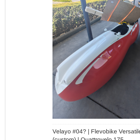
Velayo #
0
4?
| Flevobike Versati
(custom) | Quattrovelo 175