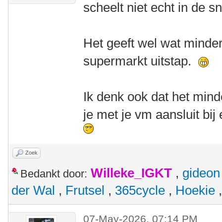
scheelt niet echt in de s
Het geeft wel wat minder
supermarkt uitstap.
Ik denk ook dat het minde
je met je vm aansluit bij
Zoek
Willeke_IGKT
,
gideon
Bedankt door:
der Wal
,
Frutsel
,
365cycle
,
Hoekie
07-May-2026, 07:14 PM