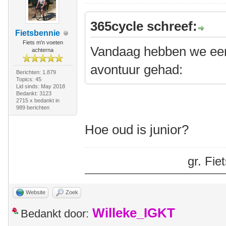
365cycle schreef:
Fietsbennie
Fiets m'n voeten
Vandaag hebben we een
achterna
avontuur gehad:
Berichten: 1.879
Topics: 45
Lid sinds: May 2018
Bedankt: 3123
2715 x bedankt in
989 berichten
Hoe oud is junior?
gr. Fi
Website
Zoek
Willeke_IGKT
Bedankt door: