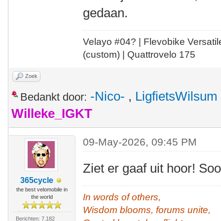
gedaan.
Velayo #
0
4?
| Flevobike Versati
(custom) | Quattrovelo 175
Zoek
-Nico-
,
LigfietsWilsum
Bedankt door:
Willeke_IGKT
09-May-2026, 09:45 PM
Ziet er gaaf uit hoor! S
365cycle
the best velomobile in
In words of others,
the world
Wisdom blooms, forums unite,
Berichten: 7.182