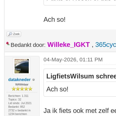
Ach so!
Zoek
Willeke_IGKT
,
365cyc
Bedankt door:
04-May-2026, 01:11 PM
LigfietsWilsum schree
datakneder
WAWelaar
Ach so!
Berichten: 1.311
Topics: 32
Lid sinds: Jul 2021
Bedankt: 852
Ja ik fiets ook met zelf 
2732 x bedankt in
1234 berichten