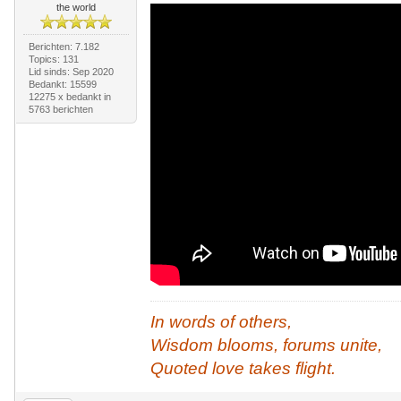
the world
Berichten: 7.182
Topics: 131
Lid sinds: Sep 2020
Bedankt: 15599
12275 x bedankt in
5763 berichten
In words of others,
Wisdom blooms, forums unite,
Quoted love takes flight.