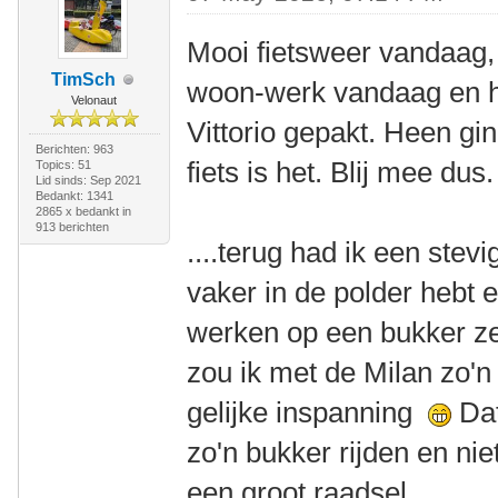
Mooi fietsweer vandaag
TimSch
woon-werk vandaag en ha
Velonaut
Vittorio gepakt. Heen gi
Berichten: 963
fiets is het. Blij mee dus.
Topics: 51
Lid sinds: Sep 2021
Bedankt: 1341
2865 x bedankt in
913 berichten
....terug had ik een stev
vaker in de polder hebt e
werken op een bukker ze
zou ik met de Milan zo'n 
gelijke inspanning
Dat
zo'n bukker rijden en nie
een groot raadsel.