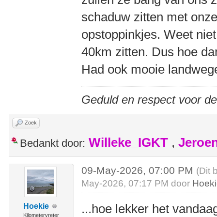
schaduw zitten met onze
opstoppinkjes. Weet niet 
40km zitten. Dus hoe dan
Had ook mooie landwege
Geduld en respect voor d
Zoek
Willeke_IGKT
,
Jeroe
Bedankt door:
09-May-2026, 07:00 PM
(Dit 
May-2026, 07:17 PM door
Hoek
...hoe lekker het vandaa
Hoekie
Kilometervreter