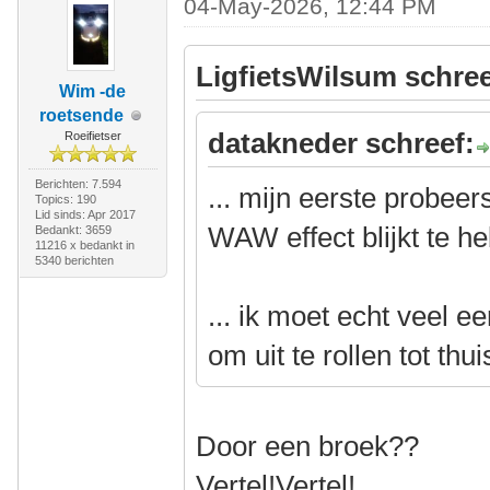
04-May-2026, 12:44 PM
LigfietsWilsum schree
Wim -de
roetsende
datakneder schreef:
Roeifietser
Berichten: 7.594
... mijn eerste probee
Topics: 190
Lid sinds: Apr 2017
WAW effect blijkt te h
Bedankt: 3659
11216 x bedankt in
5340 berichten
... ik moet echt veel 
om uit te rollen tot thui
Door een broek??
Vertel!Vertel!