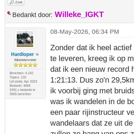
Zoek
Willeke_IGKT
Bedankt door:
08-May-2026, 06:34 PM
Zonder dat ik heel actie
Hardloper
te leveren, kreeg ik op 
Kilometervreter
dat ik een nieuw record
Berichten: 4.192
Topics: 132
1:21:13. Dus zo'n 29,5k
Lid sinds: Apr 2023
Bedankt: 4665
ik voorbij ging met brui
5491 x bedankt in
3565 berichten
was ik wandelen in de bo
een paar rijinstructeur 
wandelaars dat ze uit d
zullen ze bang van ons z