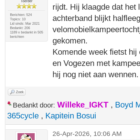
Toerder
rijdt. Hij klaagde dat he
Berichten: 524
achterband blijkt halfle
Topics: 10
Lid sinds: Mar 2021
velomobielkampeertochtje
Bedankt: 206
1189 x bedankt in 505
berichten
gekomen.
Komende week fietst hij 
en Vogezen met kampeer
hij nog niet aan wennen.
Zoek
Willeke_IGKT
,
Boyd 
Bedankt door:
365cycle
,
Kapitein Bosui
26-Apr-2026, 10:06 AM