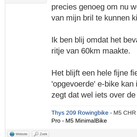
precies genoeg om nu we
van mijn bril te kunnen k
Ik ben blij omdat het be
ritje van 60km maakte.
Het blijft een hele fijne f
'opgevoerde' e-bike kan
zegt dat wel iets over d
Thys 209 Rowingbike
- M5 CHR
Pro - M5 MinimalBike
Website
Zoek