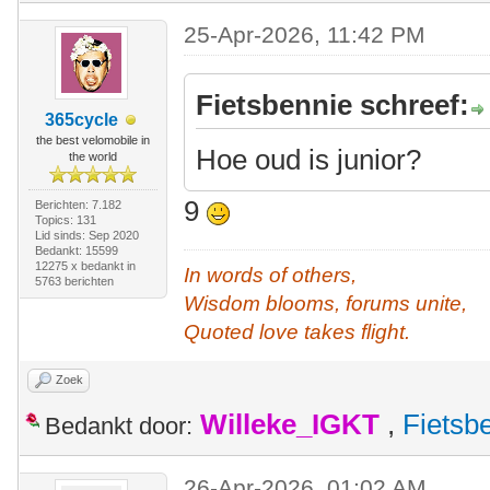
25-Apr-2026, 11:42 PM
Fietsbennie schreef:
365cycle
the best velomobile in
Hoe oud is junior?
the world
9
Berichten: 7.182
Topics: 131
Lid sinds: Sep 2020
Bedankt: 15599
12275 x bedankt in
In words of others,
5763 berichten
Wisdom blooms, forums unite,
Quoted love takes flight.
Zoek
Willeke_IGKT
,
Fietsb
Bedankt door:
26-Apr-2026, 01:02 AM