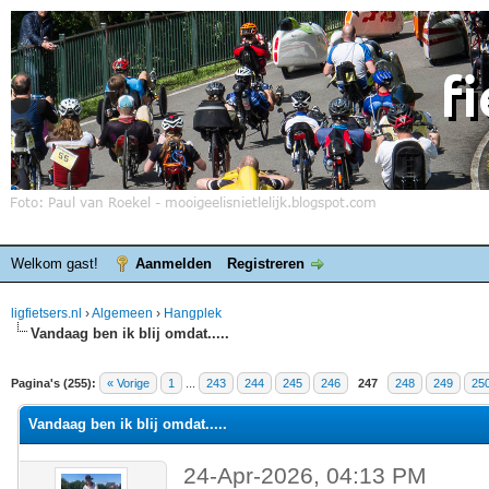
Welkom gast!
Aanmelden
Registreren
ligfietsers.nl
›
Algemeen
›
Hangplek
Vandaag ben ik blij omdat.....
elde waardering is 4.25
Pagina's (255):
« Vorige
1
...
243
244
245
246
247
248
249
25
Vandaag ben ik blij omdat.....
24-Apr-2026, 04:13 PM