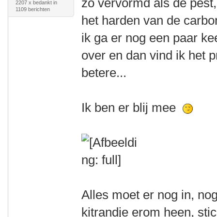
zo vervormd als de pest,
2207 x bedankt in
1109 berichten
het harden van de carb
ik ga er nog een paar ke
over en dan vind ik het 
betere...
Ik ben er blij mee
Alles moet er nog in, nog
kitrandje erom heen, stic