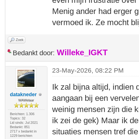
even mijn frustratie ove
Menig ander had erger 
vermoed ik. Ze mocht blij
Zoek
Willeke_IGKT
Bedankt door:
23-May-2026, 08:22 PM
Ik zal bijna altijd, indien
datakneder
aangaan bij een vervelen
WAWelaar
weinig mensen zijn die kri
Berichten: 1.306
ik zei de gek) Maar ik de
Topics: 32
Lid sinds: Jul 2021
Bedankt: 851
situaties mensen tref die
2717 x bedankt in
1229 berichten