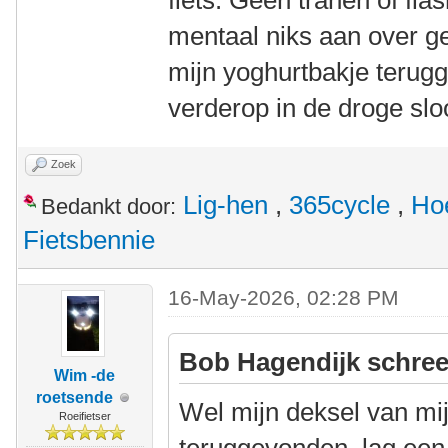
fiets. Geen tranen of fla
mentaal niks aan over g
mijn yoghurtbakje terug
verderop in de droge slo
Zoek
Lig-hen
,
365cycle
,
Ho
Bedankt door:
Fietsbennie
16-May-2026, 02:28 PM
Bob Hagendijk schree
Wim -de
roetsende
Wel mijn deksel van mi
Roeifietser