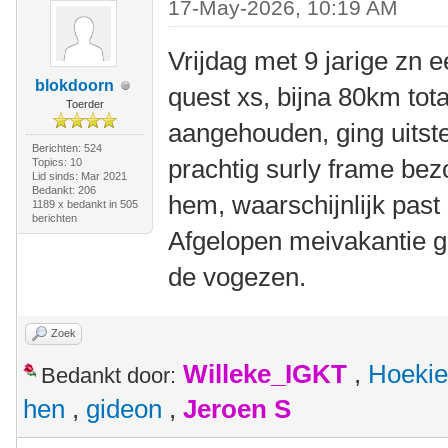
17-May-2026, 10:19 AM
Vrijdag met 9 jarige zn e
blokdoorn
quest xs, bijna 80km tota
Toerder
aangehouden, ging uitst
Berichten: 524
prachtig surly frame bez
Topics: 10
Lid sinds: Mar 2021
Bedankt: 206
hem, waarschijnlijk past 
1189 x bedankt in 505
berichten
Afgelopen meivakantie gi
de vogezen.
Zoek
Willeke_IGKT
,
Hoekie
Bedankt door:
hen
,
gideon
,
Jeroen S