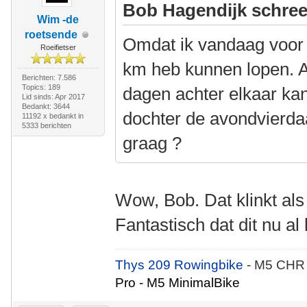
Bob Hagendijk schree
Wim -de
roetsende
Omdat ik vandaag voor 
Roeifietser
km heb kunnen lopen. A
Berichten: 7.586
Topics: 189
dagen achter elkaar ka
Lid sinds: Apr 2017
Bedankt: 3644
dochter de avondvierdaa
11192 x bedankt in
5333 berichten
graag ?
Wow, Bob. Dat klinkt als
Fantastisch dat dit nu al 
Thys 209 Rowingbike
- M5 CHR
Pro - M5 MinimalBike