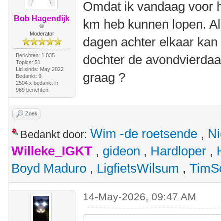
Omdat ik vandaag voor h
Bob Hagendijk
km heb kunnen lopen. Al
Moderator
dagen achter elkaar kan
Berichten: 1.035
dochter de avondvierdaag
Topics: 51
Lid sinds: May 2022
graag ?
Bedankt: 9
2504 x bedankt in
969 berichten
Zoek
Wim -de roetsende
,
Ni
Bedankt door:
Willeke_IGKT
,
gideon
,
Hardloper
,
Boyd Maduro
,
LigfietsWilsum
,
TimS
14-May-2026, 09:47 AM