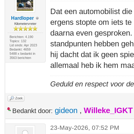
Dat een automobilist die 
Hardloper
ergens stopte om iets t
Kilometervreter
daarna even gesproken.
Berichten: 4.190
Topics: 132
standpunten hebben geho
Lid sinds: Apr 2023
Bedankt: 4659
hij dacht dat ik geen sp
5488 x bedankt in
3563 berichten
allemaal heb ik hem maa
Geduld en respect voor d
Zoek
gideon
,
Willeke_IGKT
Bedankt door:
23-May-2026, 07:52 PM