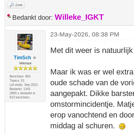
Zoek
Willeke_IGKT
Bedankt door:
23-May-2026, 08:38 PM
Met dit weer is natuurlijk
TimSch
Velonaut
Maar ik was er wel extra 
Berichten: 963
oude schade van de vori
Topics: 51
Lid sinds: Sep 2021
Bedankt: 1341
aangepakt. Dikke barste
2865 x bedankt in
913 berichten
omstormincidentje. Matj
erop vanochtend en doo
middag al schuren.