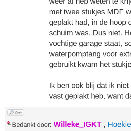
weer af heb weten te kri
met twee stukjes MDF w
geplakt had, in de hoop 
schuim was. Dus niet. H
vochtige garage staat, s
waterpomptang voor extr
gebruikt kwam het stukje 
Ik ben ook blij dat ik nie
vast geplakt heb, want d
Zoek
Willeke_IGKT
,
Hoekie
Bedankt door: