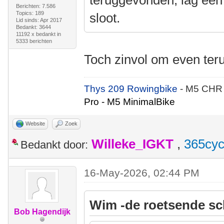
teruggevonden, lag een
Berichten: 7.586
Topics: 189
sloot.
Lid sinds: Apr 2017
Bedankt: 3644
11192 x bedankt in
5333 berichten
Toch zinvol om even ter
Thys 209 Rowingbike
- M5 CHR
Pro - M5 MinimalBike
Website
Zoek
Willeke_IGKT
,
365cyc
Bedankt door:
16-May-2026, 02:44 PM
Wim -de roetsende sc
Bob Hagendijk