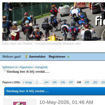
Welkom gast!
Aanmelden
Registreren
ligfietsers.nl
›
Algemeen
›
Hangplek
Vandaag ben ik blij omdat.....
elde waardering is 4.25
Pagina's (255):
« Vorige
1
...
244
245
246
247
248
249
250
25
Vandaag ben ik blij omdat.....
10-May-2026, 01:46 AM