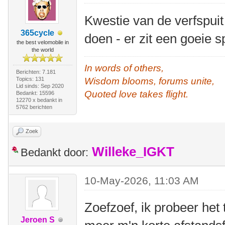
Kwestie van de verfspuit
365cycle
doen - er zit een goeie 
the best velomobile in
the world
In words of others,
Berichten: 7.181
Topics: 131
Wisdom blooms, forums unite,
Lid sinds: Sep 2020
Quoted love takes flight.
Bedankt: 15596
12270 x bedankt in
5762 berichten
Zoek
Willeke_IGKT
Bedankt door:
10-May-2026, 11:03 AM
Zoefzoef, ik probeer het
Jeroen S