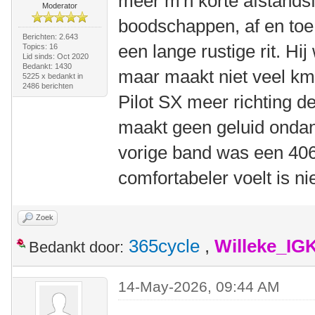
meer m'n korte afstandsf
Moderator
boodschappen, af en toe
Berichten: 2.643
een lange rustige rit. Hi
Topics: 16
Lid sinds: Oct 2020
Bedankt: 1430
maar maakt niet veel km.
5225 x bedankt in
2486 berichten
Pilot SX meer richting de
maakt geen geluid ondan
vorige band was een 406
comfortabeler voelt is ni
Zoek
365cycle
,
Willeke_IG
Bedankt door:
14-May-2026, 09:44 AM