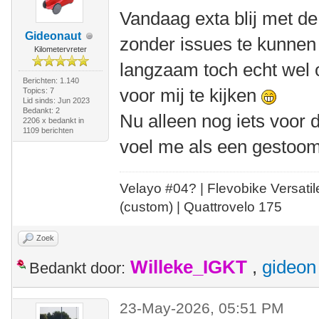
Vandaag exta blij met de
Gideonaut
zonder issues te kunnen 
Kilometervreter
langzaam toch echt wel 
Berichten: 1.140
voor mij te kijken
Topics: 7
Lid sinds: Jun 2023
Bedankt: 2
Nu alleen nog iets voor 
2206 x bedankt in
1109 berichten
voel me als een gestoomd
Velayo #
0
4?
| Flevobike Versati
(custom) | Quattrovelo 175
Zoek
Willeke_IGKT
,
gideon
Bedankt door:
23-May-2026, 05:51 PM