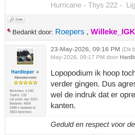
Hurricane - Thys 222 -
Li
Zoek
Roepers
,
Willeke_IG
Bedankt door:
23-May-2026, 09:16 PM
(Dit 
May-2026, 09:17 PM door
Hardl
Lopopodium ik hoop toch 
Hardloper
Kilometervreter
verder gingen. Dus agres
Berichten: 4.190
wel de indruk dat er opr
Topics: 132
Lid sinds: Apr 2023
kanten.
Bedankt: 4659
5488 x bedankt in
3563 berichten
Geduld en respect voor d