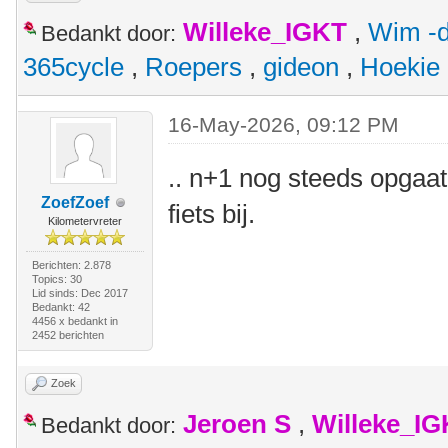
Willeke_IGKT
,
Wim -d
Bedankt door:
365cycle
,
Roepers
,
gideon
,
Hoekie
16-May-2026, 09:12 PM
.. n+1 nog steeds opgaa
ZoefZoef
fiets bij.
Kilometervreter
Berichten: 2.878
Topics: 30
Lid sinds: Dec 2017
Bedankt: 42
4456 x bedankt in
2452 berichten
Zoek
Jeroen S
,
Willeke_I
Bedankt door: