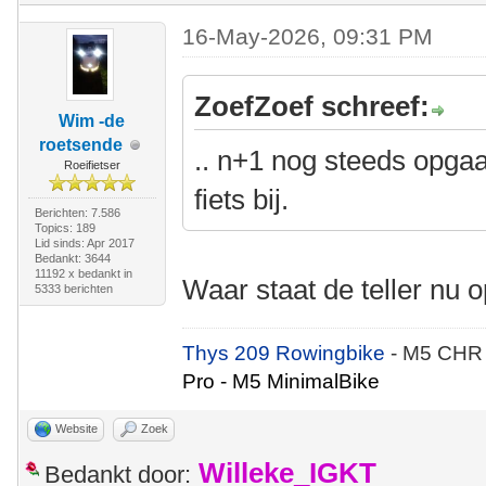
16-May-2026, 09:31 PM
ZoefZoef schreef:
Wim -de
roetsende
.. n+1 nog steeds opga
Roeifietser
fiets bij.
Berichten: 7.586
Topics: 189
Lid sinds: Apr 2017
Bedankt: 3644
11192 x bedankt in
Waar staat de teller nu 
5333 berichten
Thys 209 Rowingbike
- M5 CHR
Pro - M5 MinimalBike
Website
Zoek
Willeke_IGKT
Bedankt door: