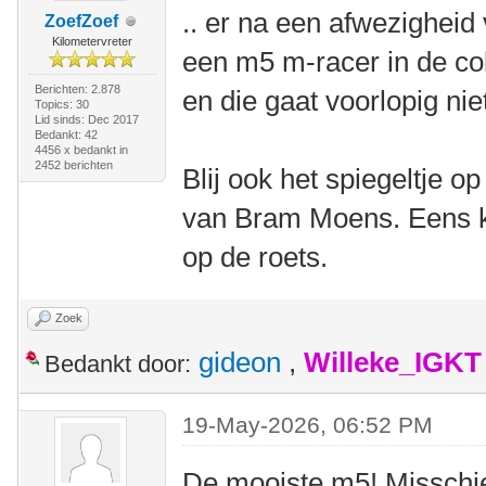
.. er na een afwezigheid
ZoefZoef
Kilometervreter
een m5 m-racer in de col
Berichten: 2.878
en die gaat voorlopig ni
Topics: 30
Lid sinds: Dec 2017
Bedankt: 42
4456 x bedankt in
2452 berichten
Blij ook het spiegeltje o
van Bram Moens. Eens ki
op de roets.
Zoek
gideon
,
Willeke_IGKT
Bedankt door:
19-May-2026, 06:52 PM
De mooiste m5! Misschie