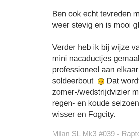
Ben ook echt tevreden me
weer stevig en is mooi
Verder heb ik bij wijze v
mini nacaductjes gemaakt
professioneel aan elkaa
soldeerbout
Dat word
zomer-/wedstrijdvizier m
regen- en koude seizoen
wisser en Fogcity.
Milan SL Mk3 #039 - Rapto