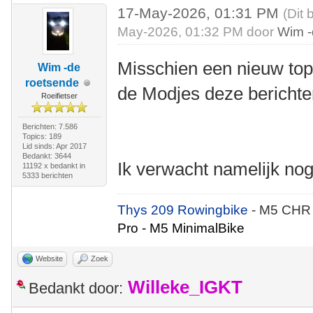
17-May-2026, 01:31 PM
(Dit 
May-2026, 01:32 PM door
Wim -
Misschien een nieuw top
Wim -de
roetsende
de Modjes deze berichte
Roeifietser
Berichten: 7.586
Topics: 189
Lid sinds: Apr 2017
Bedankt: 3644
Ik verwacht namelijk no
11192 x bedankt in
5333 berichten
Thys 209 Rowingbike
- M5 CHR
Pro - M5 MinimalBike
Website
Zoek
Willeke_IGKT
Bedankt door: