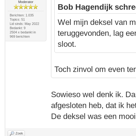
Moderator
Bob Hagendijk schre
Berichten: 1.035
Topics: 51
Wel mijn deksel van m
Lid sinds: May 2022
Bedankt: 9
teruggevonden, lag ee
2504 x bedankt in
969 berichten
sloot.
Toch zinvol om even ter
Sowieso wel denk ik. Dan
afgesloten heb, dat ik he
De deksel was een mooi
Zoek