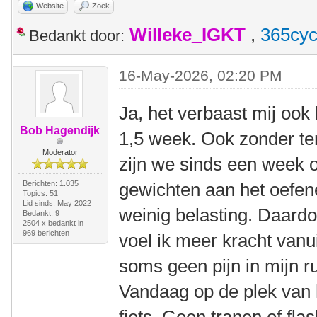
Website
Zoek
Willeke_IGKT
,
365cyc
Bedankt door:
16-May-2026, 02:20 PM
Ja, het verbaast mij ook 
Bob Hagendijk
1,5 week. Ook zonder teru
Moderator
zijn we sinds een week o
Berichten: 1.035
gewichten aan het oefen
Topics: 51
Lid sinds: May 2022
weinig belasting. Daardo
Bedankt: 9
2504 x bedankt in
969 berichten
voel ik meer kracht vanui
soms geen pijn in mijn r
Vandaag op de plek van