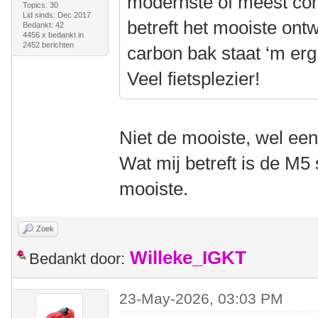
modernste of meest com
Topics: 30
Lid sinds: Dec 2017
betreft het mooiste ont
Bedankt: 42
4456 x bedankt in
2452 berichten
carbon bak staat ‘m er
Veel fietsplezier!
Niet de mooiste, wel een 
Wat mij betreft is de M5
mooiste.
Zoek
Willeke_IGKT
Bedankt door:
23-May-2026, 03:03 PM