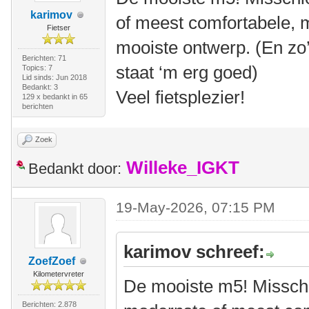
karimov
of meest comfortabele, m
Fietser
mooiste ontwerp. (En zo
Berichten: 71
staat ‘m erg goed)
Topics: 7
Lid sinds: Jun 2018
Bedankt: 3
Veel fietsplezier!
129 x bedankt in 65
berichten
Zoek
Willeke_IGKT
Bedankt door:
19-May-2026, 07:15 PM
karimov schreef:
ZoefZoef
Kilometervreter
De mooiste m5! Misschi
Berichten: 2.878