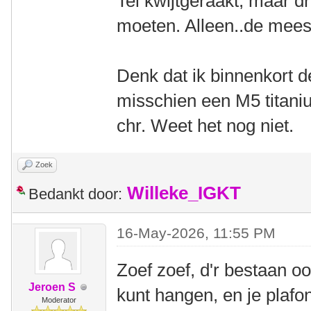
Tel kwijtgeraakt, maar d
moeten. Alleen..de meest
Denk dat ik binnenkort de
misschien een M5 titani
chr. Weet het nog niet.
Zoek
Willeke_IGKT
Bedankt door:
16-May-2026, 11:55 PM
Zoef zoef, d'r bestaan o
Jeroen S
kunt hangen, en je plafo
Moderator